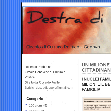
UN MILIONE 
Destra di Popolo.net
CITTADINA
Circolo Genovese di Cultura e
Politica
I NUCLEI FAMI
Diretto da Riccardo Fucile
MILIONI…IL BE
Scrivici: destradipopolo@gmail.com
FAMIGLIA
Categorie
100 giorni
(5)