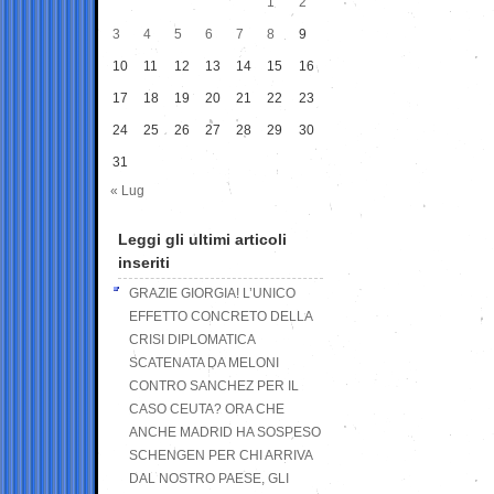
1
2
3
4
5
6
7
8
9
10
11
12
13
14
15
16
17
18
19
20
21
22
23
24
25
26
27
28
29
30
31
« Lug
Leggi gli ultimi articoli
inseriti
GRAZIE GIORGIA! L’UNICO
EFFETTO CONCRETO DELLA
CRISI DIPLOMATICA
SCATENATA DA MELONI
CONTRO SANCHEZ PER IL
CASO CEUTA? ORA CHE
ANCHE MADRID HA SOSPESO
SCHENGEN PER CHI ARRIVA
DAL NOSTRO PAESE, GLI