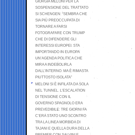
GIORGIA MELONI PER LA
SOSPENSIONE DEL TRATTATO
SI SCHENGEN: “SEMBRA CHE
SIA PIÙ PREOCCUPATA DI
TORNARE A FARSI
FOTOGRAFARE CON TRUMP
CHE DI DIFENDERE GLI
INTERESSI EUROPEI. STA
IMPORTANDO IN EUROPA
UN’AGENDA POLITICA CHE
MIRA A INDEBOLIRLA
DALL’INTERNO. MA È RIMASTA
PIUTTOSTO ISOLATA”
MELONI SI È INFILATA DA SOLA
NEL TUNNEL. L’ESCALATION
DI TENSIONE CON IL
GOVERNO SPAGNOLO ERA
PREVEDIBILE: TRE GIORNI FA
C’ERA STATO UNO SCONTRO
TRA LA LINEA MORBIDA DI
TAJANI E QUELLA DURA DELLA
PREMIER CON SALVINI E