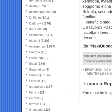
denuncia
(14.528)
xenofoba, avrann
soggiorno e che s
destra
(573)
Si tratta, second
destradipopolo
(99)
familiari.
Di Pietro
(101)
Il beneficio med
Diritti civili
(276)
E il lavoro? Pas
don Gallo
(9)
accettare lavori 
economia
(2.331)
decade.
elezioni
(3.303)
(da
“NextQuoti
emergenza
(3.077)
Energia
(45)
This entry was posted o
Esselunga
(2)
responses to this entr
Esteri
(784)
Eugenetica
(3)
«
EPURAZIONI A CIN
“DENTRO M5S NON
Europa
(1.314)
Fassino
(13)
Leave a Rep
federalismo
(167)
You must be
log
Ferrara
(21)
Ferretti
(6)
ferrovie
(133)
finanziaria
(325)