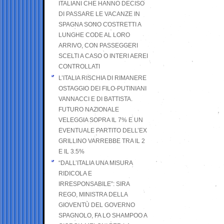
ITALIANI CHE HANNO DECISO
DI PASSARE LE VACANZE IN
SPAGNA SONO COSTRETTI A
LUNGHE CODE AL LORO
ARRIVO, CON PASSEGGERI
SCELTI A CASO O INTERI AEREI
CONTROLLATI
L’ITALIA RISCHIA DI RIMANERE
OSTAGGIO DEI FILO-PUTINIANI
VANNACCI E DI BATTISTA.
FUTURO NAZIONALE
VELEGGIA SOPRA IL 7% E UN
EVENTUALE PARTITO DELL’EX
GRILLINO VARREBBE TRA IL 2
E IL 3.5%
“DALL’ITALIA UNA MISURA
RIDICOLA E
IRRESPONSABILE”: SIRA
REGO, MINISTRA DELLA
GIOVENTÙ DEL GOVERNO
SPAGNOLO, FA LO SHAMPOO A