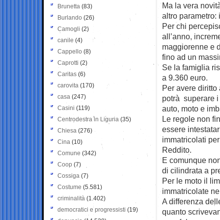
Ma la vera novità
Brunetta
(83)
altro parametro: 
Burlando
(26)
Per chi percepisc
Camogli
(2)
all’anno, increm
canile
(4)
maggiorenne e d
Cappello
(8)
fino ad un massi
Caprotti
(2)
Se la famiglia ri
Caritas
(6)
a 9.360 euro.
carovita
(170)
Per avere diritto
casa
(247)
potrà superare i 
auto, moto e imb
Casini
(119)
Le regole non fi
Centrodestra in Liguria
(35)
essere intestatar
Chiesa
(276)
immatricolati per
Cina
(10)
Reddito.
Comune
(342)
E comunque non s
Coop
(7)
di cilindrata a p
Cossiga
(7)
Per le moto il li
Costume
(5.581)
immatricolate nei
criminalità
(1.402)
A differenza dell
democratici e progressisti
(19)
quanto scrivevan