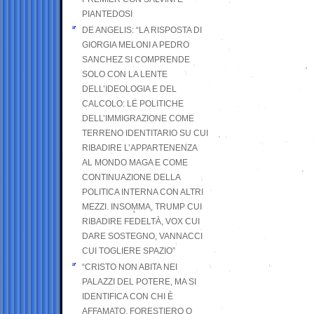
PIANTEDOSI
DE ANGELIS: “LA RISPOSTA DI
GIORGIA MELONI A PEDRO
SANCHEZ SI COMPRENDE
SOLO CON LA LENTE
DELL’IDEOLOGIA E DEL
CALCOLO: LE POLITICHE
DELL’IMMIGRAZIONE COME
TERRENO IDENTITARIO SU CUI
RIBADIRE L’APPARTENENZA
AL MONDO MAGA E COME
CONTINUAZIONE DELLA
POLITICA INTERNA CON ALTRI
MEZZI. INSOMMA, TRUMP CUI
RIBADIRE FEDELTÀ, VOX CUI
DARE SOSTEGNO, VANNACCI
CUI TOGLIERE SPAZIO”
“CRISTO NON ABITA NEI
PALAZZI DEL POTERE, MA SI
IDENTIFICA CON CHI È
AFFAMATO, FORESTIERO O