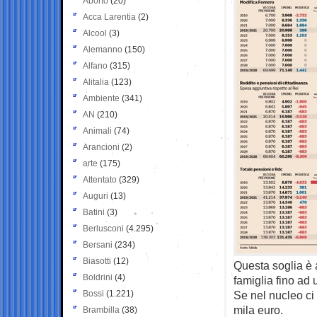
Aborto
(20)
Acca Larentia
(2)
Alcool
(3)
Alemanno
(150)
Alfano
(315)
Alitalia
(123)
Ambiente
(341)
AN
(210)
Animali
(74)
Arancioni
(2)
arte
(175)
Attentato
(329)
Auguri
(13)
Batini
(3)
Berlusconi
(4.295)
Bersani
(234)
Biasotti
(12)
Questa soglia è 
Boldrini
(4)
famiglia fino ad
Bossi
(1.221)
Se nel nucleo ci
mila euro.
Brambilla
(38)