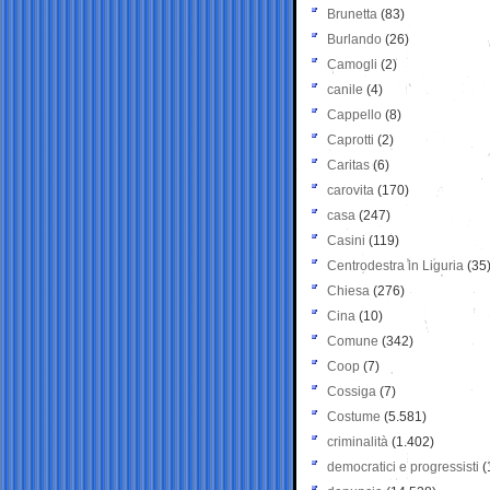
Brunetta
(83)
Burlando
(26)
Camogli
(2)
canile
(4)
Cappello
(8)
Caprotti
(2)
Caritas
(6)
carovita
(170)
casa
(247)
Casini
(119)
Centrodestra in Liguria
(35
Chiesa
(276)
Cina
(10)
Comune
(342)
Coop
(7)
Cossiga
(7)
Costume
(5.581)
criminalità
(1.402)
democratici e progressisti
(