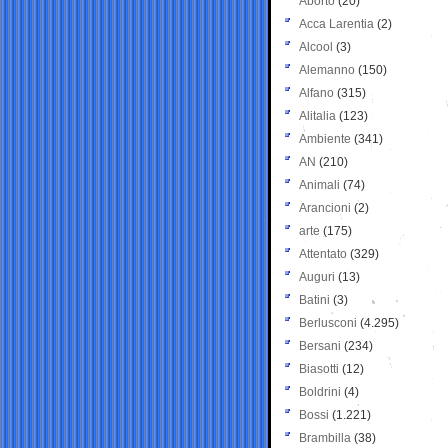
Aborto
(20)
Acca Larentia
(2)
Alcool
(3)
Alemanno
(150)
Alfano
(315)
Alitalia
(123)
Ambiente
(341)
AN
(210)
Animali
(74)
Arancioni
(2)
arte
(175)
Attentato
(329)
Auguri
(13)
Batini
(3)
Berlusconi
(4.295)
Bersani
(234)
Biasotti
(12)
Boldrini
(4)
Bossi
(1.221)
Brambilla
(38)