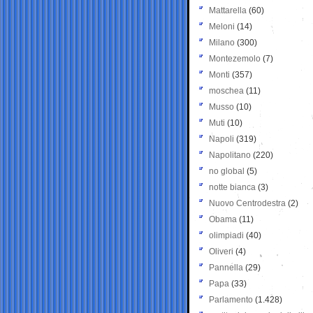
Mattarella
(60)
Meloni
(14)
Milano
(300)
Montezemolo
(7)
Monti
(357)
moschea
(11)
Musso
(10)
Muti
(10)
Napoli
(319)
Napolitano
(220)
no global
(5)
notte bianca
(3)
Nuovo Centrodestra
(2)
Obama
(11)
olimpiadi
(40)
Oliveri
(4)
Pannella
(29)
Papa
(33)
Parlamento
(1.428)