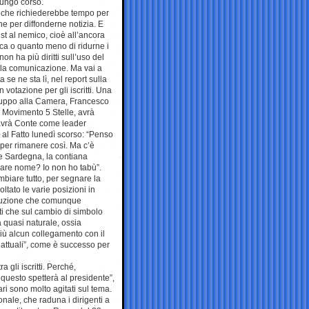
lungo corso.
re, che richiederebbe tempo per
e per diffonderne notizia. E
t al nemico, cioè all’ancora
ica o quanto meno di ridurne i
on ha più diritti sull’uso del
lla comunicazione. Ma vai a
a se ne sta lì, nel report sulla
n votazione per gli iscritti. Una
gruppo alla Camera, Francesco
à Movimento 5 Stelle, avrà
o avrà Conte come leader
 al Fatto lunedì scorso: “Penso
 per rimanere così. Ma c’è
e Sardegna, la contiana
iare nome? Io non ho tabù”.
mbiare tutto, per segnare la
ltato le varie posizioni in
voluzione che comunque
ti che sul cambio di simbolo
 quasi naturale, ossia
più alcun collegamento con il
e attuali”, come è successo per
 gli iscritti. Perché,
 questo spetterà al presidente”,
i sono molto agitati sul tema.
nale, che raduna i dirigenti a