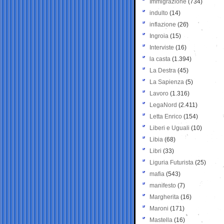
Immigrazione
(734)
indulto
(14)
inflazione
(26)
Ingroia
(15)
Interviste
(16)
la casta
(1.394)
La Destra
(45)
La Sapienza
(5)
Lavoro
(1.316)
LegaNord
(2.411)
Letta Enrico
(154)
Liberi e Uguali
(10)
Libia
(68)
Libri
(33)
Liguria Futurista
(25)
mafia
(543)
manifesto
(7)
Margherita
(16)
Maroni
(171)
Mastella
(16)