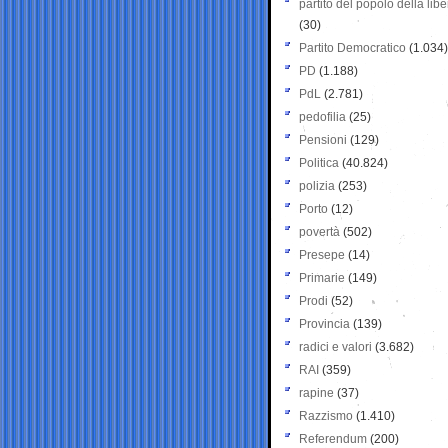
partito del popolo della libe
(30)
Partito Democratico
(1.034)
PD
(1.188)
PdL
(2.781)
pedofilia
(25)
Pensioni
(129)
Politica
(40.824)
polizia
(253)
Porto
(12)
povertà
(502)
Presepe
(14)
Primarie
(149)
Prodi
(52)
Provincia
(139)
radici e valori
(3.682)
RAI
(359)
rapine
(37)
Razzismo
(1.410)
Referendum
(200)