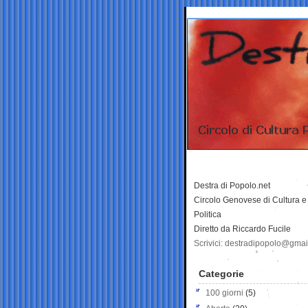
Destra di Popolo.net
Circolo Genovese di Cultura e
Politica
Diretto da Riccardo Fucile
Scrivici: destradipopolo@gma
Categorie
100 giorni
(5)