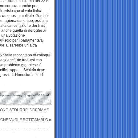
ea costituente a Roma del 23 e
vere con cura anche per
, visto che al voto finirà
e un quesito multiplo. Perché
nte ragiona da tempo, ossia la
alla cancellazione dei limiti
’è anche quella di deroghe ai
on una votazione
ari solo per i parlamentari,
ale. E sarebbe un’altra
5 Stelle raccontano di colloqui
tenzione”, da tradursi con
 un problema gigantesco”
ttivi rapporti, Schlein deve
essisti. Nonostante tutti i
responses to this entry through the
RSS 2.0
feed.
GLIONO SEDURRE: DOBBIAMO
E CHE VUOLE ROTTAMARLO
»