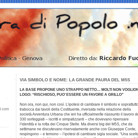
VIA SIMBOLO E NOME: LA GRANDE PAURA DEL M5S
LA BASE PROPONE UNO STRAPPO NETTO… MOLTI NON VOGLION
LOGO: “RISCHIOSO, PUO’ ESSERE UN FAVORE A GRILLO”
Non ora, non qui, non così. L’ipotesi di cambiare il simbolo e soprattutt
il.com
trabocca dai tavoli della Costituente, riversata nella relazione della
società Avventura Urbana che ieri ha ufficialmente riassunto il lavoro d
330 sorteggiati – iscritti e simpatizzanti – che dovevano ripensare
l’identità e la rotta dei Cinque Stelle. Ma diversi big del M5S, che da
settimane ne discutevano riservatamente anche con Giuseppe Conte,
respingono – e temono – l’ipotesi di cambiare sigla sociale. “Una scelt