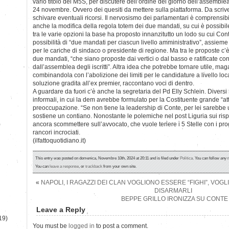
vario titolo del M5S, per discutere dell’ordine del giorno dell’assembl
24 novembre. Ovvero dei quesiti da mettere sulla piattaforma. Da scri
schivare eventuali ricorsi. Il nervosismo dei parlamentari è comprensibile
anche la modifica della regola totem dei due mandati, su cui è possibil
tra le varie opzioni la base ha proposto innanzitutto un lodo su cui Co
possibilità di “due mandati per ciascun livello amministrativo”, assieme 
per le cariche di sindaco o presidente di regione. Ma tra le proposte c
due mandati, “che siano proposte dai vertici o dal basso e ratificate c
dall’assemblea degli iscritti”. Altra idea che potrebbe tornare utile, mag
combinandola con l’abolizione dei limiti per le candidature a livello loc
soluzione gradita all’ex premier, raccontano voci di dentro.
A guardare da fuori c’è anche la segretaria del Pd Elly Schlein. Diversi 
informali, in cui la dem avrebbe formulato per la Costituente grande “at
preoccupazione. “Se non tiene la leadership di Conte, per lei sarebbe
sostiene un contiano. Nonostante le polemiche nel post Liguria sui rispe
)
ancora scommettere sull’avvocato, che vuole tenere i 5 Stelle con i progr
rancori incrociati.
(ilfattoquotidiano.it)
This entry was posted on domenica, Novembre 10th, 2024 at 20:11 and is filed under
Politica
. You can follow any 
You can
leave a response
, or
trackback
from your own site.
«
NAPOLI, I RAGAZZI DEI CLAN VOGLIONO ESSERE “FIGHI”, VO
DISARMARLI
BEPPE GRILLO IRONIZZA SU CONT
Leave a Reply
19)
You must be
logged in
to post a comment.