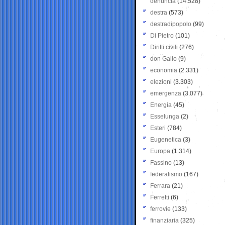
denuncia
(14.528)
destra
(573)
destradipopolo
(99)
Di Pietro
(101)
Diritti civili
(276)
don Gallo
(9)
economia
(2.331)
elezioni
(3.303)
emergenza
(3.077)
Energia
(45)
Esselunga
(2)
Esteri
(784)
Eugenetica
(3)
Europa
(1.314)
Fassino
(13)
federalismo
(167)
Ferrara
(21)
Ferretti
(6)
ferrovie
(133)
finanziaria
(325)