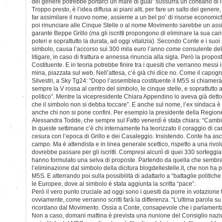
del genere potrebbe portarci un mare di guai” sussurra un contiano di 
Troppo presto, è l’idea diffusa ai piani alti, per fare un salto del gene
far assimilare il nuovo nome, assieme a un bel po’ di risorse economich
poi rinunciare alle Cinque Stelle o al nome Movimento sarebbe un assis
garante Beppe Grillo (ma gli iscritti propongono di eliminare la sua car
poteri e soprattutto la durata, ad oggi vitalizia). Secondo Conte e i suoi n
simbolo, causa l’accorso sui 300 mila euro l’anno come consulente de
litigare, in caso di frattura e annessa rinuncia alla sigla. Però la propost
Costituente. E in teoria potrebbe finire tra i quesiti che verranno messi i
mina, piazzata sul web. Nell’attesa, c’è già chi dice no. Come il capo
Silvestri, a Sky Tg24: “Dopo l’assemblea costituente il M5S si chiamer
sempre la V rossa al centro del simbolo, le cinque stelle, e soprattutt
politico”. Mentre la vicepresidente Chiara Appendino lo aveva già detto
che il simbolo non si debba toccare”. E anche sul nome, l’ex sindaca è
anche chi non si pone confini. Per esempio la presidente della Region
Alessandra Todde, che sempre sul Fatto venerdì è stata chiara: “Camb
In queste settimane c’è chi internamente ha teorizzato il coraggio di ca
cesura con l’epoca di Grillo e dei Casaleggio. Insistendo. Conte ha asco
campo. Ma è attendista e in linea generale scettico, rispetto a una ri
dovrebbe passare per gli iscritti. Compresi alcuni di quei 330 sorteggia
hanno formulato una selva di proposte. Partendo da quella che sembra
l’eliminazione dal simbolo della dicitura blogdellestelle.it, che non ha 
M5S. E atterrando poi sulla possibilità di adattarlo a “battaglie politich
le Europee, dove al simbolo è stata aggiunta la scritta “pace”.
Però il vero punto cruciale ad oggi sono i quesiti da porre in votazione tra
ovviamente, come verranno scritti farà la differenza. “L’ultima parola su
ricordano dal Movimento. Ossia a Conte, consapevole che i parlamentar
Non a caso, domani mattina è prevista una riunione del Consiglio nazio