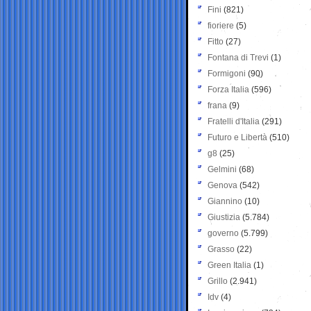
Fini
(821)
fioriere
(5)
Fitto
(27)
Fontana di Trevi
(1)
Formigoni
(90)
Forza Italia
(596)
frana
(9)
Fratelli d'Italia
(291)
Futuro e Libertà
(510)
g8
(25)
Gelmini
(68)
Genova
(542)
Giannino
(10)
Giustizia
(5.784)
governo
(5.799)
Grasso
(22)
Green Italia
(1)
Grillo
(2.941)
Idv
(4)