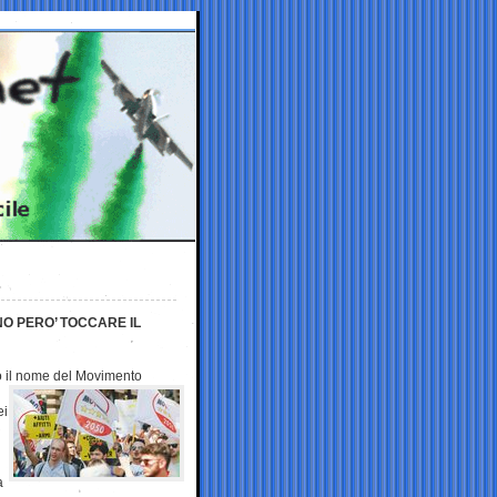
O PERO’ TOCCARE IL
o il nome del
Movimento
ei
a