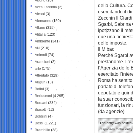
Aborto
(20)
della Cultura. Co
Acca Larentia
(2)
esercitando il dir
Alcool
(3)
Zecchin Il Giard
Alemanno
(150)
Sgarbi, Sabrina 
Alfano
(315)
ipotizzano il rea
Alitalia
(123)
due una richiest
Ambiente
(341)
delle imposte.
AN
(210)
Il Mibac
Perché Sgarbi av
Animali
(74)
prestanome. L’ex
Arancioni
(2)
l’Agenzia delle 
arte
(175)
esercitato l’inte
Attentato
(329)
Roma ha sentito 
Auguri
(13)
parlato di telefo
Batini
(3)
deputato e quindi 
Berlusconi
(4.295)
la sua riconoscib
Bersani
(234)
funzionari, la ri
Biasotti
(12)
(da agenzie)
Boldrini
(4)
Bossi
(1.221)
This entry was posted o
responses to this entr
Brambilla
(38)