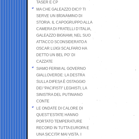
TASER E CP
MA CHE GALEAZZO DICI? TI
SERVE UN BIGNAMINO DI
STORIA. IL CAPOGRUPPO ALLA
CAMERA DI FRATELLI D’ITALIA,
GALEAZZO BIGNAMI, NEL SUO
ATTACCO SCONSIDERATO A
OSCAR LUIGI SCALFARO HA
DETTO UN BEL PO’ DI
CAZZATE
SIAMO FERMI AL GOVERNO
GIALLOVERDE: LA DESTRA
SULLA DIFESA È OSTAGGIO
DEI “PACIFISTI” LEGHISTI, LA
SINISTRA DEL PUTINIANO
CONTE
LE ONDATE DI CALORE DI
QUEST’ESTATE HANNO
PORTATO TEMPERATURE
RECORD IN TUTTA EUROPA E
UNA SICCITA’ MAI VISTA. I