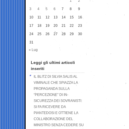
1
2
3
4
5
6
7
8
9
10
11
12
13
14
15
16
17
18
19
20
21
22
23
24
25
26
27
28
29
30
31
« Lug
Leggi gli ultimi articoli
inseriti
IL BLITZ DI SILVIA SALIS AL
VIMINALE CHE SPIAZZA LA
PROPAGANDA SULLA
“PERCEZIONE” DI IN-
SICUREZZA DEI SOVRANISTI:
SI FA RICEVERE DA
PIANTEDOSI E OTTIENE LA
COLLABORAZIONE DEL
MINISTRO SENZA CEDERE SU