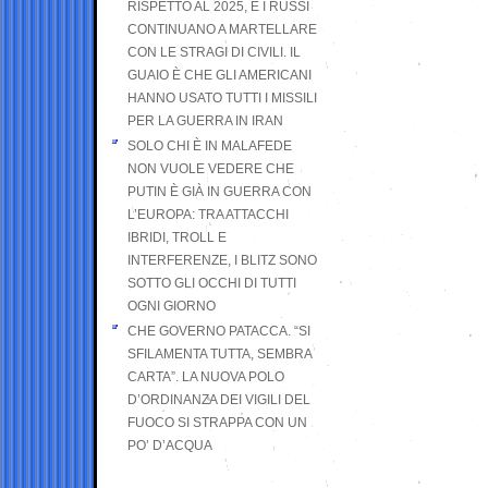
RISPETTO AL 2025, E I RUSSI
CONTINUANO A MARTELLARE
CON LE STRAGI DI CIVILI. IL
GUAIO È CHE GLI AMERICANI
HANNO USATO TUTTI I MISSILI
PER LA GUERRA IN IRAN
SOLO CHI È IN MALAFEDE
NON VUOLE VEDERE CHE
PUTIN È GIÀ IN GUERRA CON
L’EUROPA: TRA ATTACCHI
IBRIDI, TROLL E
INTERFERENZE, I BLITZ SONO
SOTTO GLI OCCHI DI TUTTI
OGNI GIORNO
CHE GOVERNO PATACCA. “SI
SFILAMENTA TUTTA, SEMBRA
CARTA”. LA NUOVA POLO
D’ORDINANZA DEI VIGILI DEL
FUOCO SI STRAPPA CON UN
PO’ D’ACQUA