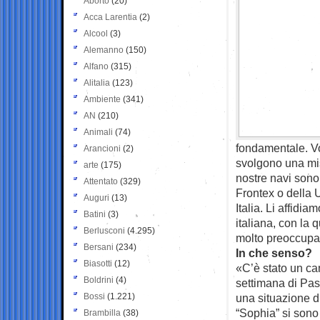
Aborto
(20)
Acca Larentia
(2)
Alcool
(3)
Alemanno
(150)
Alfano
(315)
Alitalia
(123)
Ambiente
(341)
AN
(210)
Animali
(74)
fondamentale. Vo
Arancioni
(2)
svolgono una mis
arte
(175)
nostre navi sono
Attentato
(329)
Frontex o della 
Auguri
(13)
Italia. Li affid
Batini
(3)
italiana, con la 
Berlusconi
(4.295)
molto preoccupat
Bersani
(234)
In che senso?
Biasotti
(12)
«C’è stato un ca
Boldrini
(4)
settimana di Pas
Bossi
(1.221)
una situazione d
“Sophia” si sono 
Brambilla
(38)