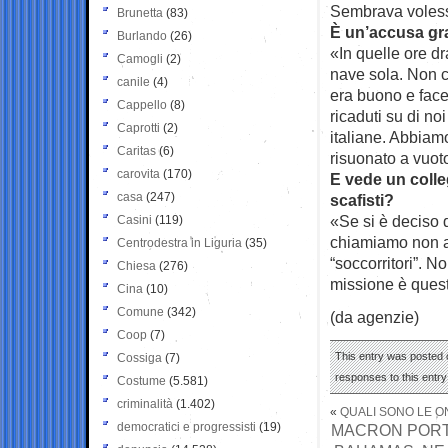
Sembrava volesse
Brunetta
(83)
È un’accusa gra
Burlando
(26)
«In quelle ore 
Camogli
(2)
nave sola. Non c
canile
(4)
era buono e face
Cappello
(8)
ricaduti su di no
Caprotti
(2)
italiane. Abbiam
Caritas
(6)
risuonato a vuoto
carovita
(170)
E vede un colle
casa
(247)
scafisti?
«Se si è deciso 
Casini
(119)
chiamiamo non a
Centrodestra in Liguria
(35)
“soccorritori”. N
Chiesa
(276)
missione è ques
Cina
(10)
Comune
(342)
(da agenzie)
Coop
(7)
This entry was posted o
Cossiga
(7)
responses to this entr
Costume
(5.581)
criminalità
(1.402)
«
QUALI SONO LE 
democratici e progressisti
(19)
MACRON PORTA