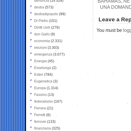
BAHAMAS, NE 
denuncia
(14.528)
UNA DOMANDA
destra
(573)
destradipopolo
(99)
Leave a Rep
Di Pietro
(101)
Diritti civili
(276)
You must be
log
don Gallo
(9)
economia
(2.331)
elezioni
(3.303)
emergenza
(3.077)
Energia
(45)
Esselunga
(2)
Esteri
(784)
Eugenetica
(3)
Europa
(1.314)
Fassino
(13)
federalismo
(167)
Ferrara
(21)
Ferretti
(6)
ferrovie
(133)
finanziaria
(325)