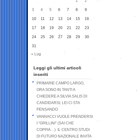
1
2
3
4
5
6
7
8
9
10
11
12
13
14
15
16
17
18
19
20
21
22
23
24
25
26
27
28
29
30
31
« Lug
Leggi gli ultimi articoli
inseriti
PRIMARIE CAMPO LARGO,
ORA SONO IN TANTI A
CHIEDERE A SILVIA SALIS DI
CANDIDARSI: LEI CI STA
PENSANDO
VANNACCI VUOLE PRENDERSI
I “GRILLINI” (SAI CHE
COPPIA…). IL CENTRO STUDI
DI FUTURO NAZIONALE INVITA