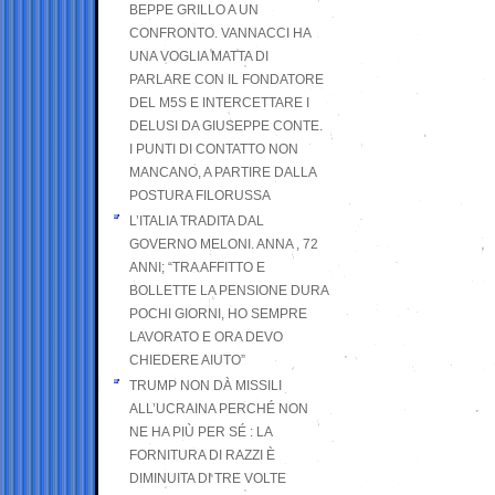
BEPPE GRILLO A UN
CONFRONTO. VANNACCI HA
UNA VOGLIA MATTA DI
PARLARE CON IL FONDATORE
DEL M5S E INTERCETTARE I
DELUSI DA GIUSEPPE CONTE.
I PUNTI DI CONTATTO NON
MANCANO, A PARTIRE DALLA
POSTURA FILORUSSA
L’ITALIA TRADITA DAL
GOVERNO MELONI. ANNA , 72
ANNI; “TRA AFFITTO E
BOLLETTE LA PENSIONE DURA
POCHI GIORNI, HO SEMPRE
LAVORATO E ORA DEVO
CHIEDERE AIUTO”
TRUMP NON DÀ MISSILI
ALL’UCRAINA PERCHÉ NON
NE HA PIÙ PER SÉ : LA
FORNITURA DI RAZZI È
DIMINUITA DI TRE VOLTE