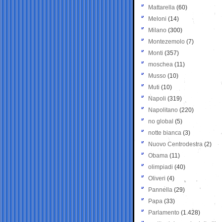
Mattarella
(60)
Meloni
(14)
Milano
(300)
Montezemolo
(7)
Monti
(357)
moschea
(11)
Musso
(10)
Muti
(10)
Napoli
(319)
Napolitano
(220)
no global
(5)
notte bianca
(3)
Nuovo Centrodestra
(2)
Obama
(11)
olimpiadi
(40)
Oliveri
(4)
Pannella
(29)
Papa
(33)
Parlamento
(1.428)