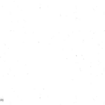
)
19)