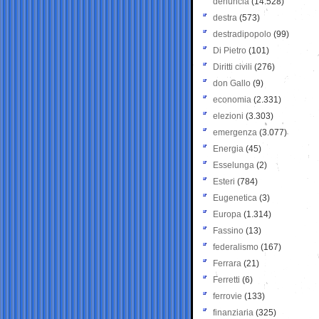
denuncia
(14.528)
destra
(573)
destradipopolo
(99)
Di Pietro
(101)
Diritti civili
(276)
don Gallo
(9)
economia
(2.331)
elezioni
(3.303)
emergenza
(3.077)
Energia
(45)
Esselunga
(2)
Esteri
(784)
Eugenetica
(3)
Europa
(1.314)
Fassino
(13)
federalismo
(167)
Ferrara
(21)
Ferretti
(6)
ferrovie
(133)
finanziaria
(325)