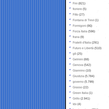
Fini
(821)
fioriere
(5)
Fitto
(27)
Fontana di Trevi
(1)
Formigoni
(90)
Forza Italia
(596)
frana
(9)
Fratelli d'Italia
(291)
Futuro e Libertà
(510)
g8
(25)
Gelmini
(68)
Genova
(542)
Giannino
(10)
Giustizia
(5.784)
governo
(5.799)
Grasso
(22)
Green Italia
(1)
Grillo
(2.941)
Idv
(4)