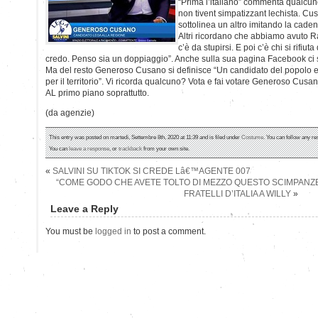
“Prima l’italiano” commenta qualcuno
non tivent simpatizzant lechista. Cus
sottolinea un altro imitando la cade
Altri ricordano che abbiamo avuto R
c’è da stupirsi. E poi c’è chi si rifiuta
credo. Penso sia un doppiaggio”. Anche sulla sua pagina Facebook ci 
Ma del resto Generoso Cusano si definisce “Un candidato del popolo e de
per il territorio”. Vi ricorda qualcuno? Vota e fai votare Generoso Cus
AL primo piano soprattutto.
(da agenzie)
This entry was posted on martedì, Settembre 8th, 2020 at 11:39 and is filed under
Costume
. You can follow any re
You can
leave a response
, or
trackback
from your own site.
«
SALVINI SU TIKTOK SI CREDE Lâ€™AGENTE 007
“COME GODO CHE AVETE TOLTO DI MEZZO QUESTO SCIMPANZE'”:
FRATELLI D’ITALIA A WILLY
»
Leave a Reply
You must be
logged in
to post a comment.