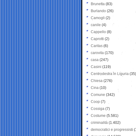
Brunetta
(83)
Burlando
(26)
Camogli
(2)
canile
(4)
Cappello
(8)
Caprotti
(2)
Caritas
(6)
carovita
(170)
casa
(247)
Casini
(119)
Centrodestra in Liguria
(35
Chiesa
(276)
Cina
(10)
Comune
(342)
Coop
(7)
Cossiga
(7)
Costume
(5.581)
criminalità
(1.402)
democratici e progressisti
(