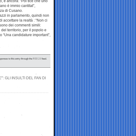
, e ancora: “Poi tice che uno
ano è immio cantitat”,
nza di Cusano.
azzi in parlamento, quindi non
 di accettare la realtà : “Non ci
sono dei commenti simili:
l territorio, per il popolo e
ano “Una candidature important”,
sponses to this entry through the
RSS 2.0
feed.
 GLI INSULTI DEL FAN DI