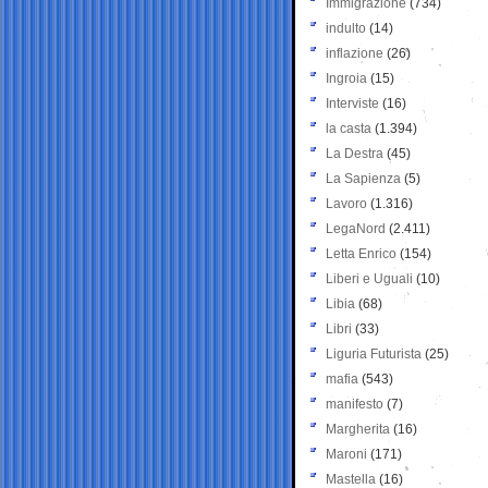
Immigrazione
(734)
indulto
(14)
inflazione
(26)
Ingroia
(15)
Interviste
(16)
la casta
(1.394)
La Destra
(45)
La Sapienza
(5)
Lavoro
(1.316)
LegaNord
(2.411)
Letta Enrico
(154)
Liberi e Uguali
(10)
Libia
(68)
Libri
(33)
Liguria Futurista
(25)
mafia
(543)
manifesto
(7)
Margherita
(16)
Maroni
(171)
Mastella
(16)