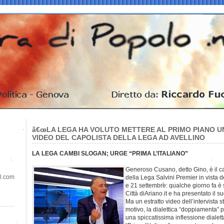
â€œLA LEGA HA VOLUTO METTERE AL PRIMO PIANO UN 
VIDEO DEL CAPOLISTA DELLA LEGA AD AVELLINO
LA LEGA CAMBI SLOGAN; URGE “PRIMA L’ITALIANO”
Generoso Cusano, detto Gino, è il cap
il.com
della Lega Salvini Premier in vista d
e 21 settembre: qualche giorno fa è s
Città diAriano.it e ha presentato il 
Ma un estratto video dell’intervista s
motivo, la dialettica “doppiamenta” 
una spiccatissima inflessione dialett