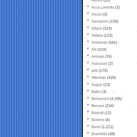
Aborto
(20)
Acca Larentia
(2)
Alcool
(3)
Alemanno
(150)
Alfano
(315)
Alitalia
(123)
Ambiente
(341)
AN
(210)
Animali
(74)
Arancioni
(2)
arte
(175)
Attentato
(329)
Auguri
(13)
Batini
(3)
Berlusconi
(4.295)
Bersani
(234)
Biasotti
(12)
Boldrini
(4)
Bossi
(1.221)
Brambilla
(38)