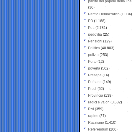
partito del popolo della libe
(30)
Partito Democratico
(1.034)
PD
(1.188)
PdL
(2.781)
pedofilia
(25)
Pensioni
(129)
Politica
(40.803)
polizia
(253)
Porto
(12)
povertà
(502)
Presepe
(14)
Primarie
(149)
Prodi
(52)
Provincia
(139)
radici e valori
(3.682)
RAI
(359)
rapine
(37)
Razzismo
(1.410)
Referendum
(200)