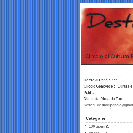
Destra di Popolo.net
Circolo Genovese di Cultura e
Politica
Diretto da Riccardo Fucile
Scrivici: destradipopolo@gma
Categorie
100 giorni
(5)