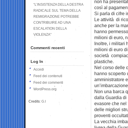
non ha presentato
“L’INSISTENZA DELLA DESTRA
così al pagamento
RADICALE SUL TEMA DELLA
Si parla di cifre 
REMIGRAZIONE POTREBBE
Le attività di ri
CONTRIBUIRE AD UNA
anche per la man
ESCALATION DELLA
hanno permesso al
VIOLENZA”
milioni di euro, 
Inoltre, i milit
Commenti recenti
milioni di euro di
società compiace
plastiche.
Log In
Nel corso delle o
Accedi
hanno scoperto ul
Feed dei contenuti
amministratore e,
Feed dei commenti
un’imbarcazione 
WordPress.org
Non una barca qu
dalla Guardia di
Credits:
G.I
evasore che nel 
delle migliori st
proventi occultati
La vecchia imbar
livrea della Guar