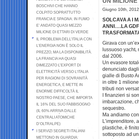
UN MILIONE
BOSCHIVI CHE HANNO
Giugno 10th, 2012
COLPITO SOPRATTUTTO
FRANCIA E SPAGNA: IN FUMO
SOLCAVA A I 
E’ ANDATO QUASI MEZZO
ANNI….LA GDF 
MILIONE DI ETTARI DI VERDE
TRASFORMATA
IL PROBLEMA DELL’ITALIA CON
Girava con un’ex
L’ENERGIA NON È SOLO IL
lussuoso yacht,
m
PREZZO, MA LA DISPONIBILITÀ.
dal 2006.
LA FRANCIA HA QUASI
Un evasore total
DIMEZZATO L’EXPORT DI
denunciato dagli
ELETTRICITÀ VERSO L’ITALIA
gialle di Busto 
PER RAGIONI DI SOVRANITÀ
in oltre 1 milion
ENERGETICA, E METTE IN
tributi non versat
ENORME DIFFICOLTÀ IL
I finanzieri si son
NOSTRO PAESE, CHE IMPORTA
imbarcazione, ch
IL 16% DEL SUO FABBISOGNO
sequestro.
(IL 60% ARRIVA DALLE
Ma andiamo con 
CENTRALI ATOMICHE
L’imprenditore, a
D’OLTRALPE)
plastiche, è fini
I SERVIZI SEGRETI ITALIANI
sottoposto ad un 
METTONO IN GUARDIA: