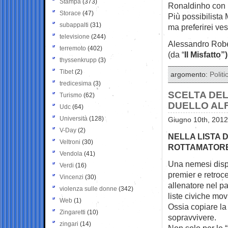
Stampa
(373)
Ronaldinho con l
Storace
(47)
Più possibilista 
subappalti
(31)
ma preferirei ves
televisione
(244)
Alessandro Rob
terremoto
(402)
(da “
Il Misfatto”)
thyssenkrupp
(3)
Tibet
(2)
argomento:
Politi
tredicesima
(3)
SCELTA DEL
Turismo
(62)
DUELLO AL
Udc
(64)
Università
(128)
Giugno 10th, 2012
V-Day
(2)
NELLA LISTA 
Veltroni
(30)
ROTTAMATORE
Vendola
(41)
Una nemesi dispe
Verdi
(16)
premier e
retroc
Vincenzi
(30)
allenatore nel pa
violenza sulle donne
(342)
liste civiche mov
Web
(1)
Ossia copiare la 
Zingaretti
(10)
sopravvivere.
zingari
(14)
Non solo per le 