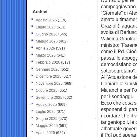
campeggiavano a 
Archivi
“Giornale” di Al
amato ultimamen
Agosto 2026
(119)
Grazioli), aggan
Luglio 2026
(613)
svolta di Berlusc
Giugno 2026
(545)
Vaticina Gianfra
Maggio 2026
(402)
ministro: “Farem
Aprile 2026
(591)
come il Pd. Cioè
Marzo 2026
(641)
passa. Io appog
Febbraio 2026
(617)
democristiano c
Gennaio 2026
(652)
sottosegretario”.
Dicembre 2025
(627)
All’Attuazione d
Copiare la sinist
Novembre 2025
(668)
Ma anche per l’o
Ottobre 2025
(651)
per i sondaggi.
Settembre 2025
(662)
Ecco che cosa sc
Agosto 2025
(669)
esponenti di part
Luglio 2025
(671)
ricordare che il 
Giugno 2025
(573)
tangentopoli, le 
Maggio 2025
(591)
all’attuale gover
Aprile 2025
(622)
il Pdl può sperar