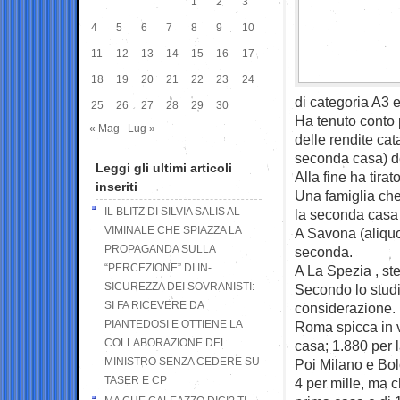
1
2
3
4
5
6
7
8
9
10
11
12
13
14
15
16
17
18
19
20
21
22
23
24
di categoria A3 e
25
26
27
28
29
30
Ha tenuto conto p
« Mag
Lug »
delle rendite cata
seconda casa) dec
Leggi gli ultimi articoli
Alla fine ha tira
inseriti
Una famiglia ch
IL BLITZ DI SILVIA SALIS AL
la seconda casa
VIMINALE CHE SPIAZZA LA
A Savona (aliquot
PROPAGANDA SULLA
seconda.
“PERCEZIONE” DI IN-
A La Spezia , st
SICUREZZA DEI SOVRANISTI:
Secondo lo studi
SI FA RICEVERE DA
considerazione.
PIANTEDOSI E OTTIENE LA
Roma spicca in ve
COLLABORAZIONE DEL
casa; 1.880 per 
MINISTRO SENZA CEDERE SU
Poi Milano e Bol
TASER E CP
4 per mille, ma 