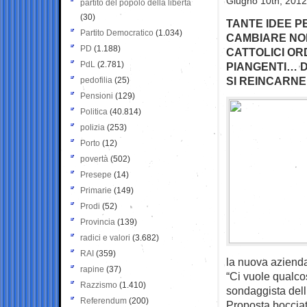
Giugno 10th, 2012
partito del popolo della libertà
(30)
TANTE IDEE P
Partito Democratico
(1.034)
CAMBIARE NOM
PD
(1.188)
CATTOLICI O
PdL
(2.781)
PIANGENTI… D
SI REINCARN
pedofilia
(25)
Pensioni
(129)
Politica
(40.814)
polizia
(253)
Porto
(12)
povertà
(502)
Presepe
(14)
Primarie
(149)
Prodi
(52)
Provincia
(139)
radici e valori
(3.682)
RAI
(359)
la nuova aziend
rapine
(37)
“Ci vuole qualco
Razzismo
(1.410)
sondaggista dell
Referendum
(200)
Proposta bocciat