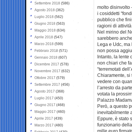
Settembre 2018
(586)
molto disinvolto 
Agosto 2018
(362)
i cosiddetti “fon
Luglio 2018
(562)
pubblico che fin
Giugno 2018
(563)
ragioni di attività
Maggio 2018
(634)
Nel mirino del Nu
Aprile 2018
(547)
sarebbero anche 
Lega e Udc, ma l
Marzo 2018
(599)
non possa aggiun
Febbraio 2018
(571)
Intanto, la lente
Gennaio 2018
(607)
non chiari che fa
Dicembre 2017
(578)
“terremotati dell
Novembre 2017
(632)
Chiaramente, si t
Ottobre 2017
(579)
vedere con quant
Settembre 2017
(456)
l’arresto da par
Agosto 2017
(368)
votata la prossi
Luglio 2017
(450)
Palazzo Madam
Giugno 2017
(468)
Però, a questo pu
Maggio 2017
(460)
inevitabilmente 
Eppure, è stato s
Aprile 2017
(439)
funzionario dell
Marzo 2017
(480)
mille euro firmat
Febbraio 2017
(420)