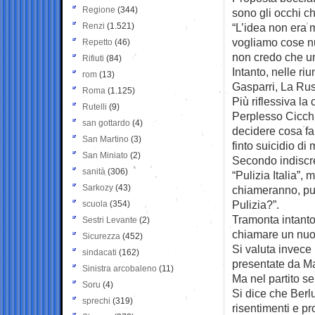
Regione
(344)
sono gli occhi c
Renzi
(1.521)
“L’idea non era
vogliamo cose nu
Repetto
(46)
non credo che un
Rifiuti
(84)
Intanto, nelle ri
rom
(13)
Gasparri, La Rus
Roma
(1.125)
Più riflessiva la
Rutelli
(9)
Perplesso Cicchi
san gottardo
(4)
decidere cosa fa
San Martino
(3)
finto suicidio di
San Miniato
(2)
Secondo indiscr
sanità
(306)
“Pulizia Italia”, 
Sarkozy
(43)
chiameranno, pul
Pulizia?”.
scuola
(354)
Tramonta intanto 
Sestri Levante
(2)
chiamare un nuovo
Sicurezza
(452)
Si valuta invece 
sindacati
(162)
presentate da Mar
Sinistra arcobaleno
(11)
Ma nel partito 
Soru
(4)
Si dice che Berl
sprechi
(319)
risentimenti e pr