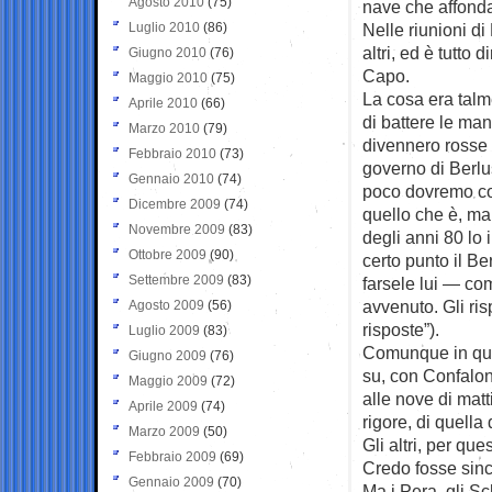
Agosto 2010
(75)
nave che affonda
Luglio 2010
(86)
Nelle riunioni di 
altri, ed è tutto
Giugno 2010
(76)
Capo.
Maggio 2010
(75)
La cosa era talm
Aprile 2010
(66)
di battere le man
Marzo 2010
(79)
divennero rosse d
Febbraio 2010
(73)
governo di Berlus
Gennaio 2010
(74)
poco dovremo com
Dicembre 2009
(74)
quello che è, ma 
Novembre 2009
(83)
degli anni 80 lo 
Ottobre 2009
(90)
certo punto il B
Settembre 2009
(83)
farsele lui — co
avvenuto. Gli ris
Agosto 2009
(56)
risposte”).
Luglio 2009
(83)
Comunque in que
Giugno 2009
(76)
su, con Confaloni
Maggio 2009
(72)
alle nove di matt
Aprile 2009
(74)
rigore, di quella 
Marzo 2009
(50)
Gli altri, per qu
Febbraio 2009
(69)
Credo fosse sinc
Gennaio 2009
(70)
Ma i Pera, gli Schi