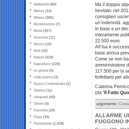
Ma il doppio sti
Mattarella
(60)
lievitato: nel 20
Meloni
(14)
consiglieri usce
Milano
(300)
un’indennità agg
Montezemolo
(7)
In base a un dec
Monti
(357)
interamente pubb
moschea
(11)
22.500 euro.
Musso
(10)
All’Isa è success
Muti
(10)
base annua preve
Napoli
(319)
Come se non bast
Napolitano
(220)
amministratore d
117.500 per la s
no global
(5)
forfettario per a
notte bianca
(3)
Nuovo Centrodestra
(2)
Caterina Pernic
Obama
(11)
(da “
Il Fatto Qu
olimpiadi
(40)
Oliveri
(4)
argomento:
Cost
Pannella
(29)
ALLARME UM
Papa
(33)
FUGGONO I
Parlamento
(1.428)