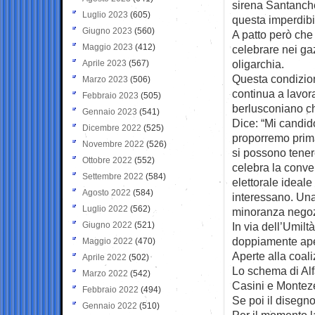
sirena Santanchè
Luglio 2023
(605)
questa imperdibi
Giugno 2023
(560)
A patto però che
Maggio 2023
(412)
celebrare nei gaz
oligarchia.
Aprile 2023
(567)
Questa condizion
Marzo 2023
(506)
continua a lavora
Febbraio 2023
(505)
berlusconiano ch
Gennaio 2023
(541)
Dice: “Mi candido
Dicembre 2022
(525)
proporremo prima
Novembre 2022
(526)
si possono tener
Ottobre 2022
(552)
celebra la conv
Settembre 2022
(584)
elettorale ideale
Agosto 2022
(584)
interessano. Una
Luglio 2022
(562)
minoranza negozi
Giugno 2022
(521)
In via dell’Umilt
doppiamente ape
Maggio 2022
(470)
Aperte alla coaliz
Aprile 2022
(502)
Lo schema di Alf
Marzo 2022
(542)
Casini e Monteze
Febbraio 2022
(494)
Se poi il disegno 
Gennaio 2022
(510)
Per il momento la