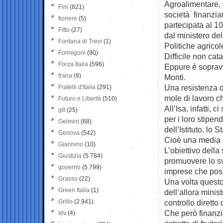
Agroalimentare,
Fini
(821)
società finanzia
fioriere
(5)
partecipata al 
Fitto
(27)
dal ministero del
Fontana di Trevi
(1)
Politiche agricol
Formigoni
(90)
Difficile non catal
Forza Italia
(596)
Eppure è sopravv
frana
(9)
Monti.
Una resistenza di
Fratelli d'Italia
(291)
mole di lavoro ch
Futuro e Libertà
(510)
All’Isa, infatti, 
g8
(25)
per i loro stipend
Gelmini
(68)
dell’Istituto, lo
Genova
(542)
Cioè una media d
Giannino
(10)
L’obiettivo della
Giustizia
(5.784)
promuovere lo svi
governo
(5.799)
imprese che posso
Grasso
(22)
Una volta questo
Green Italia
(1)
dell’allora minist
Grillo
(2.941)
controllo diretto
Che però finanzi
Idv
(4)