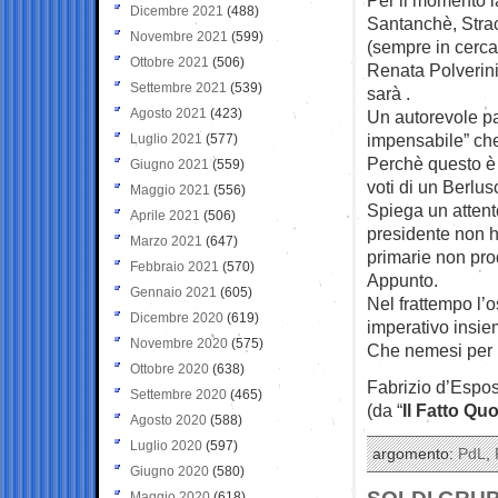
Dicembre 2021
(488)
Santanchè, Strac
Novembre 2021
(599)
(sempre in cerca d
Ottobre 2021
(506)
Renata Polverini
Settembre 2021
(539)
sarà .
Agosto 2021
(423)
Un autorevole p
impensabile” che
Luglio 2021
(577)
Perchè questo è 
Giugno 2021
(559)
voti di un Berlus
Maggio 2021
(556)
Spiega un attento
Aprile 2021
(506)
presidente non h
Marzo 2021
(647)
primarie non pro
Febbraio 2021
(570)
Appunto.
Gennaio 2021
(605)
Nel frattempo l’o
Dicembre 2020
(619)
imperativo insiem
Novembre 2020
(575)
Che nemesi per 
Ottobre 2020
(638)
Fabrizio d’Espos
Settembre 2020
(465)
(da “
Il Fatto Qu
Agosto 2020
(588)
Luglio 2020
(597)
argomento:
PdL
,
Giugno 2020
(580)
Maggio 2020
(618)