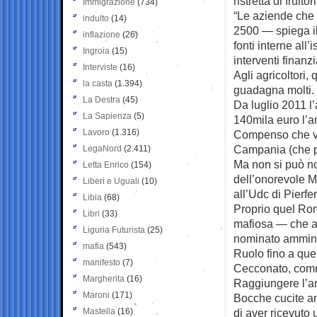
ristretta di fruitori
Immigrazione
(734)
“Le aziende che 
indulto
(14)
2500 — spiega il
inflazione
(26)
fonti interne all
Ingroia
(15)
interventi finanz
Interviste
(16)
Agli agricoltori,
la casta
(1.394)
guadagna molti.
La Destra
(45)
Da luglio 2011 l
La Sapienza
(5)
140mila euro l’a
Lavoro
(1.316)
Compenso che va 
Campania (che po
LegaNord
(2.411)
Ma non si può no
Letta Enrico
(154)
dell’onorevole M
Liberi e Uguali
(10)
all’Udc di Pierf
Libia
(68)
Proprio quel Ro
Libri
(33)
mafiosa — che a 
Liguria Futurista
(25)
nominato amminis
mafia
(543)
Ruolo fino a que
manifesto
(7)
Cecconato, comm
Margherita
(16)
Raggiungere l’am
Maroni
(171)
Bocche cucite an
Mastella
(16)
di aver ricevuto 