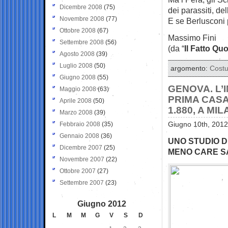
Dicembre 2008
(75)
dei parassiti, de
Novembre 2008
(77)
E se Berlusconi p
Ottobre 2008
(67)
Massimo Fini
Settembre 2008
(56)
(da “
Il Fatto Qu
Agosto 2008
(39)
Luglio 2008
(50)
argomento:
Cost
Giugno 2008
(55)
GENOVA. L’
Maggio 2008
(63)
PRIMA CASA
Aprile 2008
(50)
1.880, A MI
Marzo 2008
(39)
Febbraio 2008
(35)
Giugno 10th, 2012
Gennaio 2008
(36)
UNO STUDIO D
Dicembre 2007
(25)
MENO CARE SA
Novembre 2007
(22)
Ottobre 2007
(27)
Settembre 2007
(23)
Giugno 2012
L
M
M
G
V
S
D