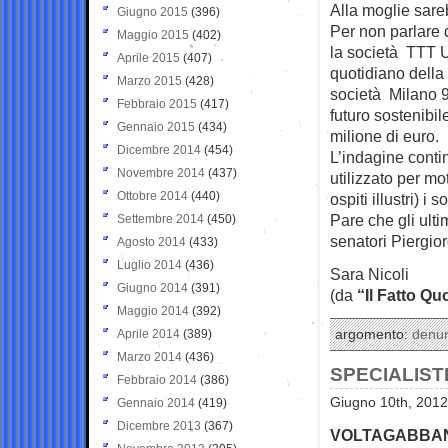
Alla moglie sareb
Giugno 2015
(396)
Per non parlare d
Maggio 2015
(402)
la società TTT Un
Aprile 2015
(407)
quotidiano della 
Marzo 2015
(428)
società Milano 9
Febbraio 2015
(417)
futuro sostenibil
Gennaio 2015
(434)
milione di euro.
Dicembre 2014
(454)
L’indagine contin
Novembre 2014
(437)
utilizzato per mo
Ottobre 2014
(440)
ospiti illustri) i 
Pare che gli ult
Settembre 2014
(450)
senatori Piergior
Agosto 2014
(433)
Luglio 2014
(436)
Sara Nicoli
Giugno 2014
(391)
(da
“Il Fatto Qu
Maggio 2014
(392)
Aprile 2014
(389)
argomento:
denu
Marzo 2014
(436)
SPECIALIST
Febbraio 2014
(386)
Giugno 10th, 2012
Gennaio 2014
(419)
Dicembre 2013
(367)
VOLTAGABBAN