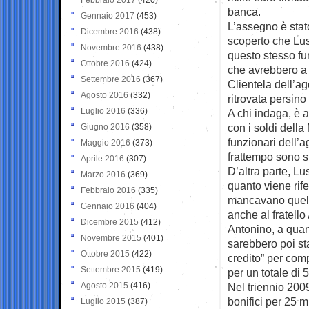
banca.
Gennaio 2017
(453)
L’assegno è stato
Dicembre 2016
(438)
scoperto che Lus
Novembre 2016
(438)
questo stesso fun
Ottobre 2016
(424)
che avrebbero a l
Settembre 2016
(367)
Clientela dell’a
Agosto 2016
(332)
ritrovata persino 
Luglio 2016
(336)
A chi indaga, è a
con i soldi della
Giugno 2016
(358)
funzionari dell’
Maggio 2016
(373)
frattempo sono sta
Aprile 2016
(307)
D’altra parte, Lus
Marzo 2016
(369)
quanto viene rife
Febbraio 2016
(335)
mancavano quelli
Gennaio 2016
(404)
anche al fratello 
Dicembre 2015
(412)
Antonino, a quan
Novembre 2015
(401)
sarebbero poi st
Ottobre 2015
(422)
credito” per comp
Settembre 2015
(419)
per un totale di 
Agosto 2015
(416)
Nel triennio 200
bonifici per 25 m
Luglio 2015
(387)