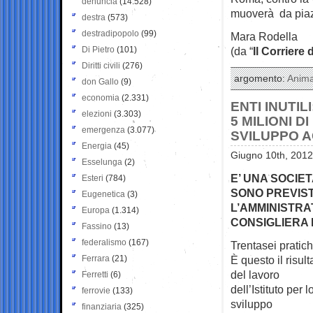
denuncia
(14.528)
muoverà da piaz
destra
(573)
destradipopolo
(99)
Mara Rodella
Di Pietro
(101)
(da “
Il Corriere 
Diritti civili
(276)
argomento:
Anima
don Gallo
(9)
economia
(2.331)
ENTI INUTILI
elezioni
(3.303)
5 MILIONI D
emergenza
(3.077)
SVILUPPO 
Energia
(45)
Giugno 10th, 2012
Esselunga
(2)
E’ UNA SOCIE
Esteri
(784)
SONO PREVISTI
Eugenetica
(3)
L’AMMINISTRA
Europa
(1.314)
CONSIGLIERA 
Fassino
(13)
federalismo
(167)
Trentasei pratich
Ferrara
(21)
È questo il risult
del lavoro
Ferretti
(6)
dell’Istituto per l
ferrovie
(133)
sviluppo
finanziaria
(325)