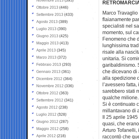
Novembre 2013
(395)
RETROMARCIA, 
Ottobre 2013
(446)
Marco Travaglio 
Settembre 2013
(433)
flaianamente
par
Agosto 2013
(389)
specialisti nel sa
Luglio 2013
(390)
momento, sul carr
Giugno 2013
(425)
Fenomeno che d
Maggio 2013
(413)
lunghissima trad
Aprile 2013
(345)
risale alla nascita
Marzo 2013
(372)
unitaria. Si comi
garibaldinismo. S
Febbraio 2013
(293)
che dicevano di 
Gennaio 2013
(361)
alla spedizione d
Dicembre 2012
(364)
l’avessero fatta, 
Novembre 2012
(336)
sarebbero stati m
Ottobre 2012
(363)
qualche milione.
Settembre 2012
(341)
Si è continuato c
Agosto 2012
(238)
millantavano di 
Luglio 2012
(328)
Il 25 aprile 1945 
Giugno 2012
(287)
quasi, che erano s
Maggio 2012
(258)
Arturo Tofanelli, 
Aprile 2012
(218)
raccontò che que