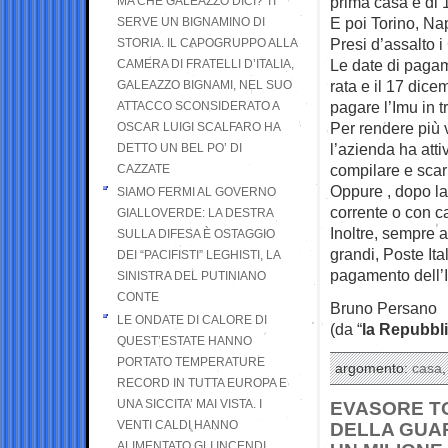
prima casa e di 
MA CHE GALEAZZO DICI? TI
E poi Torino, Na
SERVE UN BIGNAMINO DI
Presi d’assalto 
STORIA. IL CAPOGRUPPO ALLA
Le date di pagam
CAMERA DI FRATELLI D’ITALIA,
rata e il 17 dice
GALEAZZO BIGNAMI, NEL SUO
pagare l’Imu in t
ATTACCO SCONSIDERATO A
Per rendere più v
OSCAR LUIGI SCALFARO HA
l’azienda ha atti
DETTO UN BEL PO’ DI
compilare e scar
CAZZATE
Oppure , dopo la
SIAMO FERMI AL GOVERNO
corrente o con ca
GIALLOVERDE: LA DESTRA
Inoltre, sempre al
SULLA DIFESA È OSTAGGIO
grandi, Poste It
DEI “PACIFISTI” LEGHISTI, LA
pagamento dell’I
SINISTRA DEL PUTINIANO
CONTE
Bruno Persano
LE ONDATE DI CALORE DI
(da “
la Repubbl
QUEST’ESTATE HANNO
PORTATO TEMPERATURE
argomento:
casa
RECORD IN TUTTA EUROPA E
UNA SICCITA’ MAI VISTA. I
EVASORE T
VENTI CALDI HANNO
DELLA GUAR
ALIMENTATO GLI INCENDI