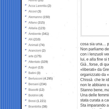
Aborto
(20)
Acca Larentia
(2)
Alcool
(3)
Alemanno
(150)
Alfano
(315)
Alitalia
(123)
Ambiente
(341)
AN
(210)
cosa sia una… p
Animali
(74)
Non parliamo dell
Arancioni
(2)
con i lenzuoli ve
arte
(175)
lui, e alla fine s
Attentato
(329)
Già , forse, di q
Auguri
(13)
«liberati» da Gre
Batini
(3)
organizzato da «
Berlusconi
(4.295)
Chissà che le ide
Bersani
(234)
non le abbiano u
Stanno bene, ma n
Biasotti
(12)
Una delle femmin
Boldrini
(4)
stata curata a ca
Bossi
(1.221)
Sta imparando a 
Brambilla
(38)