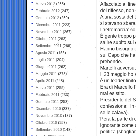
Affacciato al fin
Marzo 2012
(255)
del riflesso, non
Febbraio 2012
(247)
A una sosta del tr
Gennaio 2012
(259)
si stavano sbar
Dicembre 2011
(223)
I ‘retromarcia’ s
Novembre 2011
(267)
È gente troppo 
Ottobre 2011
(283)
salire subito sul 
Settembre 2011
(268)
Hanno bisogno di
Agosto 2011
(155)
sul Capo che han
Luglio 2011
(204)
prebende.
Giugno 2011
(262)
Martelli adversus
Il 23 maggio ho a
Maggio 2011
(273)
è un leader finit
Aprile 2011
(248)
Era di Marcello 
Marzo 2011
(255)
mai esistito.
Febbraio 2011
(233)
Presidente del S
Gennaio 2011
(253)
confessione: “In
Dicembre 2010
(237)
se le calava).
Novembre 2010
(187)
Pera fa parte di q
Ottobre 2010
(157)
ignorante come u
Settembre 2010
(148)
politica (sbaglian