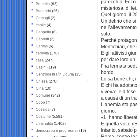
parecchio. Ecco 
Brunetta
(83)
misteriosa, di lei
Burlando
(26)
Quel giorno, il 2
Camogli
(2)
Un delirio che si
canile
(4)
nell’allevamento,
Cappello
(8)
solo.
Caprotti
(2)
Perchè protagonis
Montichiari, che 
Caritas
(6)
E gli attivisti g
carovita
(170)
per dare loro un 
casa
(247)
l’ha fermata sedu
Casini
(119)
bordo.
Centrodestra in Liguria
(35)
Lo sa bene chi, i 
Chiesa
(276)
E chi ha adottat
Cina
(10)
viveva: le difese
Comune
(342)
a causa di un tr
Coop
(7)
L’anemia sta pass
Cossiga
(7)
giorno.
Costume
(5.581)
«Li hanno libera
E quella voce re
criminalità
(1.402)
Intanto, sabato 
democratici e progressisti
(19)
Roma, contro la v