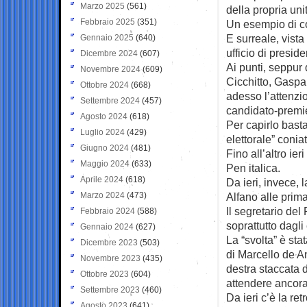
Marzo 2025
(561)
della propria unit
Febbraio 2025
(351)
Un esempio di c
E surreale, vista
Gennaio 2025
(640)
ufficio di presid
Dicembre 2024
(607)
Ai punti, seppur
Novembre 2024
(609)
Cicchitto, Gaspar
Ottobre 2024
(668)
adesso l’attenzio
Settembre 2024
(457)
candidato-premier
Agosto 2024
(618)
Per capirlo bast
Luglio 2024
(429)
elettorale” conia
Giugno 2024
(481)
Fino all’altro ie
Maggio 2024
(633)
Pen italica.
Aprile 2024
(618)
Da ieri, invece,
Marzo 2024
(473)
Alfano alle prima
Il segretario del 
Febbraio 2024
(588)
soprattutto dagl
Gennaio 2024
(627)
La “svolta” è sta
Dicembre 2023
(503)
di Marcello de An
Novembre 2023
(435)
destra staccata 
Ottobre 2023
(604)
attendere ancora 
Settembre 2023
(460)
Da ieri c’è la re
Agosto 2023
(641)