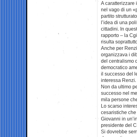
A caratterizzare 
nel vago di un «
partito struttura
l’idea di una poli
cittadini. In que
rapporto – la Cgi
risulta soprattutt
Anche per Renzi,
organizzava i dib
del centralismo d
democratico amer
il successo del le
interessa Renzi.
Non da ultimo pe
successo nel mec
mila persone che
Lo scarso interess
cesaristiche che 
Giovanni in un’in
presidente del C
Si dovrebbe semm