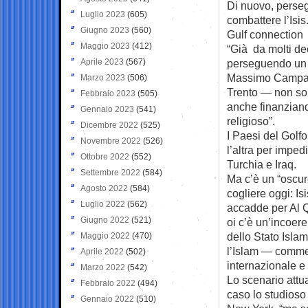
Di nuovo, perseg
Luglio 2023
(605)
combattere l’Isis
Giugno 2023
(560)
Gulf connection
Maggio 2023
(412)
“Già da molti de
Aprile 2023
(567)
perseguendo un 
Massimo Campanin
Marzo 2023
(506)
Trento — non sol
Febbraio 2023
(505)
anche finanziando
Gennaio 2023
(541)
religioso”.
Dicembre 2022
(525)
I Paesi del Golfo
Novembre 2022
(526)
l’altra per impedi
Ottobre 2022
(552)
Turchia e Iraq.
Settembre 2022
(584)
Ma c’è un “oscuro
Agosto 2022
(584)
cogliere oggi: Is
Luglio 2022
(562)
accadde per Al Q
Giugno 2022
(521)
oi c’è un’incoer
dello Stato Islam
Maggio 2022
(470)
l’Islam — commen
Aprile 2022
(502)
internazionale e
Marzo 2022
(542)
Lo scenario attua
Febbraio 2022
(494)
caso lo studioso
Gennaio 2022
(510)