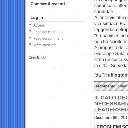
Commenti recenti
sbilancia e affe
candidati”.
All’intervistatri
Log In
vicesindaco Fran
Accedi
leggenda metropo
Feed dei contenuti
“È una vicesinda
Feed dei commenti
non ha sciolto le 
WordPress.org
A proposito del 
Giuseppe Sala, i
Credits:
G.I
stato un success
la città . Serve l
(da
“Huffington
argomento:
Milan
IL CALO DE
NECESSARIA
LEADERSHI
Dicembre 6th, 201
I PROBLEMI SO