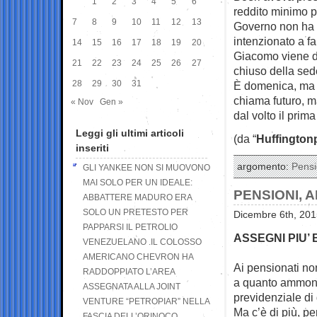
1
2
3
4
5
6
reddito minimo pe
7
8
9
10
11
12
13
Governo non ha 
intenzionato a fa
14
15
16
17
18
19
20
Giacomo viene da
21
22
23
24
25
26
27
chiuso della sede
28
29
30
31
È domenica, ma n
chiama futuro, m
« Nov
Gen »
dal volto il prima
Leggi gli ultimi articoli
(da “
Huffington
inseriti
argomento:
Pensi
GLI YANKEE NON SI MUOVONO
MAI SOLO PER UN IDEALE:
PENSIONI, 
ABBATTERE MADURO ERA
SOLO UN PRETESTO PER
Dicembre 6th, 201
PAPPARSI IL PETROLIO
ASSEGNI PIU’ 
VENEZUELANO .IL COLOSSO
AMERICANO CHEVRON HA
Ai pensionati no
RADDOPPIATO L’AREA
a quanto ammo
ASSEGNATA ALLA JOINT
previdenziale di
VENTURE “PETROPIAR” NELLA
Ma c’è di più, pe
FASCIA DELL’ORINOCO,