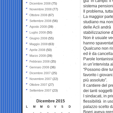
già in campo: il
Dicembre 2008
(75)
sistema pensioni
Novembre 2008
(77)
Il problema, tutt
Ottobre 2008
(67)
La maggior parte
Settembre 2008
(56)
studiano ma non 
delle Acli andrà 
Agosto 2008
(39)
stabilizzazione de
Luglio 2008
(50)
Non è usuale vede
Giugno 2008
(55)
hanno spaventato 
Maggio 2008
(63)
Qualcuno non risp
Aprile 2008
(50)
ed è da cancella
Marzo 2008
(39)
Parole lontanissi
Febbraio 2008
(35)
in un’intervista 
Gennaio 2008
(36)
“Possono dire tu
Dicembre 2007
(25)
favorito i giovan
Novembre 2007
(22)
più assoluto”.
Ottobre 2007
(27)
Il cantiere del p
dei tanti soggett
Settembre 2007
(23)
I sindacati, in p
Dicembre 2015
flessibilità in u
palazzo scelto da
L
M
M
G
V
S
D
Boeri aveva pre