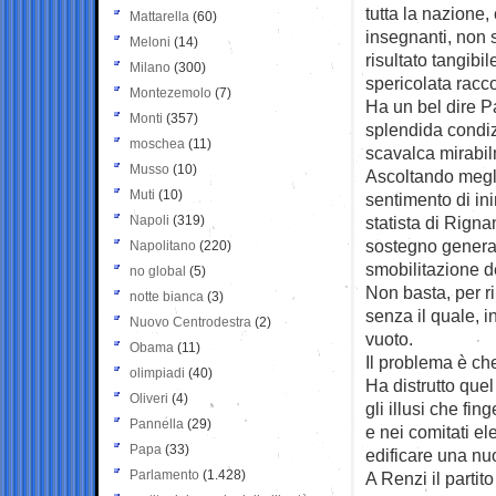
tutta la nazione,
Mattarella
(60)
insegnanti, non 
Meloni
(14)
risultato tangibi
Milano
(300)
spericolata racc
Montezemolo
(7)
Ha un bel dire P
Monti
(357)
splendida condizi
moschea
(11)
scavalca mirabil
Musso
(10)
Ascoltando megli
Muti
(10)
sentimento di ini
Napoli
(319)
statista di Rigna
sostegno general
Napolitano
(220)
smobilitazione de
no global
(5)
Non basta, per rim
notte bianca
(3)
senza il quale, in
Nuovo Centrodestra
(2)
vuoto.
Obama
(11)
Il problema è che
olimpiadi
(40)
Ha distrutto que
Oliveri
(4)
gli illusi che fi
Pannella
(29)
e nei comitati ele
Papa
(33)
edificare una nuo
Parlamento
(1.428)
A Renzi il partit