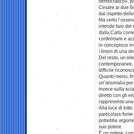
democratico», po
Cesare ai due B
dal rispetto del
Ma certo l’osser
intende fare del
dalla Carta come
confermare e acc
lo concepisce in
i timori di una de
Del resto, un el
contemporanee, an
difficile riconosc
Quanto meno, fin
un’anomalia per t
invece sulla scia
diretto con gli e
rappresenta una
Alla luce di tutto
particolare font
potrebbe argome
suo potere.
È un potere, come