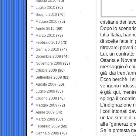
Agosto 2010
(75)
Luglio 2010
(86)
Giugno 2010
(76)
cristiane dei lavor
Maggio 2010
(75)
Dopo lo scenario 
Aprile 2010
(66)
tutta Italia, han
Marzo 2010
(79)
di scelte fatte in
Febbraio 2010
(73)
ritrovarci pover
Gennaio 2010
(74)
Lui, un contratto
Dicembre 2009
(74)
Ottanta e Novant
Novembre 2009
(83)
messaggio è chia
Ottobre 2009
(90)
già dai trent’ann
Settembre 2009
(83)
Ecco perchè il s
Agosto 2009
(56)
vengono indossa
Luglio 2009
(83)
è già qui, mentr
spiega il coordin
Giugno 2009
(76)
L’indignazione ri
Maggio 2009
(72)
I cori intonati 
Aprile 2009
(74)
un fac-simile di
Marzo 2009
(50)
alla “generazion
Febbraio 2009
(69)
Se la protesta mo
Gennaio 2009
(70)