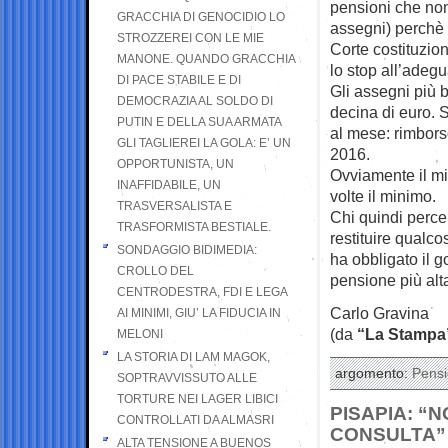
pensioni che non
GRACCHIA DI GENOCIDIO LO
assegni) perchè 
STROZZEREI CON LE MIE
Corte costituzion
MANONE. QUANDO GRACCHIA
lo stop all’adeg
DI PACE STABILE E DI
Gli assegni più 
DEMOCRAZIA AL SOLDO DI
decina di euro. 
PUTIN E DELLA SUA ARMATA
al mese: rimbor
GLI TAGLIEREI LA GOLA: E’ UN
2016.
OPPORTUNISTA, UN
Ovviamente il mi
INAFFIDABILE, UN
volte il minimo.
TRASVERSALISTA E
Chi quindi perce
TRASFORMISTA BESTIALE.
restituire qualc
SONDAGGIO BIDIMEDIA:
ha obbligato il 
CROLLO DEL
pensione più alt
CENTRODESTRA, FDI E LEGA
Carlo Gravina
AI MINIMI, GIU’ LA FIDUCIA IN
(da
“La Stampa
MELONI
LA STORIA DI LAM MAGOK,
argomento:
Pensi
SOPTRAVVISSUTO ALLE
TORTURE NEI LAGER LIBICI
PISAPIA: “
CONTROLLATI DA ALMASRI
CONSULTA”
ALTA TENSIONE A BUENOS