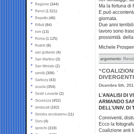
Regione
(344)
Ma la fortuna di 
Renzi
(1.521)
E può accontenta
giornata.
Repetto
(46)
Due anni terribi
Rifiuti
(84)
lavoro sono trasc
rom
(13)
prossimità della 
Roma
(1.125)
Rutelli
(9)
Michele Prosper
san gottardo
(4)
argomento:
Renzi
San Martino
(3)
San Miniato
(2)
“COALIZIONE
sanità
(306)
DIVERGENTI 
Sarkozy
(43)
Dicembre 6th, 201
scuola
(354)
Sestri Levante
(2)
L’ANALISI DI 
Sicurezza
(452)
ARMANDO SANG
DELL’UNIV. DI
sindacati
(162)
Sinistra arcobaleno
(11)
Conniventi, distr
Soru
(4)
Ecco la fotografi
sprechi
(319)
Coalizione anti Is