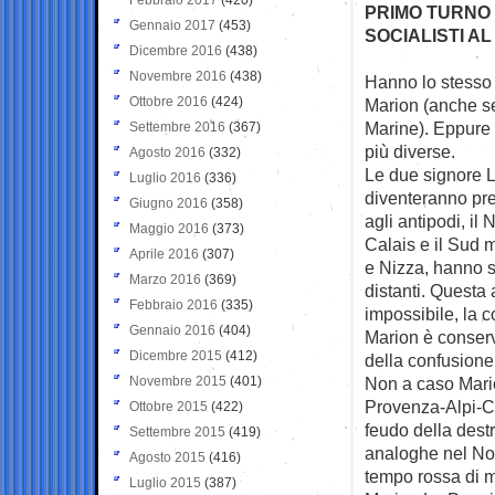
PRIMO TURNO D
Gennaio 2017
(453)
SOCIALISTI AL
Dicembre 2016
(438)
Novembre 2016
(438)
Hanno lo stesso
Ottobre 2016
(424)
Marion (anche se
Marine). Eppure
Settembre 2016
(367)
più diverse.
Agosto 2016
(332)
Le due signore L
Luglio 2016
(336)
diventeranno pre
Giugno 2016
(358)
agli antipodi, il 
Maggio 2016
(373)
Calais e il Sud 
Aprile 2016
(307)
e Nizza, hanno s
Marzo 2016
(369)
distanti. Questa 
Febbraio 2016
(335)
impossibile, la 
Gennaio 2016
(404)
Marion è conserva
Dicembre 2015
(412)
della confusione
Novembre 2015
(401)
Non a caso Mario
Provenza-Alpi-Co
Ottobre 2015
(422)
feudo della dest
Settembre 2015
(419)
analoghe nel Nor
Agosto 2015
(416)
tempo rossa di mi
Luglio 2015
(387)