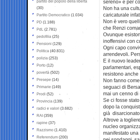
sereno» e per co
partito del popolo della libertà
Non ha una cultu
(30)
caricaturale inf
Partito Democratico
(1.034)
Non è vero quell
PD
(1.188)
che Renzi comand
PdL
(2.781)
Ovunque esistono 
pedofilia
(25)
inoffensivi con c
Pensioni
(129)
Ogni capo conviv
Politica
(40.831)
arrendevoli. Pe
polizia
(253)
E il nuovo leader
Porto
(12)
parlamentari, esp
povertà
(502)
resistono anche p
Presepe
(14)
Non fanno come i
seguaci di Bersan
Primarie
(149)
mai un cenno di
Prodi
(52)
Se ci fosse stat
Provincia
(139)
dopo la conquista
radici e valori
(3.682)
già disarcionato,
RAI
(359)
Altrove a toglier
rapine
(37)
nucleo organizzat
Razzismo
(1.410)
manifestato una 
Referendum
(200)
nei sondaggi, sar