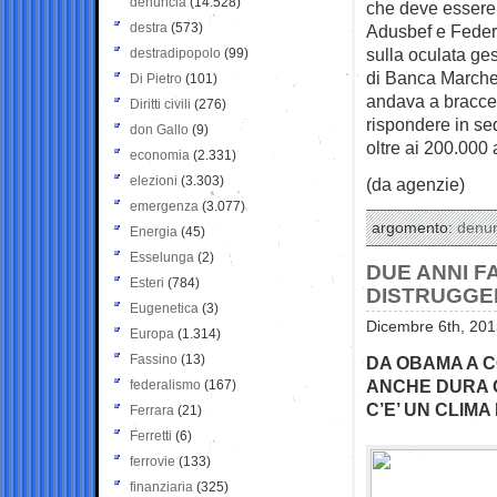
denuncia
(14.528)
che deve essere 
destra
(573)
Adusbef e Federc
sulla oculata ges
destradipopolo
(99)
di Banca Marche,
Di Pietro
(101)
andava a braccet
Diritti civili
(276)
rispondere in sed
don Gallo
(9)
oltre ai 200.000
economia
(2.331)
elezioni
(3.303)
(da agenzie)
emergenza
(3.077)
argomento:
denu
Energia
(45)
Esselunga
(2)
DUE ANNI F
Esteri
(784)
DISTRUGGE
Eugenetica
(3)
Dicembre 6th, 201
Europa
(1.314)
Fassino
(13)
DA OBAMA A C
ANCHE DURA C
federalismo
(167)
C’E’ UN CLIM
Ferrara
(21)
Ferretti
(6)
ferrovie
(133)
finanziaria
(325)