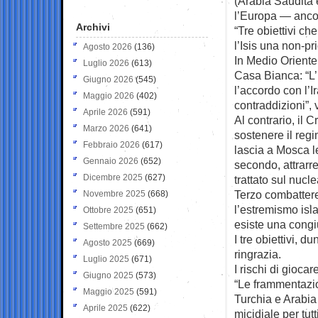
(Arabia Saudita e
l’Europa — ancor
Archivi
“Tre obiettivi c
l’Isis una non-pri
Agosto 2026
(136)
In Medio Oriente 
Luglio 2026
(613)
Casa Bianca: “L’u
Giugno 2026
(545)
l’accordo con l’Ir
Maggio 2026
(402)
contraddizioni”, 
Aprile 2026
(591)
Al contrario, il
Marzo 2026
(641)
sostenere il reg
Febbraio 2026
(617)
lascia a Mosca l
Gennaio 2026
(652)
secondo, attrarre
Dicembre 2025
(627)
trattato sul nucle
Terzo combattere 
Novembre 2025
(668)
l’estremismo isl
Ottobre 2025
(651)
esiste una congiu
Settembre 2025
(662)
I tre obiettivi, 
Agosto 2025
(669)
ringrazia.
Luglio 2025
(671)
I rischi di giocar
Giugno 2025
(573)
“Le frammentazion
Maggio 2025
(591)
Turchia e Arabia 
Aprile 2025
(622)
micidiale per tutti