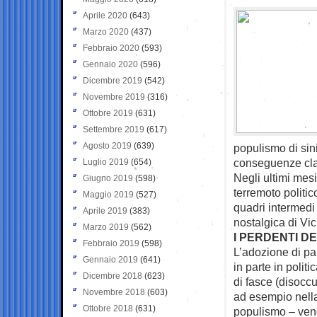
Aprile 2020
(643)
Marzo 2020
(437)
Febbraio 2020
(593)
Gennaio 2020
(596)
Dicembre 2019
(542)
Novembre 2019
(316)
Ottobre 2019
(631)
Settembre 2019
(617)
Agosto 2019
(639)
populismo di sini
conseguenze clam
Luglio 2019
(654)
Negli ultimi mesi
Giugno 2019
(598)
terremoto politic
Maggio 2019
(527)
quadri intermedi 
Aprile 2019
(383)
nostalgica di Vi
Marzo 2019
(562)
I PERDENTI D
Febbraio 2019
(598)
L’adozione di par
Gennaio 2019
(641)
in parte in polit
Dicembre 2018
(623)
di fasce (disoccu
Novembre 2018
(603)
ad esempio nella
Ottobre 2018
(631)
populismo – veng