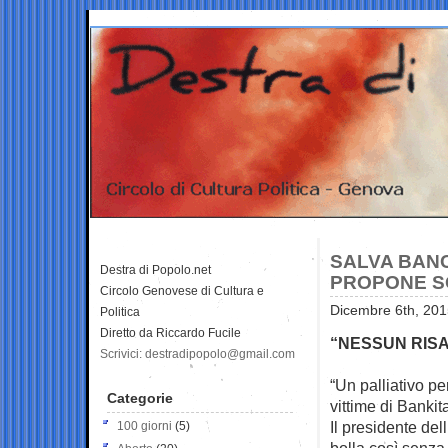
SALVA BANC
Destra di Popolo.net
PROPONE S
Circolo Genovese di Cultura e
Dicembre 6th, 201
Politica
Diretto da Riccardo Fucile
“NESSUN RIS
Scrivici: destradipopolo@gmail.com
“Un palliativo pe
Categorie
vittime di
Bankita
Il presidente del
100 giorni
(5)
bolla così senza