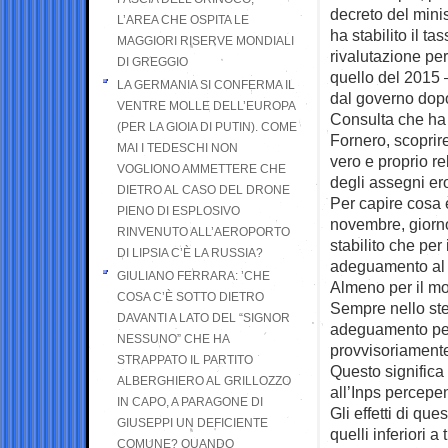
decreto del mini
L’AREA CHE OSPITA LE
ha stabilito il ta
MAGGIORI RISERVE MONDIALI
rivalutazione per
DI GREGGIO
quello del 2015 
LA GERMANIA SI CONFERMA IL
dal governo dopo
VENTRE MOLLE DELL’EUROPA
Consulta che ha 
(PER LA GIOIA DI PUTIN). COME
Fornero, scoprir
MAI I TEDESCHI NON
vero e proprio r
VOGLIONO AMMETTERE CHE
degli assegni er
DIETRO AL CASO DEL DRONE
Per capire cosa 
PIENO DI ESPLOSIVO
novembre, giorno
RINVENUTO ALL’AEROPORTO
stabilito che per
DI LIPSIA C’È LA RUSSIA?
adeguamento al c
GIULIANO FERRARA: ’CHE
Almeno per il mo
COSA C’È SOTTO DIETRO
Sempre nello stes
DAVANTI A LATO DEL “SIGNOR
adeguamento per 
NESSUNO” CHE HA
provvisoriamente
STRAPPATO IL PARTITO
Questo significa 
ALBERGHIERO AL GRILLOZZO
all’Inps percepe
IN CAPO, A PARAGONE DI
Gli effetti di qu
GIUSEPPI UN DEFICIENTE
quelli inferiori a
COMUNE? QUANDO