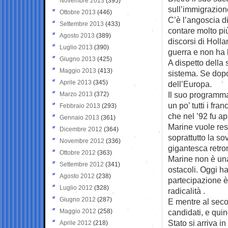
Novembre 2013
(395)
sull’immigrazione
Ottobre 2013
(446)
C’è l’angoscia d
Settembre 2013
(433)
contare molto più
Agosto 2013
(389)
discorsi di Holla
Luglio 2013
(390)
guerra e non ha l
Giugno 2013
(425)
A dispetto della
Maggio 2013
(413)
sistema. Se dopo
Aprile 2013
(345)
dell’Europa.
Il suo programma
Marzo 2013
(372)
un po’ tutti i fr
Febbraio 2013
(293)
che nel ’92 fu a
Gennaio 2013
(361)
Marine vuole rest
Dicembre 2012
(364)
soprattutto la s
Novembre 2012
(336)
gigantesca retroma
Ottobre 2012
(363)
Marine non è una
Settembre 2012
(341)
ostacoli. Oggi ha
Agosto 2012
(238)
partecipazione è
Luglio 2012
(328)
radicalità .
Giugno 2012
(287)
E mentre al seco
Maggio 2012
(258)
candidati, e quin
Stato si arriva 
Aprile 2012
(218)