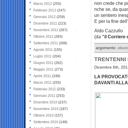
non crede che po
Marzo 2012
(255)
nche se, da quan
Febbraio 2012
(247)
un sentiero inesp
Gennaio 2012
(259)
E per la fine del
Dicembre 2011
(223)
Novembre 2011
(267)
Aldo Cazzullo
(da
“il Corriere
Ottobre 2011
(283)
Settembre 2011
(268)
argomento:
elezio
Agosto 2011
(155)
Luglio 2011
(204)
TRENTENNI 
Giugno 2011
(262)
Dicembre 6th, 201
Maggio 2011
(273)
Aprile 2011
(248)
LA PROVOCATO
DAVANTI ALLA
Marzo 2011
(255)
Febbraio 2011
(233)
Gennaio 2011
(253)
Dicembre 2010
(237)
Novembre 2010
(187)
Ottobre 2010
(157)
Settembre 2010
(148)