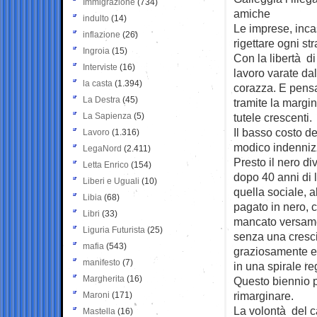
Immigrazione
(734)
amiche
indulto
(14)
Le imprese, incas
inflazione
(26)
rigettare ogni st
Ingroia
(15)
Con la libertà d
Interviste
(16)
lavoro varate dal
la casta
(1.394)
corazza. E pensa
La Destra
(45)
tramite la margi
La Sapienza
(5)
tutele crescenti.
Il basso costo de
Lavoro
(1.316)
modico indenniz
LegaNord
(2.411)
Presto il nero di
Letta Enrico
(154)
dopo 40 anni di 
Liberi e Uguali
(10)
quella sociale, 
Libia
(68)
pagato in nero, 
Libri
(33)
mancato versamen
Liguria Futurista
(25)
senza una crescit
mafia
(543)
graziosamente ela
manifesto
(7)
in una spirale re
Margherita
(16)
Questo biennio pe
rimarginare.
Maroni
(171)
La volontà del c
Mastella
(16)