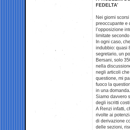
FEDELTA’
Nei giorni scorsi 
preoccupante e
l’opposizione int
limitate secondo 
In ogni caso, che
indubbio: quasi 8
segretario, un p
Bersani, solo 3
nella discussion
negli articoli ch
questione, mi pa
fuoco la question
in una domanda
Siamo davvero si
degli iscritti co
A Renzi infatti, 
rivolte ai potenz
di derivazione co
delle sezioni, ri