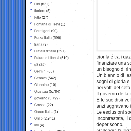
Fini
(821)
fioriere
(5)
Fitto
(27)
Fontana di Trevi
(1)
Formigoni
(90)
Forza Italia
(596)
frana
(9)
Fratelli d'Italia
(291)
trionfale tra i g
Futuro e Libertà
(510)
finanziare una s
g8
(25)
un bisogno di rin
Gelmini
(68)
Un biennio di le
Genova
(542)
sogni di gloria e
Giannino
(10)
nei volti del ceto
Giustizia
(5.784)
Il governo della 
governo
(5.799)
E le sue disinvo
Grasso
(22)
anzi aggravano il
Le esclusioni soc
Green Italia
(1)
incontrastata, il 
Grillo
(2.941)
deperiscono.
Idv
(4)
Galleggia l’illeg