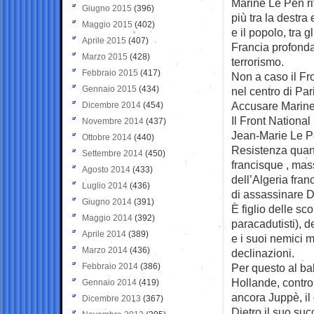
Marine Le Pen rif
Giugno 2015
(396)
più tra la destra e
Maggio 2015
(402)
e il popolo, tra g
Aprile 2015
(407)
Francia profonda
Marzo 2015
(428)
terrorismo.
Febbraio 2015
(417)
Non a caso il Fro
Gennaio 2015
(434)
nel centro di Par
Accusare Marine 
Dicembre 2014
(454)
Il Front National 
Novembre 2014
(437)
Jean-Marie Le Pen
Ottobre 2014
(440)
Resistenza quand
Settembre 2014
(450)
francisque , mass
Agosto 2014
(433)
dell’Algeria fra
Luglio 2014
(436)
di assassinare D
Giugno 2014
(391)
È figlio delle sc
Maggio 2014
(392)
paracadutisti), d
Aprile 2014
(389)
e i suoi nemici mo
Marzo 2014
(436)
declinazioni.
Febbraio 2014
(386)
Per questo al ba
Hollande, contr
Gennaio 2014
(419)
ancora Juppè, il
Dicembre 2013
(367)
Dietro il suo suc