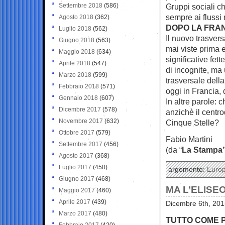
Settembre 2018
(586)
Gruppi sociali c
sempre ai flussi 
Agosto 2018
(362)
DOPO LA FRAN
Luglio 2018
(562)
Il nuovo trasvers
Giugno 2018
(563)
mai viste prima 
Maggio 2018
(634)
significative fet
Aprile 2018
(547)
di incognite, ma
Marzo 2018
(599)
trasversale dell
Febbraio 2018
(571)
oggi in Francia, 
Gennaio 2018
(607)
In altre parole: c
Dicembre 2017
(578)
anzichè il centro
Novembre 2017
(632)
Cinque Stelle?
Ottobre 2017
(579)
Fabio Martini
Settembre 2017
(456)
(da “
La Stampa
Agosto 2017
(368)
Luglio 2017
(450)
argomento:
Euro
Giugno 2017
(468)
MA L’ELIS
Maggio 2017
(460)
Aprile 2017
(439)
Dicembre 6th, 201
Marzo 2017
(480)
TUTTO COME P
Febbraio 2017
(420)