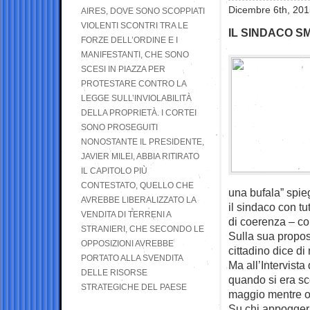
Dicembre 6th, 201
AIRES, DOVE SONO SCOPPIATI
VIOLENTI SCONTRI TRA LE
IL SINDACO S
FORZE DELL’ORDINE E I
MANIFESTANTI, CHE SONO
SCESI IN PIAZZA PER
PROTESTARE CONTRO LA
LEGGE SULL’INVIOLABILITÀ
DELLA PROPRIETÀ. I CORTEI
SONO PROSEGUITI
NONOSTANTE IL PRESIDENTE,
JAVIER MILEI, ABBIA RITIRATO
IL CAPITOLO PIÙ
CONTESTATO, QUELLO CHE
una bufala” spie
AVREBBE LIBERALIZZATO LA
il sindaco con t
VENDITA DI TERRENI A
di coerenza – co
STRANIERI, CHE SECONDO LE
Sulla sua propost
OPPOSIZIONI AVREBBE
cittadino dice di
PORTATO ALLA SVENDITA
Ma all’Intervista
DELLE RISORSE
quando si era sce
STRATEGICHE DEL PAESE
maggio mentre o
Su chi appoggerà 