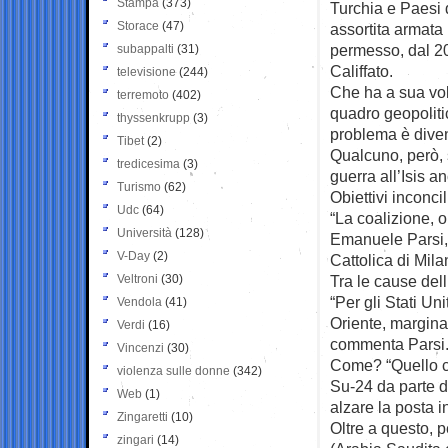
Stampa
(373)
Turchia e Paesi 
Storace
(47)
assortita armata
permesso, dal 2
subappalti
(31)
Califfato.
televisione
(244)
Che ha a sua vol
terremoto
(402)
quadro geopolitic
thyssenkrupp
(3)
problema è diven
Tibet
(2)
Qualcuno, però, s
tredicesima
(3)
guerra all’Isis an
Turismo
(62)
Obiettivi inconcil
Udc
(64)
“La coalizione, or
Università
(128)
Emanuele Parsi, 
V-Day
(2)
Cattolica di Mila
Veltroni
(30)
Tra le cause del
“Per gli Stati Un
Vendola
(41)
Oriente, marginal
Verdi
(16)
commenta Parsi
Vincenzi
(30)
Come? “Quello ch
violenza sulle donne
(342)
Su-24 da parte d
Web
(1)
alzare la posta 
Zingaretti
(10)
Oltre a questo, pe
zingari
(14)