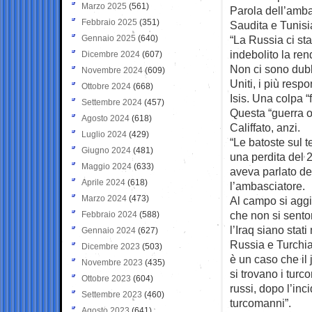
Marzo 2025
(561)
Parola dell’amba
Febbraio 2025
(351)
Saudita e Tunisi
Gennaio 2025
(640)
“La Russia ci s
indebolito la re
Dicembre 2024
(607)
Non ci sono dubbi
Novembre 2024
(609)
Uniti, i più resp
Ottobre 2024
(668)
Isis. Una colpa “
Settembre 2024
(457)
Questa “guerra o
Agosto 2024
(618)
Califfato, anzi.
Luglio 2024
(429)
“Le batoste sul t
Giugno 2024
(481)
una perdita del 
Maggio 2024
(633)
aveva parlato del
Aprile 2024
(618)
l’ambasciatore.
Marzo 2024
(473)
Al campo si aggiun
che non si sento
Febbraio 2024
(588)
l’Iraq siano stat
Gennaio 2024
(627)
Russia e Turchia
Dicembre 2023
(503)
è un caso che il
Novembre 2023
(435)
si trovano i tur
Ottobre 2023
(604)
russi, dopo l’inc
Settembre 2023
(460)
turcomanni”.
Agosto 2023
(641)