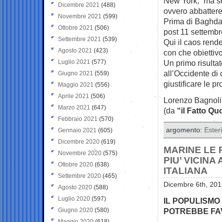
New York, “ma se
Dicembre 2021
(488)
ovvero abbattere
Novembre 2021
(599)
Prima di Baghdad
Ottobre 2021
(506)
post 11 settembre
Settembre 2021
(539)
Qui il caos rend
Agosto 2021
(423)
con che obiettivo
Luglio 2021
(577)
Un primo risulta
all’Occidente d
Giugno 2021
(559)
giustificare le pr
Maggio 2021
(556)
Aprile 2021
(506)
Lorenzo Bagnoli
Marzo 2021
(647)
(da
“il Fatto Qu
Febbraio 2021
(570)
argomento:
Esteri
Gennaio 2021
(605)
Dicembre 2020
(619)
MARINE LE 
Novembre 2020
(575)
PIU’ VICIN
Ottobre 2020
(638)
ITALIANA
Settembre 2020
(465)
Dicembre 6th, 201
Agosto 2020
(588)
Luglio 2020
(597)
IL POPULISM
Giugno 2020
(580)
POTREBBE FAV
Maggio 2020
(618)