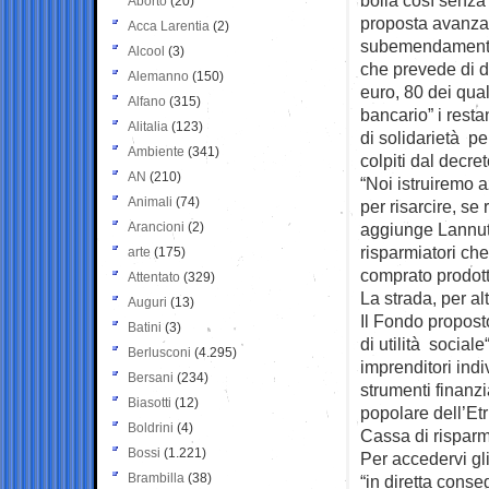
Aborto
(20)
proposta avanzat
Acca Larentia
(2)
subemendamento 
Alcool
(3)
che prevede di do
Alemanno
(150)
euro, 80 dei qual
Alfano
(315)
bancario” i resta
Alitalia
(123)
di solidarietà per
Ambiente
(341)
colpiti dal decre
AN
(210)
“Noi istruiremo az
Animali
(74)
per risarcire, se
Arancioni
(2)
aggiunge Lannutt
risparmiatori ch
arte
(175)
comprato prodott
Attentato
(329)
La strada, per alt
Auguri
(13)
Il Fondo proposto
Batini
(3)
di utilità sociale
Berlusconi
(4.295)
imprenditori indiv
Bersani
(234)
strumenti finanz
Biasotti
(12)
popolare dell’Etr
Boldrini
(4)
Cassa di risparmi
Bossi
(1.221)
Per accedervi gli
Brambilla
(38)
“in diretta cons