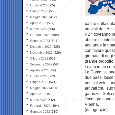
Luglio 2023
(605)
Giugno 2023
(560)
Maggio 2023
(412)
partire dalla dat
Aprile 2023
(567)
previsti dall’Ass
Marzo 2023
(506)
Il 27 dovranno p
Febbraio 2023
(505)
abolire i controll
Gennaio 2023
(541)
aggiunge la not
Dicembre 2022
(525)
con favore quest
Novembre 2022
(526)
giornata di oggi
Ottobre 2022
(552)
grande orgoglio p
Settembre 2022
(584)
Leyen in un com
Agosto 2022
(584)
La Commissione e
Luglio 2022
(562)
due paesi fosser
Giugno 2022
(521)
posto il veto l’a
arrivati ;;sul suo
Maggio 2022
(470)
garanzie. Sofia 
Aprile 2022
(502)
l’immigrazione c
Marzo 2022
(542)
Vienna.
Febbraio 2022
(494)
(da agenzie)
Gennaio 2022
(510)