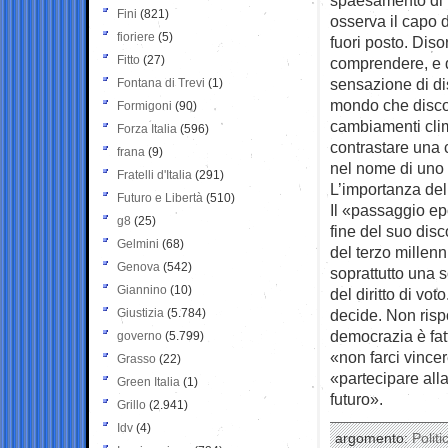
Fini
(821)
osserva il capo d
fioriere
(5)
fuori posto. Dis
Fitto
(27)
comprendere, e 
sensazione di di
Fontana di Trevi
(1)
mondo che discono
Formigoni
(90)
cambiamenti clima
Forza Italia
(596)
contrastare una 
frana
(9)
nel nome di uno 
Fratelli d'Italia
(291)
L’importanza del
Futuro e Libertà
(510)
Il «passaggio ep
g8
(25)
fine del suo disc
Gelmini
(68)
del terzo millenn
Genova
(542)
soprattutto una s
Giannino
(10)
del diritto di vot
Giustizia
(5.784)
decide. Non risp
democrazia è fatt
governo
(5.799)
«non farci vincer
Grasso
(22)
«partecipare alla
Green Italia
(1)
futuro».
Grillo
(2.941)
Idv
(4)
argomento:
Politi