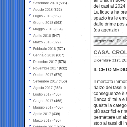
Settembre 2018
(586)
dei casi al 2024 
Agosto 2018
(362)
La fiducia ha pr
Luglio 2018
(562)
spazio tra le emo
Giugno 2018
(563)
dalle prime posi
Maggio 2018
(634)
(da agenzie)
Aprile 2018
(547)
argomento:
Politi
Marzo 2018
(599)
Febbraio 2018
(571)
CASA, CRO
Gennaio 2018
(607)
Dicembre 31st, 20
Dicembre 2017
(578)
Novembre 2017
(632)
IL CETO MEDIO
Ottobre 2017
(579)
Il mercato immobi
Settembre 2017
(456)
rialzo dei tassi
Agosto 2017
(368)
conseguenze è sta
Luglio 2017
(450)
Banca d’Italia e
Giugno 2017
(468)
questa la catego
Maggio 2017
(460)
più sacrifici e r
Aprile 2017
(439)
permettere un’abi
Marzo 2017
(480)
stop ai tassi di 
Febbraio 2017
(420)