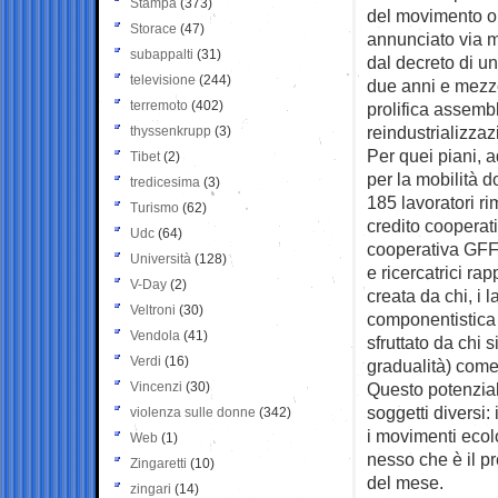
Stampa
(373)
del movimento op
Storace
(47)
annunciato via m
subappalti
(31)
dal decreto di u
televisione
(244)
due anni e mezzo
terremoto
(402)
prolifica assembl
reindustrializzaz
thyssenkrupp
(3)
Per quei piani, a
Tibet
(2)
per la mobilità d
tredicesima
(3)
185 lavoratori ri
Turismo
(62)
credito cooperat
Udc
(64)
cooperativa GFF 
Università
(128)
e ricercatrici r
V-Day
(2)
creata da chi, i l
Veltroni
(30)
componentistica 
Vendola
(41)
sfruttato da chi
Verdi
(16)
gradualità) come 
Vincenzi
(30)
Questo potenzial
soggetti diversi:
violenza sulle donne
(342)
i movimenti ecol
Web
(1)
nesso che è il p
Zingaretti
(10)
del mese.
zingari
(14)