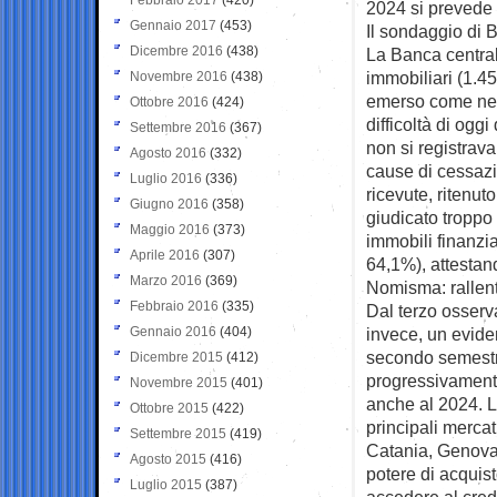
2024 si prevede 
Gennaio 2017
(453)
Il sondaggio di B
Dicembre 2016
(438)
La Banca central
immobiliari (1.451
Novembre 2016
(438)
emerso come nel t
Ottobre 2016
(424)
difficoltà di ogg
Settembre 2016
(367)
non si registrav
Agosto 2016
(332)
cause di cessazio
Luglio 2016
(336)
ricevute, ritenut
Giugno 2016
(358)
giudicato troppo 
Maggio 2016
(373)
immobili finanzi
Aprile 2016
(307)
64,1%), attestand
Marzo 2016
(369)
Nomisma: rallen
Febbraio 2016
(335)
Dal terzo osser
Gennaio 2016
(404)
invece, un evide
secondo semestre
Dicembre 2015
(412)
progressivamente
Novembre 2015
(401)
anche al 2024. L’
Ottobre 2015
(422)
principali mercat
Settembre 2015
(419)
Catania, Genova,
Agosto 2015
(416)
potere di acquist
Luglio 2015
(387)
accedere al cred