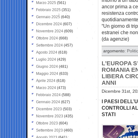
Marzo 2025
(561)
ancor prima a ce
Febbraio 2025
(351)
resistenza contro
Gennaio 2025
(640)
quotidianamente 
Dicembre 2024
(607)
“Un giorno di trip
Novembre 2024
(609)
estranei che non
Ottobre 2024
(668)
(da agenzie)
Settembre 2024
(457)
argomento:
Politi
Agosto 2024
(618)
Luglio 2024
(429)
L’EUROPA S
Giugno 2024
(481)
ROMANIA E
Maggio 2024
(633)
LIBERA CIR
Aprile 2024
(618)
ANNI
Marzo 2024
(473)
Dicembre 31st, 20
Febbraio 2024
(588)
I PAESI DELL’
Gennaio 2024
(627)
CONTROLLI AL
Dicembre 2023
(503)
STATI
Novembre 2023
(435)
Ottobre 2023
(604)
Settembre 2023
(460)
Agosto 2023
(641)