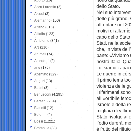
Aborto
(20)
dello Stato.
Acca Larentia
(2)
Nel suo interven
Alcool
(3)
delle più grandi 
Alemanno
(150)
affrontare nel 2
Alfano
(315)
motivi di allarm
Alitalia
(123)
capo dello Stato 
Ambiente
(341)
Stati, nella soci
AN
(210)
che, in vista dell
Animali
(74)
parte: «Viviamo 
Arancioni
(2)
nostra Italia. Qu
cui siamo capaci.
arte
(175)
Le guerre in cor
Attentato
(329)
Il primo tema toc
Auguri
(13)
violenza delle g
Batini
(3)
I riferimenti so
Berlusconi
(4.295)
all’«orribile fer
Bersani
(234)
Israele e della 
Biasotti
(12)
migliaia di vittim
Boldrini
(4)
Stato rivolge ai 
Bossi
(1.221)
l’odio durerà, mo
Brambilla
(38)
è frutto del rifi