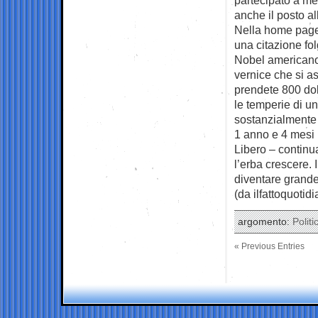
anche il posto a
Nella home page 
una citazione fo
Nobel americano:
vernice che si a
prendete 800 dol
le temperie di un
sostanzialmente
1 anno e 4 mesi p
Libero – continu
l’erba crescere. 
diventare grande 
(da ilfattoquotidi
argomento:
Politi
« Previous Entries