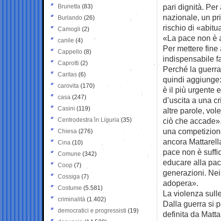
pari dignità. Per
Brunetta
(83)
nazionale, un pr
Burlando
(26)
rischio di «abitu
Camogli
(2)
«La pace non è 
canile
(4)
Per mettere fine 
Cappello
(8)
indispensabile fa
Caprotti
(2)
Perché la guerra
Caritas
(6)
quindi aggiunge:
carovita
(170)
è il più urgente 
casa
(247)
d’uscita a una cr
Casini
(119)
altre parole, vol
Centrodestra in Liguria
(35)
ciò che accade». 
una competizione 
Chiesa
(276)
ancora Mattarell
Cina
(10)
pace non è suffici
Comune
(342)
educare alla pac
Coop
(7)
generazioni. Nei 
Cossiga
(7)
adopera».
Costume
(5.581)
La violenza sull
criminalità
(1.402)
Dalla guerra si p
democratici e progressisti
(19)
definita da Matta