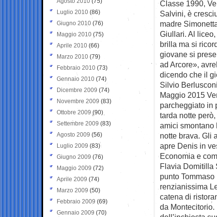
Agosto 2010
(75)
Classe 1990, Verd
Luglio 2010
(86)
Salvini, è cresci
madre Simonetta 
Giugno 2010
(76)
Giullari. Al liceo
Maggio 2010
(75)
brilla ma si rico
Aprile 2010
(66)
giovane si presen
Marzo 2010
(79)
ad Arcore», avre
Febbraio 2010
(73)
dicendo che il g
Gennaio 2010
(74)
Silvio Berlusconi
Dicembre 2009
(74)
Maggio 2015 Verdi
Novembre 2009
(83)
parcheggiato in 
Ottobre 2009
(90)
tarda notte però, 
Settembre 2009
(83)
amici smontano la
Agosto 2009
(56)
notte brava. Gli 
apre Denis in ves
Luglio 2009
(83)
Economia e comm
Giugno 2009
(76)
Flavia Domitilla
Maggio 2009
(72)
punto Tommaso p
Aprile 2009
(74)
renzianissima Le
Marzo 2009
(50)
catena di ristora
Febbraio 2009
(69)
da Montecitorio. 
Gennaio 2009
(70)
dell’inchiesta su