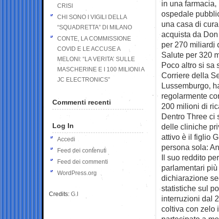
in una farmacia, 
CRISI
ospedale pubblico
CHI SONO I VIGILI DELLA
una casa di cura 
“SQUADRETTA” DI MILANO
acquista da Don 
CONTE, LA COMMISSIONE
per 270 miliardi 
COVID E LE ACCUSE A
Salute per 320 mi
MELONI: “LA VERITA’ SULLE
Poco altro si sa 
MASCHERINE E I 100 MILIONI A
Corriere della Se
JC ELECTRONICS”
Lussemburgo, ha 
regolarmente con
Commenti recenti
200 milioni di ri
Dentro Three ci 
Log In
delle cliniche pr
attivo è il figli
Accedi
persona sola: An
Feed dei contenuti
Il suo reddito pe
Feed dei commenti
parlamentari più
WordPress.org
dichiarazione se
statistiche sul 
Credits:
G.I
interruzioni dal 
coltiva con zelo 
partecipato a me