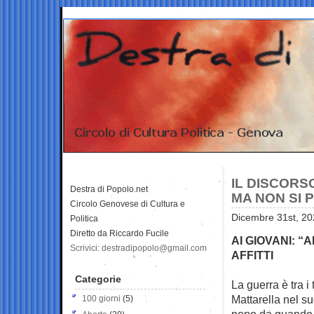
IL DISCORS
Destra di Popolo.net
MA NON SI 
Circolo Genovese di Cultura e
Dicembre 31st, 20
Politica
Diretto da Riccardo Fucile
AI GIOVANI: 
Scrivici: destradipopolo@gmail.com
AFFITTI
Categorie
La guerra è tra i
Mattarella nel su
100 giorni
(5)
nono da quando è