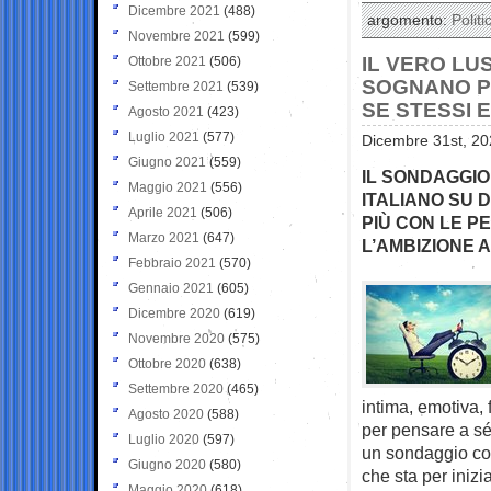
Dicembre 2021
(488)
argomento:
Politi
Novembre 2021
(599)
IL VERO LU
Ottobre 2021
(506)
SOGNANO PI
Settembre 2021
(539)
SE STESSI E
Agosto 2021
(423)
Luglio 2021
(577)
Dicembre 31st, 20
Giugno 2021
(559)
IL SONDAGGIO 
Maggio 2021
(556)
ITALIANO SU 
Aprile 2021
(506)
PIÙ CON LE P
Marzo 2021
(647)
L’AMBIZIONE A
Febbraio 2021
(570)
Gennaio 2021
(605)
Dicembre 2020
(619)
Novembre 2020
(575)
Ottobre 2020
(638)
Settembre 2020
(465)
intima, emotiva, f
Agosto 2020
(588)
per pensare a sé
Luglio 2020
(597)
un sondaggio con
Giugno 2020
(580)
che sta per inizi
Maggio 2020
(618)