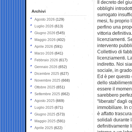
Il decreto del gi
obblighi introdo
Archivi
surrogato insuffi
Agosto 2026
(129)
mesi, fu propri
Luglio 2026
(613)
perfino una propo
vittoria definiti
Giugno 2026
(545)
licenziamenti. Se
Maggio 2026
(402)
intervento pubbli
Aprile 2026
(591)
Collettivo di fa
Marzo 2026
(641)
licenziamenti. L
Febbraio 2026
(617)
indiretto. Noi si
Gennaio 2026
(652)
sociale, in grado
Dicembre 2025
(627)
Ed è per questo c
Novembre 2025
(668)
dello stabiliment
Ottobre 2025
(651)
essere il moment
Settembre 2025
(662)
sarebbero perfezi
“liberato” dagli 
Agosto 2025
(669)
immobiliare. In c
Luglio 2025
(671)
è affatto trascur
Giugno 2025
(573)
solidali durante
Maggio 2025
(591)
definitivamente 
Aprile 2025
(622)
intorno a un lab