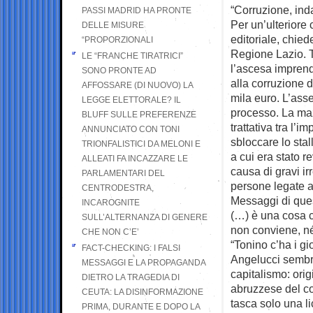
“Corruzione, inda
PASSI MADRID HA PRONTE
Per un’ulteriore
DELLE MISURE
editoriale, chie
“PROPORZIONALI
Regione Lazio. T
LE “FRANCHE TIRATRICI”
l’ascesa imprendi
SONO PRONTE AD
alla corruzione 
AFFOSSARE (DI NUOVO) LA
mila euro. L’ass
LEGGE ELETTORALE? IL
processo. La maz
BLUFF SULLE PREFERENZE
trattativa tra l’
ANNUNCIATO CON TONI
sbloccare lo stall
TRIONFALISTICI DA MELONI E
a cui era stato r
ALLEATI FA INCAZZARE LE
causa di gravi i
PARLAMENTARI DEL
persone legate a
CENTRODESTRA,
Messaggi di ques
INCAROGNITE
(…) è una cosa c
SULL’ALTERNANZA DI GENERE
non conviene, né 
CHE NON C’E’
“Tonino c’ha i gi
FACT-CHECKING: I FALSI
Angelucci sembra
MESSAGGI E LA PROPAGANDA
capitalismo: ori
DIETRO LA TRAGEDIA DI
abruzzese del co
CEUTA: LA DISINFORMAZIONE
tasca solo una l
PRIMA, DURANTE E DOPO LA