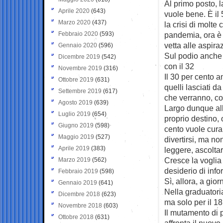
Al primo posto, l
Aprile 2020
(643)
vuole bene. È il
Marzo 2020
(437)
la crisi di molte
Febbraio 2020
(593)
pandemia, ora è 
vetta alle aspiraz
Gennaio 2020
(596)
Sul podio anche v
Dicembre 2019
(542)
con il 32
Novembre 2019
(316)
Il 30 per cento a
Ottobre 2019
(631)
quelli lasciati d
Settembre 2019
(617)
che verranno, con
Agosto 2019
(639)
Largo dunque alla
Luglio 2019
(654)
proprio destino, 
Giugno 2019
(598)
cento vuole cura
Maggio 2019
(527)
divertirsi, ma no
Aprile 2019
(383)
leggere, ascoltar
Cresce la voglia 
Marzo 2019
(562)
desiderio di info
Febbraio 2019
(598)
Sì, allora, a giorn
Gennaio 2019
(641)
Nella graduatori
Dicembre 2018
(623)
ma solo per il 18
Novembre 2018
(603)
Il mutamento di p
Ottobre 2018
(631)
affronta il nuovo