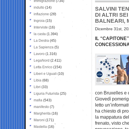
Immigrazione
(734)
indulto
(14)
SALVINI TE
DI ALTRI SE
inflazione
(26)
BALNEARI, 
Ingroia
(15)
Interviste
(16)
Dicembre 31st, 20
la casta
(1.394)
IL “CAPITON
La Destra
(45)
CONCESSIONA
La Sapienza
(5)
Lavoro
(1.316)
LegaNord
(2.411)
Letta Enrico
(154)
Liberi e Uguali
(10)
Libia
(68)
Libri
(33)
con Bruxelles e c
Liguria Futurista
(25)
Giovedì pomeriggi
mafia
(543)
letto un’informati
manifesto
(7)
ha chiesto di pror
Margherita
(16)
la mappatura dell
Maroni
(171)
frenato, visto c
Mastella
(16)
provocazione, tan