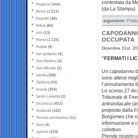
contestata da Me
Regione
(344)
(da La Stampa)
Renzi
(1.521)
Repetto
(46)
argomento:
Politi
Rifiuti
(84)
CAPODANNO 
rom
(13)
OCCUPATA
Roma
(1.125)
Rutelli
(9)
Dicembre 31st, 20
san gottardo
(4)
“FERMATI I L
San Martino
(3)
San Miniato
(2)
Un capodanno di 
sanità
(306)
sono attese migli
Sarkozy
(43)
l’annullamento de
scuola
(354)
Lo scorso 27 dic
Sestri Levante
(2)
Tribunale di Fire
antisindacale (ar
Sicurezza
(452)
proposto dalla F
sindacati
(162)
Borgomeo che oggi
Sinistra arcobaleno
(11)
informazione e c
Soru
(4)
collettivo
sprechi
(319)
Prende respiro u