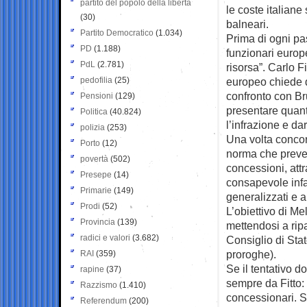
partito del popolo della libertà
le coste italiane
(30)
balneari.
Partito Democratico
(1.034)
Prima di ogni pa
PD
(1.188)
funzionari europe
PdL
(2.781)
risorsa”. Carlo F
pedofilia
(25)
europeo chiede 
confronto con Brux
Pensioni
(129)
presentare quant
Politica
(40.824)
l’infrazione e da
polizia
(253)
Una volta concor
Porto
(12)
norma che preveda
povertà
(502)
concessioni, att
Presepe
(14)
consapevole infa
Primarie
(149)
generalizzati e 
Prodi
(52)
L’obiettivo di M
Provincia
(139)
mettendosi a ripa
radici e valori
(3.682)
Consiglio di Sta
proroghe).
RAI
(359)
Se il tentativo do
rapine
(37)
sempre da Fitto: f
Razzismo
(1.410)
concessionari. S
Referendum
(200)