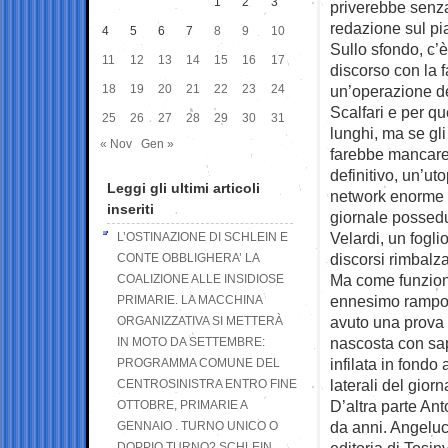
1
2
3
priverebbe senza 
redazione sul pi
4
5
6
7
8
9
10
Sullo sfondo, c’
11
12
13
14
15
16
17
discorso con la 
18
19
20
21
22
23
24
un’operazione de
Scalfari e per q
25
26
27
28
29
30
31
lunghi, ma se gli
« Nov
Gen »
farebbe mancare i
definitivo, un’ut
Leggi gli ultimi articoli
network enorme e 
inseriti
giornale possedu
Velardi, un fogl
L’OSTINAZIONE DI SCHLEIN E
discorsi rimbalzat
CONTE OBBLIGHERA’ LA
Ma come funziona 
COALIZIONE ALLE INSIDIOSE
ennesimo rampoll
PRIMARIE. LA MACCHINA
avuto una prova 
ORGANIZZATIVA SI METTERÀ
nascosta con sapi
IN MOTO DA SETTEMBRE:
infilata in fondo 
PROGRAMMA COMUNE DEL
laterali del giorn
CENTROSINISTRA ENTRO FINE
D’altra parte Ant
OTTOBRE, PRIMARIE A
da anni. Angelucc
GENNAIO . TURNO UNICO O
editoria di Tosin
DOPPIO TURNO? SCHLEIN