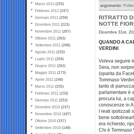
Marzo 2012
(255)
argomento:
Politi
Febbraio 2012
(247)
RITRATTO D
Gennaio 2012
(259)
NOTTE FIOR
Dicembre 2011
(223)
Novembre 2011
(267)
Dicembre 31st, 20
Ottobre 2011
(283)
QUANDO A CAR
Settembre 2011
(268)
VERDINI
Agosto 2011
(155)
Luglio 2011
(204)
Voleva seguire le
Giugno 2011
(262)
Sera, non sorpre
Maggio 2011
(273)
(sparita da Face
Tommaso Verdini 
Aprile 2011
(248)
tanto di parrucca 
Marzo 2011
(255)
parlamentare è ag
Febbraio 2011
(233)
procura lui, a ca
Gennaio 2011
(253)
conoscenze in Ana
Dicembre 2010
(237)
I reati ipotizzati
Novembre 2010
(187)
bene sottolinear
Ottobre 2010
(157)
era richiesto, rip
Settembre 2010
(148)
Chi è Tommaso V