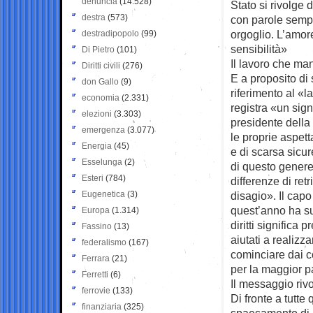
denuncia
(14.528)
Stato si rivolge 
destra
(573)
con parole sempl
orgoglio. L’amore
destradipopolo
(99)
sensibilità»
Di Pietro
(101)
Il lavoro che manc
Diritti civili
(276)
E a proposito di s
don Gallo
(9)
riferimento al «
economia
(2.331)
registra «un sign
elezioni
(3.303)
presidente della
emergenza
(3.077)
le proprie aspett
Energia
(45)
e di scarsa sicu
Esselunga
(2)
di questo genere,
Esteri
(784)
differenze di ret
Eugenetica
(3)
disagio». Il capo
quest’anno ha sus
Europa
(1.314)
diritti significa
Fassino
(13)
aiutati a realizzar
federalismo
(167)
cominciare dai co
Ferrara
(21)
per la maggior pa
Ferretti
(6)
Il messaggio rivo
ferrovie
(133)
Di fronte a tutte
finanziaria
(325)
spaesamento di m