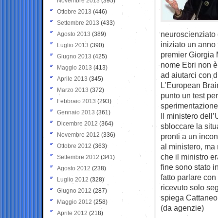
Novembre 2013
(395)
Ottobre 2013
(446)
Settembre 2013
(433)
neuroscienziato 
Agosto 2013
(389)
iniziato un anno 
Luglio 2013
(390)
premier Giorgia M
Giugno 2013
(425)
nome Ebri non è
Maggio 2013
(413)
ad aiutarci con 
Aprile 2013
(345)
L’European Brain
Marzo 2013
(372)
punto un test pe
Febbraio 2013
(293)
sperimentazione 
Gennaio 2013
(361)
Il ministero dell
Dicembre 2012
(364)
sbloccare la sit
Novembre 2012
(336)
pronti a un incon
al ministero, ma
Ottobre 2012
(363)
che il ministro e
Settembre 2012
(341)
fine sono stato 
Agosto 2012
(238)
fatto parlare co
Luglio 2012
(328)
ricevuto solo seg
Giugno 2012
(287)
spiega Cattaneo 
Maggio 2012
(258)
(da agenzie)
Aprile 2012
(218)