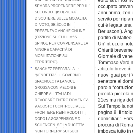
occupato brevemen
SEMBRA PROPENDERE PER IL
anni prima, con 
SECONDO .BISOGNERA’
servito per ripia
DISCUTERE SULLE MODALITA’
cui è legata una 
DI VOTO, SE SOLO IN
Berlusconi). Ang
PRESENZA O ANCHE ONLINE
partito di Matteo 
(OPZIONE SU CUI IL M5S
Un’intreccio not
SPINGE PER COMPENSARE LA
Chiariti brevemen
MINORE CAPACITÀ DI
Giornale di venerd
MOBILITAZIONE SUL
Tommaso Verdini 
TERRITORIO)
articolo breve in
SANCHEZ PREPARA LA
nuovi guai per i V
“VENDETTA” . IL GOVERNO
senatore ai domi
SPAGNOLO FA LA VOCE
parola “corruzion
GROSSA CON MELONI E
piccola piccola n
CHIEDE ALL’ITALIA DI
21esima riga dell
REVOCARE ENTRO DOMENICA
Sul Tempo la noti
9 AGOSTO I CONTROLLI ALLE
pagina 8. Il tit
FRONTIERE REINTRODOTTI
domiciliari”. For
DOPO LA SOSPENSIONE DI
procura di Roma i
SCHENGEN. SE LA DUCETTA
imbosca tutto in
NON TORNERA’ SUI SUOI