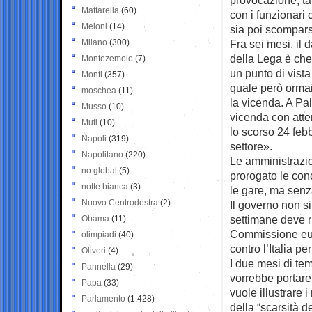
Mattarella
(60)
con i funzionari 
Meloni
(14)
sia poi scomparso
Milano
(300)
Fra sei mesi, il 
della Lega è che
Montezemolo
(7)
un punto di vist
Monti
(357)
quale però ormai
moschea
(11)
la vicenda. A Pa
Musso
(10)
vicenda con atte
Muti
(10)
lo scorso 24 febb
Napoli
(319)
settore».
Napolitano
(220)
Le amministrazi
no global
(5)
prorogato le con
notte bianca
(3)
le gare, ma senza
Nuovo Centrodestra
(2)
Il governo non s
settimane deve r
Obama
(11)
Commissione eur
olimpiadi
(40)
contro l’Italia p
Oliveri
(4)
I due mesi di te
Pannella
(29)
vorrebbe portare 
Papa
(33)
vuole illustrare 
Parlamento
(1.428)
della “scarsità d