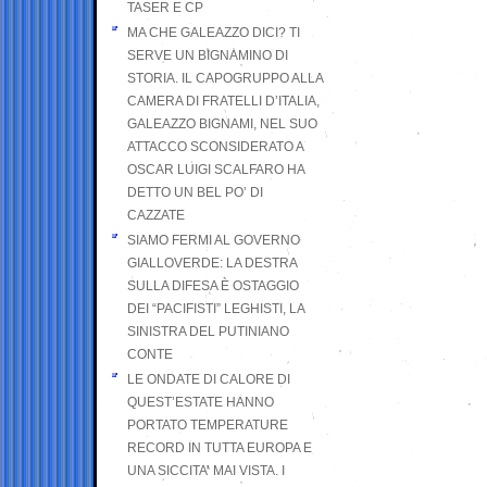
TASER E CP
MA CHE GALEAZZO DICI? TI
SERVE UN BIGNAMINO DI
STORIA. IL CAPOGRUPPO ALLA
CAMERA DI FRATELLI D’ITALIA,
GALEAZZO BIGNAMI, NEL SUO
ATTACCO SCONSIDERATO A
OSCAR LUIGI SCALFARO HA
DETTO UN BEL PO’ DI
CAZZATE
SIAMO FERMI AL GOVERNO
GIALLOVERDE: LA DESTRA
SULLA DIFESA È OSTAGGIO
DEI “PACIFISTI” LEGHISTI, LA
SINISTRA DEL PUTINIANO
CONTE
LE ONDATE DI CALORE DI
QUEST’ESTATE HANNO
PORTATO TEMPERATURE
RECORD IN TUTTA EUROPA E
UNA SICCITA’ MAI VISTA. I