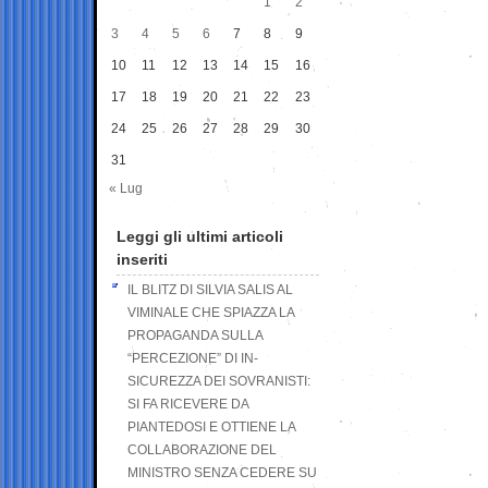
1
2
3
4
5
6
7
8
9
10
11
12
13
14
15
16
17
18
19
20
21
22
23
24
25
26
27
28
29
30
31
« Lug
Leggi gli ultimi articoli
inseriti
IL BLITZ DI SILVIA SALIS AL
VIMINALE CHE SPIAZZA LA
PROPAGANDA SULLA
“PERCEZIONE” DI IN-
SICUREZZA DEI SOVRANISTI:
SI FA RICEVERE DA
PIANTEDOSI E OTTIENE LA
COLLABORAZIONE DEL
MINISTRO SENZA CEDERE SU