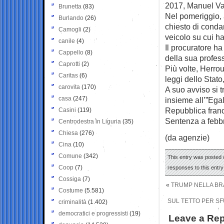
2017, Manuel Val
Brunetta
(83)
Nel pomeriggio, 
Burlando
(26)
chiesto di conda
Camogli
(2)
veicolo su cui ha
canile
(4)
Il procuratore ha
Cappello
(8)
della sua profes
Caprotti
(2)
Più volte, Herrou
Caritas
(6)
leggi dello Stato
carovita
(170)
A suo avviso si tr
casa
(247)
insieme all’”Egali
Repubblica france
Casini
(119)
Sentenza a febbr
Centrodestra in Liguria
(35)
Chiesa
(276)
(da agenzie)
Cina
(10)
Comune
(342)
This entry was posted o
Coop
(7)
responses to this entr
Cossiga
(7)
«
TRUMP NELLA BRA
Costume
(5.581)
SUL TETTO PER SF
criminalità
(1.402)
democratici e progressisti
(19)
Leave a Rep