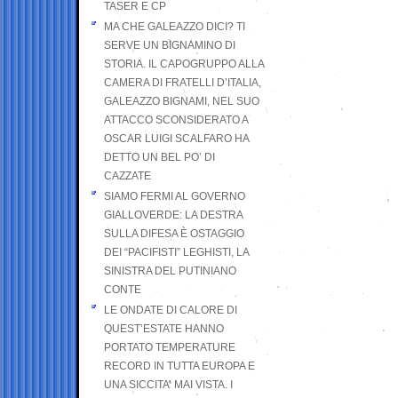
TASER E CP
MA CHE GALEAZZO DICI? TI
SERVE UN BIGNAMINO DI
STORIA. IL CAPOGRUPPO ALLA
CAMERA DI FRATELLI D’ITALIA,
GALEAZZO BIGNAMI, NEL SUO
ATTACCO SCONSIDERATO A
OSCAR LUIGI SCALFARO HA
DETTO UN BEL PO’ DI
CAZZATE
SIAMO FERMI AL GOVERNO
GIALLOVERDE: LA DESTRA
SULLA DIFESA È OSTAGGIO
DEI “PACIFISTI” LEGHISTI, LA
SINISTRA DEL PUTINIANO
CONTE
LE ONDATE DI CALORE DI
QUEST’ESTATE HANNO
PORTATO TEMPERATURE
RECORD IN TUTTA EUROPA E
UNA SICCITA’ MAI VISTA. I