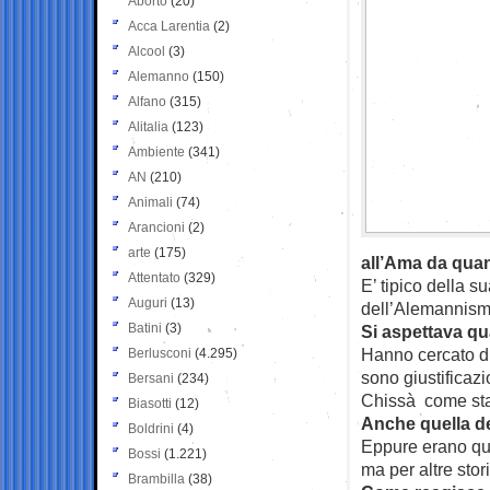
Aborto
(20)
Acca Larentia
(2)
Alcool
(3)
Alemanno
(150)
Alfano
(315)
Alitalia
(123)
Ambiente
(341)
AN
(210)
Animali
(74)
Arancioni
(2)
arte
(175)
all’Ama da quan
Attentato
(329)
E’ tipico della s
Auguri
(13)
dell’Alemannismo
Batini
(3)
Si aspettava qu
Hanno cercato di 
Berlusconi
(4.295)
sono giustificaz
Bersani
(234)
Chissà come sta
Biasotti
(12)
Anche quella des
Boldrini
(4)
Eppure erano que
Bossi
(1.221)
ma per altre stori
Brambilla
(38)