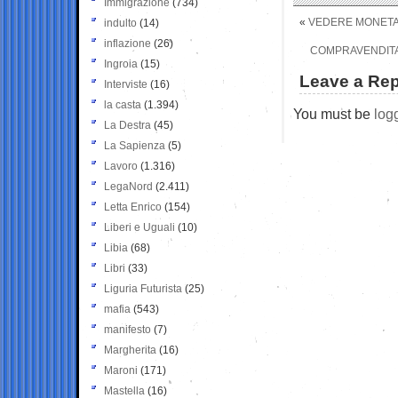
Immigrazione
(734)
«
VEDERE MONETA,
indulto
(14)
inflazione
(26)
COMPRAVENDITA V
Ingroia
(15)
Leave a Rep
Interviste
(16)
la casta
(1.394)
You must be
log
La Destra
(45)
La Sapienza
(5)
Lavoro
(1.316)
LegaNord
(2.411)
Letta Enrico
(154)
Liberi e Uguali
(10)
Libia
(68)
Libri
(33)
Liguria Futurista
(25)
mafia
(543)
manifesto
(7)
Margherita
(16)
Maroni
(171)
Mastella
(16)