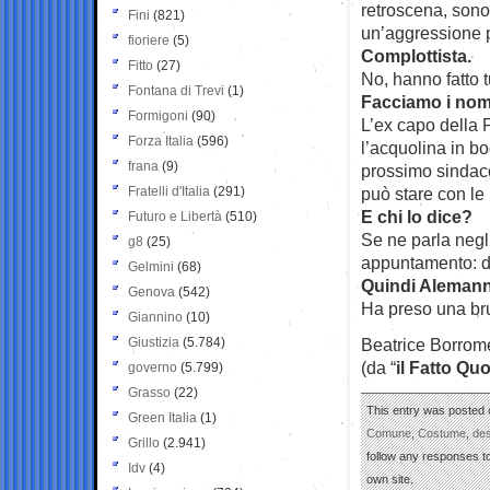
retroscena, sono
Fini
(821)
un’aggressione pi
fioriere
(5)
Complottista.
Fitto
(27)
No, hanno fatto t
Fontana di Trevi
(1)
Facciamo i nom
Formigoni
(90)
L’ex capo della 
Forza Italia
(596)
l’acquolina in 
frana
(9)
prossimo sindaco
Fratelli d'Italia
(291)
può stare con le
E chi lo dice?
Futuro e Libertà
(510)
Se ne parla negli
g8
(25)
appuntamento: do
Gelmini
(68)
Quindi Alemann
Genova
(542)
Ha preso una bru
Giannino
(10)
Giustizia
(5.784)
Beatrice Borrom
(da “
il Fatto Qu
governo
(5.799)
Grasso
(22)
This entry was posted 
Green Italia
(1)
Comune
,
Costume
,
des
Grillo
(2.941)
follow any responses to
Idv
(4)
own site.