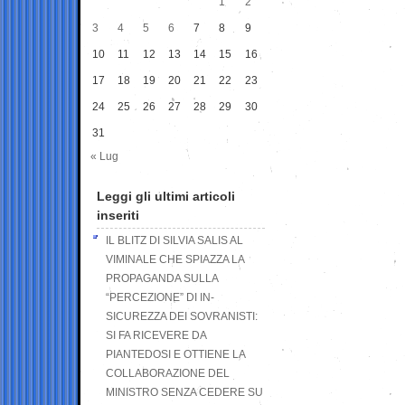
1
2
3
4
5
6
7
8
9
10
11
12
13
14
15
16
17
18
19
20
21
22
23
24
25
26
27
28
29
30
31
« Lug
Leggi gli ultimi articoli
inseriti
IL BLITZ DI SILVIA SALIS AL
VIMINALE CHE SPIAZZA LA
PROPAGANDA SULLA
“PERCEZIONE” DI IN-
SICUREZZA DEI SOVRANISTI:
SI FA RICEVERE DA
PIANTEDOSI E OTTIENE LA
COLLABORAZIONE DEL
MINISTRO SENZA CEDERE SU