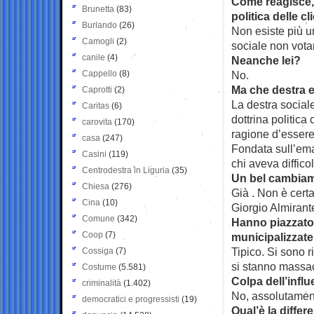
Come reagisce, 
Brunetta
(83)
politica delle cl
Burlando
(26)
Non esiste più un
Camogli
(2)
sociale non vota
canile
(4)
Neanche lei?
Cappello
(8)
No.
Ma che destra 
Caprotti
(2)
La destra social
Caritas
(6)
dottrina politic
carovita
(170)
ragione d’essere 
casa
(247)
Fondata sull’eman
Casini
(119)
chi aveva diffico
Centrodestra in Liguria
(35)
Un bel cambiame
Chiesa
(276)
Già . Non è cert
Cina
(10)
Giorgio Almirant
Comune
(342)
Hanno piazzato f
Coop
(7)
municipalizzate
Tipico. Si sono r
Cossiga
(7)
si stanno massa
Costume
(5.581)
Colpa dell’inf
criminalità
(1.402)
No, assolutament
democratici e progressisti
(19)
Qual’è la diffe