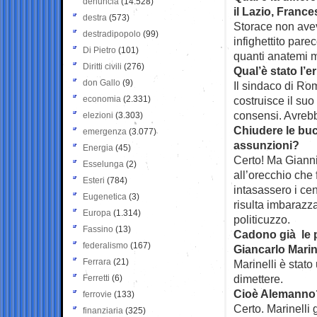
denuncia
(14.528)
il Lazio, Franc
destra
(573)
Storace non avev
destradipopolo
(99)
infighettito par
Di Pietro
(101)
quanti anatemi 
Diritti civili
(276)
Qual’è stato l’
don Gallo
(9)
Il sindaco di Ro
economia
(2.331)
costruisce il suo
consensi. Avrebbe
elezioni
(3.303)
Chiudere le buc
emergenza
(3.077)
assunzioni?
Energia
(45)
Certo! Ma Gianni 
Esselunga
(2)
all’orecchio che 
Esteri
(784)
intasassero i cen
Eugenetica
(3)
risulta imbarazza
Europa
(1.314)
politicuzzo.
Fassino
(13)
Cadono già le p
federalismo
(167)
Giancarlo Marine
Ferrara
(21)
Marinelli è stat
dimettere.
Ferretti
(6)
Cioè Alemanno
ferrovie
(133)
Certo. Marinelli 
finanziaria
(325)