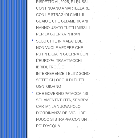
RISPETTO AL 2025, E I RUSSI
CONTINUANO A MARTELLARE
CON LE STRAGI DI CIVILI. IL
GUAIO È CHE GLI AMERICANI
HANNO USATO TUTTI I MISSILI
PER LA GUERRA IN IRAN
SOLO CHI È IN MALAFEDE
NON VUOLE VEDERE CHE
PUTIN È GIÀ IN GUERRA CON
L’EUROPA: TRA ATTACCHI
IBRIDI, TROLL E
INTERFERENZE, I BLITZ SONO
SOTTO GLI OCCHI DI TUTTI
OGNI GIORNO
CHE GOVERNO PATACCA. “SI
SFILAMENTA TUTTA, SEMBRA
CARTA”. LA NUOVA POLO
D’ORDINANZA DEI VIGILI DEL
FUOCO SI STRAPPA CON UN
PO’ D’ACQUA