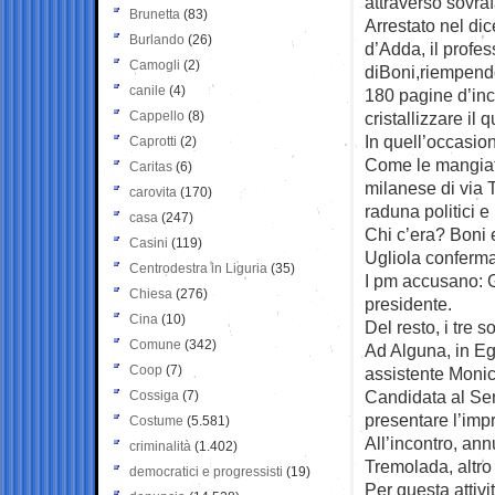
attraverso sovraf
Brunetta
(83)
Arrestato nel di
Burlando
(26)
d’Adda, il profes
Camogli
(2)
diBoni,riempendo 
canile
(4)
180 pagine d’inc
Cappello
(8)
cristallizzare il 
In quell’occasion
Caprotti
(2)
Come le mangiate 
Caritas
(6)
milanese di via T
carovita
(170)
raduna politici e 
casa
(247)
Chi c’era? Boni 
Casini
(119)
Ugliola conferma
Centrodestra in Liguria
(35)
I pm accusano: G
Chiesa
(276)
presidente.
Cina
(10)
Del resto, i tre
Comune
(342)
Ad Alguna, in Eg
Coop
(7)
assistente Monic
Candidata al Sen
Cossiga
(7)
presentare l’imp
Costume
(5.581)
All’incontro, an
criminalità
(1.402)
Tremolada, altro 
democratici e progressisti
(19)
Per questa attivi