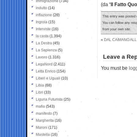
Immigrazione
(734)
(da “
Il Fatto Qu
indulto
(14)
inflazione
(26)
This entry was posted o
Ingroia
(15)
You can follow any res
Interviste
(16)
from your own site.
la casta
(1.394)
«
DAL CAIMANO ALL
La Destra
(45)
La Sapienza
(5)
Leave a Rep
Lavoro
(1.316)
LegaNord
(2.411)
You must be
log
Letta Enrico
(154)
Liberi e Uguali
(10)
Libia
(68)
Libri
(33)
Liguria Futurista
(25)
mafia
(543)
manifesto
(7)
Margherita
(16)
Maroni
(171)
Mastella
(16)