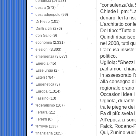
denuncia
(14.528)
“consulenza”da 5
destra
(573)
Chiede il pm: “
destradipopolo
(99)
denaro, lei la ri
Di Pietro
(101)
L’architetto con
Diritti civili
(276)
Del tipo: “Tutto o
don Gallo
(9)
Quindi ribadisce
economia
(2.331)
nel 2008, tutti 
L’accusa insiste:
elezioni
(3.303)
politico.
emergenza
(3.077)
Ugliola: “Ghezzi 
Energia
(45)
parliamoci chiar
Esselunga
(2)
In assessorato l’a
Esteri
(784)
alla consegna di
Eugenetica
(3)
regionale erano 
Europa
(1.314)
Occasioni ideali
Fassino
(13)
Ugliola, durante 
federalismo
(167)
tra le pieghe de
Ferrara
(21)
Fa di più: svela 
All’epoca ci sono
Ferretti
(6)
Falck, Rodano-Pi
ferrovie
(133)
Qui, Zunino vuol
finanziaria
(325)