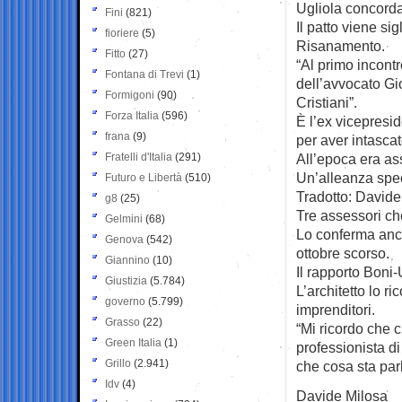
Ugliola concorda
Fini
(821)
Il patto viene si
fioriere
(5)
Risanamento.
Fitto
(27)
“Al primo incont
Fontana di Trevi
(1)
dell’avvocato Gi
Formigoni
(90)
Cristiani”.
Forza Italia
(596)
È l’ex vicepresi
frana
(9)
per aver intascat
Fratelli d'Italia
(291)
All’epoca era a
Un’alleanza speci
Futuro e Libertà
(510)
Tradotto: Davide
g8
(25)
Tre assessori che
Gelmini
(68)
Lo conferma anche
Genova
(542)
ottobre scorso.
Giannino
(10)
Il rapporto Boni-
Giustizia
(5.784)
L’architetto lo r
governo
(5.799)
imprenditori.
Grasso
(22)
“Mi ricordo che 
Green Italia
(1)
professionista di
Grillo
(2.941)
che cosa sta par
Idv
(4)
Davide Milosa