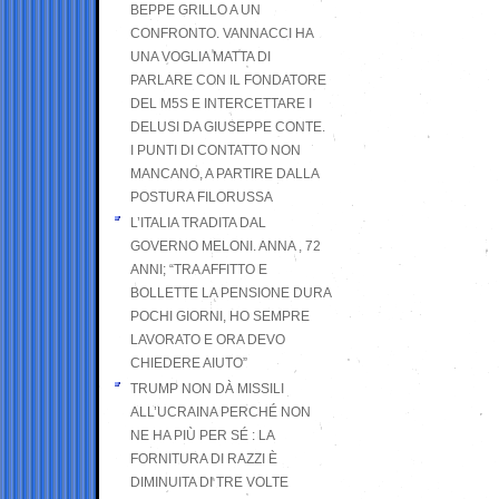
BEPPE GRILLO A UN
CONFRONTO. VANNACCI HA
UNA VOGLIA MATTA DI
PARLARE CON IL FONDATORE
DEL M5S E INTERCETTARE I
DELUSI DA GIUSEPPE CONTE.
I PUNTI DI CONTATTO NON
MANCANO, A PARTIRE DALLA
POSTURA FILORUSSA
L’ITALIA TRADITA DAL
GOVERNO MELONI. ANNA , 72
ANNI; “TRA AFFITTO E
BOLLETTE LA PENSIONE DURA
POCHI GIORNI, HO SEMPRE
LAVORATO E ORA DEVO
CHIEDERE AIUTO”
TRUMP NON DÀ MISSILI
ALL’UCRAINA PERCHÉ NON
NE HA PIÙ PER SÉ : LA
FORNITURA DI RAZZI È
DIMINUITA DI TRE VOLTE