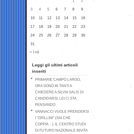
1
2
3
4
5
6
7
8
9
10
11
12
13
14
15
16
17
18
19
20
21
22
23
24
25
26
27
28
29
30
31
« Lug
Leggi gli ultimi articoli
inseriti
PRIMARIE CAMPO LARGO,
ORA SONO IN TANTI A
CHIEDERE A SILVIA SALIS DI
CANDIDARSI: LEI CI STA
PENSANDO
VANNACCI VUOLE PRENDERSI
I “GRILLINI” (SAI CHE
COPPIA…). IL CENTRO STUDI
DI FUTURO NAZIONALE INVITA