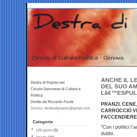
ANCHE IL L
Destra di Popolo.net
DEL SUO AM
Circolo Genovese di Cultura e
Lâ€™ESPUL
Politica
Diretto da Riccardo Fucile
PRANZI, CENE
Scrivici: destradipopolo@gmail.com
CARROCCIO VE
FACCENDIERE
Categorie
“Con i politici l
100 giorni
(5)
dubbi.