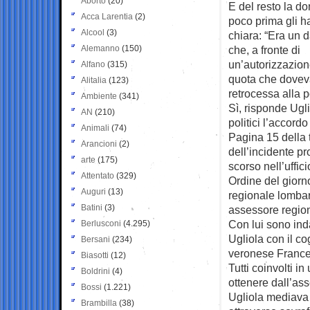
Aborto
(20)
E del resto la 
Acca Larentia
(2)
poco prima gli h
Alcool
(3)
chiara: “Era un 
Alemanno
(150)
che, a fronte di
un’autorizzazion
Alfano
(315)
quota che dovev
Alitalia
(123)
retrocessa alla po
Ambiente
(341)
Sì, risponde Ugli
AN
(210)
politici l’accordo
Animali
(74)
Pagina 15 della 
Arancioni
(2)
dell’incidente pr
arte
(175)
scorso nell’uffic
Attentato
(329)
Ordine del giorno
Auguri
(13)
regionale lombar
Batini
(3)
assessore regiona
Con lui sono ind
Berlusconi
(4.295)
Ugliola con il co
Bersani
(234)
veronese France
Biasotti
(12)
Tutti coinvolti i
Boldrini
(4)
ottenere dall’as
Bossi
(1.221)
Ugliola mediava e
Brambilla
(38)