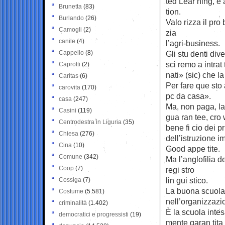
ted Lear ­ning, e a
Brunetta
(83)
tion.
Burlando
(26)
Valo ­rizza il pro
Camogli
(2)
zia
canile
(4)
l’agri-business.
Cappello
(8)
Gli stu ­denti dive
sci ­remo a intrat 
Caprotti
(2)
nati» (sic) che l
Caritas
(6)
Per fare que ­sto
carovita
(170)
pc da casa».
casa
(247)
Ma, non paga, la
Casini
(119)
gua ­ran ­tee, cro
Centrodestra in Liguria
(35)
bene ­fi ­cio dei p
Chiesa
(276)
dell’istruzione i
Cina
(10)
Good appe ­tite.
Comune
(342)
Ma l’anglofilia de
Coop
(7)
regi ­stro
lin ­gui ­stico.
Cossiga
(7)
La buona scuola 
Costume
(5.581)
nell’organizzazion
criminalità
(1.402)
È la scuola intesa
democratici e progressisti
(19)
mente garan ­tita a