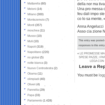
della nor ­ma ­tiva 
Mattarella
(60)
Una pro ­messa da 
Meloni
(14)
feu ­dali impo ­st
Milano
(300)
co ­lo ­sa ­mente,
Montezemolo
(7)
Monti
(357)
Anna Angelucci
moschea
(11)
Asso ­cia ­zione 
Musso
(10)
This entry was posted 
Muti
(10)
responses to this entr
Napoli
(319)
Napolitano
(220)
«
LE PROMESSE MA
SPESE PAZZE, I P
no global
(5)
LEGA CON 5
notte bianca
(3)
Leave a Rep
Nuovo Centrodestra
(2)
Obama
(11)
You must be
log
olimpiadi
(40)
Oliveri
(4)
Pannella
(29)
Papa
(33)
Parlamento
(1.428)