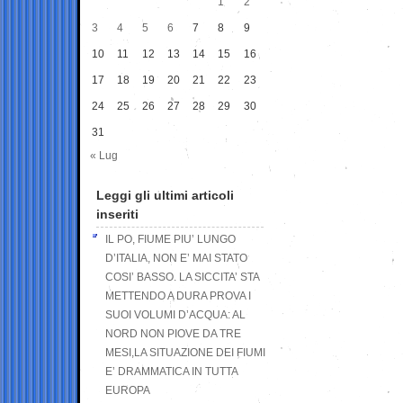
1
2
3
4
5
6
7
8
9
10
11
12
13
14
15
16
17
18
19
20
21
22
23
24
25
26
27
28
29
30
31
« Lug
Leggi gli ultimi articoli
inseriti
IL PO, FIUME PIU’ LUNGO
D’ITALIA, NON E’ MAI STATO
COSI’ BASSO. LA SICCITA’ STA
METTENDO A DURA PROVA I
SUOI VOLUMI D’ACQUA: AL
NORD NON PIOVE DA TRE
MESI,LA SITUAZIONE DEI FIUMI
E’ DRAMMATICA IN TUTTA
EUROPA