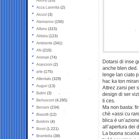
Aborto
(20)
Acca Larentia
(2)
Alcool
(3)
Alemanno
(150)
Alfano
(315)
Alitalia
(123)
Ambiente
(341)
AN
(210)
Animali
(74)
Dotarsi di inse ­g
Arancioni
(2)
anche blen ­ded. P
arte
(175)
lenge lan ­ciato p
Attentato
(329)
hac ­ka ­ton miran
Auguri
(13)
Attrez ­zarsi per 
Batini
(3)
design di ser ­viz
­ti ­ces.
Berlusconi
(4.295)
Ma non basta: fin
Bersani
(234)
chè «assi ­cu ­ra
Biasotti
(12)
blica è un’azione 
Boldrini
(4)
all’apertura dei d
Bossi
(1.221)
La buona scuola p
Brambilla
(38)