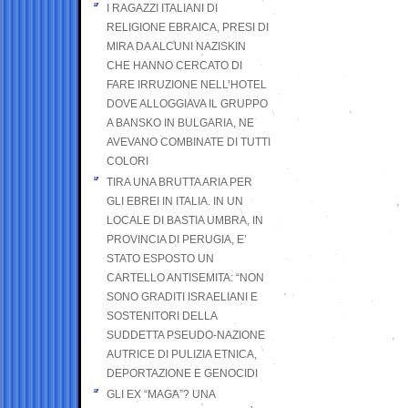
I RAGAZZI ITALIANI DI
RELIGIONE EBRAICA, PRESI DI
MIRA DA ALCUNI NAZISKIN
CHE HANNO CERCATO DI
FARE IRRUZIONE NELL’HOTEL
DOVE ALLOGGIAVA IL GRUPPO
A BANSKO IN BULGARIA, NE
AVEVANO COMBINATE DI TUTTI
COLORI
TIRA UNA BRUTTA ARIA PER
GLI EBREI IN ITALIA. IN UN
LOCALE DI BASTIA UMBRA, IN
PROVINCIA DI PERUGIA, E’
STATO ESPOSTO UN
CARTELLO ANTISEMITA: “NON
SONO GRADITI ISRAELIANI E
SOSTENITORI DELLA
SUDDETTA PSEUDO-NAZIONE
AUTRICE DI PULIZIA ETNICA,
DEPORTAZIONE E GENOCIDI
GLI EX “MAGA”? UNA