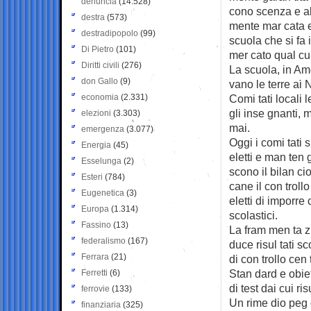
denuncia
(14.528)
cono ­scenza e al 
destra
(573)
mente mar ­cata e 
destradipopolo
(99)
scuola che si fa i
Di Pietro
(101)
mer ­cato qual ­c
Diritti civili
(276)
La scuola, in Ame
don Gallo
(9)
­vano le terre ai 
economia
(2.331)
Comi ­tati locali l
gli inse ­gnanti, m
elezioni
(3.303)
mai.
emergenza
(3.077)
Oggi i comi ­tati si
Energia
(45)
eletti e man ­ten ­
Esselunga
(2)
­scono il bilan ­ci
Esteri
(784)
cane il con ­troll
Eugenetica
(3)
eletti di imporre 
Europa
(1.314)
scolastici.
Fassino
(13)
La fram ­men ­ta ­
federalismo
(167)
duce risul ­tati s
Ferrara
(21)
di con ­trollo cen ­
Stan ­dard e obiet 
Ferretti
(6)
di test dai cui ri
ferrovie
(133)
Un rime ­dio peg 
finanziaria
(325)