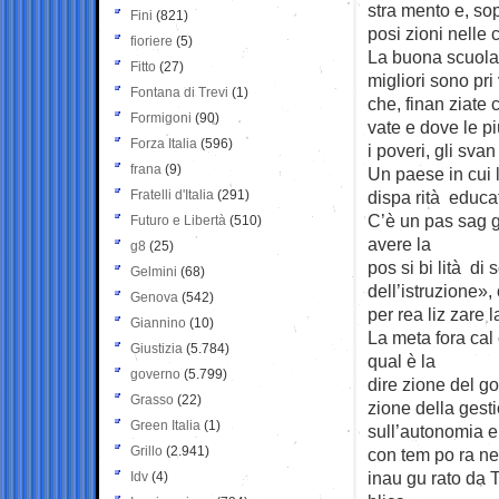
stra ­mento e, sopr
Fini
(821)
posi ­zioni nelle cla
fioriere
(5)
La buona scuola 
Fitto
(27)
migliori sono pri 
Fontana di Trevi
(1)
­che, finan ­ziate 
Formigoni
(90)
vate e dove le più 
Forza Italia
(596)
i poveri, gli svan ­t
frana
(9)
Un paese in cui la
Fratelli d'Italia
(291)
dispa ­rità educa
C’è un pas ­sag ­
Futuro e Libertà
(510)
avere la
g8
(25)
pos ­si ­bi ­lità di
Gelmini
(68)
dell’istruzione», 
Genova
(542)
per rea ­liz ­zare l
Giannino
(10)
La meta ­fora cal ­
Giustizia
(5.784)
qual è la
governo
(5.799)
dire ­zione del gov
Grasso
(22)
zione della gesti
Green Italia
(1)
sull’autonomia e
Grillo
(2.941)
con ­tem ­po ­ra ­n
inau ­gu ­rato da 
Idv
(4)