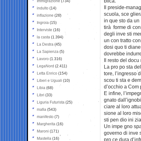
blica.
Immigrazione
(734)
Il preside-manage
indulto
(14)
scuola, sce ­glier
inflazione
(26)
in que ­sto da un 
Ingroia
(15)
tirà forme di con 
Interviste
(16)
degli inve ­sti ­m
la casta
(1.394)
un con ­tratto co
La Destra
(45)
dosi quo ­ti ­diane 
La Sapienza
(5)
dovrebbe indurre i 
Lavoro
(1.316)
Il resto del docu
LegaNord
(2.411)
La pro ­po ­sta del 
­tore, l’ingresso 
Letta Enrico
(154)
scou ­ti ­sta e demo
Liberi e Uguali
(10)
d’occhio a Com ­
Libia
(68)
E infine, l’impeg
Libri
(33)
gnato dall’ignobi
Liguria Futurista
(25)
­ciare al loro attu
mafia
(543)
sione al loro mise
manifesto
(7)
sti ­pen ­dio ini ­zi
Margherita
(16)
Un impe ­gno spac
Maroni
(171)
governo di inve ­st
Mastella
(16)
pro ­ce ­dura d’inf