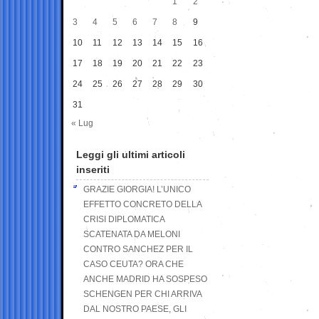
1
2
3
4
5
6
7
8
9
10
11
12
13
14
15
16
17
18
19
20
21
22
23
24
25
26
27
28
29
30
31
« Lug
Leggi gli ultimi articoli
inseriti
GRAZIE GIORGIA! L’UNICO
EFFETTO CONCRETO DELLA
CRISI DIPLOMATICA
SCATENATA DA MELONI
CONTRO SANCHEZ PER IL
CASO CEUTA? ORA CHE
ANCHE MADRID HA SOSPESO
SCHENGEN PER CHI ARRIVA
DAL NOSTRO PAESE, GLI