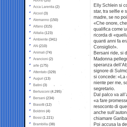
Aborto
(20)
Elly Schlein si 
Acca Larentia
(2)
star, tra selfie e
Alcool
(3)
madre, se no poi 
Alemanno
(150)
«Che onore, che 
Alfano
(315)
qualifica come u
Alitalia
(123)
ricorda di «quell
Ambiente
(341)
quanti anni fa er
AN
(210)
Consiglio!».
Bersani ride, si 
Animali
(74)
Madonna pellegrin
Arancioni
(2)
speranza dell’Ab
arte
(175)
signore di Sulmon
Attentato
(329)
si concede: «La 
Auguri
(13)
niente per me, s
Batini
(3)
segretario.
Berlusconi
(4.295)
Dal palco va all’a
Bersani
(234)
«a fare promesse
Biasotti
(12)
resoconto di que
Boldrini
(4)
anche sull’autono
Bossi
(1.221)
chiamare Garibal
Poi accusa la de
Brambilla
(38)