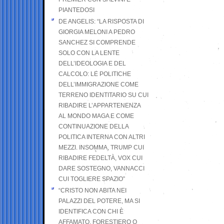
PIANTEDOSI
DE ANGELIS: “LA RISPOSTA DI
GIORGIA MELONI A PEDRO
SANCHEZ SI COMPRENDE
SOLO CON LA LENTE
DELL’IDEOLOGIA E DEL
CALCOLO: LE POLITICHE
DELL’IMMIGRAZIONE COME
TERRENO IDENTITARIO SU CUI
RIBADIRE L’APPARTENENZA
AL MONDO MAGA E COME
CONTINUAZIONE DELLA
POLITICA INTERNA CON ALTRI
MEZZI. INSOMMA, TRUMP CUI
RIBADIRE FEDELTÀ, VOX CUI
DARE SOSTEGNO, VANNACCI
CUI TOGLIERE SPAZIO”
“CRISTO NON ABITA NEI
PALAZZI DEL POTERE, MA SI
IDENTIFICA CON CHI È
AFFAMATO, FORESTIERO O