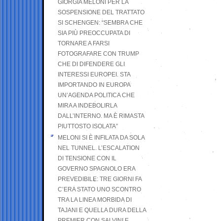
GIORGIA MELONI PER LA
SOSPENSIONE DEL TRATTATO
SI SCHENGEN: “SEMBRA CHE
SIA PIÙ PREOCCUPATA DI
TORNARE A FARSI
FOTOGRAFARE CON TRUMP
CHE DI DIFENDERE GLI
INTERESSI EUROPEI. STA
IMPORTANDO IN EUROPA
UN’AGENDA POLITICA CHE
MIRA A INDEBOLIRLA
DALL’INTERNO. MA È RIMASTA
PIUTTOSTO ISOLATA”
MELONI SI È INFILATA DA SOLA
NEL TUNNEL. L’ESCALATION
DI TENSIONE CON IL
GOVERNO SPAGNOLO ERA
PREVEDIBILE: TRE GIORNI FA
C’ERA STATO UNO SCONTRO
TRA LA LINEA MORBIDA DI
TAJANI E QUELLA DURA DELLA
PREMIER CON SALVINI E