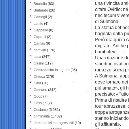
una rivincita ant
Brunetta
(83)
citare Ovidio: né
Burlando
(26)
nec tecum vivere
Camogli
(2)
di Sulmona.
canile
(4)
La statua del po
Cappello
(8)
bagnata dalla pio
Caprotti
(2)
Però ora qui in 
Caritas
(6)
migrare. Anche p
carovita
(170)
bambole».
casa
(247)
Una citazione di
standing ovation
Casini
(119)
ragazzo si era pr
Centrodestra in Liguria
(35)
A Sulmona, appena
Chiesa
(276)
deve tornare nei 
Cina
(10)
più amato», gli h
Comune
(342)
precisato: «Tutto 
Coop
(7)
Prima di risalire
Cossiga
(7)
tour abruzzese, 
Costume
(5.581)
troppa arroganza»
criminalità
(1.402)
stanno iniziando 
democratici e progressisti
(19)
gli affluenti».