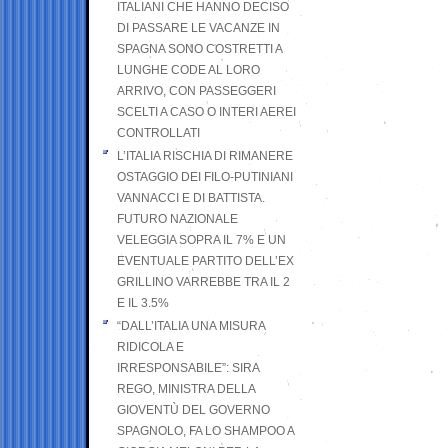
ITALIANI CHE HANNO DECISO
DI PASSARE LE VACANZE IN
SPAGNA SONO COSTRETTI A
LUNGHE CODE AL LORO
ARRIVO, CON PASSEGGERI
SCELTI A CASO O INTERI AEREI
CONTROLLATI
L’ITALIA RISCHIA DI RIMANERE
OSTAGGIO DEI FILO-PUTINIANI
VANNACCI E DI BATTISTA.
FUTURO NAZIONALE
VELEGGIA SOPRA IL 7% E UN
EVENTUALE PARTITO DELL’EX
GRILLINO VARREBBE TRA IL 2
E IL 3.5%
“DALL’ITALIA UNA MISURA
RIDICOLA E
IRRESPONSABILE”: SIRA
REGO, MINISTRA DELLA
GIOVENTÙ DEL GOVERNO
SPAGNOLO, FA LO SHAMPOO A