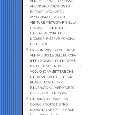
VENEZUELANO .IL COLOSSO
AMERICANO CHEVRON HA
RADDOPPIATO L’AREA
ASSEGNATA ALLA JOINT
VENTURE “PETROPIAR” NELLA
FASCIA DELL’ORINOCO,
L’AREA CHE OSPITA LE
MAGGIORI RISERVE MONDIALI
DI GREGGIO
LA GERMANIA SI CONFERMA IL
VENTRE MOLLE DELL’EUROPA
(PER LA GIOIA DI PUTIN). COME
MAI I TEDESCHI NON
VOGLIONO AMMETTERE CHE
DIETRO AL CASO DEL DRONE
PIENO DI ESPLOSIVO
RINVENUTO ALL’AEROPORTO
DI LIPSIA C’È LA RUSSIA?
GIULIANO FERRARA: ’CHE
COSA C’È SOTTO DIETRO
DAVANTI A LATO DEL “SIGNOR