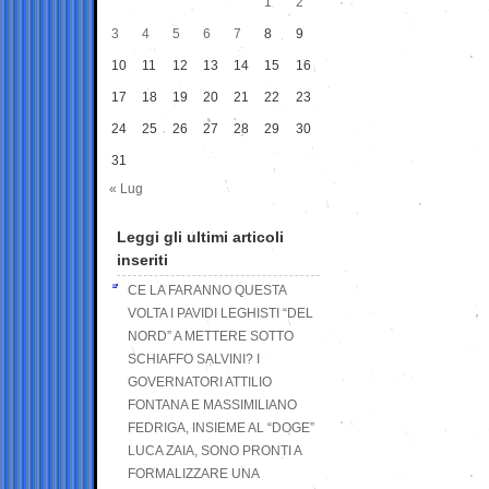
1
2
3
4
5
6
7
8
9
10
11
12
13
14
15
16
17
18
19
20
21
22
23
24
25
26
27
28
29
30
31
« Lug
Leggi gli ultimi articoli
inseriti
CE LA FARANNO QUESTA
VOLTA I PAVIDI LEGHISTI “DEL
NORD” A METTERE SOTTO
SCHIAFFO SALVINI? I
GOVERNATORI ATTILIO
FONTANA E MASSIMILIANO
FEDRIGA, INSIEME AL “DOGE”
LUCA ZAIA, SONO PRONTI A
FORMALIZZARE UNA