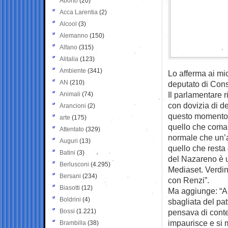
Aborto
(20)
Acca Larentia
(2)
Alcool
(3)
Alemanno
(150)
Alfano
(315)
Alitalia
(123)
Ambiente
(341)
Lo afferma ai mi
AN
(210)
deputato di Cons
Il parlamentare 
Animali
(74)
con dovizia di de
Arancioni
(2)
questo momento i
arte
(175)
quello che coman
Attentato
(329)
normale che un’a
Auguri
(13)
quello che resta 
Batini
(3)
del Nazareno è un
Berlusconi
(4.295)
Mediaset. Verdin
Bersani
(234)
con Renzi”.
Biasotti
(12)
Ma aggiunge: “A q
Boldrini
(4)
sbagliata del pat
Bossi
(1.221)
pensava di conte
impaurisce e si m
Brambilla
(38)