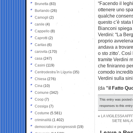
“Facendo il legh
Brunetta
(83)
ottenere uno spaz
Burlando
(26)
qualche consenso
Camogli
(2)
questo c’è stata 
canile
(4)
Bianconi spiega l
Cappello
(8)
Verdini: “La Ber
Caprotti
(2)
proprio avvelena
Caritas
(6)
andava a trovare i
carovita
(170)
o sto zitto’. Cos
casa
(247)
tramite Verdini m
che finiranno per
Casini
(119)
comodo incredib
Centrodestra in Liguria
(35)
Verdini sulla sini
Chiesa
(276)
Cina
(10)
(da
“il Fatto Qu
Comune
(342)
Coop
(7)
This entry was posted o
responses to this entr
Cossiga
(7)
Costume
(5.581)
«
LA VIGILESSA AFF
criminalità
(1.402)
SIETE MALA
democratici e progressisti
(19)
Leave a Rep