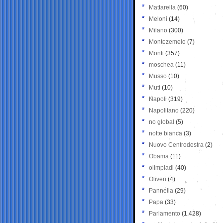
Mattarella
(60)
Meloni
(14)
Milano
(300)
Montezemolo
(7)
Monti
(357)
moschea
(11)
Musso
(10)
Muti
(10)
Napoli
(319)
Napolitano
(220)
no global
(5)
notte bianca
(3)
Nuovo Centrodestra
(2)
Obama
(11)
olimpiadi
(40)
Oliveri
(4)
Pannella
(29)
Papa
(33)
Parlamento
(1.428)