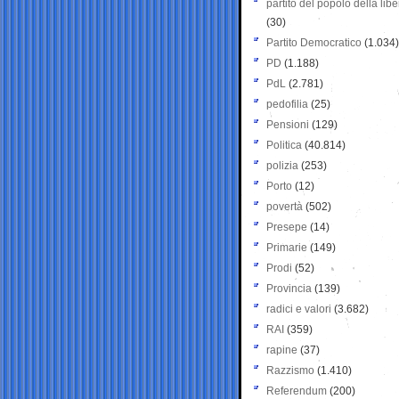
partito del popolo della libe
(30)
Partito Democratico
(1.034)
PD
(1.188)
PdL
(2.781)
pedofilia
(25)
Pensioni
(129)
Politica
(40.814)
polizia
(253)
Porto
(12)
povertà
(502)
Presepe
(14)
Primarie
(149)
Prodi
(52)
Provincia
(139)
radici e valori
(3.682)
RAI
(359)
rapine
(37)
Razzismo
(1.410)
Referendum
(200)