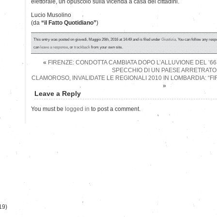
elettorale, un opuscolo sulla vicenda a casa dei cittadini.
Lucio Musolino
(da
“il Fatto Quotidiano”
)
This entry was posted on giovedì, Maggio 26th, 2016 at 14:49 and is filed under
Giustizia
. You can follow any resp
can
leave a response
, or
trackback
from your own site.
«
FIRENZE: CONDOTTA CAMBIATA DOPO L’ALLUVIONE DEL ’66
SPECCHIO DI UN PAESE ARRETRATO
CLAMOROSO, INVALIDATE LE REGIONALI 2010 IN LOMBARDIA: “F
»
Leave a Reply
You must be
logged in
to post a comment.
)
19)