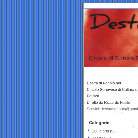
Destra di Popolo.net
Circolo Genovese di Cultura e
Politica
Diretto da Riccardo Fucile
Scrivici: destradipopolo@gma
Categorie
100 giorni
(5)