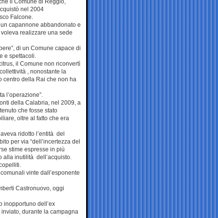
 che il Comune di Reggio,
acquistò nel 2004
esco Falcone.
er un capannone abbandonato e
i voleva realizzare una sede
 bere”, di un Comune capace di
e e spettacoli.
lcitrus, il Comune non riconvertì
ollettività , nonostante la
co centro della Rai che non ha
tta l’operazione”.
nti della Calabria, nel 2009, a
itenuto che fosse stato
are, oltre al fatto che era
veva ridotto l’entità del
to per via “dell’incertezza del
rse stime espresse in più
alla inutilità dell’acquisto.
opelliti.
i comunali vinte dall’esponente
mberti Castronuovo, oggi
o inopportuno dell’ex
r inviato, durante la campagna