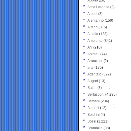
Aborto
(20)
Acca Larentia
(2)
Alcool
(3)
Alemanno
(150)
Alfano
(315)
Alitalia
(123)
Ambiente
(341)
AN
(210)
Animali
(74)
Arancioni
(2)
arte
(175)
Attentato
(329)
Auguri
(13)
Batini
(3)
Berlusconi
(4.295)
Bersani
(234)
Biasotti
(12)
Boldrini
(4)
Bossi
(1.221)
Brambilla
(38)