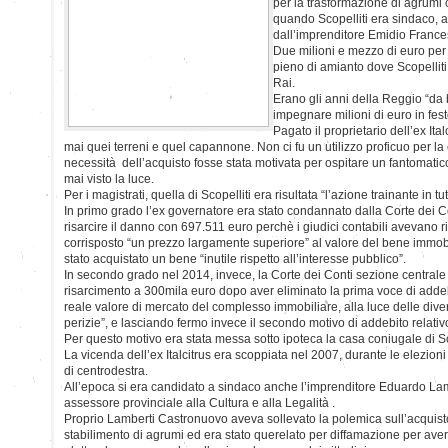
per la trasformazione di agrumi
quando Scopelliti era sindaco, 
dall’imprenditore Emidio Franc
Due milioni e mezzo di euro p
pieno di amianto dove Scopellit
Rai.
Erano gli anni della Reggio “da
impegnare milioni di euro in fest
Pagato il proprietario dell’ex Ita
mai quei terreni e quel capannone. Non ci fu un utilizzo proficuo per la c
necessità dell’acquisto fosse stata motivata per ospitare un fantomati
mai visto la luce.
Per i magistrati, quella di Scopelliti era risultata “l’azione trainante in tu
In primo grado l’ex governatore era stato condannato dalla Corte dei Co
risarcire il danno con 697.511 euro perchè i giudici contabili avevano r
corrisposto “un prezzo largamente superiore” al valore del bene immobili
stato acquistato un bene “inutile rispetto all’interesse pubblico”.
In secondo grado nel 2014, invece, la Corte dei Conti sezione centrale a
risarcimento a 300mila euro dopo aver eliminato la prima voce di addebi
reale valore di mercato del complesso immobiliare, alla luce delle dive
perizie”, e lasciando fermo invece il secondo motivo di addebito relativo 
Per questo motivo era stata messa sotto ipoteca la casa coniugale di Sc
La vicenda dell’ex Italcitrus era scoppiata nel 2007, durante le elezion
di centrodestra.
All’epoca si era candidato a sindaco anche l’imprenditore Eduardo La
assessore provinciale alla Cultura e alla Legalità .
Proprio Lamberti Castronuovo aveva sollevato la polemica sull’acquist
stabilimento di agrumi ed era stato querelato per diffamazione per ave