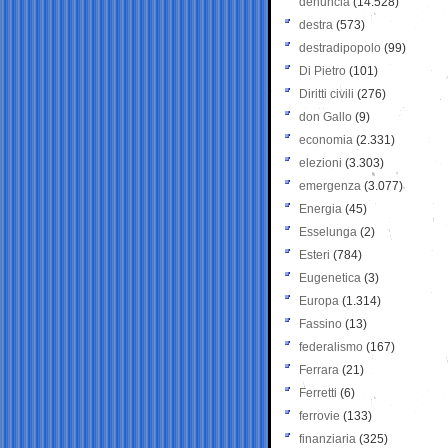
denuncia
(14.528)
destra
(573)
destradipopolo
(99)
Di Pietro
(101)
Diritti civili
(276)
don Gallo
(9)
economia
(2.331)
elezioni
(3.303)
emergenza
(3.077)
Energia
(45)
Esselunga
(2)
Esteri
(784)
Eugenetica
(3)
Europa
(1.314)
Fassino
(13)
federalismo
(167)
Ferrara
(21)
Ferretti
(6)
ferrovie
(133)
finanziaria
(325)