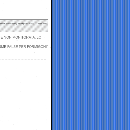
onses to this entry through the
RSS 2.0
feed. You
 E NON MONITORATA, LO
IRME FALSE PER FORMIGONI”