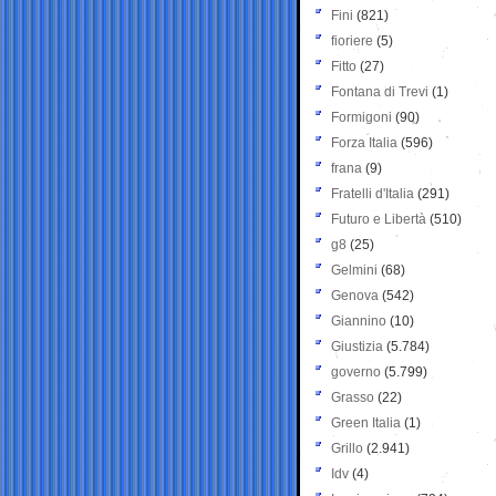
Fini
(821)
fioriere
(5)
Fitto
(27)
Fontana di Trevi
(1)
Formigoni
(90)
Forza Italia
(596)
frana
(9)
Fratelli d'Italia
(291)
Futuro e Libertà
(510)
g8
(25)
Gelmini
(68)
Genova
(542)
Giannino
(10)
Giustizia
(5.784)
governo
(5.799)
Grasso
(22)
Green Italia
(1)
Grillo
(2.941)
Idv
(4)