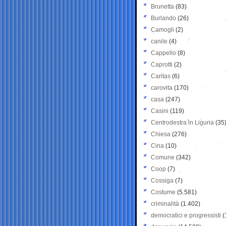
Brunetta
(83)
Burlando
(26)
Camogli
(2)
canile
(4)
Cappello
(8)
Caprotti
(2)
Caritas
(6)
carovita
(170)
casa
(247)
Casini
(119)
Centrodestra in Liguria
(35
Chiesa
(276)
Cina
(10)
Comune
(342)
Coop
(7)
Cossiga
(7)
Costume
(5.581)
criminalità
(1.402)
democratici e progressisti
(