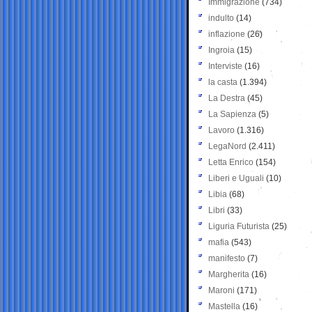
Immigrazione
(734)
indulto
(14)
inflazione
(26)
Ingroia
(15)
Interviste
(16)
la casta
(1.394)
La Destra
(45)
La Sapienza
(5)
Lavoro
(1.316)
LegaNord
(2.411)
Letta Enrico
(154)
Liberi e Uguali
(10)
Libia
(68)
Libri
(33)
Liguria Futurista
(25)
mafia
(543)
manifesto
(7)
Margherita
(16)
Maroni
(171)
Mastella
(16)