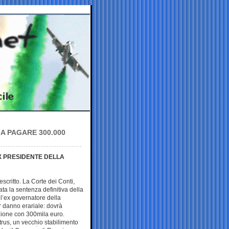
A PAGARE 300.000
X PRESIDENTE DELLA
escritto. La Corte dei Conti,
ata la sentenza definitiva della
’ex governatore della
r danno erariale: dovrà
azione con 300mila euro.
itrus, un vecchio stabilimento