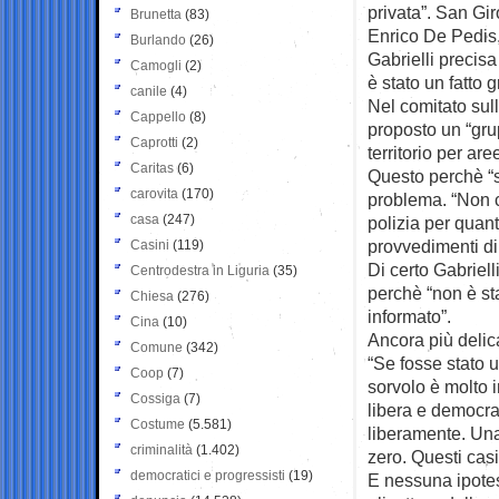
privata”. San Gir
Brunetta
(83)
Enrico De Pedis,
Burlando
(26)
Gabrielli precisa
Camogli
(2)
è stato un fatto 
canile
(4)
Nel comitato sull
Cappello
(8)
proposto un “gru
Caprotti
(2)
territorio per are
Caritas
(6)
Questo perchè “s
carovita
(170)
problema. “Non ci
casa
(247)
polizia per quan
provvedimenti di
Casini
(119)
Di certo Gabriell
Centrodestra in Liguria
(35)
perchè “non è sta
Chiesa
(276)
informato”.
Cina
(10)
Ancora più delica
Comune
(342)
“Se fosse stato u
Coop
(7)
sorvolo è molto 
Cossiga
(7)
libera e democra
Costume
(5.581)
liberamente. Una 
criminalità
(1.402)
zero. Questi casi
democratici e progressisti
(19)
E nessuna ipotesi