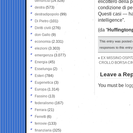
denuncia
(14.528)
elicottero della 
condizione di per
destra
(573)
Questi casi — ha 
destradipopolo
(99)
intelligence”.
Di Pietro
(101)
Diritti civili
(276)
(da “
Huffington
don Gallo
(9)
economia
(2.331)
This entry was posted o
responses to this entr
elezioni
(3.303)
emergenza
(3.077)
«
EX MISSINO OSPIT
Energia
(45)
CROLLO BORSA CINE
Esselunga
(2)
Leave a Rep
Esteri
(784)
Eugenetica
(3)
You must be
log
Europa
(1.314)
Fassino
(13)
federalismo
(167)
Ferrara
(21)
Ferretti
(6)
ferrovie
(133)
finanziaria
(325)