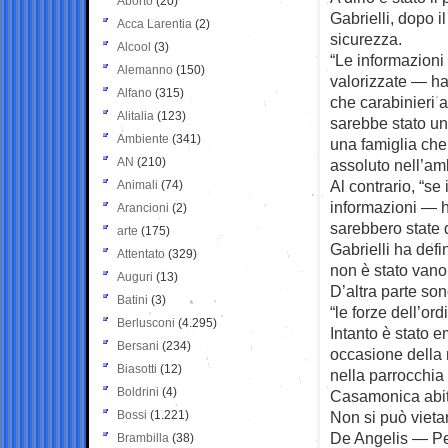
Aborto
(20)
Gabrielli, dopo il
Acca Larentia
(2)
sicurezza.
Alcool
(3)
“Le informazioni
Alemanno
(150)
valorizzate — ha
Alfano
(315)
che carabinieri 
Alitalia
(123)
sarebbe stato un 
Ambiente
(341)
una famiglia che 
AN
(210)
assoluto nell’amb
Al contrario, “se
Animali
(74)
informazioni — h
Arancioni
(2)
sarebbero state 
arte
(175)
Gabrielli ha defi
Attentato
(329)
non è stato vano 
Auguri
(13)
D’altra parte son
Batini
(3)
“le forze dell’o
Berlusconi
(4.295)
Intanto è stato e
Bersani
(234)
occasione della 
Biasotti
(12)
nella parrocchia
Boldrini
(4)
Casamonica abi
Bossi
(1.221)
Non si può vietar
De Angelis — Per
Brambilla
(38)