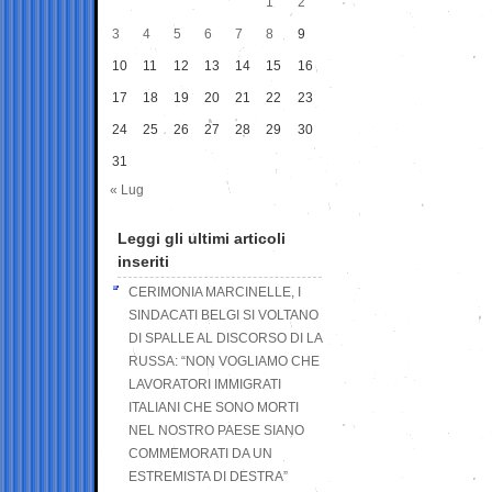
1
2
3
4
5
6
7
8
9
10
11
12
13
14
15
16
17
18
19
20
21
22
23
24
25
26
27
28
29
30
31
« Lug
Leggi gli ultimi articoli
inseriti
CERIMONIA MARCINELLE, I
SINDACATI BELGI SI VOLTANO
DI SPALLE AL DISCORSO DI LA
RUSSA: “NON VOGLIAMO CHE
LAVORATORI IMMIGRATI
ITALIANI CHE SONO MORTI
NEL NOSTRO PAESE SIANO
COMMEMORATI DA UN
ESTREMISTA DI DESTRA”