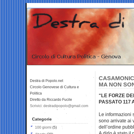
CASAMONICA
Destra di Popolo.net
MA NON SON
Circolo Genovese di Cultura e
Politica
“LE FORZE DE
Diretto da Riccardo Fucile
PASSATO 117 
Scrivici: destradipopolo@gmail.com
Le informazioni 
Categorie
sono arrivate ai 
dell’ordine pubb
100 giorni
(5)
A dirlo è stato il