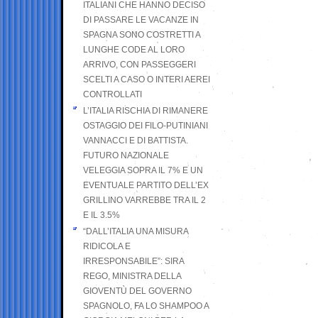
ITALIANI CHE HANNO DECISO
DI PASSARE LE VACANZE IN
SPAGNA SONO COSTRETTI A
LUNGHE CODE AL LORO
ARRIVO, CON PASSEGGERI
SCELTI A CASO O INTERI AEREI
CONTROLLATI
L’ITALIA RISCHIA DI RIMANERE
OSTAGGIO DEI FILO-PUTINIANI
VANNACCI E DI BATTISTA.
FUTURO NAZIONALE
VELEGGIA SOPRA IL 7% E UN
EVENTUALE PARTITO DELL’EX
GRILLINO VARREBBE TRA IL 2
E IL 3.5%
“DALL’ITALIA UNA MISURA
RIDICOLA E
IRRESPONSABILE”: SIRA
REGO, MINISTRA DELLA
GIOVENTÙ DEL GOVERNO
SPAGNOLO, FA LO SHAMPOO A