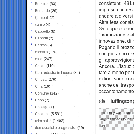
consistenti: 481 
Brunetta
(83)
imprese che rest
Burlando
(26)
andare a diversi 
Camogli
(2)
Altra fetta consi
canile
(4)
Sviluppo econom
Cappello
(8)
“promozione e att
Caprotti
(2)
innovazione, di 
Caritas
(6)
Pagano il prezzo
carovita
(170)
non potranno ess
casa
(247)
gli approvvigiona
Ancora. L’istruzi
Casini
(119)
fare a meno per i
Centrodestra in Liguria
(35)
milioni sono cong
Chiesa
(276)
anche dei traspor
Cina
(10)
accantonamento di
Comune
(342)
Coop
(7)
(da “
Huffington
Cossiga
(7)
This entry was posted 
Costume
(5.581)
any responses to this 
criminalità
(1.402)
site.
democratici e progressisti
(19)