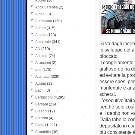
Aborto
(20)
Acca Larentia
(2)
Alcool
(3)
Alemanno
(150)
Alfano
(315)
Alitalia
(123)
Ambiente
(341)
Si va dagli incen
AN
(210)
lo sviluppo della 
bloccato.
Animali
(74)
Il congelamento 
Arancioni
(2)
gialloverde ha do
arte
(175)
ed evitare la pro
Attentato
(329)
essere spesi per
Auguri
(13)
mantenute e anz
Batini
(3)
scherzi.
Berlusconi
(4.295)
L’esecutivo ital
Bersani
(234)
perchè solo così 
Biasotti
(12)
e il debito non v
Boldrini
(4)
Dalla tabella co
Bossi
(1.221)
depositato in co
più consistente 
Brambilla
(38)