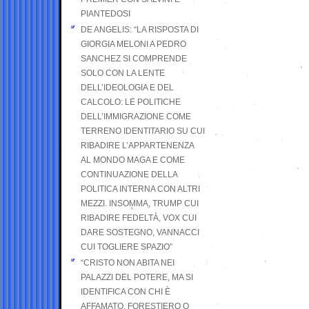
PIANTEDOSI
DE ANGELIS: “LA RISPOSTA DI
GIORGIA MELONI A PEDRO
SANCHEZ SI COMPRENDE
SOLO CON LA LENTE
DELL’IDEOLOGIA E DEL
CALCOLO: LE POLITICHE
DELL’IMMIGRAZIONE COME
TERRENO IDENTITARIO SU CUI
RIBADIRE L’APPARTENENZA
AL MONDO MAGA E COME
CONTINUAZIONE DELLA
POLITICA INTERNA CON ALTRI
MEZZI. INSOMMA, TRUMP CUI
RIBADIRE FEDELTÀ, VOX CUI
DARE SOSTEGNO, VANNACCI
CUI TOGLIERE SPAZIO”
“CRISTO NON ABITA NEI
PALAZZI DEL POTERE, MA SI
IDENTIFICA CON CHI È
AFFAMATO, FORESTIERO O