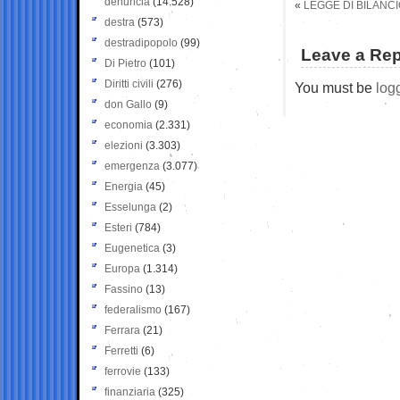
denuncia
(14.528)
«
LEGGE DI BILANC
destra
(573)
destradipopolo
(99)
Leave a Rep
Di Pietro
(101)
Diritti civili
(276)
You must be
log
don Gallo
(9)
economia
(2.331)
elezioni
(3.303)
emergenza
(3.077)
Energia
(45)
Esselunga
(2)
Esteri
(784)
Eugenetica
(3)
Europa
(1.314)
Fassino
(13)
federalismo
(167)
Ferrara
(21)
Ferretti
(6)
ferrovie
(133)
finanziaria
(325)