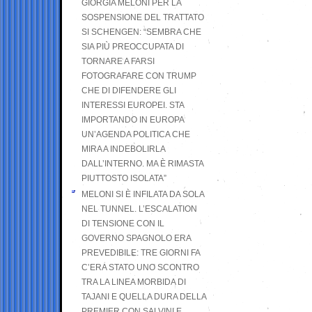
GIORGIA MELONI PER LA
SOSPENSIONE DEL TRATTATO
SI SCHENGEN: “SEMBRA CHE
SIA PIÙ PREOCCUPATA DI
TORNARE A FARSI
FOTOGRAFARE CON TRUMP
CHE DI DIFENDERE GLI
INTERESSI EUROPEI. STA
IMPORTANDO IN EUROPA
UN’AGENDA POLITICA CHE
MIRA A INDEBOLIRLA
DALL’INTERNO. MA È RIMASTA
PIUTTOSTO ISOLATA”
MELONI SI È INFILATA DA SOLA
NEL TUNNEL. L’ESCALATION
DI TENSIONE CON IL
GOVERNO SPAGNOLO ERA
PREVEDIBILE: TRE GIORNI FA
C’ERA STATO UNO SCONTRO
TRA LA LINEA MORBIDA DI
TAJANI E QUELLA DURA DELLA
PREMIER CON SALVINI E