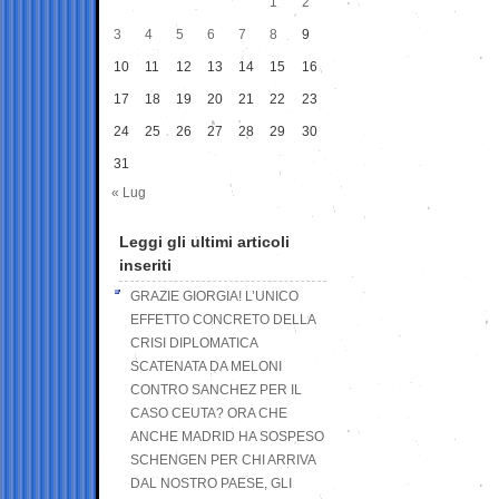
1
2
3
4
5
6
7
8
9
10
11
12
13
14
15
16
17
18
19
20
21
22
23
24
25
26
27
28
29
30
31
« Lug
Leggi gli ultimi articoli
inseriti
GRAZIE GIORGIA! L’UNICO
EFFETTO CONCRETO DELLA
CRISI DIPLOMATICA
SCATENATA DA MELONI
CONTRO SANCHEZ PER IL
CASO CEUTA? ORA CHE
ANCHE MADRID HA SOSPESO
SCHENGEN PER CHI ARRIVA
DAL NOSTRO PAESE, GLI