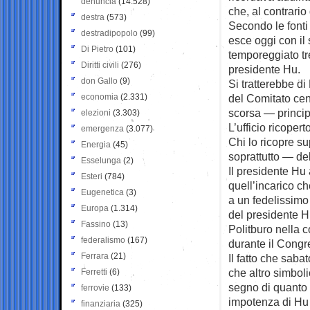
denuncia
(14.528)
che, al contrario
destra
(573)
Secondo le font
destradipopolo
(99)
esce oggi con il
Di Pietro
(101)
temporeggiato tre
Diritti civili
(276)
presidente Hu.
don Gallo
(9)
Si tratterebbe di 
economia
(2.331)
del Comitato cen
scorsa — princip
elezioni
(3.303)
L’ufficio ricopert
emergenza
(3.077)
Chi lo ricopre s
Energia
(45)
soprattutto — de
Esselunga
(2)
Il presidente Hu 
Esteri
(784)
quell’incarico c
Eugenetica
(3)
a un fedelissimo
Europa
(1.314)
del presidente Hu
Fassino
(13)
Politburo nella 
federalismo
(167)
durante il Congr
Ferrara
(21)
Il fatto che saba
che altro simboli
Ferretti
(6)
segno di quanto q
ferrovie
(133)
impotenza di Hu 
finanziaria
(325)