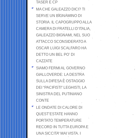
TASER E CP
MA CHE GALEAZZO DICI? TI
SERVE UN BIGNAMINO DI
STORIA. IL CAPOGRUPPO ALLA
CAMERA DI FRATELLI D’ITALIA,
GALEAZZO BIGNAMI, NEL SUO
ATTACCO SCONSIDERATO A
OSCAR LUIGI SCALFARO HA
DETTO UN BEL PO’ DI
CAZZATE
SIAMO FERMI AL GOVERNO
GIALLOVERDE: LA DESTRA
SULLA DIFESA È OSTAGGIO
DEI “PACIFISTI” LEGHISTI, LA
SINISTRA DEL PUTINIANO
CONTE
LE ONDATE DI CALORE DI
QUEST’ESTATE HANNO
PORTATO TEMPERATURE
RECORD IN TUTTA EUROPA E
UNA SICCITA’ MAI VISTA. I