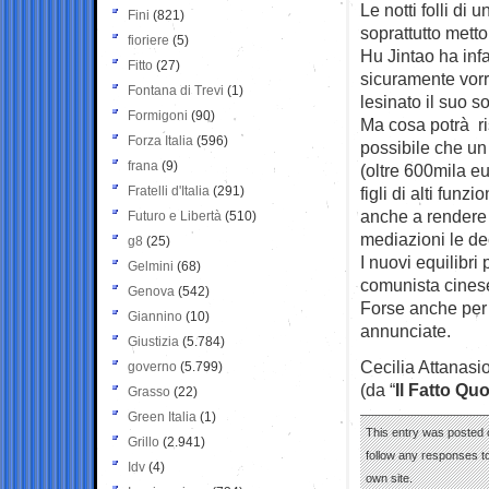
Le notti folli di
Fini
(821)
soprattutto mett
fioriere
(5)
Hu Jintao ha inf
Fitto
(27)
sicuramente vor
Fontana di Trevi
(1)
lesinato il suo so
Formigoni
(90)
Ma cosa potrà ri
Forza Italia
(596)
possibile che un
frana
(9)
(oltre 600mila e
Fratelli d'Italia
(291)
figli di alti funz
anche a rendere 
Futuro e Libertà
(510)
mediazioni le de
g8
(25)
I nuovi equilibri 
Gelmini
(68)
comunista cines
Genova
(542)
Forse anche per
Giannino
(10)
annunciate.
Giustizia
(5.784)
Cecilia Attanasi
governo
(5.799)
(da “
Il Fatto Qu
Grasso
(22)
Green Italia
(1)
This entry was posted o
Grillo
(2.941)
follow any responses to
Idv
(4)
own site.