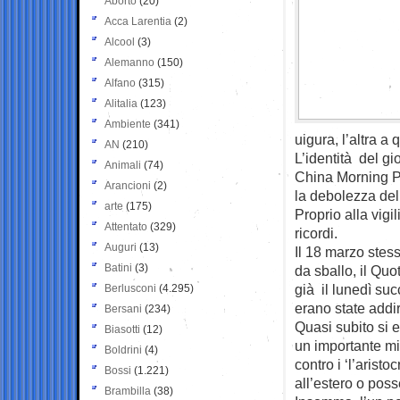
Aborto
(20)
Acca Larentia
(2)
Alcool
(3)
Alemanno
(150)
Alfano
(315)
Alitalia
(123)
Ambiente
(341)
uigura, l’altra a 
AN
(210)
L’identità del g
Animali
(74)
China Morning Po
Arancioni
(2)
la debolezza del
arte
(175)
Proprio alla vigil
Attentato
(329)
ricordi.
Auguri
(13)
Il 18 marzo ste
Batini
(3)
da sballo, il Quo
già il lunedì suc
Berlusconi
(4.295)
erano state addir
Bersani
(234)
Quasi subito si e
Biasotti
(12)
un importante min
Boldrini
(4)
contro i ‘l’aristo
Bossi
(1.221)
all’estero o pos
Brambilla
(38)