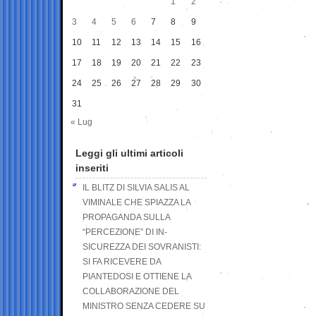
1
2
3
4
5
6
7
8
9
10
11
12
13
14
15
16
17
18
19
20
21
22
23
24
25
26
27
28
29
30
31
« Lug
Leggi gli ultimi articoli
inseriti
IL BLITZ DI SILVIA SALIS AL
VIMINALE CHE SPIAZZA LA
PROPAGANDA SULLA
“PERCEZIONE” DI IN-
SICUREZZA DEI SOVRANISTI:
SI FA RICEVERE DA
PIANTEDOSI E OTTIENE LA
COLLABORAZIONE DEL
MINISTRO SENZA CEDERE SU