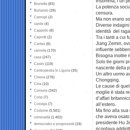
Insomma, l’un pe
Brunetta
(83)
La potenza social
Burlando
(26)
censura.
Camogli
(2)
Ma non erano sol
canile
(4)
Diverse indagini p
Cappello
(8)
identità del rag
Tra i tanti a cui
Caprotti
(2)
Jiang Zemin, ovv
Caritas
(6)
influente sebben
carovita
(170)
Bisogna inoltre ri
casa
(247)
Solo tre giorni p
Casini
(119)
nascente della po
Centrodestra in Liguria
(35)
Un altro uomo ave
Chiesa
(276)
Chongqing.
Cina
(10)
Le cause di quel
Comune
(342)
moglie è stata r
Coop
(7)
d’affari britanni
all’estero.
Cossiga
(7)
Ma fino alla sua
Costume
(5.581)
che aveva osato 
criminalità
(1.402)
presidente Hu Jin
democratici e progressisti
(19)
ricordava addirit