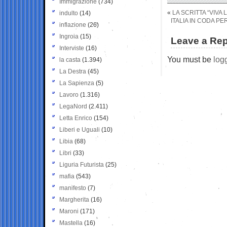
Immigrazione
(734)
«
LA SCRITTA “VIVA 
indulto
(14)
ITALIA IN CODA P
inflazione
(26)
Ingroia
(15)
Leave a Rep
Interviste
(16)
You must be
log
la casta
(1.394)
La Destra
(45)
La Sapienza
(5)
Lavoro
(1.316)
LegaNord
(2.411)
Letta Enrico
(154)
Liberi e Uguali
(10)
Libia
(68)
Libri
(33)
Liguria Futurista
(25)
mafia
(543)
manifesto
(7)
Margherita
(16)
Maroni
(171)
Mastella
(16)