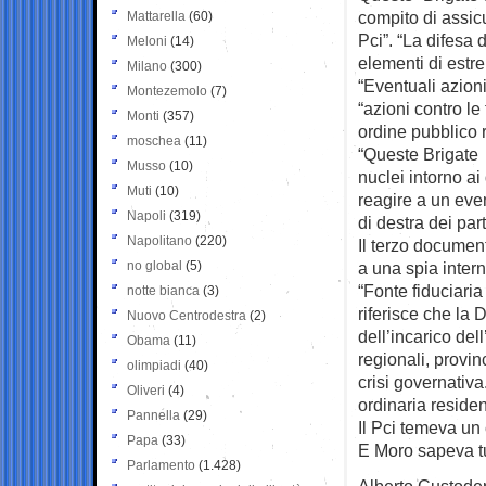
compito di assicu
Mattarella
(60)
Pci”. “La difesa 
Meloni
(14)
elementi di estr
Milano
(300)
“Eventuali azioni 
Montezemolo
(7)
“azioni contro le
Monti
(357)
ordine pubblico r
moschea
(11)
“Queste Brigate
Musso
(10)
nuclei intorno ai
Muti
(10)
reagire a un even
Napoli
(319)
di destra dei part
Napolitano
(220)
Il terzo documen
no global
(5)
a una spia intern
“Fonte fiduciari
notte bianca
(3)
riferisce che la 
Nuovo Centrodestra
(2)
dell’incarico de
Obama
(11)
regionali, provinc
olimpiadi
(40)
crisi governativa
Oliveri
(4)
ordinaria residenz
Pannella
(29)
Il Pci temeva un 
Papa
(33)
E Moro sapeva tu
Parlamento
(1.428)
Alberto Custode