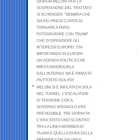
GIORGIA MELONI PER LA
SOSPENSIONE DEL TRATTATO
SI SCHENGEN: “SEMBRA CHE
SIA PIÙ PREOCCUPATA DI
TORNARE A FARSI
FOTOGRAFARE CON TRUMP
CHE DI DIFENDERE GLI
INTERESSI EUROPEI. STA
IMPORTANDO IN EUROPA
UN’AGENDA POLITICA CHE
MIRA A INDEBOLIRLA
DALL’INTERNO. MA È RIMASTA
PIUTTOSTO ISOLATA”
MELONI SI È INFILATA DA SOLA
NEL TUNNEL. L’ESCALATION
DI TENSIONE CON IL
GOVERNO SPAGNOLO ERA
PREVEDIBILE: TRE GIORNI FA
C’ERA STATO UNO SCONTRO
TRA LA LINEA MORBIDA DI
TAJANI E QUELLA DURA DELLA
PREMIER CON SALVINI E