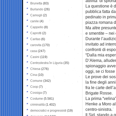
attività di spionag
Brunetta
(83)
La questione è di
Burlando
(26)
pubblica fatta d
Camogli
(2)
pedinato in prim
canile
(4)
piazza romana di
Cappello
(8)
Ma altre presunt
e smentite – nei 
Caprotti
(2)
Durante l’audizio
Caritas
(6)
invitato ad inter
carovita
(170)
confronti di espon
casa
(247)
“Dalla mia esperi
Casini
(119)
D’Alema, alluden
Centrodestra in Liguria
(35)
spionaggio avven
Chiesa
(276)
oggi, se ci foss
Cina
(10)
Le prove dei sos
Comune
(342)
la fine degli ann
Coop
(7)
fra le carte dell
Brigate Rosse.
Cossiga
(7)
La prima “velina
Costume
(5.581)
Henke a Moro all
criminalità
(1.402)
centro-sinistra.
democratici e progressisti
(19)
Il Sid, stando a 