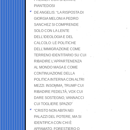
PIANTEDOSI
DE ANGELIS: “LA RISPOSTA DI
GIORGIA MELONI A PEDRO
SANCHEZ SI COMPRENDE
SOLO CON LA LENTE
DELL’IDEOLOGIA E DEL
CALCOLO: LE POLITICHE
DELL’IMMIGRAZIONE COME
TERRENO IDENTITARIO SU CUI
RIBADIRE L’APPARTENENZA
AL MONDO MAGA E COME
CONTINUAZIONE DELLA
POLITICA INTERNA CON ALTRI
MEZZI. INSOMMA, TRUMP CUI
RIBADIRE FEDELTÀ, VOX CUI
DARE SOSTEGNO, VANNACCI
CUI TOGLIERE SPAZIO”
“CRISTO NON ABITA NEI
PALAZZI DEL POTERE, MA SI
IDENTIFICA CON CHI È
AFFAMATO, FORESTIERO O