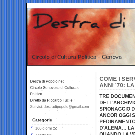
COME I SERV
Destra di Popolo.net
ANNI ’70: 
Circolo Genovese di Cultura e
Politica
TRE DOCUMENTI
Diretto da Riccardo Fucile
DELL’ARCHIVI
Scrivici: destradipopolo@gmail.com
SPIONAGGIO DE
ANCOR OGGI S
Categorie
PEDINAMENTO 
D’ALEMA… LA 
100 giorni
(5)
QUANDO LA VE