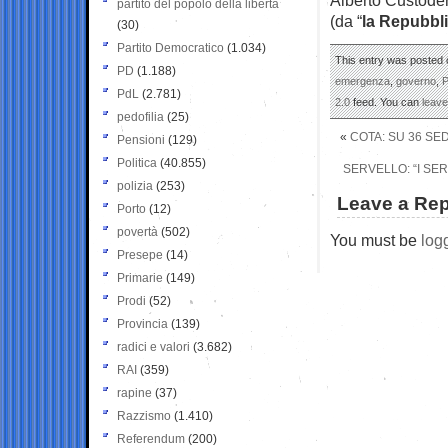
partito del popolo della libertà
(da “
la Repubbl
(30)
Partito Democratico
(1.034)
This entry was posted o
PD
(1.188)
emergenza
,
governo
,
P
PdL
(2.781)
2.0
feed. You can
leav
pedofilia
(25)
«
COTA: SU 36 SE
Pensioni
(129)
Politica
(40.855)
SERVELLO: “I SER
polizia
(253)
Leave a Rep
Porto
(12)
povertà
(502)
You must be
log
Presepe
(14)
Primarie
(149)
Prodi
(52)
Provincia
(139)
radici e valori
(3.682)
RAI
(359)
rapine
(37)
Razzismo
(1.410)
Referendum
(200)