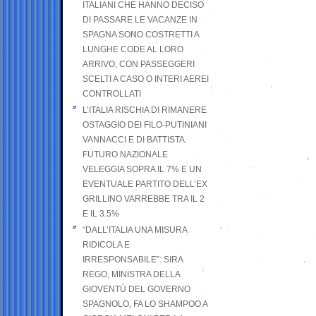
ITALIANI CHE HANNO DECISO
DI PASSARE LE VACANZE IN
SPAGNA SONO COSTRETTI A
LUNGHE CODE AL LORO
ARRIVO, CON PASSEGGERI
SCELTI A CASO O INTERI AEREI
CONTROLLATI
L’ITALIA RISCHIA DI RIMANERE
OSTAGGIO DEI FILO-PUTINIANI
VANNACCI E DI BATTISTA.
FUTURO NAZIONALE
VELEGGIA SOPRA IL 7% E UN
EVENTUALE PARTITO DELL’EX
GRILLINO VARREBBE TRA IL 2
E IL 3.5%
“DALL’ITALIA UNA MISURA
RIDICOLA E
IRRESPONSABILE”: SIRA
REGO, MINISTRA DELLA
GIOVENTÙ DEL GOVERNO
SPAGNOLO, FA LO SHAMPOO A