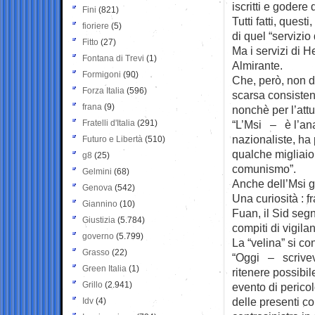
iscritti e godere 
Fini
(821)
Tutti fatti, ques
fioriere
(5)
di quel “servizio
Fitto
(27)
Ma i servizi di H
Fontana di Trevi
(1)
Almirante.
Formigoni
(90)
Che, però, non de
Forza Italia
(596)
scarsa consisten
frana
(9)
nonchè per l’att
Fratelli d'Italia
(291)
“L’Msi – è l’ana
nazionaliste, ha 
Futuro e Libertà
(510)
qualche migliaio 
g8
(25)
comunismo”.
Gelmini
(68)
Anche dell’Msi gl
Genova
(542)
Una curiosità : f
Giannino
(10)
Fuan, il Sid segn
Giustizia
(5.784)
compiti di vigila
governo
(5.799)
La “velina” si co
Grasso
(22)
“Oggi – scrivev
Green Italia
(1)
ritenere possibil
Grillo
(2.941)
evento di perico
delle presenti co
Idv
(4)