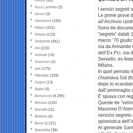
Aborto
(20)
Acca Larentia
(2)
I servizi segreti 
Alcool
(3)
Le prime prove d
Alemanno
(150)
all’Archivio
centr
Sono tre document
Alfano
(315)
“segreto” datati 
Alitalia
(123)
marzo ’70 giudica
Ambiente
(341)
sia da Armando 
AN
(210)
dell’Ex Pci, sia
Animali
(74)
Servello, ex fed
Arancioni
(2)
Milano.
arte
(175)
In quel periodo i
Attentato
(329)
chiamava Sid (fo
Auguri
(13)
dopo lo scandalo
Batini
(3)
dall’ammiraglio
E spiava con reg
Berlusconi
(4.295)
Queste tre “velin
Bersani
(234)
Massimo D’Alema,
Biasotti
(12)
servizio segreto 
Boldrini
(4)
spionistica dell’i
Bossi
(1.221)
Al generale Sant
Brambilla
(38)