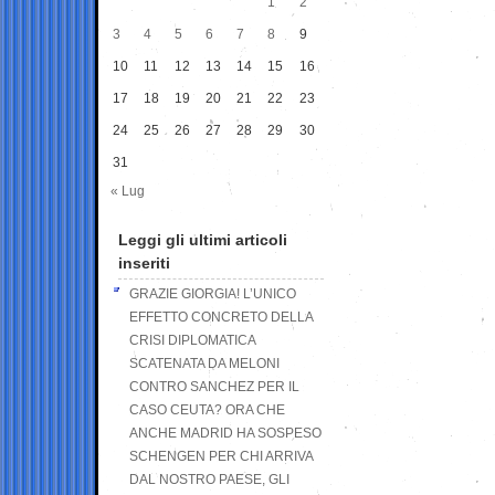
1
2
3
4
5
6
7
8
9
10
11
12
13
14
15
16
17
18
19
20
21
22
23
24
25
26
27
28
29
30
31
« Lug
Leggi gli ultimi articoli
inseriti
GRAZIE GIORGIA! L’UNICO
EFFETTO CONCRETO DELLA
CRISI DIPLOMATICA
SCATENATA DA MELONI
CONTRO SANCHEZ PER IL
CASO CEUTA? ORA CHE
ANCHE MADRID HA SOSPESO
SCHENGEN PER CHI ARRIVA
DAL NOSTRO PAESE, GLI