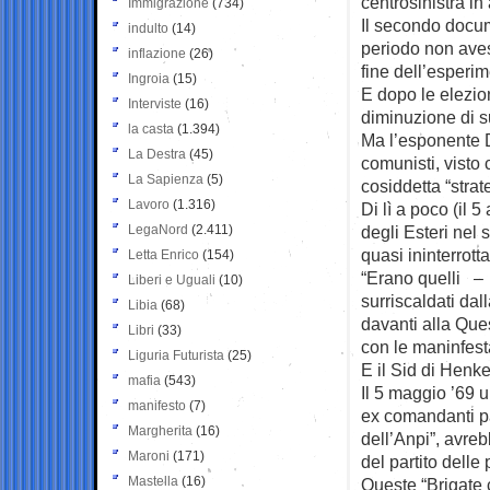
centrosinistra in 
Immigrazione
(734)
Il secondo docum
indulto
(14)
periodo non aves
inflazione
(26)
fine dell’esperim
Ingroia
(15)
E dopo le elezio
Interviste
(16)
diminuzione di suf
la casta
(1.394)
Ma l’esponente D
La Destra
(45)
comunisti, visto
La Sapienza
(5)
cosiddetta “strat
Lavoro
(1.316)
Di lì a poco (il 
LegaNord
(2.411)
degli Esteri nel
quasi ininterrot
Letta Enrico
(154)
“Erano quelli – 
Liberi e Uguali
(10)
surriscaldati dal
Libia
(68)
davanti alla Que
Libri
(33)
con le maninfest
Liguria Futurista
(25)
E il Sid di Henk
mafia
(543)
Il 5 maggio ’69 u
manifesto
(7)
ex comandanti par
Margherita
(16)
dell’Anpi”, avreb
Maroni
(171)
del partito delle 
Mastella
(16)
Queste “Brigate 