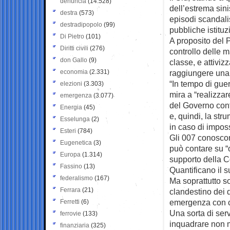
denuncia
(14.528)
dell’estrema sini
destra
(573)
episodi scandalis
destradipopolo
(99)
pubbliche istituzi
Di Pietro
(101)
A proposito del P
Diritti civili
(276)
controllo delle 
don Gallo
(9)
classe, e attiviz
economia
(2.331)
raggiungere una 
“In tempo di guer
elezioni
(3.303)
mira a “realizza
emergenza
(3.077)
del Governo cont
Energia
(45)
e, quindi, la str
Esselunga
(2)
in caso di impossi
Esteri
(784)
Gli 007 conoscon
Eugenetica
(3)
può contare su “o
Europa
(1.314)
supporto della C
Fassino
(13)
Quantificano il s
federalismo
(167)
Ma soprattutto so
Ferrara
(21)
clandestino dei q
emergenza con com
Ferretti
(6)
Una sorta di serv
ferrovie
(133)
inquadrare non m
finanziaria
(325)