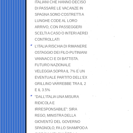
ITALIANI CHE HANNO DECISO
DI PASSARE LE VACANZE IN
SPAGNA SONO COSTRETTI A
LUNGHE CODE AL LORO
ARRIVO, CON PASSEGGERI
SCELTI A CASO O INTERI AEREI
CONTROLLATI
L’ITALIA RISCHIA DI RIMANERE
OSTAGGIO DEI FILO-PUTINIANI
VANNACCI E DI BATTISTA.
FUTURO NAZIONALE
VELEGGIA SOPRA IL 7% E UN
EVENTUALE PARTITO DELL’EX
GRILLINO VARREBBE TRA IL 2
E IL 3.5%
“DALL’ITALIA UNA MISURA
RIDICOLA E
IRRESPONSABILE”: SIRA
REGO, MINISTRA DELLA
GIOVENTÙ DEL GOVERNO
SPAGNOLO, FA LO SHAMPOO A