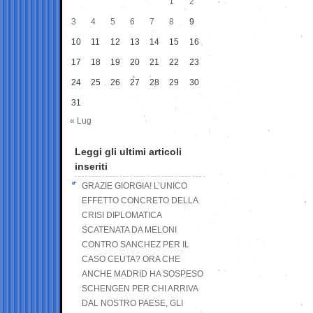
1
2
3
4
5
6
7
8
9
10
11
12
13
14
15
16
17
18
19
20
21
22
23
24
25
26
27
28
29
30
31
« Lug
Leggi gli ultimi articoli
inseriti
GRAZIE GIORGIA! L’UNICO
EFFETTO CONCRETO DELLA
CRISI DIPLOMATICA
SCATENATA DA MELONI
CONTRO SANCHEZ PER IL
CASO CEUTA? ORA CHE
ANCHE MADRID HA SOSPESO
SCHENGEN PER CHI ARRIVA
DAL NOSTRO PAESE, GLI