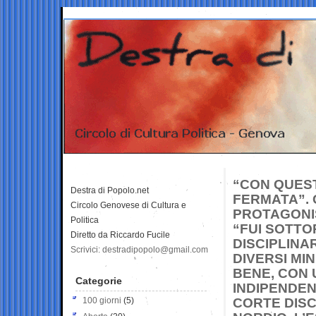
“CON QUEST
Destra di Popolo.net
FERMATA”.
Circolo Genovese di Cultura e
PROTAGONIS
Politica
“FUI SOTTO
Diretto da Riccardo Fucile
DISCIPLINA
Scrivici: destradipopolo@gmail.com
DIVERSI MIN
BENE, CON 
Categorie
INDIPENDEN
100 giorni
(5)
CORTE DISC