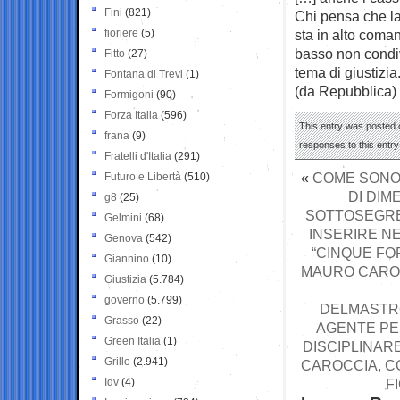
Fini
(821)
Chi pensa che la
fioriere
(5)
sta in alto comand
basso non condiv
Fitto
(27)
tema di giustizia
Fontana di Trevi
(1)
(da Repubblica)
Formigoni
(90)
Forza Italia
(596)
This entry was posted 
frana
(9)
responses to this entr
Fratelli d'Italia
(291)
«
COME SONO S
Futuro e Libertà
(510)
DI DIM
g8
(25)
SOTTOSEGRE
Gelmini
(68)
INSERIRE NE
Genova
(542)
“CINQUE FOR
Giannino
(10)
MAURO CAROC
Giustizia
(5.784)
governo
(5.799)
DELMASTRO
Grasso
(22)
AGENTE PE
Green Italia
(1)
DISCIPLINAR
Grillo
(2.941)
CAROCCIA, 
Idv
(4)
F