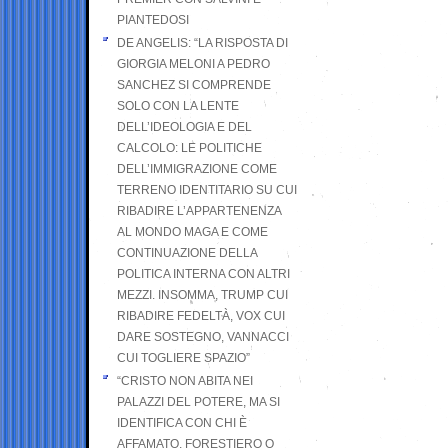
PIANTEDOSI
DE ANGELIS: “LA RISPOSTA DI
GIORGIA MELONI A PEDRO
SANCHEZ SI COMPRENDE
SOLO CON LA LENTE
DELL’IDEOLOGIA E DEL
CALCOLO: LE POLITICHE
DELL’IMMIGRAZIONE COME
TERRENO IDENTITARIO SU CUI
RIBADIRE L’APPARTENENZA
AL MONDO MAGA E COME
CONTINUAZIONE DELLA
POLITICA INTERNA CON ALTRI
MEZZI. INSOMMA, TRUMP CUI
RIBADIRE FEDELTÀ, VOX CUI
DARE SOSTEGNO, VANNACCI
CUI TOGLIERE SPAZIO”
“CRISTO NON ABITA NEI
PALAZZI DEL POTERE, MA SI
IDENTIFICA CON CHI È
AFFAMATO, FORESTIERO O