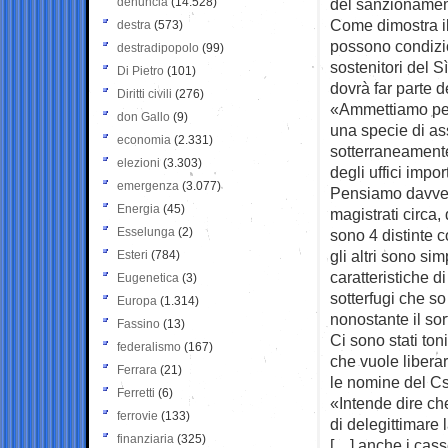
denuncia
(14.528)
del sanzionament
Come dimostra il
destra
(573)
possono condizion
destradipopolo
(99)
sostenitori del S
Di Pietro
(101)
dovrà far parte 
Diritti civili
(276)
«Ammettiamo per
don Gallo
(9)
una specie di as
economia
(2.331)
sotterraneamente
elezioni
(3.303)
degli uffici impor
emergenza
(3.077)
Pensiamo davvero 
Energia
(45)
magistrati circa, 
Esselunga
(2)
sono 4 distinte co
gli altri sono si
Esteri
(784)
caratteristiche d
Eugenetica
(3)
sotterfugi che so
Europa
(1.314)
nonostante il so
Fassino
(13)
Ci sono stati ton
federalismo
(167)
che vuole liberar
Ferrara
(21)
le nomine del C
Ferretti
(6)
«Intende dire ch
ferrovie
(133)
di delegittimare
finanziaria
(325)
[…] anche i casse