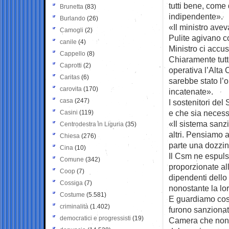
tutti bene, come
Brunetta
(83)
indipendente».
Burlando
(26)
«Il ministro avev
Camogli
(2)
Pulite agivano cor
canile
(4)
Ministro ci accusò
Cappello
(8)
Chiaramente tutt
Caprotti
(2)
operativa l’Alta 
Caritas
(6)
sarebbe stato l’o
carovita
(170)
incatenate».
casa
(247)
I sostenitori del
e che sia necess
Casini
(119)
«Il sistema sanzi
Centrodestra in Liguria
(35)
altri. Pensiamo
Chiesa
(276)
parte una dozzina
Cina
(10)
Il Csm ne espuls
Comune
(342)
proporzionate al
Coop
(7)
dipendenti dello 
Cossiga
(7)
nonostante la lor
Costume
(5.581)
E guardiamo cos
criminalità
(1.402)
furono sanzionati
democratici e progressisti
(19)
Camera che non a