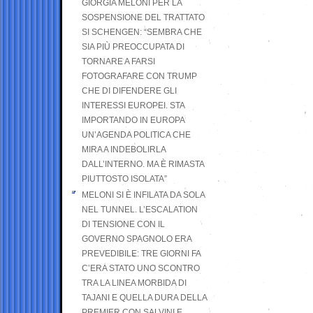
GIORGIA MELONI PER LA
SOSPENSIONE DEL TRATTATO
SI SCHENGEN: “SEMBRA CHE
SIA PIÙ PREOCCUPATA DI
TORNARE A FARSI
FOTOGRAFARE CON TRUMP
CHE DI DIFENDERE GLI
INTERESSI EUROPEI. STA
IMPORTANDO IN EUROPA
UN’AGENDA POLITICA CHE
MIRA A INDEBOLIRLA
DALL’INTERNO. MA È RIMASTA
PIUTTOSTO ISOLATA”
MELONI SI È INFILATA DA SOLA
NEL TUNNEL. L’ESCALATION
DI TENSIONE CON IL
GOVERNO SPAGNOLO ERA
PREVEDIBILE: TRE GIORNI FA
C’ERA STATO UNO SCONTRO
TRA LA LINEA MORBIDA DI
TAJANI E QUELLA DURA DELLA
PREMIER CON SALVINI E