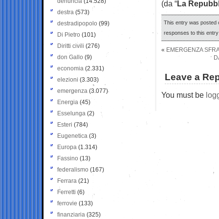
denuncia
(14.528)
(da “
La Repubbl
destra
(573)
This entry was posted o
destradipopolo
(99)
responses to this entr
Di Pietro
(101)
Diritti civili
(276)
«
EMERGENZA SFRAT
don Gallo
(9)
D
economia
(2.331)
Leave a Rep
elezioni
(3.303)
emergenza
(3.077)
You must be
log
Energia
(45)
Esselunga
(2)
Esteri
(784)
Eugenetica
(3)
Europa
(1.314)
Fassino
(13)
federalismo
(167)
Ferrara
(21)
Ferretti
(6)
ferrovie
(133)
finanziaria
(325)