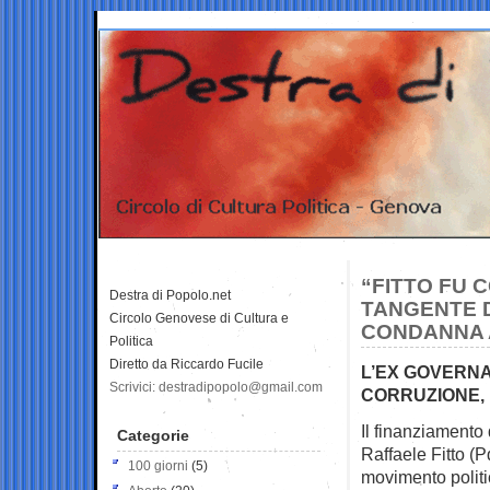
“FITTO FU 
Destra di Popolo.net
TANGENTE D
Circolo Genovese di Cultura e
CONDANNA A
Politica
Diretto da Riccardo Fucile
L’EX GOVERN
Scrivici: destradipopolo@gmail.com
CORRUZIONE, 
Il finanziamento
Categorie
Raffaele Fitto (P
100 giorni
(5)
movimento politi