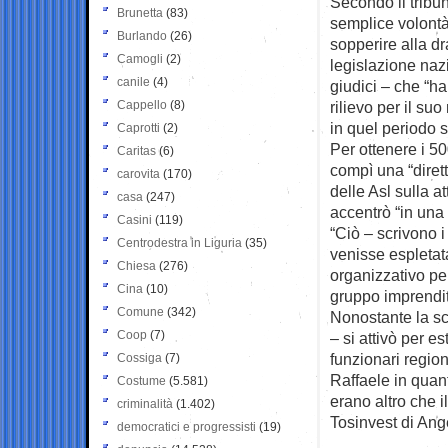
Secondo il tribun
Brunetta
(83)
semplice volontà
Burlando
(26)
sopperire alla dr
Camogli
(2)
legislazione naz
canile
(4)
giudici – che “h
Cappello
(8)
rilievo per il su
in quel periodo 
Caprotti
(2)
Per ottenere i 50
Caritas
(6)
compì una “dirett
carovita
(170)
delle Asl sulla a
casa
(247)
accentrò “in una 
Casini
(119)
“Ciò – scrivono i
Centrodestra in Liguria
(35)
venisse espletat
Chiesa
(276)
organizzativo pe
Cina
(10)
gruppo imprendit
Comune
(342)
Nonostante la sco
Coop
(7)
– si attivò per es
funzionari region
Cossiga
(7)
Raffaele in quan
Costume
(5.581)
erano altro che i
criminalità
(1.402)
Tosinvest di Ang
democratici e progressisti
(19)