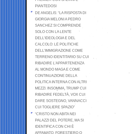
PIANTEDOSI
DE ANGELIS: “LA RISPOSTA DI
GIORGIA MELONI A PEDRO
SANCHEZ SI COMPRENDE
SOLO CON LA LENTE
DELL’IDEOLOGIA E DEL
CALCOLO: LE POLITICHE
DELL’IMMIGRAZIONE COME
TERRENO IDENTITARIO SU CUI
RIBADIRE L’APPARTENENZA
AL MONDO MAGA E COME
CONTINUAZIONE DELLA
POLITICA INTERNA CON ALTRI
MEZZI. INSOMMA, TRUMP CUI
RIBADIRE FEDELTÀ, VOX CUI
DARE SOSTEGNO, VANNACCI
CUI TOGLIERE SPAZIO”
“CRISTO NON ABITA NEI
PALAZZI DEL POTERE, MA SI
IDENTIFICA CON CHI È
AFFAMATO, FORESTIERO O