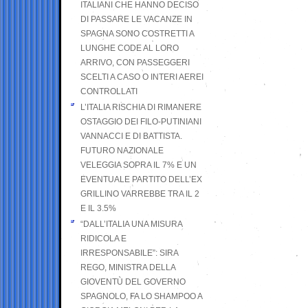
ITALIANI CHE HANNO DECISO
DI PASSARE LE VACANZE IN
SPAGNA SONO COSTRETTI A
LUNGHE CODE AL LORO
ARRIVO, CON PASSEGGERI
SCELTI A CASO O INTERI AEREI
CONTROLLATI
L’ITALIA RISCHIA DI RIMANERE
OSTAGGIO DEI FILO-PUTINIANI
VANNACCI E DI BATTISTA.
FUTURO NAZIONALE
VELEGGIA SOPRA IL 7% E UN
EVENTUALE PARTITO DELL’EX
GRILLINO VARREBBE TRA IL 2
E IL 3.5%
“DALL’ITALIA UNA MISURA
RIDICOLA E
IRRESPONSABILE”: SIRA
REGO, MINISTRA DELLA
GIOVENTÙ DEL GOVERNO
SPAGNOLO, FA LO SHAMPOO A