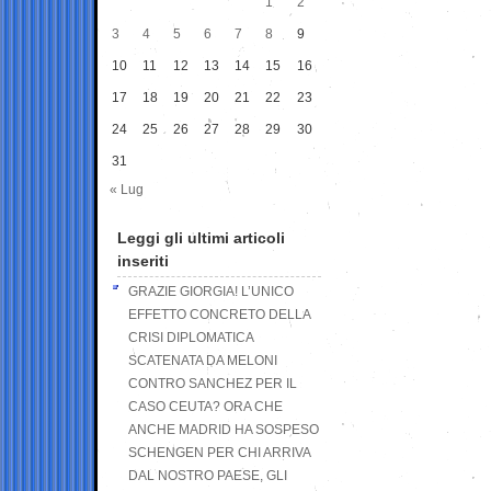
1
2
3
4
5
6
7
8
9
10
11
12
13
14
15
16
17
18
19
20
21
22
23
24
25
26
27
28
29
30
31
« Lug
Leggi gli ultimi articoli
inseriti
GRAZIE GIORGIA! L’UNICO
EFFETTO CONCRETO DELLA
CRISI DIPLOMATICA
SCATENATA DA MELONI
CONTRO SANCHEZ PER IL
CASO CEUTA? ORA CHE
ANCHE MADRID HA SOSPESO
SCHENGEN PER CHI ARRIVA
DAL NOSTRO PAESE, GLI