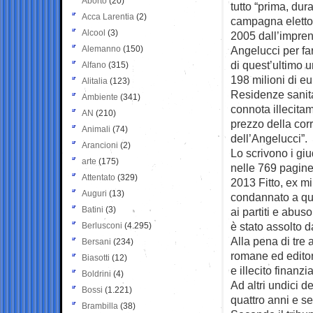
Aborto
(20)
tutto “prima, dur
Acca Larentia
(2)
campagna elettor
Alcool
(3)
2005 dall’impre
Alemanno
(150)
Angelucci per fa
di quest’ultimo 
Alfano
(315)
198 milioni di eu
Alitalia
(123)
Residenze sanitar
Ambiente
(341)
connota illecitam
AN
(210)
prezzo della corr
Animali
(74)
dell’Angelucci”.
Arancioni
(2)
Lo scrivono i giu
arte
(175)
nelle 769 pagine
Attentato
(329)
2013 Fitto, ex mi
Auguri
(13)
condannato a qua
Batini
(3)
ai partiti e abuso
è stato assolto d
Berlusconi
(4.295)
Alla pena di tre 
Bersani
(234)
romane ed editor
Biasotti
(12)
e illecito finanzi
Boldrini
(4)
Ad altri undici d
Bossi
(1.221)
quattro anni e se
Brambilla
(38)