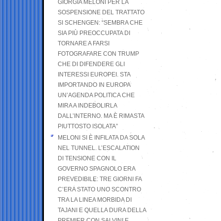
GIORGIA MELONI PER LA
SOSPENSIONE DEL TRATTATO
SI SCHENGEN: “SEMBRA CHE
SIA PIÙ PREOCCUPATA DI
TORNARE A FARSI
FOTOGRAFARE CON TRUMP
CHE DI DIFENDERE GLI
INTERESSI EUROPEI. STA
IMPORTANDO IN EUROPA
UN’AGENDA POLITICA CHE
MIRA A INDEBOLIRLA
DALL’INTERNO. MA È RIMASTA
PIUTTOSTO ISOLATA”
MELONI SI È INFILATA DA SOLA
NEL TUNNEL. L’ESCALATION
DI TENSIONE CON IL
GOVERNO SPAGNOLO ERA
PREVEDIBILE: TRE GIORNI FA
C’ERA STATO UNO SCONTRO
TRA LA LINEA MORBIDA DI
TAJANI E QUELLA DURA DELLA
PREMIER CON SALVINI E