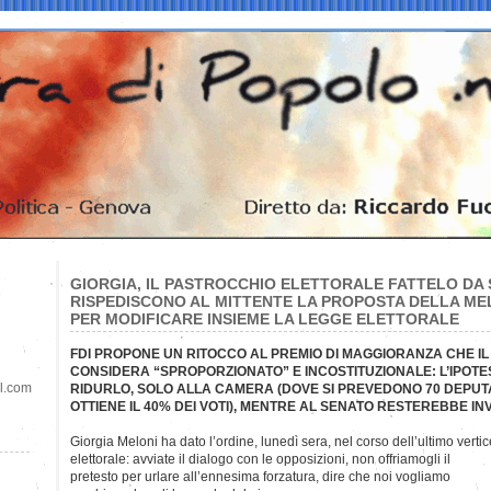
GIORGIA, IL PASTROCCHIO ELETTORALE FATTELO DA 
RISPEDISCONO AL MITTENTE LA PROPOSTA DELLA MEL
PER MODIFICARE INSIEME LA LEGGE ELETTORALE
FDI PROPONE UN RITOCCO AL PREMIO DI MAGGIORANZA CHE I
CONSIDERA “SPROPORZIONATO” E INCOSTITUZIONALE: L’IPOTESI
il.com
RIDURLO, SOLO ALLA CAMERA (DOVE SI PREVEDONO 70 DEPUTAT
OTTIENE IL 40% DEI VOTI), MENTRE AL SENATO RESTEREBBE IN
Giorgia Meloni ha dato l’ordine, lunedì sera, nel corso dell’ultimo vert
elettorale: avviate il dialogo con le opposizioni, non offriamogli il
pretesto per urlare all’ennesima forzatura, dire che noi vogliamo