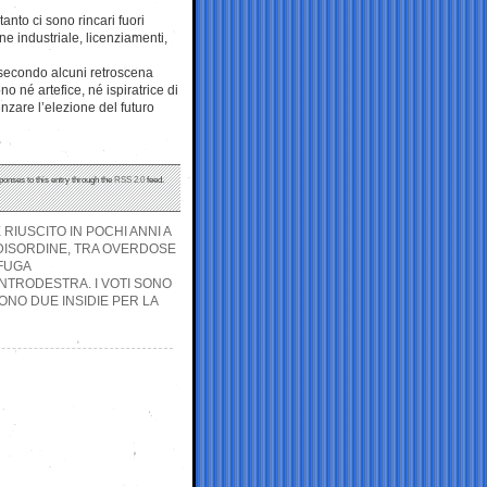
nto ci sono rincari fuori
one industriale, licenziamenti,
, secondo alcuni retroscena
o né artefice, né ispiratrice di
enzare l’elezione del futuro
ponses to this entry through the
RSS 2.0
feed.
RIUSCITO IN POCHI ANNI A
L DISORDINE, TRA OVERDOSE
 FUGA
ENTRODESTRA. I VOTI SONO
SONO DUE INSIDIE PER LA