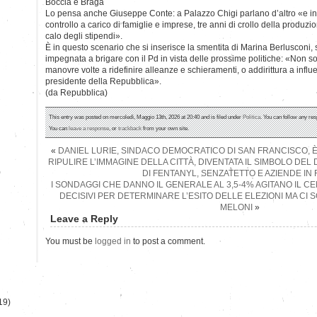
Boccia e Braga
Lo pensa anche Giuseppe Conte: a Palazzo Chigi parlano d’altro «e inta
controllo a carico di famiglie e imprese, tre anni di crollo della produzi
calo degli stipendi».
È in questo scenario che si inserisce la smentita di Marina Berlusconi
impegnata a brigare con il Pd in vista delle prossime politiche: «Non son
manovre volte a ridefinire alleanze e schieramenti, o addirittura a influ
presidente della Repubblica».
(da Repubblica)
This entry was posted on mercoledì, Maggio 13th, 2026 at 20:40 and is filed under
Politica
. You can follow any res
You can
leave a response
, or
trackback
from your own site.
«
DANIEL LURIE, SINDACO DEMOCRATICO DI SAN FRANCISCO, È 
RIPULIRE L’IMMAGINE DELLA CITTÀ, DIVENTATA IL SIMBOLO DE
)
DI FENTANYL, SENZATETTO E AZIENDE IN
I SONDAGGI CHE DANNO IL GENERALE AL 3,5-4% AGITANO IL C
DECISIVI PER DETERMINARE L’ESITO DELLE ELEZIONI MA CI 
MELONI
»
Leave a Reply
You must be
logged in
to post a comment.
19)