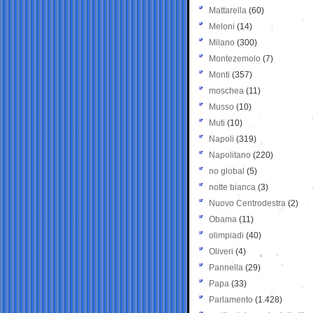
Mattarella
(60)
Meloni
(14)
Milano
(300)
Montezemolo
(7)
Monti
(357)
moschea
(11)
Musso
(10)
Muti
(10)
Napoli
(319)
Napolitano
(220)
no global
(5)
notte bianca
(3)
Nuovo Centrodestra
(2)
Obama
(11)
olimpiadi
(40)
Oliveri
(4)
Pannella
(29)
Papa
(33)
Parlamento
(1.428)