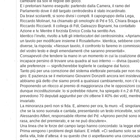
cambiare da soli le regole del gioco.
E i pretoriani hanno eseguito: partendo dalla Camera, il ramo del
Parlamento dove il ddl targato centrodestra è stato incardinato.
Da bravi scolaretti, si sono divisi i compiti. Il capogruppo della Lega,
Riccardo Molinari, ha chiamato gli omologhi di Pd e 5S, Chiara Braga 
Riccardo Ricciardi. Il collega di FdI, Galeazzo Bignami, ha contattato
Azione e Iv. Mentre il forzista Enrico Costa ha sentito Avs.
Identico l’invito, rivolto a tutti gli interlocutori del centrosinistra: «Apria
un tavolo per modificare insieme il Rosatellum». Identica, sebbene co
diverse, la risposta: «Nessun tavolo, il confronto lo faremo in commiss
del vostro testo e degli emendamenti che saranno presentati».
Consapevoli che tendere la mano in un momento in cui la coalizione di
incapace persino di trovare una quadra al suo interno — divisa (quasi) s
alle preferenze — significherebbe toglierle le castagne dal fuoco.
Tanto più per una correzione del sistema elettorale pensata per non ri
giro. E pazienza se il meloniano Giovanni Donzelli ancora ieri insisteva
abbiamo già detto che siamo pronti a qualsiasi cambiamento, non c’è 
Proponendo un ritocco al premio di maggioranza che le opposizioni c
dunque incostituzionale: lo si potrebbe ridurre, ha spiegato il n.2 di Fd
prevedono 70 deputati aggiuntivi per chi ottiene il 40% dei voti), ment
invariato.
La minoranza però non si fida. E, almeno per ora, fa muro. «È singolare
che se la sono suonata e cantata, presentando un testo irricevibile, scri
Alessandro Alfieri, responsabile riforme del Pd: «Aprono perché sono in
rasa, anche del premierato, e se ne può discutere».
Una linea che le forze del campo largo hanno concordato: la legge elett
Prima vengono i problemi degli italiani. E infatti. «Ci sediamo solo se si 
della vita, liste d’attesa: è su questo che ci aspettavamo una convocaz