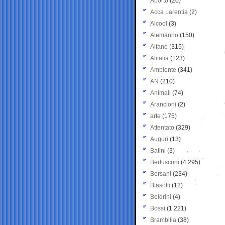
Aborto
(20)
Acca Larentia
(2)
Alcool
(3)
Alemanno
(150)
Alfano
(315)
Alitalia
(123)
Ambiente
(341)
AN
(210)
Animali
(74)
Arancioni
(2)
arte
(175)
Attentato
(329)
Auguri
(13)
Batini
(3)
Berlusconi
(4.295)
Bersani
(234)
Biasotti
(12)
Boldrini
(4)
Bossi
(1.221)
Brambilla
(38)