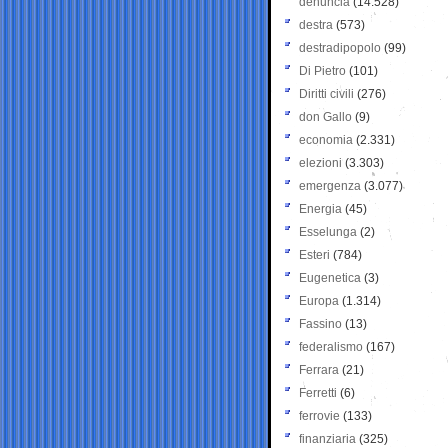
denuncia
(14.528)
destra
(573)
destradipopolo
(99)
Di Pietro
(101)
Diritti civili
(276)
don Gallo
(9)
economia
(2.331)
elezioni
(3.303)
emergenza
(3.077)
Energia
(45)
Esselunga
(2)
Esteri
(784)
Eugenetica
(3)
Europa
(1.314)
Fassino
(13)
federalismo
(167)
Ferrara
(21)
Ferretti
(6)
ferrovie
(133)
finanziaria
(325)