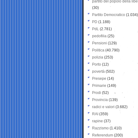
partito del popolo della libe
(30)
Partito Democratico
(1.034)
PD
(1.188)
PdL
(2.781)
pedofilia
(25)
Pensioni
(129)
Politica
(40.790)
polizia
(253)
Porto
(12)
povertà
(502)
Presepe
(14)
Primarie
(149)
Prodi
(52)
Provincia
(139)
radici e valori
(3.682)
RAI
(359)
rapine
(37)
Razzismo
(1.410)
Referendum
(200)