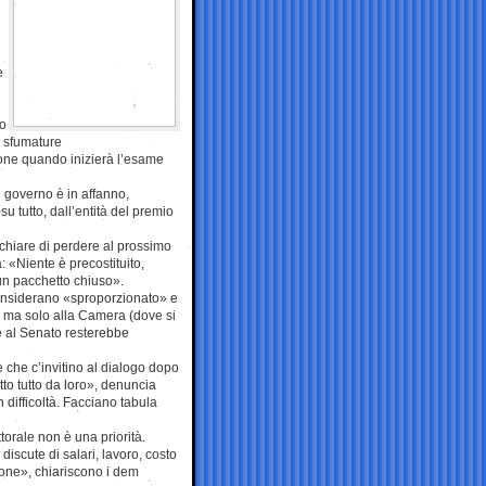
e
mo
n sfumature
ione quando inizierà l’esame
 governo è in affanno,
u tutto, dall’entità del premio
schiare di perdere al prossimo
: «Niente è precostituito,
un pacchetto chiuso».
onsiderano «sproporzionato» e
I, ma solo alla Camera (dove si
re al Senato resterebbe
 che c’invitino al dialogo dopo
tto tutto da loro», denuncia
 difficoltà. Facciano tabula
orale non è una priorità.
discute di salari, lavoro, costo
ione», chiariscono i dem