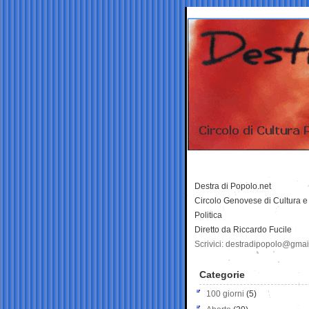
Destra di Popolo.net
Circolo Genovese di Cultura e
Politica
Diretto da Riccardo Fucile
Scrivici: destradipopolo@gma
Categorie
100 giorni
(5)