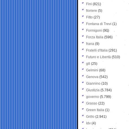
Fini
(821)
fioriere
(5)
Fitto
(27)
Fontana di Trevi
(1)
Formigoni
(90)
Forza Italia
(596)
frana
(9)
Fratelli d'Italia
(291)
Futuro e Libertà
(510)
g8
(25)
Gelmini
(68)
Genova
(542)
Giannino
(10)
Giustizia
(5.784)
governo
(5.799)
Grasso
(22)
Green Italia
(1)
Grillo
(2.941)
Idv
(4)