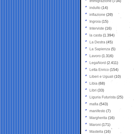
Immigrazione
(734)
indulto
(14)
inflazione
(26)
Ingroia
(15)
Interviste
(16)
la casta
(1.394)
La Destra
(45)
La Sapienza
(5)
Lavoro
(1.316)
LegaNord
(2.411)
Letta Enrico
(154)
Liberi e Uguali
(10)
Libia
(68)
Libri
(33)
Liguria Futurista
(25)
mafia
(543)
manifesto
(7)
Margherita
(16)
Maroni
(171)
Mastella
(16)