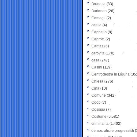
Brunetta
(83)
Burlando
(26)
Camogli
(2)
canile
(4)
Cappello
(8)
Caprotti
(2)
Caritas
(6)
carovita
(170)
casa
(247)
Casini
(119)
Centrodestra in Liguria
(35
Chiesa
(276)
Cina
(10)
Comune
(342)
Coop
(7)
Cossiga
(7)
Costume
(5.581)
criminalità
(1.402)
democratici e progressisti
(