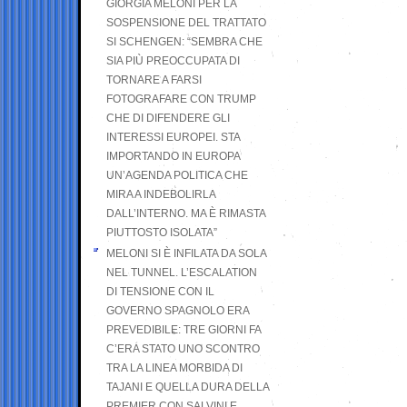
GIORGIA MELONI PER LA
SOSPENSIONE DEL TRATTATO
SI SCHENGEN: “SEMBRA CHE
SIA PIÙ PREOCCUPATA DI
TORNARE A FARSI
FOTOGRAFARE CON TRUMP
CHE DI DIFENDERE GLI
INTERESSI EUROPEI. STA
IMPORTANDO IN EUROPA
UN’AGENDA POLITICA CHE
MIRA A INDEBOLIRLA
DALL’INTERNO. MA È RIMASTA
PIUTTOSTO ISOLATA”
MELONI SI È INFILATA DA SOLA
NEL TUNNEL. L’ESCALATION
DI TENSIONE CON IL
GOVERNO SPAGNOLO ERA
PREVEDIBILE: TRE GIORNI FA
C’ERA STATO UNO SCONTRO
TRA LA LINEA MORBIDA DI
TAJANI E QUELLA DURA DELLA
PREMIER CON SALVINI E