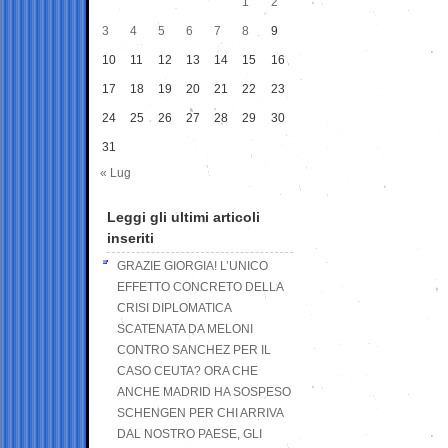
1
2
3
4
5
6
7
8
9
10
11
12
13
14
15
16
17
18
19
20
21
22
23
24
25
26
27
28
29
30
31
« Lug
Leggi gli ultimi articoli
inseriti
GRAZIE GIORGIA! L’UNICO
EFFETTO CONCRETO DELLA
CRISI DIPLOMATICA
SCATENATA DA MELONI
CONTRO SANCHEZ PER IL
CASO CEUTA? ORA CHE
ANCHE MADRID HA SOSPESO
SCHENGEN PER CHI ARRIVA
DAL NOSTRO PAESE, GLI