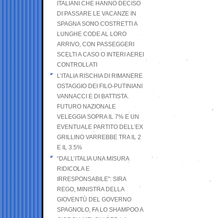
ITALIANI CHE HANNO DECISO
DI PASSARE LE VACANZE IN
SPAGNA SONO COSTRETTI A
LUNGHE CODE AL LORO
ARRIVO, CON PASSEGGERI
SCELTI A CASO O INTERI AEREI
CONTROLLATI
L’ITALIA RISCHIA DI RIMANERE
OSTAGGIO DEI FILO-PUTINIANI
VANNACCI E DI BATTISTA.
FUTURO NAZIONALE
VELEGGIA SOPRA IL 7% E UN
EVENTUALE PARTITO DELL’EX
GRILLINO VARREBBE TRA IL 2
E IL 3.5%
“DALL’ITALIA UNA MISURA
RIDICOLA E
IRRESPONSABILE”: SIRA
REGO, MINISTRA DELLA
GIOVENTÙ DEL GOVERNO
SPAGNOLO, FA LO SHAMPOO A