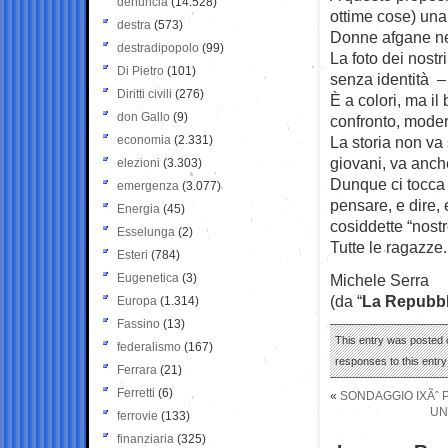
denuncia
(14.528)
ottime cose) una
destra
(573)
Donne afgane nel
destradipopolo
(99)
La foto dei nostr
Di Pietro
(101)
senza identità –
Diritti civili
(276)
È a colori, ma il
don Gallo
(9)
confronto, mode
economia
(2.331)
La storia non v
giovani, va anche
elezioni
(3.303)
Dunque ci tocca s
emergenza
(3.077)
pensare, e dire, 
Energia
(45)
cosiddette “nostr
Esselunga
(2)
Tutte le ragazze.
Esteri
(784)
Eugenetica
(3)
Michele Serra
(da “
La Repubbl
Europa
(1.314)
Fassino
(13)
This entry was posted o
federalismo
(167)
responses to this entr
Ferrara
(21)
Ferretti
(6)
«
SONDAGGIO IXÃˆ P
UN
ferrovie
(133)
finanziaria
(325)