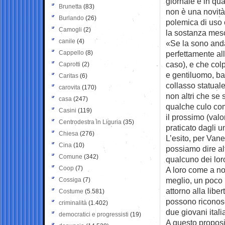
giornale e in qu
Brunetta
(83)
non è una novità
Burlando
(26)
polemica di uso 
Camogli
(2)
la sostanza mes
canile
(4)
«Se la sono anda
Cappello
(8)
perfettamente al
caso), e che col
Caprotti
(2)
e gentiluomo, ba
Caritas
(6)
collasso statual
carovita
(170)
non altri che se 
casa
(247)
qualche culo com
Casini
(119)
il prossimo (val
Centrodestra in Liguria
(35)
praticato dagli uni
Chiesa
(276)
L’esito, per Van
Cina
(10)
possiamo dire al
Comune
(342)
qualcuno dei loro
Coop
(7)
A loro come a noi
meglio, un poco 
Cossiga
(7)
attorno alla libe
Costume
(5.581)
possono riconosc
criminalità
(1.402)
due giovani itali
democratici e progressisti
(19)
A questo proposi