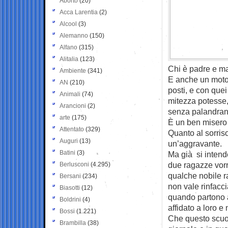
Aborto
(20)
Acca Larentia
(2)
Alcool
(3)
Alemanno
(150)
Alfano
(315)
Alitalia
(123)
Chi è padre e ma
Ambiente
(341)
E anche un moto
AN
(210)
posti, e con quei
Animali
(74)
mitezza potesse,
Arancioni
(2)
senza palandrane
arte
(175)
È un ben misero 
Attentato
(329)
Quanto al sorriso
Auguri
(13)
un’aggravante.
Batini
(3)
Ma già si intende
due ragazze vorr
Berlusconi
(4.295)
qualche nobile ra
Bersani
(234)
non vale rinfacci
Biasotti
(12)
quando partono a
Boldrini
(4)
affidato a loro e 
Bossi
(1.221)
Che questo scuote
Brambilla
(38)