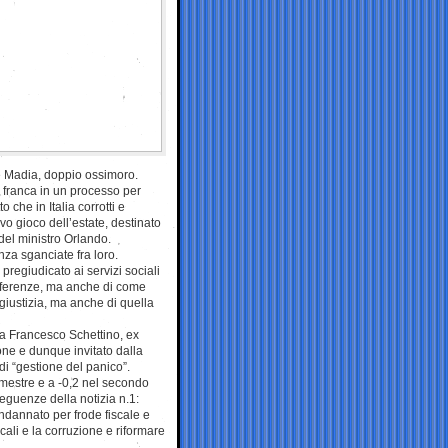
i e Madia, doppio ossimoro.
franca in un processo per
 che in Italia corrotti e
vo gioco dell’estate, destinato
 del ministro Orlando.
nza sganciate fra loro.
 pregiudicato ai servizi sociali
referenze, ma anche di come
 giustizia, ma anche di quella
da Francesco Schettino, ex
ne e dunque invitato dalla
di “gestione del panico”.
trimestre e a -0,2 nel secondo
eguenze della notizia n.1:
ndannato per frode fiscale e
ali e la corruzione e riformare