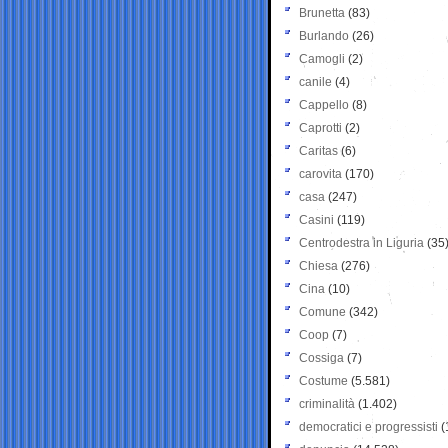
Brunetta
(83)
Burlando
(26)
Camogli
(2)
canile
(4)
Cappello
(8)
Caprotti
(2)
Caritas
(6)
carovita
(170)
casa
(247)
Casini
(119)
Centrodestra in Liguria
(35
Chiesa
(276)
Cina
(10)
Comune
(342)
Coop
(7)
Cossiga
(7)
Costume
(5.581)
criminalità
(1.402)
democratici e progressisti
(