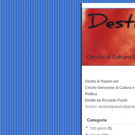
Destra di Popolo.net
Circolo Genovese di Cultura e
Politica
Diretto da Riccardo Fucile
Scrivici: destradipopolo@gma
Categorie
100 giorni
(5)