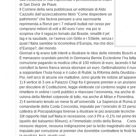
di San Donà de Piave.
Il Corriere della sera pubblicava un editoriale di Aldo
Cazzullo dall’azzeccatissimo titolo “Come disperdere un
patrimonio” che faceva pensare a una sacrosanta
reprimenda a Renzi per i 7 miliardi buttati nel cesso per
comprarsi milioni di voti a 80 euro l’uno: ma poi si
scopriva che il ragazzo tornato dal Brasile, smaltiti il jet
lag e la saudade, ce l’aveva con Grillo e i 5Stelle, senza i
quali l’Italia sarebbe la locomotiva d’Europa, ma che dico
d’Europa?, del mondo.
Giornali e tg erano tutti intenti a illustrare le idee delle ministre Bosch
E menavano scandalo perchè in Germania Bernie Ecclestone l’ha fatta 
corruzione pagando la modica cifra di 100 milioni di euro, tacendo il fatto
corruttori la fanno franca senza sborsare un euro. Gettonatissimo il nuo
a soppiantare l’hula-hoop e il cubo di Rubik: la Riforma della Giustizia
Poi, nell’arco di alcune ore mattutine, sono giunte tre notizie all’appare
1) Il vertice di 3 ore a Palazzo Chigi fra il giovane premier e un anziano
per discutere di Costituzione, legge elettorale col contorno soglie e p
rimettere in ordine i conti pubblici e rilanciare l’economia, ma anche di
culona della Merkel colpevole di tutto, ma anche di Milan e Fiorentina.
2) Il seminario tenuto un mese fa all’università La Sapienza di Roma 
comandante della Costa Concordia, imputato per l’omicidio di 33 perso
cattedra di Psicopatologia forense a illustrare le più avanzate tecniche 
3)Il rapporto Istat sull’Italia in recessione, con il Pil a -0,1% nel primo 
(quello dei balsamici 80euro), e l’immediato crollo della Borsa. Cons
nessuno stupore, nessuna indignazione per la lectio magistralis del co
imputato per corruzione al premier che dovrebbe combattere le frodi fisc
la giustizia. Anzi, giusto così.