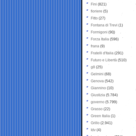
Fini
(821)
fioriere
(5)
Fitto
(27)
Fontana di Trevi
(1)
Formigoni
(90)
Forza Italia
(596)
frana
(9)
Fratelli d'Italia
(291)
Futuro e Libertà
(510)
g8
(25)
Gelmini
(68)
Genova
(542)
Giannino
(10)
Giustizia
(5.784)
governo
(5.799)
Grasso
(22)
Green Italia
(1)
Grillo
(2.941)
Idv
(4)