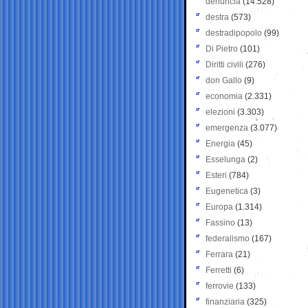
denuncia
(14.528)
destra
(573)
destradipopolo
(99)
Di Pietro
(101)
Diritti civili
(276)
don Gallo
(9)
economia
(2.331)
elezioni
(3.303)
emergenza
(3.077)
Energia
(45)
Esselunga
(2)
Esteri
(784)
Eugenetica
(3)
Europa
(1.314)
Fassino
(13)
federalismo
(167)
Ferrara
(21)
Ferretti
(6)
ferrovie
(133)
finanziaria
(325)