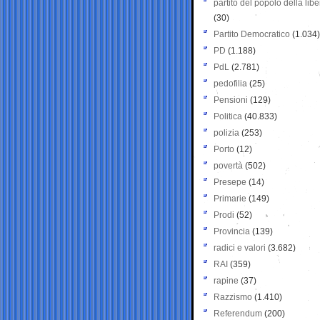
partito del popolo della libe
(30)
Partito Democratico
(1.034)
PD
(1.188)
PdL
(2.781)
pedofilia
(25)
Pensioni
(129)
Politica
(40.833)
polizia
(253)
Porto
(12)
povertà
(502)
Presepe
(14)
Primarie
(149)
Prodi
(52)
Provincia
(139)
radici e valori
(3.682)
RAI
(359)
rapine
(37)
Razzismo
(1.410)
Referendum
(200)