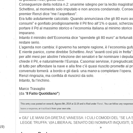
Conseguenze della notizia n.2: unanime sdegno per la lectio magistra
Schettino, al momento solo imputato e non ancora condannato. Consegue
premier Renzi dice “me l’aspettavo”.
Era tutto astutamente calcolato. Quando annunciava che gli 80 euro a
consumi” e gonfiato prodigiosamente il Pil fino all’1% o quasi, scherzav
portare il Pd al massimo storico e l’economia italiana al minimo storico d
imparano.
Intanto il ministro dell’Economia dice “spendete gli 80 euro” ai fortunati 
restare serio.
L’agenda non cambia: il governo ha sempre ragione, è l’economia gufa
E niente panico, come direbbe Schettino. Anzi “avanti così più in fretta”
per altri mesi per abolire l’elezione dei senatori e far nominare i deputat
chiede il Pil, e naturalmente l’Europa. Casomai servisse, il pregiudicat
di tutto per affondare la nave e alla fine c’è quasi riuscito promette al
convenuto tornerà a bordo e gli darà una mano a completare l’opera.
)
Renzi ringrazia, ma confida di riuscirci da solo.
Intanto, fa l’inchino.
Marco Travaglio
(da “
Il Fatto Quotidiano”
)
This entry was posted on venerdì, Agosto 8th, 2014 at 11:19 and is filed under
Renzi
. You can follow any responses
leave a response
, or
trackback
from your own site.
«
GIU’ LE MANI DA GRETA E VANESSA: I CULI COMODI DEL “SE L
LEGGE TRUFFA: VIA LIBERA AL SENATO DEI NOMINATI INQUISITI, 
19)
»