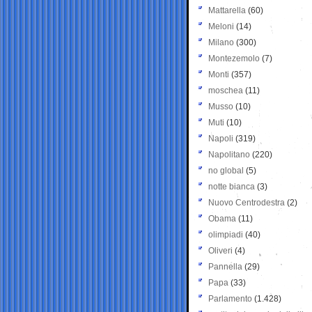
Mattarella
(60)
Meloni
(14)
Milano
(300)
Montezemolo
(7)
Monti
(357)
moschea
(11)
Musso
(10)
Muti
(10)
Napoli
(319)
Napolitano
(220)
no global
(5)
notte bianca
(3)
Nuovo Centrodestra
(2)
Obama
(11)
olimpiadi
(40)
Oliveri
(4)
Pannella
(29)
Papa
(33)
Parlamento
(1.428)