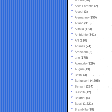
Aborto
(20)
Acca Larentia
(2)
Alcool
(3)
Alemanno
(150)
Alfano
(315)
Alitalia
(123)
Ambiente
(341)
AN
(210)
Animali
(74)
Arancioni
(2)
arte
(175)
Attentato
(329)
Auguri
(13)
Batini
(3)
Berlusconi
(4.295)
Bersani
(234)
Biasotti
(12)
Boldrini
(4)
Bossi
(1.221)
Brambilla
(38)