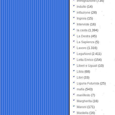
Immigrazione
(734)
indulto
(14)
inflazione
(26)
Ingroia
(15)
Interviste
(16)
la casta
(1.394)
La Destra
(45)
La Sapienza
(5)
Lavoro
(1.316)
LegaNord
(2.411)
Letta Enrico
(154)
Liberi e Uguali
(10)
Libia
(68)
Libri
(33)
Liguria Futurista
(25)
mafia
(543)
manifesto
(7)
Margherita
(16)
Maroni
(171)
Mastella
(16)