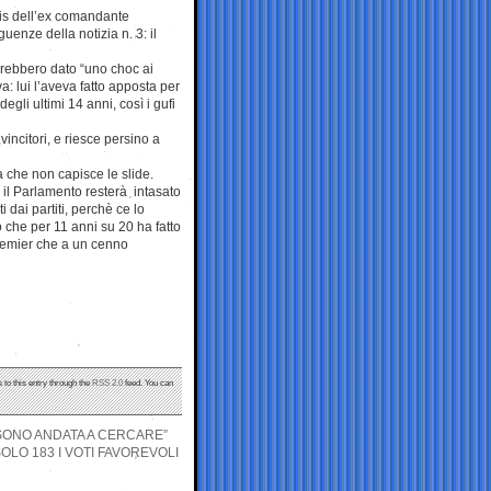
lis dell’ex comandante
nze della notizia n. 3: il
vrebbero dato “uno choc ai
a: lui l’aveva fatto apposta per
egli ultimi 14 anni, così i gufi
vincitori, e riesce persino a
 che non capisce le slide.
: il Parlamento resterà intasato
i dai partiti, perchè ce lo
o che per 11 anni su 20 ha fatto
 premier che a un cenno
 to this entry through the
RSS 2.0
feed. You can
A SONO ANDATA A CERCARE”
SOLO 183 I VOTI FAVOREVOLI