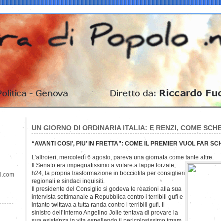
UN GIORNO DI ORDINARIA ITALIA: E RENZI, COME SCHE
“AVANTI COSI’, PIU’ IN FRETTA”: COME IL PREMIER VUOL FAR SC
L’altroieri, mercoledì 6 agosto, pareva una giornata come tante altre.
Il Senato era impegnatissimo a votare a tappe forzate,
h24, la propria trasformazione in bocciofila per consiglieri
il.com
regionali e sindaci inquisiti.
Il presidente del Consiglio si godeva le reazioni alla sua
intervista settimanale a Repubblica contro i terribili gufi e
intanto twittava a tutta randa contro i terribili gufi. Il
sinistro dell’Interno Angelino Jolie tentava di provare la
sua esistenza in vita espellendo il pericolosissimo imam