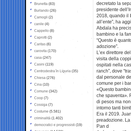
decretato la sep
Brunetta
(83)
presidente dell’I
Burlando
(26)
2018, quando il b
Camogli
(2)
all’ente”, ha agg
canile
(4)
Abdala ha precis
Cappello
(8)
bambino e la fam
Caprotti
(2)
“Questo è quanto
Caritas
(6)
adozione”.
carovita
(170)
L’ex direttore de
casa
(247)
visita della copp
ospitati nella ca
Casini
(119)
ranch”, dove “tr
Centrodestra in Liguria
(35)
dal personale de
Chiesa
(276)
comune per i bamb
Cina
(10)
«Questo bambino 
Comune
(342)
che spaventa». 
Coop
(7)
di pesos ma non 
Cossiga
(7)
intorno tanti bim
Costume
(5.581)
Era il 2019. Jua
criminalità
(1.402)
preadozione. La 
democratici e progressisti
(19)
Pan d