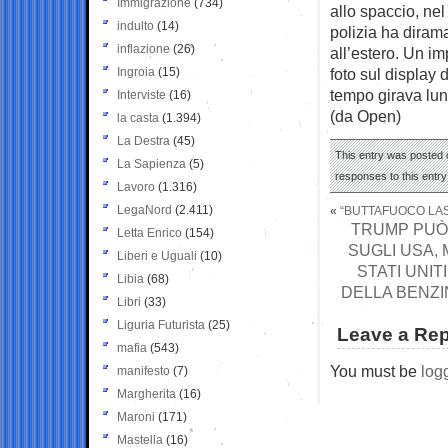
Immigrazione
(734)
allo spaccio, ne
indulto
(14)
polizia ha dirama
inflazione
(26)
all’estero. Un im
Ingroia
(15)
foto sul display 
tempo girava lung
Interviste
(16)
(da Open)
la casta
(1.394)
La Destra
(45)
This entry was posted o
La Sapienza
(5)
responses to this entr
Lavoro
(1.316)
LegaNord
(2.411)
«
“BUTTAFUOCO LAS
TRUMP PUÒ 
Letta Enrico
(154)
SUGLI USA, 
Liberi e Uguali
(10)
STATI UNIT
Libia
(68)
DELLA BENZI
Libri
(33)
Liguria Futurista
(25)
Leave a Rep
mafia
(543)
You must be
log
manifesto
(7)
Margherita
(16)
Maroni
(171)
Mastella
(16)