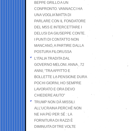
BEPPE GRILLO A UN
CONFRONTO. VANNACCI HA
UNA VOGLIA MATTA DI
PARLARE CON IL FONDATORE
DEL M5S E INTERCETTARE I
DELUSI DA GIUSEPPE CONTE.
I PUNTI DI CONTATTO NON
MANCANO, A PARTIRE DALLA
POSTURA FILORUSSA
L’ITALIA TRADITA DAL
GOVERNO MELONI. ANNA , 72
ANNI; “TRA AFFITTO E
BOLLETTE LA PENSIONE DURA
POCHI GIORNI, HO SEMPRE
LAVORATO E ORA DEVO
CHIEDERE AIUTO”
TRUMP NON DÀ MISSILI
ALL’UCRAINA PERCHÉ NON
NE HA PIÙ PER SÉ : LA
FORNITURA DI RAZZI È
DIMINUITA DI TRE VOLTE