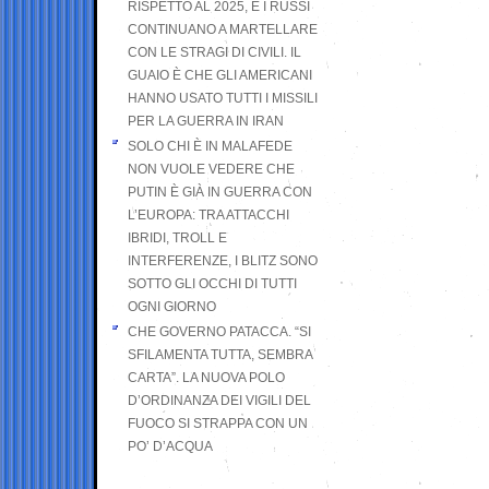
RISPETTO AL 2025, E I RUSSI
CONTINUANO A MARTELLARE
CON LE STRAGI DI CIVILI. IL
GUAIO È CHE GLI AMERICANI
HANNO USATO TUTTI I MISSILI
PER LA GUERRA IN IRAN
SOLO CHI È IN MALAFEDE
NON VUOLE VEDERE CHE
PUTIN È GIÀ IN GUERRA CON
L’EUROPA: TRA ATTACCHI
IBRIDI, TROLL E
INTERFERENZE, I BLITZ SONO
SOTTO GLI OCCHI DI TUTTI
OGNI GIORNO
CHE GOVERNO PATACCA. “SI
SFILAMENTA TUTTA, SEMBRA
CARTA”. LA NUOVA POLO
D’ORDINANZA DEI VIGILI DEL
FUOCO SI STRAPPA CON UN
PO’ D’ACQUA