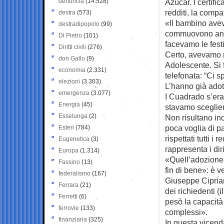
denuncia
(14.528)
Azúcar. I certifi
redditi, la compat
destra
(573)
«Il bambino avev
destradipopolo
(99)
commuovono ancor
Di Pietro
(101)
facevamo le fest
Diritti civili
(276)
Certo, avevamo no
don Gallo
(9)
Adolescente. Si 
economia
(2.331)
telefonata: “Ci s
elezioni
(3.303)
L’hanno già adott
emergenza
(3.077)
I Cuadrado s’eran
Energia
(45)
stavamo sceglie
Esselunga
(2)
Non risultano inc
poca voglia di pa
Esteri
(784)
rispettati tutti i
Eugenetica
(3)
rappresenta i dir
Europa
(1.314)
«Quell’adozione
Fassino
(13)
fin di bene»: è 
federalismo
(167)
Giuseppe Ciprian
Ferrara
(21)
dei richiedenti (
Ferretti
(6)
pesò la capacità 
ferrovie
(133)
complessi».
finanziaria
(325)
In questa vicend