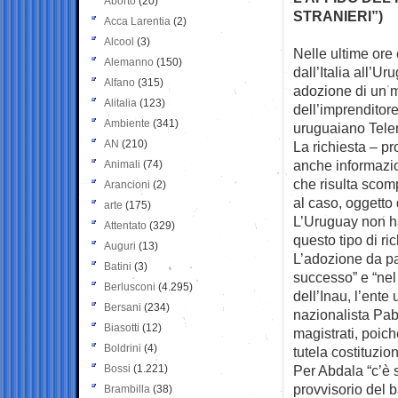
Aborto
(20)
STRANIERI”)
Acca Larentia
(2)
Alcool
(3)
Nelle ultime ore 
Alemanno
(150)
dall’Italia
all’Uru
Alfano
(315)
adozione di un m
Alitalia
(123)
dell’imprenditore
Ambiente
(341)
uruguaiano Tele
AN
(210)
La richiesta – p
anche informazio
Animali
(74)
che risulta scomp
Arancioni
(2)
al caso, oggetto 
arte
(175)
L’Uruguay non ha
Attentato
(329)
questo tipo di ri
Auguri
(13)
L’adozione da pa
Batini
(3)
successo” e “nel 
Berlusconi
(4.295)
dell’Inau, l’ent
Bersani
(234)
nazionalista Pab
Biasotti
(12)
magistrati, poich
Boldrini
(4)
tutela costituzion
Bossi
(1.221)
Per Abdala “c’è s
provvisorio del b
Brambilla
(38)