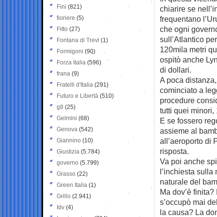
Fini
(821)
chiarire se nell’
fioriere
(5)
frequentano l’Uru
che ogni governo
Fitto
(27)
sull’Atlantico pe
Fontana di Trevi
(1)
120mila metri qua
Formigoni
(90)
ospitò anche Ly
Forza Italia
(596)
di dollari.
frana
(9)
A poca distanza,
Fratelli d'Italia
(291)
cominciato a leg
Futuro e Libertà
(510)
procedure consid
g8
(25)
tutti quei minori,
Gelmini
(68)
E se fossero rego
Genova
(542)
assieme al bambin
all’aeroporto di 
Giannino
(10)
risposta.
Giustizia
(5.784)
Va poi anche spi
governo
(5.799)
l’inchiesta sull
Grasso
(22)
naturale del ba
Green Italia
(1)
Ma dov’è finita? 
Grillo
(2.941)
s’occupò mai del
Idv
(4)
la causa? La don