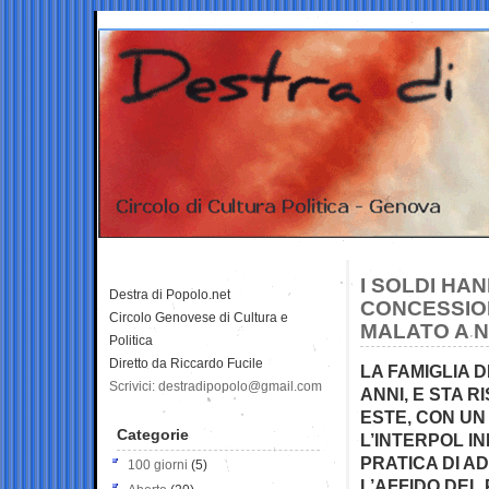
I SOLDI HA
Destra di Popolo.net
CONCESSION
Circolo Genovese di Cultura e
MALATO A N
Politica
Diretto da Riccardo Fucile
LA FAMIGLIA 
Scrivici: destradipopolo@gmail.com
ANNI, E STA 
ESTE, CON UN 
Categorie
L’INTERPOL I
PRATICA DI A
100 giorni
(5)
L’AFFIDO DEL 