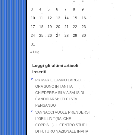
1
2
3
4
5
6
7
8
9
10
11
12
13
14
15
16
17
18
19
20
21
22
23
24
25
26
27
28
29
30
31
« Lug
Leggi gli ultimi articoli
inseriti
PRIMARIE CAMPO LARGO,
ORA SONO IN TANTI A
CHIEDERE A SILVIA SALIS DI
CANDIDARSI: LEI CI STA
PENSANDO
VANNACCI VUOLE PRENDERSI
I “GRILLINI” (SAI CHE
COPPIA…). IL CENTRO STUDI
DI FUTURO NAZIONALE INVITA