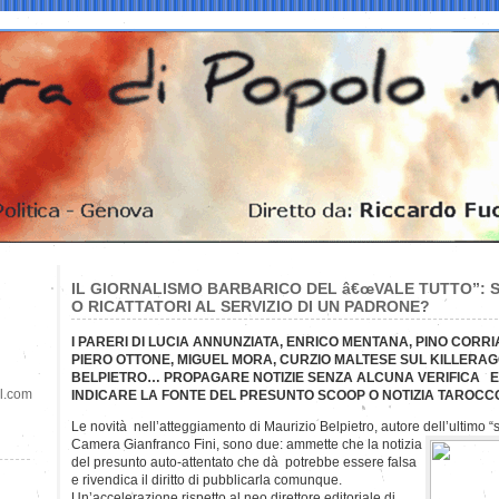
IL GIORNALISMO BARBARICO DEL â€œVALE TUTTO”:
O RICATTATORI AL SERVIZIO DI UN PADRONE?
I PARERI DI LUCIA ANNUNZIATA, ENRICO MENTANA, PINO CORRI
PIERO OTTONE, MIGUEL MORA, CURZIO MALTESE SUL KILLERAG
BELPIETRO… PROPAGARE NOTIZIE SENZA ALCUNA VERIFICA E P
il.com
INDICARE LA FONTE DEL PRESUNTO SCOOP O NOTIZIA TAROCC
Le novità nell’atteggiamento di Maurizio Belpietro, autore dell’ultimo 
Camera Gianfranco Fini, sono due: ammette che la notizia
del presunto auto-attentato che dà potrebbe essere falsa
e rivendica il diritto di pubblicarla comunque.
Un’accelerazione rispetto al neo direttore editoriale di