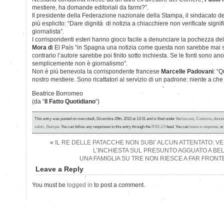
mestiere, ha domande editoriali da farmi?”.
Il presidente della Federazione nazionale della Stampa, il sindacato dei
più esplicito: “Dare dignità di notizia a chiacchiere non verificate signif
giornalista”.
I corrispondenti esteri hanno gioco facile a denunciare la pochezza del
Mora d
i El Paìs “in Spagna una notizia come questa non sarebbe mai s
contrario l’autore sarebbe poi finito sotto inchiesta. Se le fonti sono a
semplicemente non è giornalismo”.
Non è più benevola la corrispondente francese
Marcelle Padovani
: “
nostro mestiere. Sono ricattatori al servizio di un padrone: niente a che 
Beatrice Borromeo
(da “
Il Fatto Quotidiano
“)
This entry was posted on mercoledì, Dicembre 29th, 2010 at 13:31 and is filed under
Berlusconi
,
Costume
,
denun
valori
,
Stampa
. You can follow any responses to this entry through the
RSS 2.0
feed. You can
leave a response
, o
«
IL RE DELLE PATACCHE NON SUBI’ ALCUN ATTENTATO: V
L’INCHIESTA SUL PRESUNTO AGGUATO A BE
UNA FAMIGLIA SU TRE NON RIESCE A FAR FRONT
Leave a Reply
You must be
logged in
to post a comment.