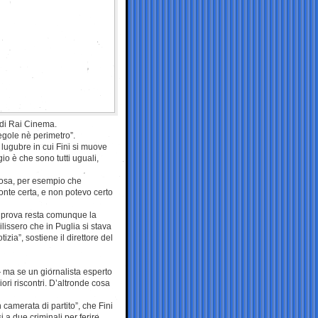
e di Rai Cinema.
egole nè perimetro”.
lugubre in cui Fini si muove
io è che sono tutti uguali,
cosa, per esempio che
onte certa, e non potevo certo
a prova resta comunque la
ilissero che in Puglia si stava
zia”, sostiene il direttore del
ma se un giornalista esperto
ori riscontri. D’altronde cosa
n camerata di partito”, che Fini
a due criminali per ferire