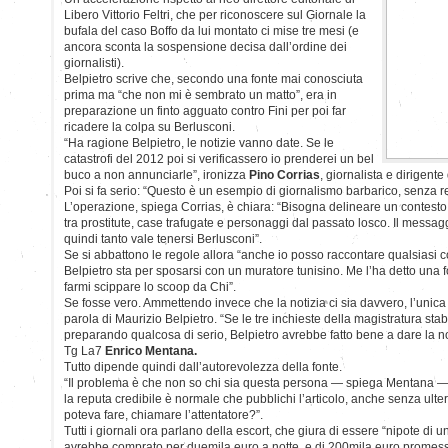
Libero Vittorio Feltri, che per riconoscere sul Giornale la
bufala del caso Boffo da lui montato ci mise tre mesi (e
ancora sconta la sospensione decisa dall’ordine dei
giornalisti).
Belpietro scrive che, secondo una fonte mai conosciuta
prima ma “che non mi è sembrato un matto”, era in
preparazione un finto agguato contro Fini per poi far
ricadere la colpa su Berlusconi.
“Ha ragione Belpietro, le notizie vanno date. Se le
catastrofi del 2012 poi si verificassero io prenderei un bel
buco a non annunciarle”, ironizza
Pino Corrias
, giornalista e dirigent
Poi si fa serio: “Questo è un esempio di giornalismo barbarico, senza r
L’operazione, spiega Corrias, è chiara: “Bisogna delineare un contesto 
tra prostitute, case trafugate e personaggi dal passato losco. Il messagg
quindi tanto vale tenersi Berlusconi”.
Se si abbattono le regole allora “anche io posso raccontare qualsiasi 
Belpietro sta per sposarsi con un muratore tunisino. Me l’ha detto una f
farmi scippare lo scoop da Chi”.
Se fosse vero. Ammettendo invece che la notizia ci sia davvero, l’unic
parola di Maurizio Belpietro. “Se le tre inchieste della magistratura stab
preparando qualcosa di serio, Belpietro avrebbe fatto bene a dare la noti
Tg La7
Enrico Mentana.
Tutto dipende quindi dall’autorevolezza della fonte.
“Il problema è che non so chi sia questa persona — spiega Mentana — 
la reputa credibile è normale che pubblichi l’articolo, anche senza ulteri
poteva fare, chiamare l’attentatore?”.
Tutti i giornali ora parlano della escort, che giura di essere “nipote di u
avrebbe comprato per duemila euro a notte, e di 200mila euro promessi 