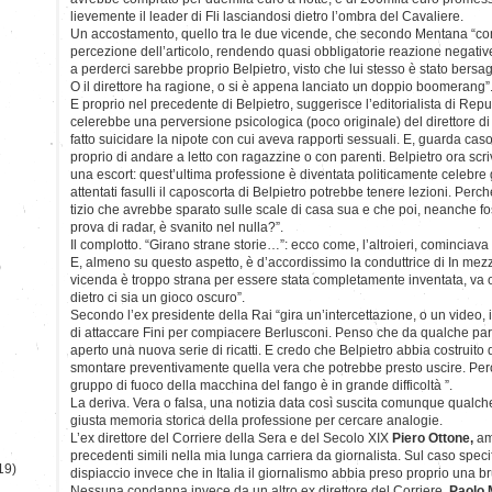
lievemente il leader di Fli lasciandosi dietro l’ombra del Cavaliere.
Un accostamento, quello tra le due vicende, che secondo Mentana “co
percezione dell’articolo, rendendo quasi obbligatorie reazione negative.
a perderci sarebbe proprio Belpietro, visto che lui stesso è stato bersag
O il direttore ha ragione, o si è appena lanciato un doppio boomerang”
E proprio nel precedente di Belpietro, suggerisce l’editorialista di Rep
celerebbe una perversione psicologica (poco originale) del direttore di 
fatto suicidare la nipote con cui aveva rapporti sessuali. E, guarda cas
proprio di andare a letto con ragazzine o con parenti. Belpietro ora scriv
una escort: quest’ultima professione è diventata politicamente celebre 
attentati fasulli il caposcorta di Belpietro potrebbe tenere lezioni. Perch
tizio che avrebbe sparato sulle scale di casa sua e che poi, neanche 
prova di radar, è svanito nel nulla?”.
Il complotto. “Girano strane storie…”: ecco come, l’altroieri, cominciava 
E, almeno su questo aspetto, è d’accordissimo la conduttrice di In mez
)
vicenda è troppo strana per essere stata completamente inventata, va o
dietro ci sia un gioco oscuro”.
Secondo l’ex presidente della Rai “gira un’intercettazione, o un video,
di attaccare Fini per compiacere Berlusconi. Penso che da qualche pa
aperto una nuova serie di ricatti. E credo che Belpietro abbia costruito 
smontare preventivamente quella vera che potrebbe presto uscire. Per
gruppo di fuoco della macchina del fango è in grande difficoltà ”.
La deriva. Vera o falsa, una notizia data così suscita comunque qualche
giusta memoria storica della professione per cercare analogie.
L’ex direttore del Corriere della Sera e del Secolo XIX
Piero Ottone,
am
precedenti simili nella mia lunga carriera da giornalista. Sul caso speci
19)
dispiaccio invece che in Italia il giornalismo abbia preso proprio una br
Nessuna condanna invece da un altro ex direttore del Corriere,
Paolo M