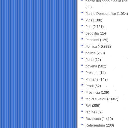
partito del popolo della libe
(30)
Partito Democratico
(1.034)
PD
(1.188)
PdL
(2.781)
pedofilia
(25)
Pensioni
(129)
Politica
(40.833)
polizia
(253)
Porto
(12)
povertà
(502)
Presepe
(14)
Primarie
(149)
Prodi
(52)
Provincia
(139)
radici e valori
(3.682)
RAI
(359)
rapine
(37)
Razzismo
(1.410)
Referendum
(200)