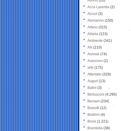
Aborto
(20)
Acca Larentia
(2)
Alcool
(3)
Alemanno
(150)
Alfano
(315)
Alitalia
(123)
Ambiente
(341)
AN
(210)
Animali
(74)
Arancioni
(2)
arte
(175)
Attentato
(329)
Auguri
(13)
Batini
(3)
Berlusconi
(4.295)
Bersani
(234)
Biasotti
(12)
Boldrini
(4)
Bossi
(1.221)
Brambilla
(38)