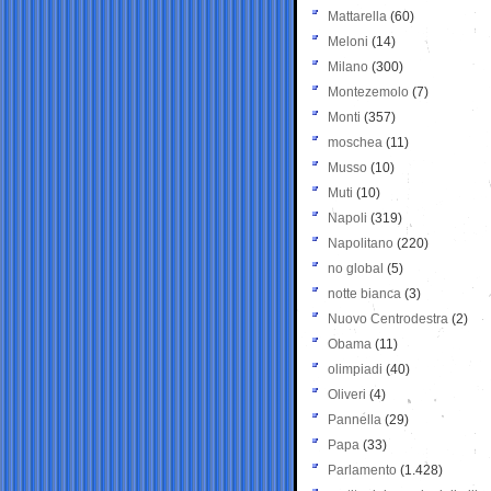
Mattarella
(60)
Meloni
(14)
Milano
(300)
Montezemolo
(7)
Monti
(357)
moschea
(11)
Musso
(10)
Muti
(10)
Napoli
(319)
Napolitano
(220)
no global
(5)
notte bianca
(3)
Nuovo Centrodestra
(2)
Obama
(11)
olimpiadi
(40)
Oliveri
(4)
Pannella
(29)
Papa
(33)
Parlamento
(1.428)