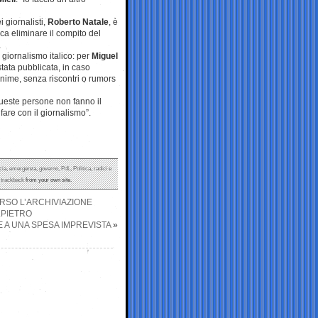
 giornalisti,
Roberto Natale
, è
ica eliminare il compito del
 giornalismo italico: per
Miguel
tata pubblicata, in caso
nonime, senza riscontri o rumors
Queste persone non fanno il
fare con il giornalismo”.
cia
,
emergenza
,
governo
,
PdL
,
Politica
,
radici e
r
trackback
from your own site.
ERSO L’ARCHIVIAZIONE
LPIETRO
E A UNA SPESA IMPREVISTA
»