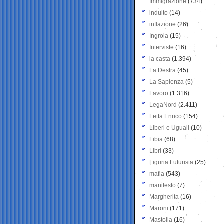
Immigrazione
(734)
indulto
(14)
inflazione
(26)
Ingroia
(15)
Interviste
(16)
la casta
(1.394)
La Destra
(45)
La Sapienza
(5)
Lavoro
(1.316)
LegaNord
(2.411)
Letta Enrico
(154)
Liberi e Uguali
(10)
Libia
(68)
Libri
(33)
Liguria Futurista
(25)
mafia
(543)
manifesto
(7)
Margherita
(16)
Maroni
(171)
Mastella
(16)