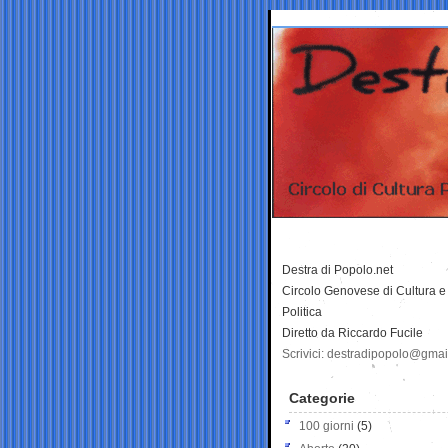
Destra di Popolo.net
Circolo Genovese di Cultura e
Politica
Diretto da Riccardo Fucile
Scrivici: destradipopolo@gma
Categorie
100 giorni
(5)