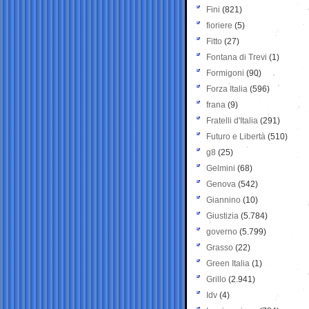
Fini
(821)
fioriere
(5)
Fitto
(27)
Fontana di Trevi
(1)
Formigoni
(90)
Forza Italia
(596)
frana
(9)
Fratelli d'Italia
(291)
Futuro e Libertà
(510)
g8
(25)
Gelmini
(68)
Genova
(542)
Giannino
(10)
Giustizia
(5.784)
governo
(5.799)
Grasso
(22)
Green Italia
(1)
Grillo
(2.941)
Idv
(4)