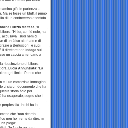
ntamina già in partenza la
 Ma se fosse un bluff, il primo
lio di un controverso attentato.
.
ubblica
Curzio
Maltese
, si
Libero: “Hitler, com’è noto, ha
o, accusava i suoi nemici
e di un falso attentato e di
grazie a Berlusconi, e sugli
è il direttore non indaga sul
fosse un caccia americano a
la ricostruzione di Libero.
z’ora,
Lucia Annunziata
: “La
ltre ogni limite. Penso che
 in cui un camorrista immagina
rte ci sia un documento che ha
questa storia solo per
ò ha esagerato, segno che il
 perplessità in chi ha la
mette che “non ricordo
fico non ho niente da dire, mi
utta piega”.
ieli
: “Io faccio un altro