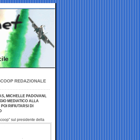
 SCOOP REDAZIONALE
AS, MICHELLE PADOVANI,
GIO MEDIATICO ALLA
OI RIFIUTARSI DI
O
“scoop” sul
presidente della