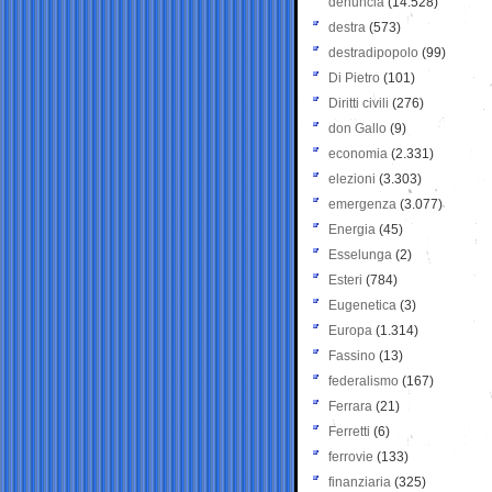
denuncia
(14.528)
destra
(573)
destradipopolo
(99)
Di Pietro
(101)
Diritti civili
(276)
don Gallo
(9)
economia
(2.331)
elezioni
(3.303)
emergenza
(3.077)
Energia
(45)
Esselunga
(2)
Esteri
(784)
Eugenetica
(3)
Europa
(1.314)
Fassino
(13)
federalismo
(167)
Ferrara
(21)
Ferretti
(6)
ferrovie
(133)
finanziaria
(325)