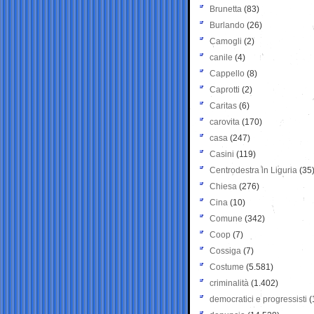
Brunetta
(83)
Burlando
(26)
Camogli
(2)
canile
(4)
Cappello
(8)
Caprotti
(2)
Caritas
(6)
carovita
(170)
casa
(247)
Casini
(119)
Centrodestra in Liguria
(35
Chiesa
(276)
Cina
(10)
Comune
(342)
Coop
(7)
Cossiga
(7)
Costume
(5.581)
criminalità
(1.402)
democratici e progressisti
(