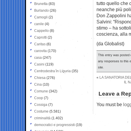
tutto quello che
Brunetta
(83)
neanche più polit
Burlando
(26)
Don Zappolini ha
Camogli
(2)
Salvini: “Rispon
canile
(4)
stimo – ha sottol
Cappello
(8)
coscienza, alla 
Caprotti
(2)
(da Globalist)
Caritas
(6)
carovita
(170)
This entry was posted 
casa
(247)
any responses to this 
Casini
(119)
site.
Centrodestra in Liguria
(35)
«
LA SANATORIA D
Chiesa
(276)
IL 
Cina
(10)
Comune
(342)
Leave a Rep
Coop
(7)
You must be
log
Cossiga
(7)
Costume
(5.581)
criminalità
(1.402)
democratici e progressisti
(19)