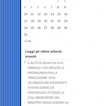
1
2
3
4
5
6
7
8
9
10
11
12
13
14
15
16
17
18
19
20
21
22
23
24
25
26
27
28
29
30
31
« Lug
Leggi gli ultimi articoli
inseriti
IL BLITZ DI SILVIA SALIS AL
VIMINALE CHE SPIAZZA LA
PROPAGANDA SULLA
“PERCEZIONE” DI IN-
SICUREZZA DEI SOVRANISTI:
SI FA RICEVERE DA
PIANTEDOSI E OTTIENE LA
COLLABORAZIONE DEL
MINISTRO SENZA CEDERE SU