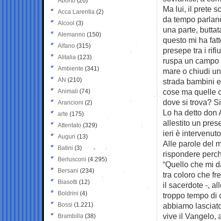
Aborto
(20)
Ma lui, il prete 
Acca Larentia
(2)
da tempo parlan
Alcool
(3)
una parte, butta
Alemanno
(150)
questo mi ha fatt
Alfano
(315)
presepe tra i rif
Alitalia
(123)
ruspa un campo r
Ambiente
(341)
mare o chiudi un
AN
(210)
strada bambini e 
cose ma quelle 
Animali
(74)
dove si trova? Si
Arancioni
(2)
Lo ha detto don 
arte
(175)
allestito un pres
Attentato
(329)
ieri è intervenut
Auguri
(13)
Alle parole del 
Batini
(3)
rispondere perch
Berlusconi
(4.295)
“Quello che mi d
Bersani
(234)
tra coloro che f
Biasotti
(12)
il sacerdote -, 
Boldrini
(4)
troppo tempo di c
Bossi
(1.221)
abbiamo lasciato 
vive il Vangelo, 
Brambilla
(38)