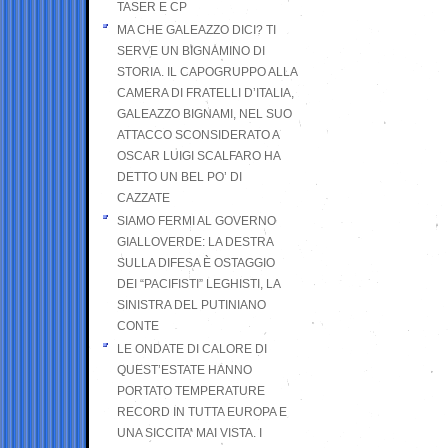
TASER E CP
MA CHE GALEAZZO DICI? TI
SERVE UN BIGNAMINO DI
STORIA. IL CAPOGRUPPO ALLA
CAMERA DI FRATELLI D’ITALIA,
GALEAZZO BIGNAMI, NEL SUO
ATTACCO SCONSIDERATO A
OSCAR LUIGI SCALFARO HA
DETTO UN BEL PO’ DI
CAZZATE
SIAMO FERMI AL GOVERNO
GIALLOVERDE: LA DESTRA
SULLA DIFESA È OSTAGGIO
DEI “PACIFISTI” LEGHISTI, LA
SINISTRA DEL PUTINIANO
CONTE
LE ONDATE DI CALORE DI
QUEST’ESTATE HANNO
PORTATO TEMPERATURE
RECORD IN TUTTA EUROPA E
UNA SICCITA’ MAI VISTA. I