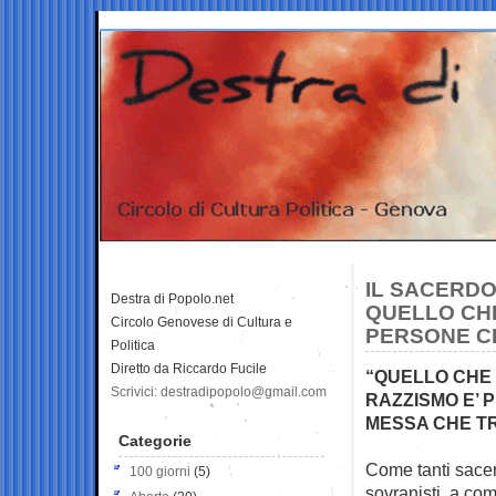
IL SACERDO
Destra di Popolo.net
QUELLO CHE
Circolo Genovese di Cultura e
PERSONE C
Politica
Diretto da Riccardo Fucile
“QUELLO CHE M
Scrivici: destradipopolo@gmail.com
RAZZISMO E’ 
MESSA CHE TR
Categorie
Come tanti sacer
100 giorni
(5)
sovranisti, a co