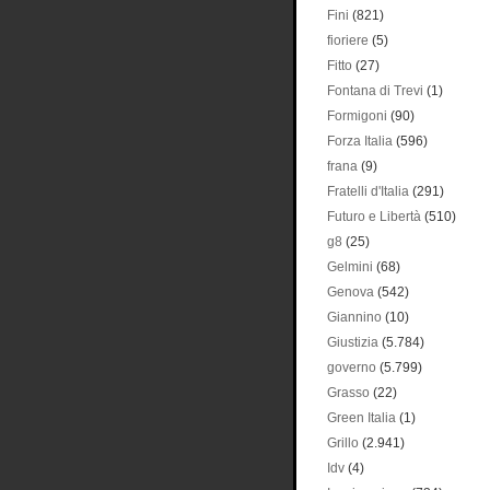
Fini
(821)
fioriere
(5)
Fitto
(27)
Fontana di Trevi
(1)
Formigoni
(90)
Forza Italia
(596)
frana
(9)
Fratelli d'Italia
(291)
Futuro e Libertà
(510)
g8
(25)
Gelmini
(68)
Genova
(542)
Giannino
(10)
Giustizia
(5.784)
governo
(5.799)
Grasso
(22)
Green Italia
(1)
Grillo
(2.941)
Idv
(4)