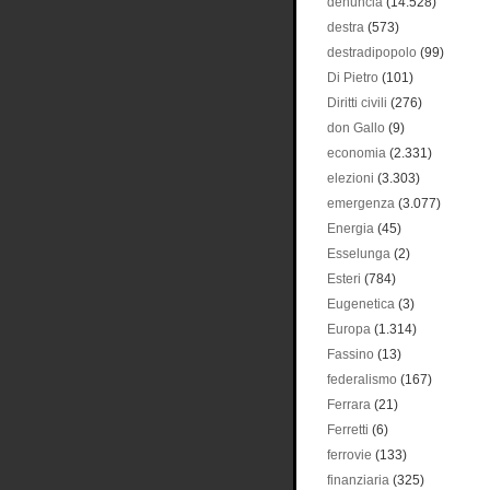
denuncia
(14.528)
destra
(573)
destradipopolo
(99)
Di Pietro
(101)
Diritti civili
(276)
don Gallo
(9)
economia
(2.331)
elezioni
(3.303)
emergenza
(3.077)
Energia
(45)
Esselunga
(2)
Esteri
(784)
Eugenetica
(3)
Europa
(1.314)
Fassino
(13)
federalismo
(167)
Ferrara
(21)
Ferretti
(6)
ferrovie
(133)
finanziaria
(325)