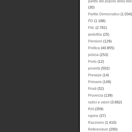
partito del popolo della libe
(30)
Partito Democratico
(1.034)
PD
(1.188)
PdL
(2.781)
pedofilia
(25)
Pensioni
(129)
Politica
(40.855)
polizia
(253)
Porto
(12)
povertà
(502)
Presepe
(14)
Primarie
(149)
Prodi
(52)
Provincia
(139)
radici e valori
(3.682)
RAI
(359)
rapine
(37)
Razzismo
(1.410)
Referendum
(200)