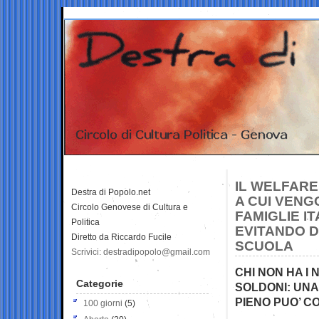
IL WELFARE
Destra di Popolo.net
A CUI VENGO
Circolo Genovese di Cultura e
FAMIGLIE I
Politica
EVITANDO D
Diretto da Riccardo Fucile
SCUOLA
Scrivici: destradipopolo@gmail.com
CHI NON HA I
Categorie
SOLDONI: UN
PIENO PUO’ C
100 giorni
(5)