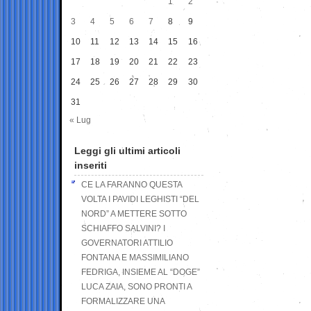
1
2
3
4
5
6
7
8
9
10
11
12
13
14
15
16
17
18
19
20
21
22
23
24
25
26
27
28
29
30
31
« Lug
Leggi gli ultimi articoli
inseriti
CE LA FARANNO QUESTA
VOLTA I PAVIDI LEGHISTI “DEL
NORD” A METTERE SOTTO
SCHIAFFO SALVINI? I
GOVERNATORI ATTILIO
FONTANA E MASSIMILIANO
FEDRIGA, INSIEME AL “DOGE”
LUCA ZAIA, SONO PRONTI A
FORMALIZZARE UNA