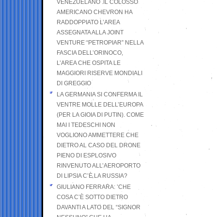
VENEZUELANO .IL COLOSSO
AMERICANO CHEVRON HA
RADDOPPIATO L’AREA
ASSEGNATA ALLA JOINT
VENTURE “PETROPIAR” NELLA
FASCIA DELL’ORINOCO,
L’AREA CHE OSPITA LE
MAGGIORI RISERVE MONDIALI
DI GREGGIO
LA GERMANIA SI CONFERMA IL
VENTRE MOLLE DELL’EUROPA
(PER LA GIOIA DI PUTIN). COME
MAI I TEDESCHI NON
VOGLIONO AMMETTERE CHE
DIETRO AL CASO DEL DRONE
PIENO DI ESPLOSIVO
RINVENUTO ALL’AEROPORTO
DI LIPSIA C’È LA RUSSIA?
GIULIANO FERRARA: ’CHE
COSA C’È SOTTO DIETRO
DAVANTI A LATO DEL “SIGNOR