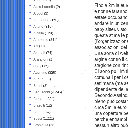
Aborto
(20)
Fino a 2mila eur
Acca Larentia
(2)
e nonne faranno 
Alcool
(3)
estate occupand
Alemanno
(150)
andare in un cen
Alfano
(315)
baby sitter, vis
Alitalia
(123)
questa stima le p
Ambiente
(341)
(l’organizzazione
AN
(210)
associazioni dei
Una sorta di welf
Animali
(74)
argine contro il c
Arancioni
(2)
stagione con rin
arte
(175)
Ci sono poi limit
Attentato
(329)
comunali per i ce
Auguri
(13)
settimana (ma sem
Batini
(3)
dipendente della
Berlusconi
(4.295)
Secondo Assindat
Bersani
(234)
pieno può costare
Biasotti
(12)
circa 5mila euro.
Boldrini
(4)
una copertura per
Bossi
(1.221)
perché entrambi 
nessun altro può 
Brambilla
(38)