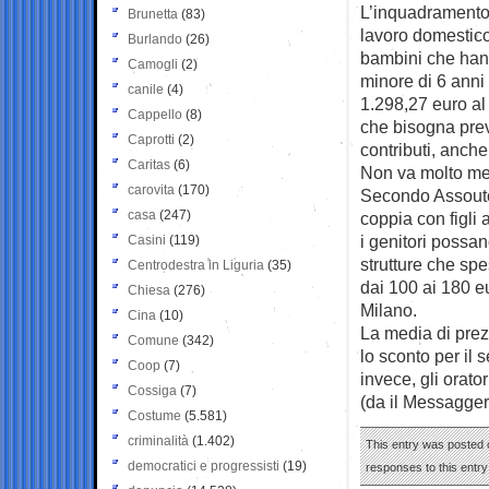
L’inquadramento d
Brunetta
(83)
lavoro domestico
Burlando
(26)
bambini che hann
Camogli
(2)
minore di 6 anni
canile
(4)
1.298,27 euro al 
Cappello
(8)
che bisogna preve
Caprotti
(2)
contributi, anche
Caritas
(6)
Non va molto megl
carovita
(170)
Secondo Assouten
casa
(247)
coppia con figli
i genitori possan
Casini
(119)
strutture che spe
Centrodestra in Liguria
(35)
dai 100 ai 180 e
Chiesa
(276)
Milano.
Cina
(10)
La media di prez
Comune
(342)
lo sconto per il s
Coop
(7)
invece, gli orato
Cossiga
(7)
(da il Messagger
Costume
(5.581)
criminalità
(1.402)
This entry was posted o
democratici e progressisti
(19)
responses to this entr