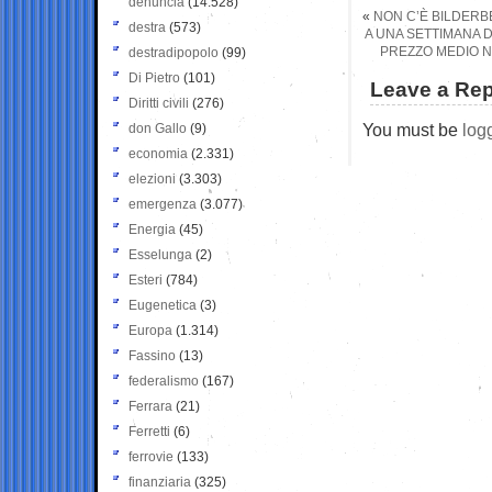
denuncia
(14.528)
«
NON C’È BILDERBE
destra
(573)
A UNA SETTIMANA D
PREZZO MEDIO NE
destradipopolo
(99)
Di Pietro
(101)
Leave a Rep
Diritti civili
(276)
You must be
log
don Gallo
(9)
economia
(2.331)
elezioni
(3.303)
emergenza
(3.077)
Energia
(45)
Esselunga
(2)
Esteri
(784)
Eugenetica
(3)
Europa
(1.314)
Fassino
(13)
federalismo
(167)
Ferrara
(21)
Ferretti
(6)
ferrovie
(133)
finanziaria
(325)