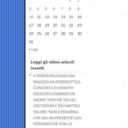
1
2
3
4
5
6
7
8
9
10
11
12
13
14
15
16
17
18
19
20
21
22
23
24
25
26
27
28
29
30
31
« Lug
Leggi gli ultimi articoli
inseriti
A TEMPIO PAUSANIA UNA
RAGAZZA HA INTERROTTO IL
CONCERTO DI DIODATO
DEDICATO A FABRIZIO DE
ANDRE’ PERCHÉ TRA GLI
SPETTATORI C’ERA MATTEO
SALVINI: “NON È POSSIBILE
CHE QUI SIA PRESENTE UNA
PERSONA CHE CON LE