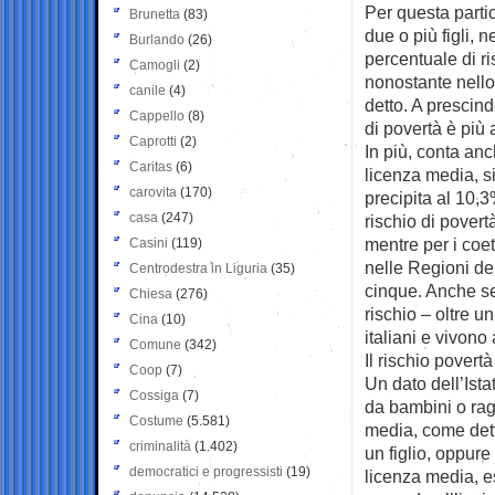
Per questa partic
Brunetta
(83)
due o più figli, 
Burlando
(26)
percentuale di ris
Camogli
(2)
nonostante nello
canile
(4)
detto. A prescind
Cappello
(8)
di povertà è più 
Caprotti
(2)
In più, conta anc
Caritas
(6)
licenza media, s
carovita
(170)
precipita al 10,3
casa
(247)
rischio di povert
mentre per i coet
Casini
(119)
nelle Regioni del
Centrodestra in Liguria
(35)
cinque. Anche se
Chiesa
(276)
rischio – oltre u
Cina
(10)
italiani e vivono
Comune
(342)
Il rischio povertà
Coop
(7)
Un dato dell’Ista
Cossiga
(7)
da bambini o raga
Costume
(5.581)
media, come dett
criminalità
(1.402)
un figlio, oppure
democratici e progressisti
(19)
licenza media, e