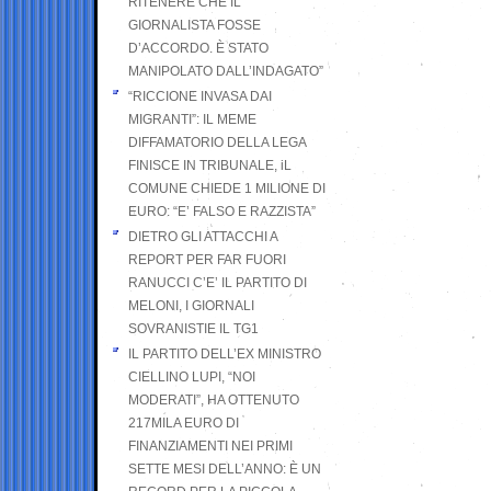
RITENERE CHE IL
GIORNALISTA FOSSE
D’ACCORDO. È STATO
MANIPOLATO DALL’INDAGATO”
“RICCIONE INVASA DAI
MIGRANTI”: IL MEME
DIFFAMATORIO DELLA LEGA
FINISCE IN TRIBUNALE, iL
COMUNE CHIEDE 1 MILIONE DI
EURO: “E’ FALSO E RAZZISTA”
DIETRO GLI ATTACCHI A
REPORT PER FAR FUORI
RANUCCI C’E’ IL PARTITO DI
MELONI, I GIORNALI
SOVRANISTIE IL TG1
IL PARTITO DELL’EX MINISTRO
CIELLINO LUPI, “NOI
MODERATI”, HA OTTENUTO
217MILA EURO DI
FINANZIAMENTI NEI PRIMI
SETTE MESI DELL’ANNO: È UN