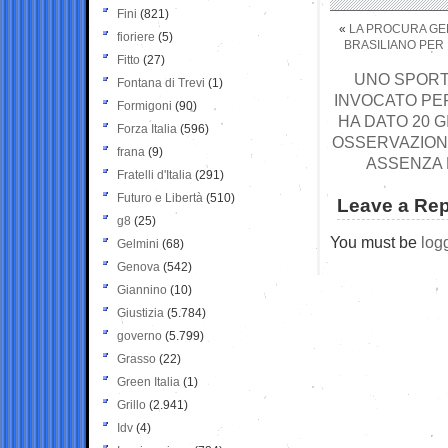
Fini
(821)
«
LA PROCURA GE
fioriere
(5)
BRASILIANO PER 
Fitto
(27)
UNO SPORT
Fontana di Trevi
(1)
INVOCATO PE
Formigoni
(90)
HA DATO 20 G
Forza Italia
(596)
OSSERVAZIONI
frana
(9)
ASSENZA 
Fratelli d'Italia
(291)
Futuro e Libertà
(510)
Leave a Rep
g8
(25)
You must be
log
Gelmini
(68)
Genova
(542)
Giannino
(10)
Giustizia
(5.784)
governo
(5.799)
Grasso
(22)
Green Italia
(1)
Grillo
(2.941)
Idv
(4)