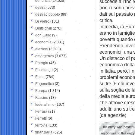
denuncia
(14.528)
succede all’inci
non ci sono previ
destra
(573)
dati sul passato 
destradipopolo
(99)
critica.
Di Pietro
(101)
In media, in Eur
Diritti civili
(276)
erano in famiglie 
don Gallo
(9)
povertà quando è 
economia
(2.331)
Prendendo invece
elezioni
(3.303)
economici, una vo
emergenza
(3.077)
Un distacco di p
Energia
(45)
economica della 
Esselunga
(2)
In Italia, però, 
problemi economi
Esteri
(784)
su tre. E chi in
Eugenetica
(3)
sulla soglia dell
Europa
(1.314)
della media europ
Fassino
(13)
che altrove cresc
federalismo
(167)
adulti: uno su tre
Ferrara
(21)
(da agenzie)
Ferretti
(6)
ferrovie
(133)
This entry was posted o
finanziaria
(325)
responses to this entr