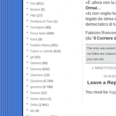
«E allora non la 
Fini
(821)
Ormai…
fioriere
(5)
«Io non voglio f
Fitto
(27)
legato da stima 
Fontana di Trevi
(1)
democratico di tut
Formigoni
(90)
Fabrizio Ronco
Forza Italia
(596)
(da “
il Corriere 
frana
(9)
Fratelli d'Italia
(291)
This entry was posted o
Futuro e Libertà
(510)
can follow any response
g8
(25)
your own site.
Gelmini
(68)
«
“MINETTI FEC
Genova
(542)
Giannino
(10)
“SI VA 
Giustizia
(5.784)
Leave a Rep
governo
(5.799)
You must be
log
Grasso
(22)
Green Italia
(1)
Grillo
(2.941)
Idv
(4)