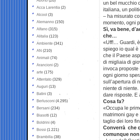
Aborto
(20)
un bel mucchio di
Acca Larentia
(2)
italiana, un polit
Alcool
(3)
– ha misurato co
Alemanno
(150)
momento, ogni pa
Sì, va bene, d’a
Alfano
(315)
che…
Alitalia
(123)
«Uff!… Guardi, è
Ambiente
(341)
spiego io qual è
AN
(210)
che il Paese asp
Animali
(74)
di migliaia di gi
Arancioni
(2)
invoca proposte
arte
(175)
ogni giorno spera
Attentato
(329)
sull’apertura di 
Auguri
(13)
niente di niente.
Batini
(3)
dare risposte. E 
Cosa fa?
Berlusconi
(4.295)
«Occupa le prime 
Bersani
(234)
matrimoni gay e s
Biasotti
(12)
taglio dei loro f
Boldrini
(4)
Converrà che qu
Bossi
(1.221)
comunque non 
Brambilla
(38)