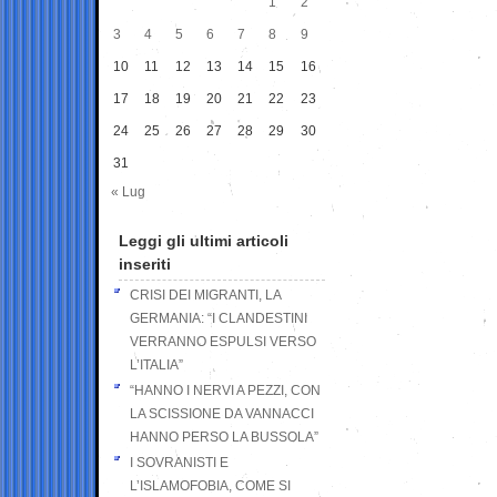
1
2
3
4
5
6
7
8
9
10
11
12
13
14
15
16
17
18
19
20
21
22
23
24
25
26
27
28
29
30
31
« Lug
Leggi gli ultimi articoli
inseriti
CRISI DEI MIGRANTI, LA
GERMANIA: “I CLANDESTINI
VERRANNO ESPULSI VERSO
L’ITALIA”
“HANNO I NERVI A PEZZI, CON
LA SCISSIONE DA VANNACCI
HANNO PERSO LA BUSSOLA”
I SOVRANISTI E
L’ISLAMOFOBIA, COME SI