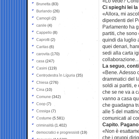
«Lo vede? Contin
Brunetta
(83)
Ci spieghi lei la 
Burlando
(26)
«Allora, mi ascol
Camogli
(2)
dipendenti del Pd
canile
(4)
Parlamento ha gi
Cappello
(8)
partiti, che son
quindi da luglio 
Caprotti
(2)
quei denari, hanno
Caritas
(6)
sedi alla carta i
carovita
(170)
collaborazione…
casa
(247)
La seguo, conti
Casini
(119)
«Bene. Adesso ch
Centrodestra in Liguria
(35)
drammatici del l
Chiesa
(276)
soldi ai partiti,
Cina
(10)
che se ne va a c
Comune
(342)
vanno a casa que
Coop
(7)
che guadagna tra
alle 5 del mattin
Cossiga
(7)
comunicati al c
Costume
(5.581)
Capito. Pagano 
criminalità
(1.402)
«Non è esattamen
democratici e progressisti
(19)
che i gruppi dir