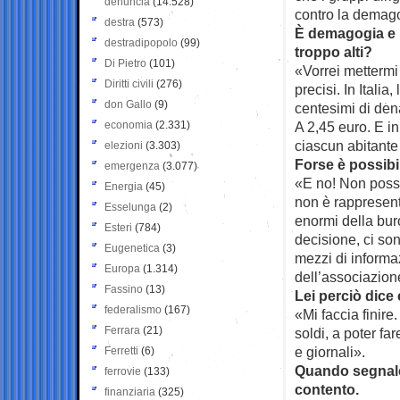
denuncia
(14.528)
contro la demago
destra
(573)
È demagogia e p
destradipopolo
(99)
troppo alti?
Di Pietro
(101)
«Vorrei mettermi
Diritti civili
(276)
precisi. In Itali
don Gallo
(9)
centesimi di den
economia
(2.331)
A 2,45 euro. E i
ciascun abitante
elezioni
(3.303)
Forse è possibi
emergenza
(3.077)
«E no! Non possi
Energia
(45)
non è rappresenta
Esselunga
(2)
enormi della bur
Esteri
(784)
decisione, ci son
Eugenetica
(3)
mezzi di informa
Europa
(1.314)
dell’associazione
Fassino
(13)
Lei perciò dic
federalismo
(167)
«Mi faccia finire.
Ferrara
(21)
soldi, a poter fa
e giornali».
Ferretti
(6)
Quando segnale
ferrovie
(133)
contento.
finanziaria
(325)