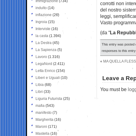
Immigrazione
(734)
corrotti non int
indulto
(14)
del nostro sistem
inflazione
(26)
leggi, semplifica
Ingroia
(15)
Vasto programma
Interviste
(16)
(da “
La Repubbl
la casta
(1.394)
La Destra
(45)
This entry was posted o
La Sapienza
(5)
responses to this entr
Lavoro
(1.316)
«
MA QUELLA FLESSI
LegaNord
(2.411)
Letta Enrico
(154)
Leave a Rep
Liberi e Uguali
(10)
Libia
(68)
You must be
log
Libri
(33)
Liguria Futurista
(25)
mafia
(543)
manifesto
(7)
Margherita
(16)
Maroni
(171)
Mastella
(16)