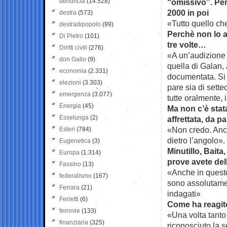
denuncia
(14.528)
“omissivo”. Per
2000 in poi
destra
(573)
«Tutto quello che
destradipopolo
(99)
Perchè non lo a
Di Pietro
(101)
tre volte…
Diritti civili
(276)
«A un’audizione 
don Gallo
(9)
quella di Galan,
economia
(2.331)
documentata. Si 
elezioni
(3.303)
pare sia di sett
emergenza
(3.077)
tutte oralmente,
Energia
(45)
Ma non c’è stat
Esselunga
(2)
affrettata, da p
«Non credo. Anche
Esteri
(784)
dietro l’angolo».
Eugenetica
(3)
Minutillo, Bait
Europa
(1.314)
prove avete dell
Fassino
(13)
«Anche in questo
federalismo
(167)
sono assolutament
Ferrara
(21)
indagati»
Ferretti
(6)
Come ha reagito 
ferrovie
(133)
«Una volta tanto
finanziaria
(325)
riconosciuto la s