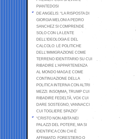
PIANTEDOSI
DE ANGELIS: “LA RISPOSTA DI
GIORGIA MELONI A PEDRO
SANCHEZ SI COMPRENDE
SOLO CON LA LENTE
DELL’IDEOLOGIA E DEL
CALCOLO: LE POLITICHE
DELL’IMMIGRAZIONE COME
TERRENO IDENTITARIO SU CUI
RIBADIRE L’APPARTENENZA
AL MONDO MAGA E COME
CONTINUAZIONE DELLA
POLITICA INTERNA CON ALTRI
MEZZI. INSOMMA, TRUMP CUI
RIBADIRE FEDELTÀ, VOX CUI
DARE SOSTEGNO, VANNACCI
CUI TOGLIERE SPAZIO”
“CRISTO NON ABITA NEI
PALAZZI DEL POTERE, MA SI
IDENTIFICA CON CHI È
AFFAMATO, FORESTIERO O