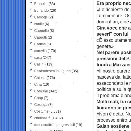
Era proprio nec
Brunetta
(83)
«Le richieste del
Burlando
(26)
commentare. Osse
Camogli
(2)
domiciliari, cioè
canile
(4)
Gira voce che 
Cappello
(8)
severi” con lui
Caprotti
(2)
«È assolutamente
Caritas
(6)
genere»
carovita
(170)
Nel parere posit
casa
(247)
pressioni del P
fondi a Mazzacur
Casini
(119)
«Il nostro parere
Centrodestra in Liguria
(35)
nasceva dal fatt
Chiesa
(276)
assecondato le ri
Cina
(10)
politica e sulla 
Comune
(342)
il problema è an
Coop
(7)
Molti reati, tra 
Cossiga
(7)
finiranno in pre
Costume
(5.581)
«Non è detto. No
criminalità
(1.402)
processo entro u
democratici e progressisti
(19)
Galan sostiene c