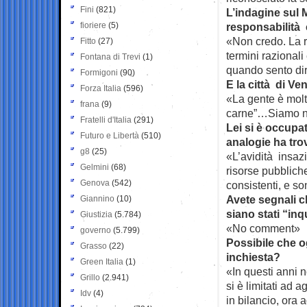
Fini
(821)
L’indagine sul 
fioriere
(5)
responsabilità c
«Non credo. La r
Fitto
(27)
termini razionali
Fontana di Trevi
(1)
quando sento dir
Formigoni
(90)
E la città di Ve
Forza Italia
(596)
«La gente è molto
frana
(9)
carne”…Siamo noi
Fratelli d'Italia
(291)
Lei si è occupa
Futuro e Libertà
(510)
analogie ha tro
g8
(25)
«L’avidità insazi
Gelmini
(68)
risorse pubbliche
Genova
(542)
consistenti, e so
Avete segnali c
Giannino
(10)
siano stati “inq
Giustizia
(5.784)
«No comment»
governo
(5.799)
Possibile che og
Grasso
(22)
inchiesta?
Green Italia
(1)
«In questi anni n
Grillo
(2.941)
si è limitati ad 
Idv
(4)
in bilancio, ora 