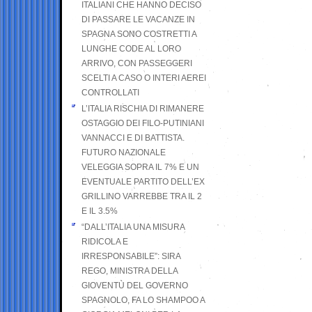
ITALIANI CHE HANNO DECISO
DI PASSARE LE VACANZE IN
SPAGNA SONO COSTRETTI A
LUNGHE CODE AL LORO
ARRIVO, CON PASSEGGERI
SCELTI A CASO O INTERI AEREI
CONTROLLATI
L’ITALIA RISCHIA DI RIMANERE
OSTAGGIO DEI FILO-PUTINIANI
VANNACCI E DI BATTISTA.
FUTURO NAZIONALE
VELEGGIA SOPRA IL 7% E UN
EVENTUALE PARTITO DELL’EX
GRILLINO VARREBBE TRA IL 2
E IL 3.5%
“DALL’ITALIA UNA MISURA
RIDICOLA E
IRRESPONSABILE”: SIRA
REGO, MINISTRA DELLA
GIOVENTÙ DEL GOVERNO
SPAGNOLO, FA LO SHAMPOO A