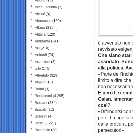
Aborto
(20)
Acca Larentia
(2)
Alcool
(3)
Alemanno
(150)
Alfano
(315)
Alitalia
(123)
Ambiente
(341)
è avvenuto non pe
AN
(210)
ravvisato esigenz
Che siano stati
Animali
(74)
assodato. Sono m
Arancioni
(2)
alla politica. Av
arte
(175)
«Parte dell’inch
Attentato
(329)
limito a dire che
Auguri
(13)
non necessariamen
Batini
(3)
E però l’ex sin
Berlusconi
(4.295)
Galan, lamentan
Bersani
(234)
così?
Biasotti
(12)
«Difendersi con tu
Boldrini
(4)
però, ha rigettat
Bossi
(1.221)
dalla procura, p
persecutori»
Brambilla
(38)