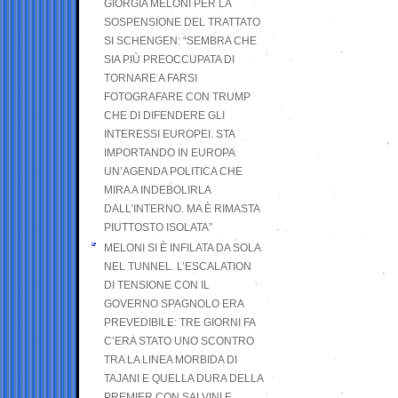
GIORGIA MELONI PER LA
SOSPENSIONE DEL TRATTATO
SI SCHENGEN: “SEMBRA CHE
SIA PIÙ PREOCCUPATA DI
TORNARE A FARSI
FOTOGRAFARE CON TRUMP
CHE DI DIFENDERE GLI
INTERESSI EUROPEI. STA
IMPORTANDO IN EUROPA
UN’AGENDA POLITICA CHE
MIRA A INDEBOLIRLA
DALL’INTERNO. MA È RIMASTA
PIUTTOSTO ISOLATA”
MELONI SI È INFILATA DA SOLA
NEL TUNNEL. L’ESCALATION
DI TENSIONE CON IL
GOVERNO SPAGNOLO ERA
PREVEDIBILE: TRE GIORNI FA
C’ERA STATO UNO SCONTRO
TRA LA LINEA MORBIDA DI
TAJANI E QUELLA DURA DELLA
PREMIER CON SALVINI E