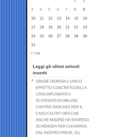
1
2
3
4
5
6
7
8
9
10
11
12
13
14
15
16
17
18
19
20
21
22
23
24
25
26
27
28
29
30
31
« Lug
Leggi gli ultimi articoli
inseriti
GRAZIE GIORGIA! L’UNICO
EFFETTO CONCRETO DELLA
CRISI DIPLOMATICA
SCATENATA DA MELONI
CONTRO SANCHEZ PER IL
CASO CEUTA? ORA CHE
ANCHE MADRID HA SOSPESO
SCHENGEN PER CHI ARRIVA
DAL NOSTRO PAESE, GLI