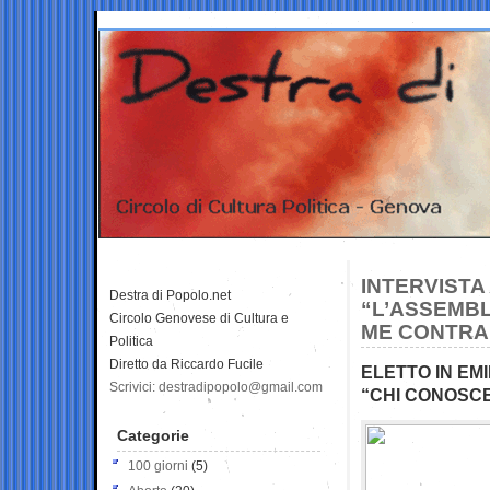
INTERVISTA
Destra di Popolo.net
“L’ASSEMBL
Circolo Genovese di Cultura e
ME CONTRAR
Politica
Diretto da Riccardo Fucile
ELETTO IN EM
Scrivici: destradipopolo@gmail.com
“CHI CONOSCE
Categorie
100 giorni
(5)