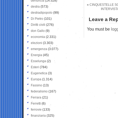
denuncia
(14.528)
«
CINQUESTELLE SO
destra
(573)
INTERVIST
destradipopolo
(99)
Leave a Rep
Di Pietro
(101)
Diritti civili
(276)
You must be
log
don Gallo
(9)
economia
(2.331)
elezioni
(3.303)
emergenza
(3.077)
Energia
(45)
Esselunga
(2)
Esteri
(784)
Eugenetica
(3)
Europa
(1.314)
Fassino
(13)
federalismo
(167)
Ferrara
(21)
Ferretti
(6)
ferrovie
(133)
finanziaria
(325)