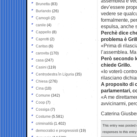
assemblea e ved
Brunetta
(83)
dev’essere propo
Burlando
(26)
vedere se qualcu
Camogli
(2)
formalmente, per
canile
(4)
espulsa, anche 
Cappello
(8)
Perchè dice che
problema è Gril
Caprotti
(2)
«Prima di rilasc
Caritas
(6)
l’assemblea. Ma 
carovita
(170)
Però secondo l
casa
(247)
chiede Grillo.
Casini
(119)
«Io voterò contro
Centrodestra in Liguria
(35)
rilasciano dichi
Chiesa
(276)
A proposito di 
Cina
(10)
parlamentari, 
Comune
(342)
«A me direttame
Coop
(7)
avvicinarmi, per
Cossiga
(7)
Caterina Giusber
Costume
(5.581)
criminalità
(1.402)
This entry was posted 
democratici e progressisti
(19)
responses to this entr