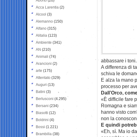
Aborto
(20)
Acca Larentia
(2)
Alcool
(3)
Alemanno
(150)
Alfano
(315)
Alitalia
(123)
Ambiente
(341)
AN
(210)
Animali
(74)
abbassare i toni.
Arancioni
(2)
A differenza di t
arte
(175)
schiva le doman
Attentato
(329)
E alza la mano pe
Auguri
(13)
processo per aver
Batini
(3)
Dall’Orco, come
«È difficile fare 
Berlusconi
(4.295)
Romagna e siamo 
Bersani
(234)
hanno visto com’
Biasotti
(12)
non la conoscono
Boldrini
(4)
E quindi potreb
Bossi
(1.221)
«Eh, sì. Ma io d
Brambilla
(38)