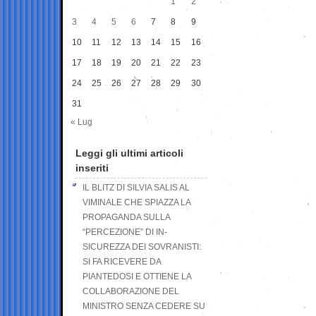
1
2
3
4
5
6
7
8
9
10
11
12
13
14
15
16
17
18
19
20
21
22
23
24
25
26
27
28
29
30
31
« Lug
Leggi gli ultimi articoli
inseriti
IL BLITZ DI SILVIA SALIS AL
VIMINALE CHE SPIAZZA LA
PROPAGANDA SULLA
“PERCEZIONE” DI IN-
SICUREZZA DEI SOVRANISTI:
SI FA RICEVERE DA
PIANTEDOSI E OTTIENE LA
COLLABORAZIONE DEL
MINISTRO SENZA CEDERE SU