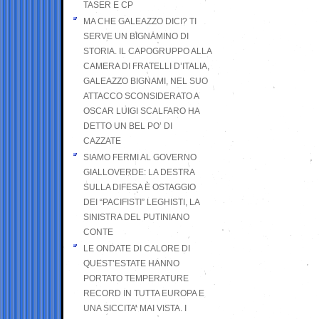
TASER E CP
MA CHE GALEAZZO DICI? TI
SERVE UN BIGNAMINO DI
STORIA. IL CAPOGRUPPO ALLA
CAMERA DI FRATELLI D’ITALIA,
GALEAZZO BIGNAMI, NEL SUO
ATTACCO SCONSIDERATO A
OSCAR LUIGI SCALFARO HA
DETTO UN BEL PO’ DI
CAZZATE
SIAMO FERMI AL GOVERNO
GIALLOVERDE: LA DESTRA
SULLA DIFESA È OSTAGGIO
DEI “PACIFISTI” LEGHISTI, LA
SINISTRA DEL PUTINIANO
CONTE
LE ONDATE DI CALORE DI
QUEST’ESTATE HANNO
PORTATO TEMPERATURE
RECORD IN TUTTA EUROPA E
UNA SICCITA’ MAI VISTA. I