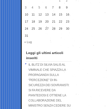
1
2
3
4
5
6
7
8
9
10
11
12
13
14
15
16
17
18
19
20
21
22
23
24
25
26
27
28
29
30
31
« Lug
Leggi gli ultimi articoli
inseriti
IL BLITZ DI SILVIA SALIS AL
VIMINALE CHE SPIAZZA LA
PROPAGANDA SULLA
“PERCEZIONE” DI IN-
SICUREZZA DEI SOVRANISTI:
SI FA RICEVERE DA
PIANTEDOSI E OTTIENE LA
COLLABORAZIONE DEL
MINISTRO SENZA CEDERE SU