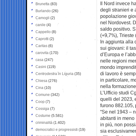
Il Nord invece ha
Brunetta
(83)
degli stranieri e
Burlando
(26)
popolazione giov
Camogli
(2)
nel Nordovest. D
canile
(4)
saldo positivo. S
Cappello
(8)
(+9,7%), Trieste
Caprotti
(2)
In aggiunta alla 
Caritas
(6)
sui giovani: il ta
carovita
(170)
d’Europa e l’abb
casa
(247)
nelle regioni mer
mondo imprendito
Casini
(119)
di lavoro è sempr
Centrodestra in Liguria
(35)
in particolare, mo
Chiesa
(276)
nella formazione
Cina
(10)
L’Ufficio studi Cg
Comune
(342)
quelli del 2023, 
Coop
(7)
furono 882.105, p
Cossiga
(7)
“Se nel 1943 – no
Costume
(5.581)
abitanti in meno
criminalità
(1.402)
in più, non poss
democratici e progressisti
(19)
sia esclusivament