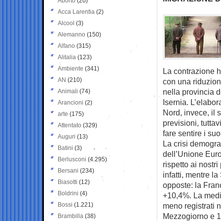
Aborto
(20)
Acca Larentia
(2)
Alcool
(3)
Alemanno
(150)
Alfano
(315)
Alitalia
(123)
Ambiente
(341)
La contrazione ha
AN
(210)
con una riduzion
nella provincia 
Animali
(74)
Isernia. L’elabor
Arancioni
(2)
Nord, invece, il 
arte
(175)
previsioni, tutta
Attentato
(329)
fare sentire i suoi
Auguri
(13)
La crisi demogr
Batini
(3)
dell’Unione Euro
Berlusconi
(4.295)
rispetto ai nostr
Bersani
(234)
infatti, mentre l
Biasotti
(12)
opposte: la Fran
Boldrini
(4)
+10,4%. La media
Bossi
(1.221)
meno registrati n
Mezzogiorno e 11
Brambilla
(38)