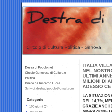
ITALIA VILL
Destra di Popolo.net
NEL NOSTRO
Circolo Genovese di Cultura e
ULTIMI ANNI
Politica
MILIONI DI A
Diretto da Riccardo Fucile
ADESSO CE 
Scrivici: destradipopolo@gmail.com
LA SITUAZION
Categorie
DEL 14,7%, M
GRAZIE ANCHE
100 giorni
(5)
MIGRAZIONE D