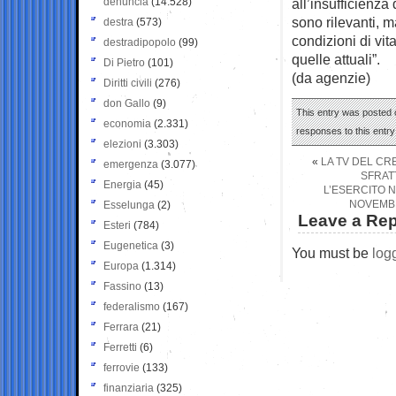
denuncia
(14.528)
all’insufficienza 
sono rilevanti, m
destra
(573)
condizioni di vit
destradipopolo
(99)
quelle attuali”.
Di Pietro
(101)
(da agenzie)
Diritti civili
(276)
don Gallo
(9)
This entry was posted o
economia
(2.331)
responses to this entr
elezioni
(3.303)
«
LA TV DEL CR
emergenza
(3.077)
SFRAT
Energia
(45)
L’ESERCITO 
NOVEMBRE
Esselunga
(2)
Leave a Rep
Esteri
(784)
Eugenetica
(3)
You must be
log
Europa
(1.314)
Fassino
(13)
federalismo
(167)
Ferrara
(21)
Ferretti
(6)
ferrovie
(133)
finanziaria
(325)