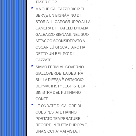
TASER E CP
MA CHE GALEAZZO DICI? TI
SERVE UN BIGNAMINO DI
STORIA. IL CAPOGRUPPO ALLA
CAMERA DI FRATELLI D’ITALIA,
GALEAZZO BIGNAMI, NEL SUO
ATTACCO SCONSIDERATO A
OSCAR LUIGI SCALFARO HA
DETTO UN BEL PO’ DI
CAZZATE
SIAMO FERMI AL GOVERNO
GIALLOVERDE: LA DESTRA
SULLA DIFESA È OSTAGGIO
DEI “PACIFISTI” LEGHISTI, LA
SINISTRA DEL PUTINIANO
CONTE
LE ONDATE DI CALORE DI
QUEST’ESTATE HANNO
PORTATO TEMPERATURE
RECORD IN TUTTA EUROPA E
UNA SICCITA’ MAI VISTA. I