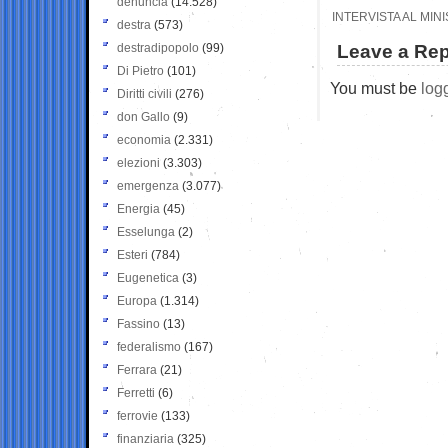
denuncia
(14.528)
INTERVISTA AL MIN
destra
(573)
destradipopolo
(99)
Leave a Rep
Di Pietro
(101)
You must be
log
Diritti civili
(276)
don Gallo
(9)
economia
(2.331)
elezioni
(3.303)
emergenza
(3.077)
Energia
(45)
Esselunga
(2)
Esteri
(784)
Eugenetica
(3)
Europa
(1.314)
Fassino
(13)
federalismo
(167)
Ferrara
(21)
Ferretti
(6)
ferrovie
(133)
finanziaria
(325)