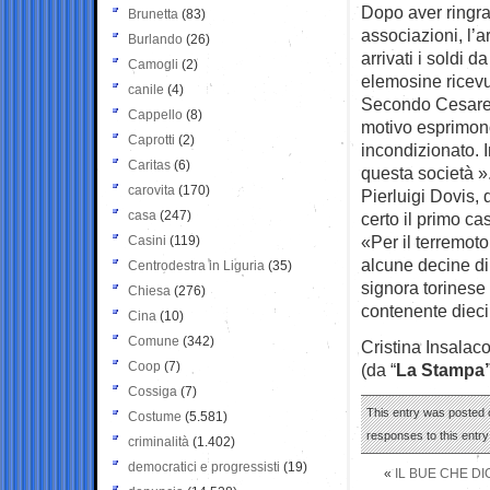
Dopo aver ringraz
Brunetta
(83)
associazioni, l’a
Burlando
(26)
arrivati i soldi 
Camogli
(2)
elemosine ricevu
canile
(4)
Secondo Cesare N
Cappello
(8)
motivo esprimono
Caprotti
(2)
incondizionato. I
Caritas
(6)
questa società »
carovita
(170)
Pierluigi Dovis,
casa
(247)
certo il primo c
«Per il terremot
Casini
(119)
alcune decine di
Centrodestra in Liguria
(35)
signora torinese 
Chiesa
(276)
contenente dieci 
Cina
(10)
Comune
(342)
Cristina Insalac
Coop
(7)
(da “
La Stampa
Cossiga
(7)
This entry was posted 
Costume
(5.581)
responses to this entr
criminalità
(1.402)
democratici e progressisti
(19)
«
IL BUE CHE D