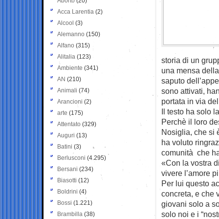
Aborto
(20)
Acca Larentia
(2)
Alcool
(3)
Alemanno
(150)
Alfano
(315)
Alitalia
(123)
storia di un gru
Ambiente
(341)
una mensa della 
AN
(210)
saputo dell’appel
sono attivati, h
Animali
(74)
portata in via de
Arancioni
(2)
Il testo ha solo 
arte
(175)
Perchè il loro d
Attentato
(329)
Nosiglia, che si
Auguri
(13)
ha voluto ringra
Batini
(3)
comunità che han
Berlusconi
(4.295)
«Con la vostra di
Bersani
(234)
vivere l’amore più
Biasotti
(12)
Per lui questo a
Boldrini
(4)
concreta, e che 
Bossi
(1.221)
giovani solo a s
solo noi e i “nost
Brambilla
(38)