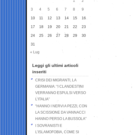
1
2
3
4
5
6
7
8
9
10
11
12
13
14
15
16
17
18
19
20
21
22
23
24
25
26
27
28
29
30
31
« Lug
Leggi gli ultimi articoli
inseriti
CRISI DEI MIGRANTI, LA
GERMANIA: “I CLANDESTINI
VERRANNO ESPULSI VERSO
L’ITALIA”
“HANNO I NERVI A PEZZI, CON
LA SCISSIONE DA VANNACCI
HANNO PERSO LA BUSSOLA”
I SOVRANISTI E
L’ISLAMOFOBIA, COME SI