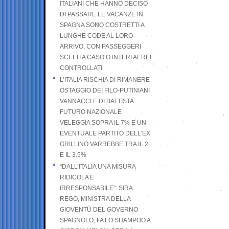
ITALIANI CHE HANNO DECISO
DI PASSARE LE VACANZE IN
SPAGNA SONO COSTRETTI A
LUNGHE CODE AL LORO
ARRIVO, CON PASSEGGERI
SCELTI A CASO O INTERI AEREI
CONTROLLATI
L’ITALIA RISCHIA DI RIMANERE
OSTAGGIO DEI FILO-PUTINIANI
VANNACCI E DI BATTISTA.
FUTURO NAZIONALE
VELEGGIA SOPRA IL 7% E UN
EVENTUALE PARTITO DELL’EX
GRILLINO VARREBBE TRA IL 2
E IL 3.5%
“DALL’ITALIA UNA MISURA
RIDICOLA E
IRRESPONSABILE”: SIRA
REGO, MINISTRA DELLA
GIOVENTÙ DEL GOVERNO
SPAGNOLO, FA LO SHAMPOO A