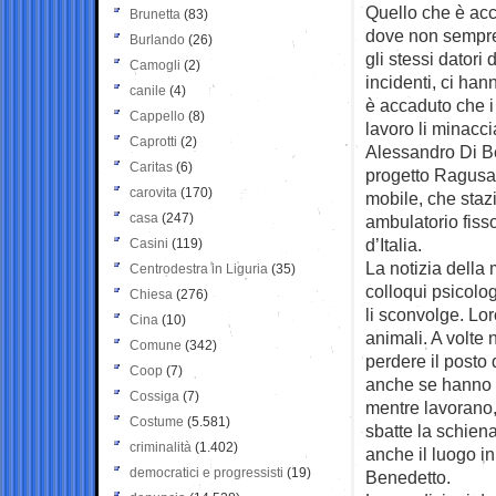
Quello che è acc
Brunetta
(83)
dove non sempre 
Burlando
(26)
gli stessi datori 
Camogli
(2)
incidenti, ci ha
canile
(4)
è accaduto che i 
Cappello
(8)
lavoro li minacc
Caprotti
(2)
Alessandro Di Be
Caritas
(6)
progetto Ragusa
carovita
(170)
mobile, che staz
casa
(247)
ambulatorio fisso
d’Italia.
Casini
(119)
La notizia della 
Centrodestra in Liguria
(35)
colloqui psicolo
Chiesa
(276)
li sconvolge. Lor
Cina
(10)
animali. A volte
Comune
(342)
perdere il posto 
Coop
(7)
anche se hanno p
Cossiga
(7)
mentre lavorano,
Costume
(5.581)
sbatte la schien
criminalità
(1.402)
anche il luogo i
democratici e progressisti
(19)
Benedetto.