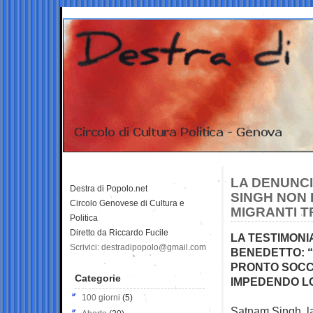
LA DENUNCI
Destra di Popolo.net
SINGH NON E
Circolo Genovese di Cultura e
MIGRANTI T
Politica
Diretto da Riccardo Fucile
LA TESTIMON
Scrivici: destradipopolo@gmail.com
BENEDETTO: “
PRONTO SOCCO
Categorie
IMPEDENDO L
100 giorni
(5)
Satnam Singh, la