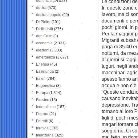
denuncia
(14.528)
Le condizioni de
In queste zone ci
destra
(573)
lavoro, ma ci son
destradipopolo
(99)
documenti e perm
Di Pietro
(101)
pochi giorni, in p
Diritti civili
(276)
Per la maggior p
don Gallo
(9)
Migranti subsaha
economia
(2.331)
paga di 35-40 eur
elezioni
(3.303)
notturni, da mezz
emergenza
(3.077)
di giorni si ragg
Energia
(45)
tuguri, negli and
Esselunga
(2)
macchinari agric
spesso fanno anch
Esteri
(784)
acqua e non c’è 
Eugenetica
(3)
“Queste condizion
Europa
(1.314)
causano inevitab
Fassino
(13)
depressione. Tra 
federalismo
(167)
tornano al loro 
Ferrara
(21)
figli di pochi me
Ferretti
(6)
magari tornare c
ferrovie
(133)
soggiorno. Ci so
finanziaria
(325)
mai fatto un ric