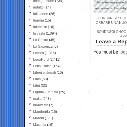
Immigrazione
(734)
This entry was posted o
indulto
(14)
responses to this entr
inflazione
(26)
«
ORBAN FA SCUO
Ingroia
(15)
CREARE UNA NUOVA
Interviste
(16)
SONDAGGI-CHOC P
la casta
(1.394)
APP
La Destra
(45)
Leave a Rep
La Sapienza
(5)
You must be
log
Lavoro
(1.316)
LegaNord
(2.411)
Letta Enrico
(154)
Liberi e Uguali
(10)
Libia
(68)
Libri
(33)
Liguria Futurista
(25)
mafia
(543)
manifesto
(7)
Margherita
(16)
Maroni
(171)
Mastella
(16)