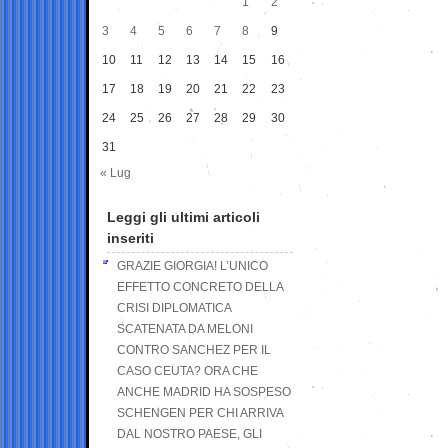
1
2
3
4
5
6
7
8
9
10
11
12
13
14
15
16
17
18
19
20
21
22
23
24
25
26
27
28
29
30
31
« Lug
Leggi gli ultimi articoli
inseriti
GRAZIE GIORGIA! L’UNICO
EFFETTO CONCRETO DELLA
CRISI DIPLOMATICA
SCATENATA DA MELONI
CONTRO SANCHEZ PER IL
CASO CEUTA? ORA CHE
ANCHE MADRID HA SOSPESO
SCHENGEN PER CHI ARRIVA
DAL NOSTRO PAESE, GLI