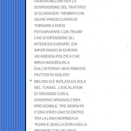
GIORGIA MELONI PER LA
SOSPENSIONE DEL TRATTATO
SI SCHENGEN: “SEMBRA CHE
SIA PIÙ PREOCCUPATA DI
TORNARE A FARSI
FOTOGRAFARE CON TRUMP
CHE DI DIFENDERE GLI
INTERESSI EUROPEI. STA
IMPORTANDO IN EUROPA
UN’AGENDA POLITICA CHE
MIRA A INDEBOLIRLA
DALL’INTERNO. MA È RIMASTA
PIUTTOSTO ISOLATA”
MELONI SI È INFILATA DA SOLA
NEL TUNNEL. L’ESCALATION
DI TENSIONE CON IL
GOVERNO SPAGNOLO ERA
PREVEDIBILE: TRE GIORNI FA
C’ERA STATO UNO SCONTRO
TRA LA LINEA MORBIDA DI
TAJANI E QUELLA DURA DELLA
PREMIER CON SALVINI E