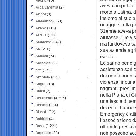
Aborto
(20)
aveva
amputato u
Acca Larentia
(2)
morto a Latina,
Alcool
(3)
insieme al suo ar
Alemanno
(150)
ortaggi e frutta 
Alfano
(315)
31enne aveva preg
Alitalia
(123)
aiutasse: “Ho vis
Ambiente
(341)
ma lui doveva sa
AN
(210)
sua azienda agri
isolato.
Animali
(74)
Lo sanno bene gl
Arancioni
(2)
assistenza sanita
arte
(175)
documentando stor
Attentato
(329)
violenza, incuria
Auguri
(13)
migranti, presi i
Batini
(3)
nella Piana di Gi
Berlusconi
(4.295)
una fascia di terr
Bersani
(234)
decenni, hanno so
Biasotti
(12)
Emergency è attiv
Boldrini
(4)
l’associazione da
Bossi
(1.221)
offrendo prestazio
non possono acce
Brambilla
(38)