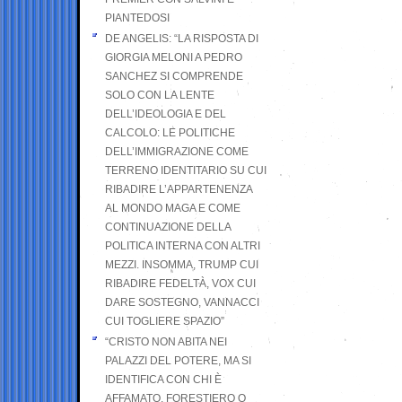
PIANTEDOSI
DE ANGELIS: “LA RISPOSTA DI
GIORGIA MELONI A PEDRO
SANCHEZ SI COMPRENDE
SOLO CON LA LENTE
DELL’IDEOLOGIA E DEL
CALCOLO: LE POLITICHE
DELL’IMMIGRAZIONE COME
TERRENO IDENTITARIO SU CUI
RIBADIRE L’APPARTENENZA
AL MONDO MAGA E COME
CONTINUAZIONE DELLA
POLITICA INTERNA CON ALTRI
MEZZI. INSOMMA, TRUMP CUI
RIBADIRE FEDELTÀ, VOX CUI
DARE SOSTEGNO, VANNACCI
CUI TOGLIERE SPAZIO”
“CRISTO NON ABITA NEI
PALAZZI DEL POTERE, MA SI
IDENTIFICA CON CHI È
AFFAMATO, FORESTIERO O