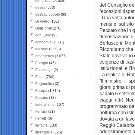
denuncia
(14.528)
del Consiglio dei
destra
(573)
“eccezioni rispe
destradipopolo
(99)
Una volta autori
Di Pietro
(101)
mensile, sul sito
Diritti civili
(276)
Peccato che in qu
don Gallo
(9)
dimostrazione d
economia
(2.331)
Berlusconi, Monti
Ricordiamo che i 
elezioni
(3.303)
Stato dovevano e
emergenza
(3.077)
esigenze di trasf
Energia
(45)
istituzionali e l’
Esselunga
(2)
La replica di Rob
Esteri
(784)
“Il ministro — s
Eugenetica
(3)
giorni prima di p
Europa
(1.314)
sabato 6 settemb
Fassino
(13)
viaggi, ndr). Nei
federalismo
(167)
programmato dal
Ferrara
(21)
notturna con istr
dovuta a un favo
Ferretti
(6)
Reggio Calabria 
ferrovie
(133)
addestramento a 
finanziaria
(325)