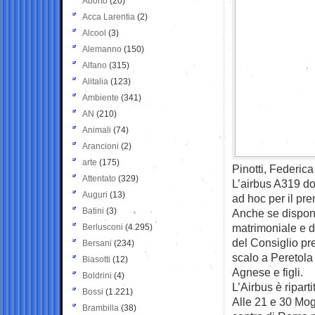
Aborto
(20)
Acca Larentia
(2)
Alcool
(3)
Alemanno
(150)
Alfano
(315)
Alitalia
(123)
Ambiente
(341)
AN
(210)
Animali
(74)
Arancioni
(2)
arte
(175)
Pinotti, Federica 
Attentato
(329)
L’airbus A319 dot
Auguri
(13)
ad hoc per il pre
Batini
(3)
Anche se dispone
matrimoniale e du
Berlusconi
(4.295)
del Consiglio pre
Bersani
(234)
scalo a Peretola
Biasotti
(12)
Agnese e figli.
Boldrini
(4)
L’Airbus è ripart
Bossi
(1.221)
Alle 21 e 30 Mog
Brambilla
(38)