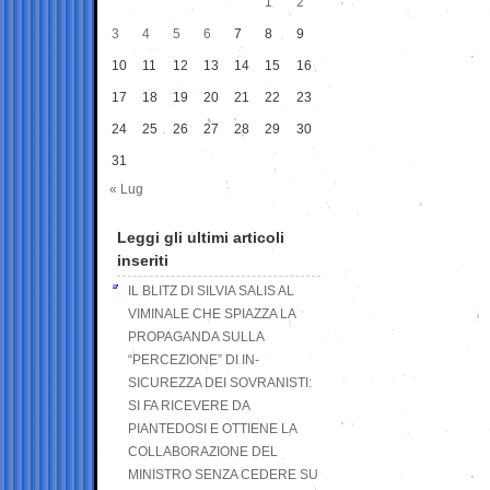
1
2
3
4
5
6
7
8
9
10
11
12
13
14
15
16
17
18
19
20
21
22
23
24
25
26
27
28
29
30
31
« Lug
Leggi gli ultimi articoli
inseriti
IL BLITZ DI SILVIA SALIS AL
VIMINALE CHE SPIAZZA LA
PROPAGANDA SULLA
“PERCEZIONE” DI IN-
SICUREZZA DEI SOVRANISTI:
SI FA RICEVERE DA
PIANTEDOSI E OTTIENE LA
COLLABORAZIONE DEL
MINISTRO SENZA CEDERE SU