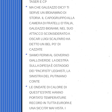
TASER E CP
MA CHE GALEAZZO DICI? TI
SERVE UN BIGNAMINO DI
STORIA. IL CAPOGRUPPO ALLA
CAMERA DI FRATELLI D’ITALIA,
GALEAZZO BIGNAMI, NEL SUO
ATTACCO SCONSIDERATO A
OSCAR LUIGI SCALFARO HA
DETTO UN BEL PO’ DI
CAZZATE
SIAMO FERMI AL GOVERNO
GIALLOVERDE: LA DESTRA
SULLA DIFESA È OSTAGGIO
DEI “PACIFISTI” LEGHISTI, LA
SINISTRA DEL PUTINIANO
CONTE
LE ONDATE DI CALORE DI
QUEST’ESTATE HANNO
PORTATO TEMPERATURE
RECORD IN TUTTA EUROPA E
UNA SICCITA’ MAI VISTA. I