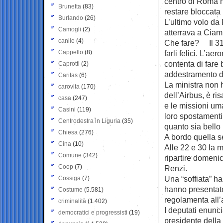
centro di Roma m
Brunetta
(83)
restare bloccata 
Burlando
(26)
L’ultimo volo da
Camogli
(2)
atterrava a Ciam
canile
(4)
Che fare? Il 31e
Cappello
(8)
farli felici. L’a
contenta di fare 
Caprotti
(2)
addestramento di
Caritas
(6)
La ministra non 
carovita
(170)
dell’Airbus, è ris
casa
(247)
e le missioni uma
Casini
(119)
loro spostamenti 
Centrodestra in Liguria
(35)
quanto sia bello 
Chiesa
(276)
A bordo quella s
Cina
(10)
Alle 22 e 30 la m
Comune
(342)
ripartire domeni
Coop
(7)
Renzi.
Una “soffiata” h
Cossiga
(7)
hanno presentato
Costume
(5.581)
regolamenta all’ar
criminalità
(1.402)
I deputati enunci
democratici e progressisti
(19)
presidente della