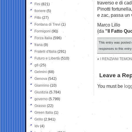
traverso e di cad
Fini
(821)
Pinotti fortunell
fioriere
(5)
e zac, passa un
Fitto
(27)
Marco Lillo
Fontana di Trevi
(1)
(da
“Il Fatto Qu
Formigoni
(90)
Forza Italia
(596)
This entry was posted o
frana
(9)
responses to this entr
Fratelli d'Italia
(291)
Futuro e Libertà
(510)
«
I RENZIANI TEMON
g8
(25)
Gelmini
(68)
Leave a Rep
Genova
(542)
Giannino
(10)
You must be
log
Giustizia
(5.784)
governo
(5.799)
Grasso
(22)
Green Italia
(1)
Grillo
(2.941)
Idv
(4)