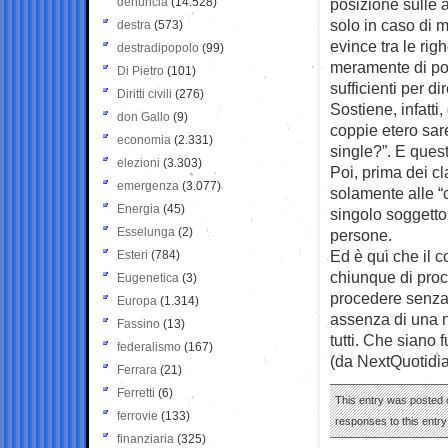
denuncia
(14.528)
posizione sulle a
solo in caso di m
destra
(573)
evince tra le rig
destradipopolo
(99)
meramente di pos
Di Pietro
(101)
sufficienti per dir
Diritti civili
(276)
Sostiene, infatti
don Gallo
(9)
coppie etero sar
economia
(2.331)
single?”. E ques
elezioni
(3.303)
Poi, prima dei cl
emergenza
(3.077)
solamente alle “
Energia
(45)
singolo soggetto
Esselunga
(2)
persone.
Ed è qui che il 
Esteri
(784)
chiunque di proc
Eugenetica
(3)
procedere senza 
Europa
(1.314)
assenza di una n
Fassino
(13)
tutti. Che siano f
federalismo
(167)
(da NextQuotidi
Ferrara
(21)
Ferretti
(6)
This entry was posted o
ferrovie
(133)
responses to this entr
finanziaria
(325)