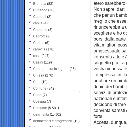
etero sarebbero 
Brunetta
(83)
Non saprei darti
Burlando
(26)
che per un bamb
Camogli
(2)
meglio che esse
canile
(4)
rinuncerebbe a un
Cappello
(8)
scegliere e ho do
Caprotti
(2)
porsi dalla parte
Caritas
(6)
vita migliori pos
carovita
(170)
omosessuale sare
casa
(247)
consenta a te e 
soggetto più frag
Casini
(119)
vostra vi possa e
Centrodestra in Liguria
(35)
complessa: in It
Chiesa
(276)
adottare un bimb
Cina
(10)
di più dei bambin
Comune
(342)
servizi di protez
Coop
(7)
nazionali e inte
Cossiga
(7)
decidono di fare
Costume
(5.581)
convinta saresti
criminalità
(1.402)
forte.
democratici e progressisti
(19)
Accetta, dunque,