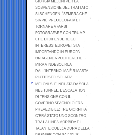
GIORGIA MELONI PER LA
SOSPENSIONE DEL TRATTATO
SI SCHENGEN: “SEMBRA CHE
SIA PIÙ PREOCCUPATA DI
TORNARE A FARSI
FOTOGRAFARE CON TRUMP
CHE DI DIFENDERE GLI
INTERESSI EUROPEI. STA
IMPORTANDO IN EUROPA
UN’AGENDA POLITICA CHE
MIRA A INDEBOLIRLA
DALL’INTERNO. MA È RIMASTA
PIUTTOSTO ISOLATA”
MELONI SI È INFILATA DA SOLA
NEL TUNNEL. L’ESCALATION
DI TENSIONE CON IL
GOVERNO SPAGNOLO ERA
PREVEDIBILE: TRE GIORNI FA
C’ERA STATO UNO SCONTRO
TRA LA LINEA MORBIDA DI
TAJANI E QUELLA DURA DELLA
PREMIER CON SALVINI E