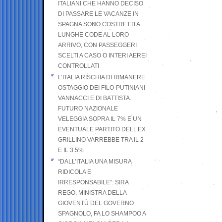
ITALIANI CHE HANNO DECISO
DI PASSARE LE VACANZE IN
SPAGNA SONO COSTRETTI A
LUNGHE CODE AL LORO
ARRIVO, CON PASSEGGERI
SCELTI A CASO O INTERI AEREI
CONTROLLATI
L’ITALIA RISCHIA DI RIMANERE
OSTAGGIO DEI FILO-PUTINIANI
VANNACCI E DI BATTISTA.
FUTURO NAZIONALE
VELEGGIA SOPRA IL 7% E UN
EVENTUALE PARTITO DELL’EX
GRILLINO VARREBBE TRA IL 2
E IL 3.5%
“DALL’ITALIA UNA MISURA
RIDICOLA E
IRRESPONSABILE”: SIRA
REGO, MINISTRA DELLA
GIOVENTÙ DEL GOVERNO
SPAGNOLO, FA LO SHAMPOO A