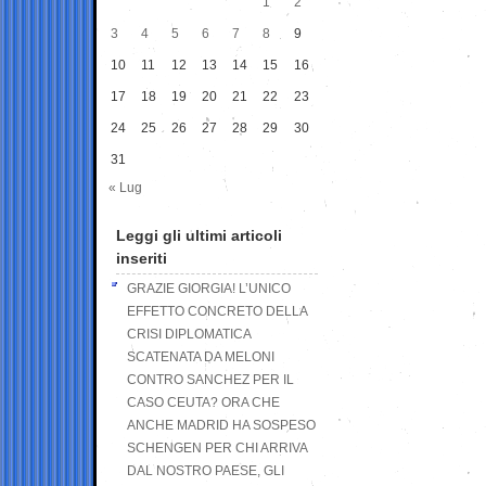
1
2
3
4
5
6
7
8
9
10
11
12
13
14
15
16
17
18
19
20
21
22
23
24
25
26
27
28
29
30
31
« Lug
Leggi gli ultimi articoli
inseriti
GRAZIE GIORGIA! L’UNICO
EFFETTO CONCRETO DELLA
CRISI DIPLOMATICA
SCATENATA DA MELONI
CONTRO SANCHEZ PER IL
CASO CEUTA? ORA CHE
ANCHE MADRID HA SOSPESO
SCHENGEN PER CHI ARRIVA
DAL NOSTRO PAESE, GLI