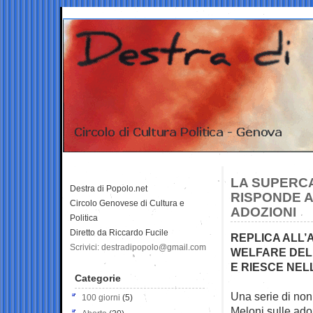
LA SUPERCA
Destra di Popolo.net
RISPONDE A
Circolo Genovese di Cultura e
ADOZIONI
Politica
Diretto da Riccardo Fucile
REPLICA ALL’
Scrivici: destradipopolo@gmail.com
WELFARE DEL 
E RIESCE NEL
Categorie
Una serie di non
100 giorni
(5)
Meloni sulle adozi