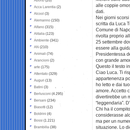
Aborto
(20)
alle coppie omose
Acca Larentia
(2)
dati.
Alcool
(3)
Nei giorni scorsi
Alemanno
(150)
scritta da Luca 
Alfano
(315)
Comune di Napoli
Alitalia
(123)
rivolta proprio al
Ambiente
(341)
25 settembre do
AN
(210)
essere alla guid
Presidentessa de
Animali
(74)
con grande amore
Arancioni
(2)
Questo il testo i
arte
(175)
Ciao Luca. Ti ris
Attentato
(329)
appartenenza poli
Auguri
(13)
ho letto e dai tuo
Batini
(3)
amore. Accetto c
Berlusconi
(4.295)
divertirebbe un 
Bersani
(234)
“leggendaria”. D’
Biasotti
(12)
Chi ha il compit
Boldrini
(4)
considerasse alcu
Bossi
(1.221)
ma per un numero
situazione. Lo d
Brambilla
(38)