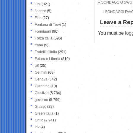
«
SONDAGGIO SWG LA
Fini
(821)
fioriere
(5)
I SONDAGGI FAV
Fitto
(27)
Leave a Rep
Fontana di Trevi
(1)
Formigoni
(90)
You must be
log
Forza Italia
(596)
frana
(9)
Fratelli d'Italia
(291)
Futuro e Libertà
(510)
g8
(25)
Gelmini
(68)
Genova
(542)
Giannino
(10)
Giustizia
(5.784)
governo
(5.799)
Grasso
(22)
Green Italia
(1)
Grillo
(2.941)
Idv
(4)