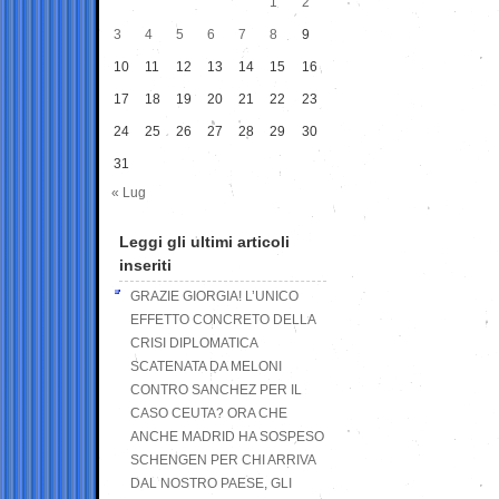
1
2
3
4
5
6
7
8
9
10
11
12
13
14
15
16
17
18
19
20
21
22
23
24
25
26
27
28
29
30
31
« Lug
Leggi gli ultimi articoli
inseriti
GRAZIE GIORGIA! L’UNICO
EFFETTO CONCRETO DELLA
CRISI DIPLOMATICA
SCATENATA DA MELONI
CONTRO SANCHEZ PER IL
CASO CEUTA? ORA CHE
ANCHE MADRID HA SOSPESO
SCHENGEN PER CHI ARRIVA
DAL NOSTRO PAESE, GLI