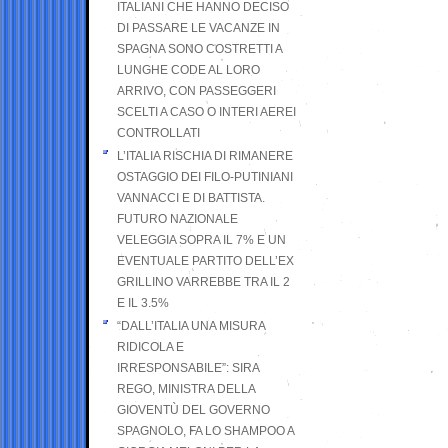
ITALIANI CHE HANNO DECISO
DI PASSARE LE VACANZE IN
SPAGNA SONO COSTRETTI A
LUNGHE CODE AL LORO
ARRIVO, CON PASSEGGERI
SCELTI A CASO O INTERI AEREI
CONTROLLATI
L’ITALIA RISCHIA DI RIMANERE
OSTAGGIO DEI FILO-PUTINIANI
VANNACCI E DI BATTISTA.
FUTURO NAZIONALE
VELEGGIA SOPRA IL 7% E UN
EVENTUALE PARTITO DELL’EX
GRILLINO VARREBBE TRA IL 2
E IL 3.5%
“DALL’ITALIA UNA MISURA
RIDICOLA E
IRRESPONSABILE”: SIRA
REGO, MINISTRA DELLA
GIOVENTÙ DEL GOVERNO
SPAGNOLO, FA LO SHAMPOO A