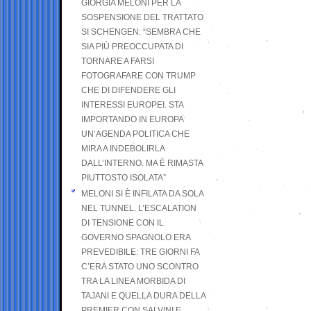
GIORGIA MELONI PER LA
SOSPENSIONE DEL TRATTATO
SI SCHENGEN: “SEMBRA CHE
SIA PIÙ PREOCCUPATA DI
TORNARE A FARSI
FOTOGRAFARE CON TRUMP
CHE DI DIFENDERE GLI
INTERESSI EUROPEI. STA
IMPORTANDO IN EUROPA
UN’AGENDA POLITICA CHE
MIRA A INDEBOLIRLA
DALL’INTERNO. MA È RIMASTA
PIUTTOSTO ISOLATA”
MELONI SI È INFILATA DA SOLA
NEL TUNNEL. L’ESCALATION
DI TENSIONE CON IL
GOVERNO SPAGNOLO ERA
PREVEDIBILE: TRE GIORNI FA
C’ERA STATO UNO SCONTRO
TRA LA LINEA MORBIDA DI
TAJANI E QUELLA DURA DELLA
PREMIER CON SALVINI E