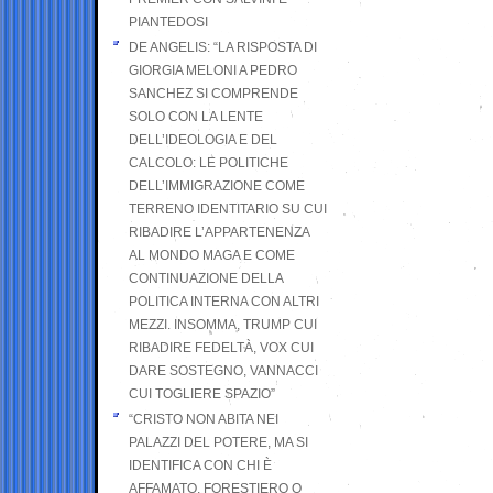
PIANTEDOSI
DE ANGELIS: “LA RISPOSTA DI
GIORGIA MELONI A PEDRO
SANCHEZ SI COMPRENDE
SOLO CON LA LENTE
DELL’IDEOLOGIA E DEL
CALCOLO: LE POLITICHE
DELL’IMMIGRAZIONE COME
TERRENO IDENTITARIO SU CUI
RIBADIRE L’APPARTENENZA
AL MONDO MAGA E COME
CONTINUAZIONE DELLA
POLITICA INTERNA CON ALTRI
MEZZI. INSOMMA, TRUMP CUI
RIBADIRE FEDELTÀ, VOX CUI
DARE SOSTEGNO, VANNACCI
CUI TOGLIERE SPAZIO”
“CRISTO NON ABITA NEI
PALAZZI DEL POTERE, MA SI
IDENTIFICA CON CHI È
AFFAMATO, FORESTIERO O