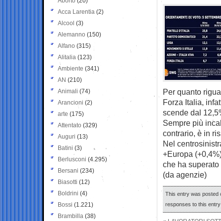
Aborto
(20)
Acca Larentia
(2)
Alcool
(3)
Alemanno
(150)
Alfano
(315)
Alitalia
(123)
Ambiente
(341)
AN
(210)
Per quanto riguar
Animali
(74)
Forza Italia, inf
Arancioni
(2)
scende dal 12,5
arte
(175)
Sempre più incal
Attentato
(329)
contrario, è in ri
Auguri
(13)
Nel centrosinistr
Batini
(3)
+Europa (+0,4%) 
Berlusconi
(4.295)
che ha superato 
Bersani
(234)
(da agenzie)
Biasotti
(12)
Boldrini
(4)
This entry was posted o
Bossi
(1.221)
responses to this entr
Brambilla
(38)