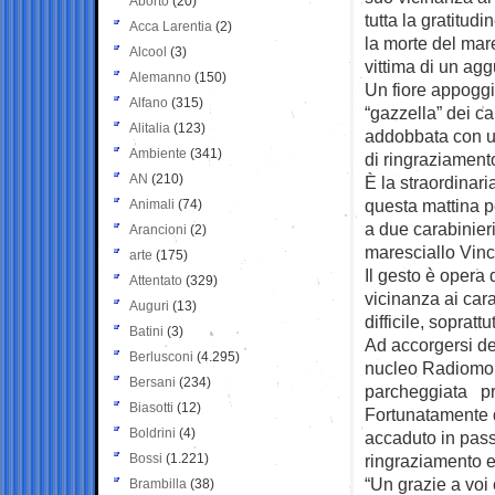
Aborto
(20)
tutta la gratitud
Acca Larentia
(2)
la morte del mar
Alcool
(3)
vittima di un ag
Alemanno
(150)
Un fiore appoggi
Alfano
(315)
“gazzella” dei ca
Alitalia
(123)
addobbata con un 
Ambiente
(341)
di ringraziament
AN
(210)
È la straordinari
questa mattina p
Animali
(74)
a due carabinier
Arancioni
(2)
maresciallo Vin
arte
(175)
Il gesto è opera
Attentato
(329)
vicinanza ai cara
Auguri
(13)
difficile, soprat
Batini
(3)
Ad accorgersi de
Berlusconi
(4.295)
nucleo Radiomobi
Bersani
(234)
parcheggiata pro
Biasotti
(12)
Fortunatamente q
Boldrini
(4)
accaduto in pass
Bossi
(1.221)
ringraziamento 
“Un grazie a voi 
Brambilla
(38)