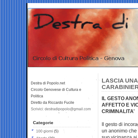
LASCIA UNA
Destra di Popolo.net
CARABINIERI
Circolo Genovese di Cultura e
Politica
IL GESTO ANO
Diretto da Riccardo Fucile
AFFETTO E VI
Scrivici: destradipopolo@gmail.com
CRIMINALITA’
Categorie
Il gesto di incor
un anonimo che
100 giorni
(5)
suo vicinanza ai