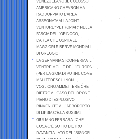
VENEZUELANO .IL COLOSSO
AMERICANO CHEVRON HA
RADDOPPIATO L’AREA
ASSEGNATA ALLA JOINT
VENTURE “PETROPIAR” NELLA
FASCIA DELL’ORINOCO,
L’AREA CHE OSPITA LE
MAGGIORI RISERVE MONDIALI
DI GREGGIO
LA GERMANIA SI CONFERMA IL
VENTRE MOLLE DELL’EUROPA
(PER LA GIOIA DI PUTIN). COME
MAI I TEDESCHI NON
VOGLIONO AMMETTERE CHE
DIETRO AL CASO DEL DRONE
PIENO DI ESPLOSIVO
RINVENUTO ALL’AEROPORTO
DI LIPSIA C’È LA RUSSIA?
GIULIANO FERRARA: ’CHE
COSA C’È SOTTO DIETRO
DAVANTI A LATO DEL “SIGNOR