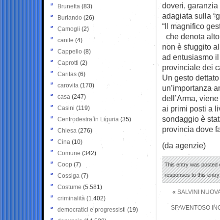
doveri, garanzia d
Brunetta
(83)
adagiata sulla “g
Burlando
(26)
“Il magnifico ge
Camogli
(2)
che denota alto
canile
(4)
non è sfuggito al
Cappello
(8)
ad entusiasmo il
Caprotti
(2)
provinciale dei c
Caritas
(6)
Un gesto dettato
carovita
(170)
un’importanza an
casa
(247)
dell’Arma, viene 
ai primi posti a 
Casini
(119)
sondaggio è stata
Centrodestra in Liguria
(35)
provincia dove fa
Chiesa
(276)
Cina
(10)
(da agenzie)
Comune
(342)
Coop
(7)
This entry was posted o
responses to this entr
Cossiga
(7)
Costume
(5.581)
«
SALVINI NUOV
criminalità
(1.402)
SPAVENTOSO INC
democratici e progressisti
(19)