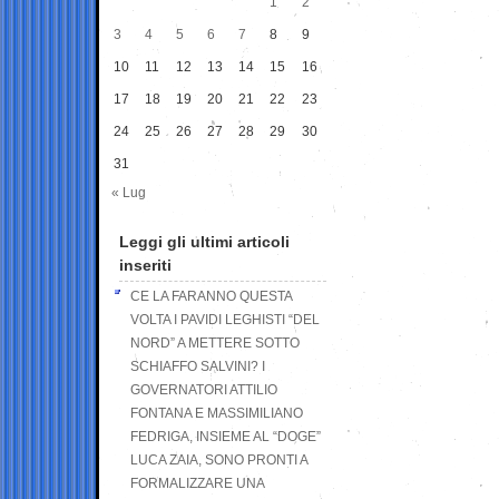
1
2
3
4
5
6
7
8
9
10
11
12
13
14
15
16
17
18
19
20
21
22
23
24
25
26
27
28
29
30
31
« Lug
Leggi gli ultimi articoli
inseriti
CE LA FARANNO QUESTA
VOLTA I PAVIDI LEGHISTI “DEL
NORD” A METTERE SOTTO
SCHIAFFO SALVINI? I
GOVERNATORI ATTILIO
FONTANA E MASSIMILIANO
FEDRIGA, INSIEME AL “DOGE”
LUCA ZAIA, SONO PRONTI A
FORMALIZZARE UNA