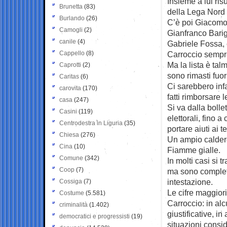
Insieme a lui ri
Brunetta
(83)
della Lega Nord 
Burlando
(26)
C’è poi Giacomo 
Camogli
(2)
Gianfranco Barig
canile
(4)
Gabriele Fossa, 
Cappello
(8)
Carroccio sempr
Ma la lista è tal
Caprotti
(2)
sono rimasti fuor
Caritas
(6)
Ci sarebbero infa
carovita
(170)
fatti rimborsare 
casa
(247)
Si va dalla bolle
Casini
(119)
elettorali, fino a
Centrodestra in Liguria
(35)
portare aiuti ai t
Chiesa
(276)
Un ampio calderon
Cina
(10)
Fiamme gialle.
Comune
(342)
In molti casi si t
Coop
(7)
ma sono completa
intestazione.
Cossiga
(7)
Le cifre maggiori
Costume
(5.581)
Carroccio: in a
criminalità
(1.402)
giustificative, i
democratici e progressisti
(19)
situazioni consid