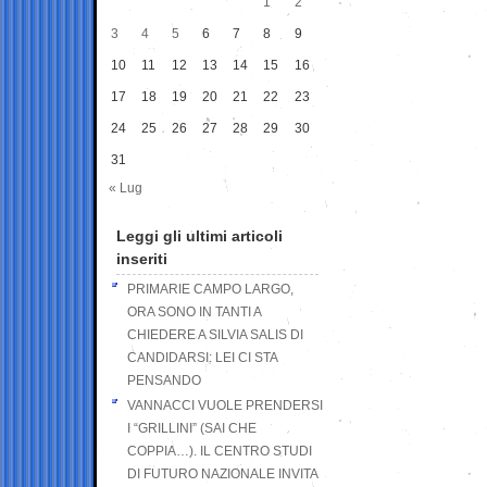
1
2
3
4
5
6
7
8
9
10
11
12
13
14
15
16
17
18
19
20
21
22
23
24
25
26
27
28
29
30
31
« Lug
Leggi gli ultimi articoli
inseriti
PRIMARIE CAMPO LARGO,
ORA SONO IN TANTI A
CHIEDERE A SILVIA SALIS DI
CANDIDARSI: LEI CI STA
PENSANDO
VANNACCI VUOLE PRENDERSI
I “GRILLINI” (SAI CHE
COPPIA…). IL CENTRO STUDI
DI FUTURO NAZIONALE INVITA