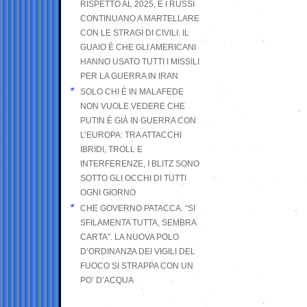
RISPETTO AL 2025, E I RUSSI
CONTINUANO A MARTELLARE
CON LE STRAGI DI CIVILI. IL
GUAIO È CHE GLI AMERICANI
HANNO USATO TUTTI I MISSILI
PER LA GUERRA IN IRAN
SOLO CHI È IN MALAFEDE
NON VUOLE VEDERE CHE
PUTIN È GIÀ IN GUERRA CON
L’EUROPA: TRA ATTACCHI
IBRIDI, TROLL E
INTERFERENZE, I BLITZ SONO
SOTTO GLI OCCHI DI TUTTI
OGNI GIORNO
CHE GOVERNO PATACCA. “SI
SFILAMENTA TUTTA, SEMBRA
CARTA”. LA NUOVA POLO
D’ORDINANZA DEI VIGILI DEL
FUOCO SI STRAPPA CON UN
PO’ D’ACQUA