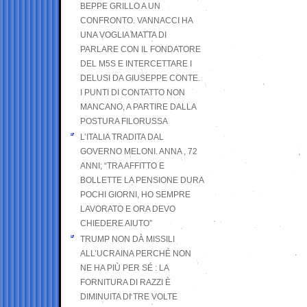
BEPPE GRILLO A UN
CONFRONTO. VANNACCI HA
UNA VOGLIA MATTA DI
PARLARE CON IL FONDATORE
DEL M5S E INTERCETTARE I
DELUSI DA GIUSEPPE CONTE.
I PUNTI DI CONTATTO NON
MANCANO, A PARTIRE DALLA
POSTURA FILORUSSA
L’ITALIA TRADITA DAL
GOVERNO MELONI. ANNA , 72
ANNI; “TRA AFFITTO E
BOLLETTE LA PENSIONE DURA
POCHI GIORNI, HO SEMPRE
LAVORATO E ORA DEVO
CHIEDERE AIUTO”
TRUMP NON DÀ MISSILI
ALL’UCRAINA PERCHÉ NON
NE HA PIÙ PER SÉ : LA
FORNITURA DI RAZZI È
DIMINUITA DI TRE VOLTE