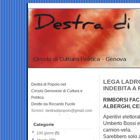
LEGA LADRO
Destra di Popolo.net
INDEBITA A
Circolo Genovese di Cultura e
Politica
RIMBORSI FACI
Diretto da Riccardo Fucile
ALBERGHI, CE
Scrivici: destradipopolo@gmail.com
Aperitivi elettora
Umberto Bossi e
Categorie
camion-vela.
100 giorni
(5)
Sarebbero solo a