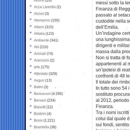
Aborto
(20)
messi sotto la le
Acca Larentia
(2)
Finanza di Reggi
Alcool
(3)
passato al setac
Alemanno
(150)
custodite nella 
dell’Emilia.
Alfano
(315)
Un’indagine cert
Alitalia
(123)
una lunghissima 
Ambiente
(341)
dirigenti e milita
AN
(210)
massa dalla proc
Animali
(74)
Non si tratta di f
Arancioni
(2)
appartenenti al 
arte
(175)
un’ipotesi di re
Attentato
(329)
confronti di 48 l
Auguri
(13)
Il totale dei rimb
Batini
(3)
In tutto sono 54 i
sostituto procura
Berlusconi
(4.295)
al 2012, periodo 
Bersani
(234)
Finanza.
Biasotti
(12)
Tra i nomi iscrit
Boldrini
(4)
colui dal quale è
Bossi
(1.221)
sui fondi, sentit
Brambilla
(38)