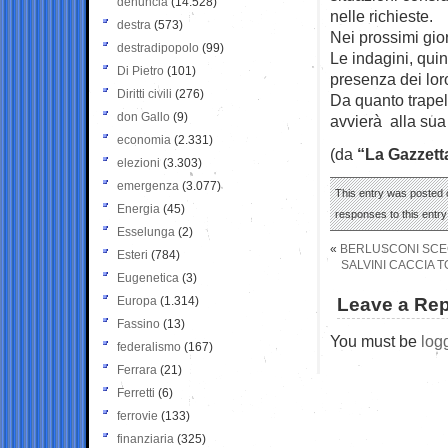
denuncia
(14.528)
nelle richieste.
destra
(573)
Nei prossimi gior
destradipopolo
(99)
Le indagini, quin
Di Pietro
(101)
presenza dei lor
Diritti civili
(276)
Da quanto trapela
don Gallo
(9)
avvierà alla sua 
economia
(2.331)
(da
“La Gazzett
elezioni
(3.303)
emergenza
(3.077)
This entry was posted o
Energia
(45)
responses to this entr
Esselunga
(2)
«
BERLUSCONI SCEG
Esteri
(784)
SALVINI CACCIA T
Eugenetica
(3)
Europa
(1.314)
Leave a Rep
Fassino
(13)
You must be
log
federalismo
(167)
Ferrara
(21)
Ferretti
(6)
ferrovie
(133)
finanziaria
(325)