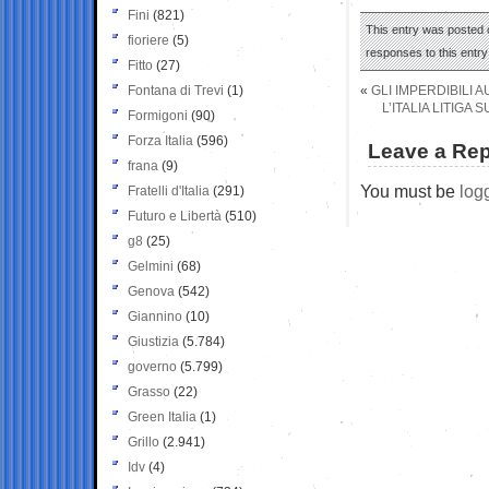
Fini
(821)
This entry was posted 
fioriere
(5)
responses to this entr
Fitto
(27)
Fontana di Trevi
(1)
«
GLI IMPERDIBILI 
L’ITALIA LITIGA
Formigoni
(90)
Forza Italia
(596)
Leave a Rep
frana
(9)
You must be
log
Fratelli d'Italia
(291)
Futuro e Libertà
(510)
g8
(25)
Gelmini
(68)
Genova
(542)
Giannino
(10)
Giustizia
(5.784)
governo
(5.799)
Grasso
(22)
Green Italia
(1)
Grillo
(2.941)
Idv
(4)