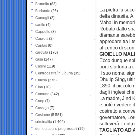
Brunetta
(83)
La pietra fu suc
Burlando
(26)
della dinastia. A
Camogli
(2)
Mahal in memori
canile
(4)
Rubato dallo shah
Cappello
(8)
diamante sarebbe
Caprotti
(2)
approdare tra i 
Caritas
(6)
al centro di scont
carovita
(170)
GIOIELLO MA
casa
(247)
Ecco dunque spie
porti sfortuna a 
Casini
(119)
Il suo nome, sign
Centrodestra in Liguria
(35)
Dhulip Sing, ulti
Chiesa
(276)
1850, il piccolo
Cina
(10)
dagli inglesi ch
Comune
(342)
La madre, Jind Ka
Coop
(7)
e potè rivedere i
Cossiga
(7)
costretto a conver
Costume
(5.581)
governatore, Lor
criminalità
(1.402)
solleverà contro 
democratici e progressisti
(19)
TAGLIATO AD