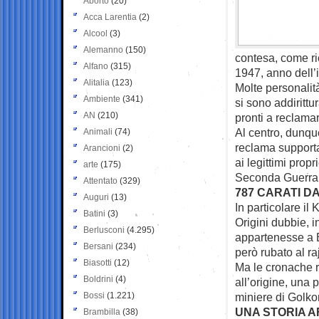
Aborto
(20)
Acca Larentia
(2)
Alcool
(3)
Alemanno
(150)
contesa, come ri
Alfano
(315)
1947, anno dell’
Alitalia
(123)
Molte personalità
Ambiente
(341)
si sono addirittu
AN
(210)
pronti a reclamar
Al centro, dunqu
Animali
(74)
reclama supporta
Arancioni
(2)
ai legittimi propr
arte
(175)
Seconda Guerra
Attentato
(329)
787 CARATI DA
Auguri
(13)
In particolare il
Batini
(3)
Origini dubbie, 
Berlusconi
(4.295)
appartenesse a B
Bersani
(234)
però rubato al ra
Biasotti
(12)
Ma le cronache r
Boldrini
(4)
all’origine, una 
Bossi
(1.221)
miniere di Golko
UNA STORIA A
Brambilla
(38)