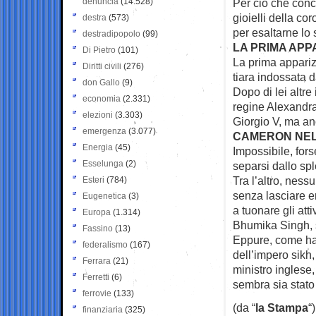
denuncia
(14.528)
Per ciò che conce
gioielli della co
destra
(573)
per esaltarne lo 
destradipopolo
(99)
LA PRIMA APP
Di Pietro
(101)
La prima appariz
Diritti civili
(276)
tiara indossata d
don Gallo
(9)
Dopo di lei altre
economia
(2.331)
regine Alexandra
elezioni
(3.303)
Giorgio V, ma an
emergenza
(3.077)
CAMERON NEL
Energia
(45)
Impossibile, for
Esselunga
(2)
separsi dallo spl
Tra l’altro, nes
Esteri
(784)
senza lasciare e
Eugenetica
(3)
a tuonare gli atti
Europa
(1.314)
Bhumika Singh, s
Fassino
(13)
Eppure, come ha 
federalismo
(167)
dell’impero sikh,
Ferrara
(21)
ministro inglese
Ferretti
(6)
sembra sia stato
ferrovie
(133)
(da “
la Stampa
“)
finanziaria
(325)