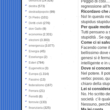
denuncia
(14.528)
Peggio di così…
regressione all’
destra
(573)
Ricordavo che 
destradipopolo
(99)
No! In questo mo
Di Pietro
(101)
stupidus stupidu
Diritti civili
(276)
Per quale moti
don Gallo
(9)
Tutti pensano a 
economia
(2.331)
stupidità . Se o
elezioni
(3.303)
Come ci si salv
emergenza
(3.077)
Facendo come il
Energia
(45)
bellissimo dove
Esselunga
(2)
genesi si è ferma
intelligente e in
Esteri
(784)
Dove si concent
Eugenetica
(3)
Nel potere. Il po
Europa
(1.314)
verbo: posso, qui
Fassino
(13)
chiaro della stupi
federalismo
(167)
Lei si consider
Ferrara
(21)
No. Ho scritto d
Ferretti
(6)
società c’è qual
ferrovie
(133)
Nessuno, perchè
finanziaria
(325)
Ma lei conta…