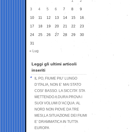
1
2
3
4
5
6
7
8
9
10
11
12
13
14
15
16
17
18
19
20
21
22
23
24
25
26
27
28
29
30
31
« Lug
Leggi gli ultimi articoli
inseriti
IL PO, FIUME PIU’ LUNGO
D’ITALIA, NON E’ MAI STATO
COSI’ BASSO. LA SICCITA’ STA
METTENDO A DURA PROVA I
SUOI VOLUMI D’ACQUA: AL
NORD NON PIOVE DA TRE
MESI,LA SITUAZIONE DEI FIUMI
E’ DRAMMATICA IN TUTTA
EUROPA