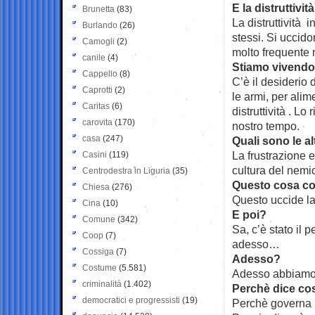
E la distruttività
Brunetta
(83)
La distruttività 
Burlando
(26)
stessi. Si uccido
Camogli
(2)
molto frequente n
canile
(4)
Stiamo vivendo 
Cappello
(8)
C’è il desiderio 
Caprotti
(2)
le armi, per alim
Caritas
(6)
distruttività . Lo
carovita
(170)
nostro tempo.
casa
(247)
Quali sono le al
La frustrazione 
Casini
(119)
cultura del nemi
Centrodestra in Liguria
(35)
Questo cosa c
Chiesa
(276)
Questo uccide la
Cina
(10)
E poi?
Comune
(342)
Sa, c’è stato il 
Coop
(7)
adesso…
Cossiga
(7)
Adesso?
Costume
(5.581)
Adesso abbiamo i
criminalità
(1.402)
Perchè dice co
democratici e progressisti
(19)
Perchè governa l’