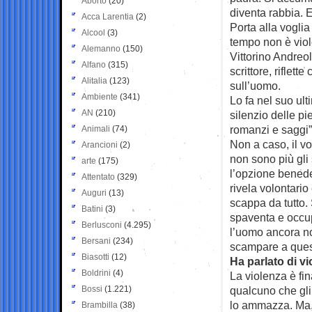
Aborto
(20)
diventa rabbia. 
Acca Larentia
(2)
Porta alla voglia 
Alcool
(3)
tempo non è viole
Alemanno
(150)
Vittorino Andreoli
Alfano
(315)
scrittore, riflet
Alitalia
(123)
sull’uomo.
Ambiente
(341)
Lo fa nel suo ult
AN
(210)
silenzio delle pi
romanzi e saggi” 
Animali
(74)
Non a caso, il v
Arancioni
(2)
non sono più gli 
arte
(175)
l’opzione benedet
Attentato
(329)
rivela volontari
Auguri
(13)
scappa da tutto.
Batini
(3)
spaventa e occup
Berlusconi
(4.295)
l’uomo ancora no
Bersani
(234)
scampare a questa
Biasotti
(12)
Ha parlato di vi
Boldrini
(4)
La violenza è fin
Bossi
(1.221)
qualcuno che gli
lo ammazza. Ma, 
Brambilla
(38)