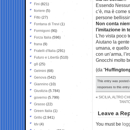
Fini
(821)
Essendo Nessuno
fioriere
(5)
c’è, ma è come s
persone bellissi
Fitto
(27)
Non conta nient
Fontana di Trevi
(1)
l’imitazione in t
Formigoni
(90)
L’ho vista poco 
Forza Italia
(596)
Aiutano la gente 
frana
(9)
umana, e quello 
Fratelli d'Italia
(291)
con un’arma, l’i
Futuro e Libertà
(510)
Gnocchi molto b
g8
(25)
(da “
Huffington
Gelmini
(68)
Genova
(542)
This entry was posted 
Giannino
(10)
responses to this entr
Giustizia
(5.784)
«
SICILIA, ALTRO C
governo
(5.799)
TANTO
Grasso
(22)
Green Italia
(1)
Leave a Rep
Grillo
(2.941)
You must be
log
Idv
(4)