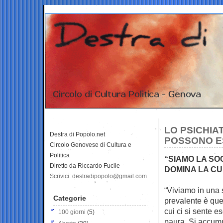
LO PSICHIA
Destra di Popolo.net
POSSONO ES
Circolo Genovese di Cultura e
Politica
“SIAMO LA SO
Diretto da Riccardo Fucile
DOMINA LA CU
Scrivici: destradipopolo@gmail.com
“Viviamo in una 
Categorie
prevalente è que
cui ci si sente es
100 giorni
(5)
paura. Si accumu