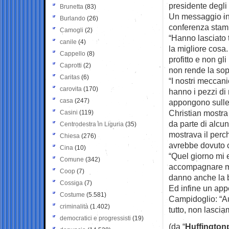
presidente degli
Brunetta
(83)
Un messaggio ind
Burlando
(26)
conferenza stamp
Camogli
(2)
“Hanno lasciato t
canile
(4)
la migliore cosa
Cappello
(8)
profitto e non gl
Caprotti
(2)
non rende la sop
Caritas
(6)
“I nostri meccan
carovita
(170)
hanno i pezzi di
casa
(247)
appongono sulle 
Christian mostra 
Casini
(119)
da parte di alcun
Centrodestra in Liguria
(35)
mostrava il perc
Chiesa
(276)
avrebbe dovuto c
Cina
(10)
“Quel giorno mi e
Comune
(342)
accompagnare mi
Coop
(7)
danno anche la be
Cossiga
(7)
Ed infine un app
Costume
(5.581)
Campidoglio: “Aut
criminalità
(1.402)
tutto, non lasciam
democratici e progressisti
(19)
(da “
Huffington