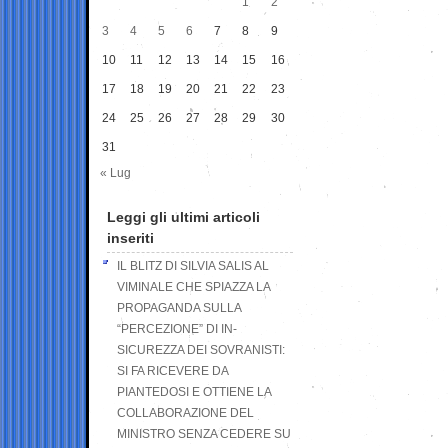
1
2
3
4
5
6
7
8
9
10
11
12
13
14
15
16
17
18
19
20
21
22
23
24
25
26
27
28
29
30
31
« Lug
Leggi gli ultimi articoli
inseriti
IL BLITZ DI SILVIA SALIS AL
VIMINALE CHE SPIAZZA LA
PROPAGANDA SULLA
“PERCEZIONE” DI IN-
SICUREZZA DEI SOVRANISTI:
SI FA RICEVERE DA
PIANTEDOSI E OTTIENE LA
COLLABORAZIONE DEL
MINISTRO SENZA CEDERE SU