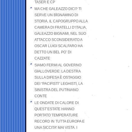
TASER E CP
MA CHE GALEAZZO DICI? TI
SERVE UN BIGNAMINO DI
STORIA. IL CAPOGRUPPO ALLA
CAMERA DI FRATELLI D’ITALIA,
GALEAZZO BIGNAMI, NEL SUO
ATTACCO SCONSIDERATO A
OSCAR LUIGI SCALFARO HA
DETTO UN BEL PO’ DI
CAZZATE
SIAMO FERMI AL GOVERNO
GIALLOVERDE: LA DESTRA
SULLA DIFESA È OSTAGGIO
DEI “PACIFISTI” LEGHISTI, LA
SINISTRA DEL PUTINIANO
CONTE
LE ONDATE DI CALORE DI
QUEST’ESTATE HANNO
PORTATO TEMPERATURE
RECORD IN TUTTA EUROPA E
UNA SICCITA’ MAI VISTA. I