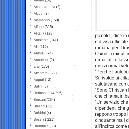
Aborto
(20)
Acca Larentia
(2)
Alcool
(3)
Alemanno
(150)
Alfano
(315)
Alitalia
(123)
piccolo”, dice i
Ambiente
(341)
e divisa ufficial
AN
(210)
romana per il tra
Quindici minuti i
Animali
(74)
ormai al collasso
Arancioni
(2)
mezzi ormai vetus
arte
(175)
“Perchè l’autobus
Attentato
(329)
Si rivolge ai citt
Auguri
(13)
salutavano con u
Batini
(3)
“Sono Christian R
Berlusconi
(4.295)
che chiama in ball
Bersani
(234)
“Un servizio che
Biasotti
(12)
dipendenti che g
Boldrini
(4)
rapporto troppo 
Bossi
(1.221)
cinquanta ma i d
all’incirca come 
Brambilla
(38)