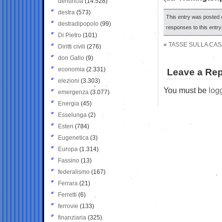
denuncia
(14.528)
destra
(573)
This entry was posted o
destradipopolo
(99)
responses to this entr
Di Pietro
(101)
«
TASSE SULLA CAS
Diritti civili
(276)
don Gallo
(9)
economia
(2.331)
Leave a Rep
elezioni
(3.303)
You must be
log
emergenza
(3.077)
Energia
(45)
Esselunga
(2)
Esteri
(784)
Eugenetica
(3)
Europa
(1.314)
Fassino
(13)
federalismo
(167)
Ferrara
(21)
Ferretti
(6)
ferrovie
(133)
finanziaria
(325)