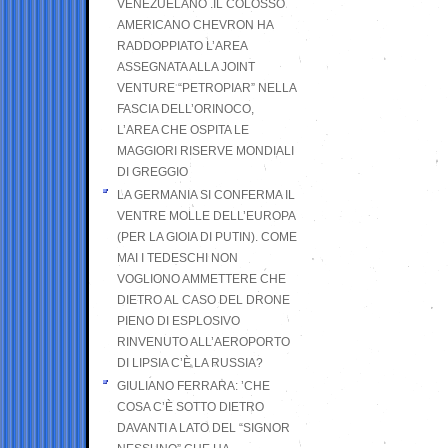
VENEZUELANO .IL COLOSSO
AMERICANO CHEVRON HA
RADDOPPIATO L’AREA
ASSEGNATA ALLA JOINT
VENTURE “PETROPIAR” NELLA
FASCIA DELL’ORINOCO,
L’AREA CHE OSPITA LE
MAGGIORI RISERVE MONDIALI
DI GREGGIO
LA GERMANIA SI CONFERMA IL
VENTRE MOLLE DELL’EUROPA
(PER LA GIOIA DI PUTIN). COME
MAI I TEDESCHI NON
VOGLIONO AMMETTERE CHE
DIETRO AL CASO DEL DRONE
PIENO DI ESPLOSIVO
RINVENUTO ALL’AEROPORTO
DI LIPSIA C’È LA RUSSIA?
GIULIANO FERRARA: ’CHE
COSA C’È SOTTO DIETRO
DAVANTI A LATO DEL “SIGNOR