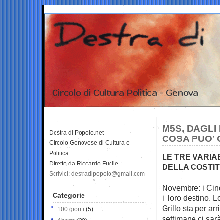
M5S, DAGLI 
Destra di Popolo.net
COSA PUO’ 
Circolo Genovese di Cultura e
Politica
LE TRE VARIA
Diretto da Riccardo Fucile
DELLA COSTI
Scrivici: destradipopolo@gmail.com
Novembre: i Cin
Categorie
il loro destino.
L
Grillo sta per arr
100 giorni
(5)
settimane ci sar