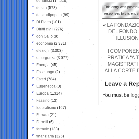
denuncia
(14.528)
This entry was posted 
destra
(573)
responses to this entr
destradipopolo
(99)
Di Pietro
(101)
«
LA FONDAZIO
Diritti civili
(276)
DEL FONDO 
don Gallo
(9)
ILLUSION
economia
(2.331)
I COMPONEN
elezioni
(3.303)
PRATICA “A 
emergenza
(3.077)
MAGISTRATI
Energia
(45)
ALLA CORTE D
Esselunga
(2)
Esteri
(784)
Leave a Rep
Eugenetica
(3)
Europa
(1.314)
You must be
log
Fassino
(13)
federalismo
(167)
Ferrara
(21)
Ferretti
(6)
ferrovie
(133)
finanziaria
(325)