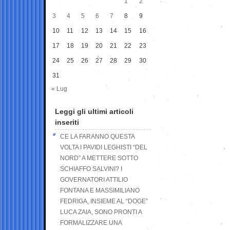
1
2
3
4
5
6
7
8
9
10
11
12
13
14
15
16
17
18
19
20
21
22
23
24
25
26
27
28
29
30
31
« Lug
Leggi gli ultimi articoli
inseriti
CE LA FARANNO QUESTA
VOLTA I PAVIDI LEGHISTI “DEL
NORD” A METTERE SOTTO
SCHIAFFO SALVINI? I
GOVERNATORI ATTILIO
FONTANA E MASSIMILIANO
FEDRIGA, INSIEME AL “DOGE”
LUCA ZAIA, SONO PRONTI A
FORMALIZZARE UNA