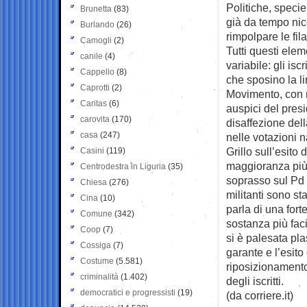
Politiche, specie
Brunetta
(83)
già da tempo nicc
Burlando
(26)
rimpolpare le fila
Camogli
(2)
Tutti questi elem
canile
(4)
variabile: gli isc
Cappello
(8)
che sposino la li
Caprotti
(2)
Movimento, con ra
Caritas
(6)
auspici del pres
carovita
(170)
disaffezione dell
casa
(247)
nelle votazioni n
Grillo sull’esito
Casini
(119)
maggioranza più 
Centrodestra in Liguria
(35)
soprasso sul Pd l
Chiesa
(276)
militanti sono st
Cina
(10)
parla di una for
Comune
(342)
sostanza più faci
Coop
(7)
si è palesata pla
Cossiga
(7)
garante e l’esit
Costume
(5.581)
riposizionamento
criminalità
(1.402)
degli iscritti.
democratici e progressisti
(19)
(da corriere.it)