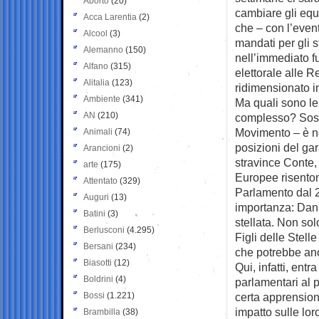
Aborto
(20)
cambiare gli equi
Acca Larentia
(2)
che – con l’even
Alcool
(3)
mandati per gli s
Alemanno
(150)
nell’immediato fu
Alfano
(315)
elettorale alle R
Alitalia
(123)
ridimensionato in
Ambiente
(341)
Ma quali sono le
AN
(210)
complesso? Sostan
Movimento – è not
Animali
(74)
posizioni del gara
Arancioni
(2)
stravince Conte, 
arte
(175)
Europee risentono
Attentato
(329)
Parlamento dal 2
Auguri
(13)
importanza: Dani
Batini
(3)
stellata. Non so
Berlusconi
(4.295)
Figli delle Stel
Bersani
(234)
che potrebbe an
Biasotti
(12)
Qui, infatti, entr
Boldrini
(4)
parlamentari al 
Bossi
(1.221)
certa apprension
impatto sulle lo
Brambilla
(38)