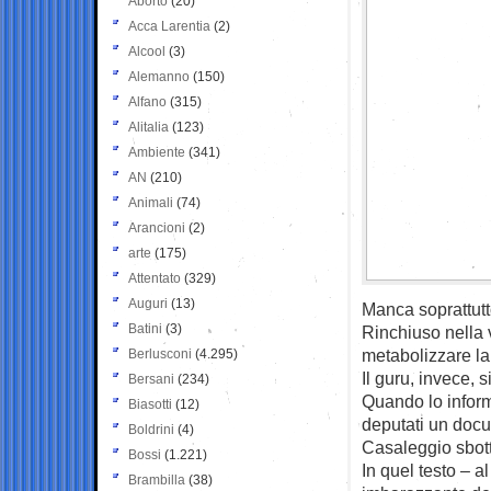
Aborto
(20)
Acca Larentia
(2)
Alcool
(3)
Alemanno
(150)
Alfano
(315)
Alitalia
(123)
Ambiente
(341)
AN
(210)
Animali
(74)
Arancioni
(2)
arte
(175)
Attentato
(329)
Auguri
(13)
Manca soprattutt
Batini
(3)
Rinchiuso nella 
metabolizzare la 
Berlusconi
(4.295)
Il guru, invece, 
Bersani
(234)
Quando lo inform
Biasotti
(12)
deputati un docu
Boldrini
(4)
Casaleggio sbot
Bossi
(1.221)
In quel testo – a
Brambilla
(38)