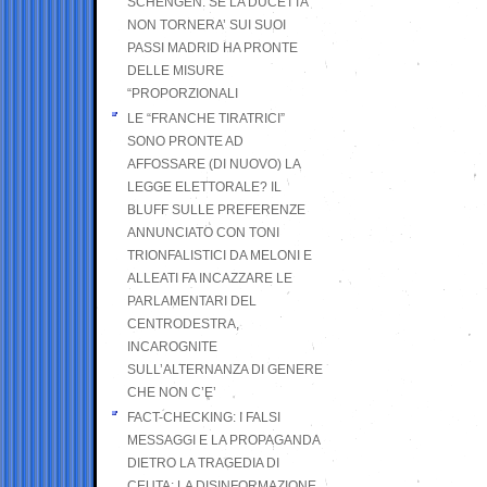
SCHENGEN. SE LA DUCETTA
NON TORNERA’ SUI SUOI
PASSI MADRID HA PRONTE
DELLE MISURE
“PROPORZIONALI
LE “FRANCHE TIRATRICI”
SONO PRONTE AD
AFFOSSARE (DI NUOVO) LA
LEGGE ELETTORALE? IL
BLUFF SULLE PREFERENZE
ANNUNCIATO CON TONI
TRIONFALISTICI DA MELONI E
ALLEATI FA INCAZZARE LE
PARLAMENTARI DEL
CENTRODESTRA,
INCAROGNITE
SULL’ALTERNANZA DI GENERE
CHE NON C’E’
FACT-CHECKING: I FALSI
MESSAGGI E LA PROPAGANDA
DIETRO LA TRAGEDIA DI
CEUTA: LA DISINFORMAZIONE