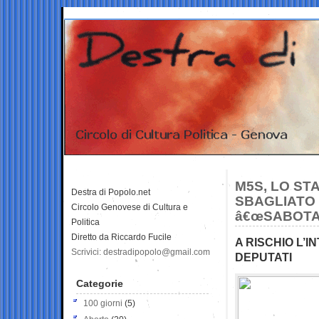
M5S, LO ST
Destra di Popolo.net
SBAGLIATO 
Circolo Genovese di Cultura e
â€œSABOTAT
Politica
Diretto da Riccardo Fucile
A RISCHIO L’
Scrivici: destradipopolo@gmail.com
DEPUTATI
Categorie
100 giorni
(5)