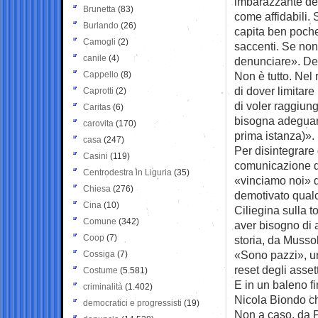
imbarazzante de
Brunetta
(83)
come affidabili. 
Burlando
(26)
capita ben poche
Camogli
(2)
saccenti. Se non
canile
(4)
denunciare». De
Cappello
(8)
Non è tutto. Nel 
di dover limitar
Caprotti
(2)
di voler raggiung
Caritas
(6)
bisogna adeguare 
carovita
(170)
prima istanza)».
casa
(247)
Per disintegrare 
Casini
(119)
comunicazione d
Centrodestra in Liguria
(35)
«vinciamo noi» d
Chiesa
(276)
demotivato qualc
Cina
(10)
Ciliegina sulla t
Comune
(342)
aver bisogno di a
Coop
(7)
storia, da Musso
«Sono pazzi», url
Cossiga
(7)
reset degli asse
Costume
(5.581)
E in un baleno f
criminalità
(1.402)
Nicola Biondo che
democratici e progressisti
(19)
Non a caso, da 