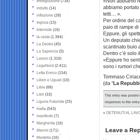
«Non abbiamo re
Immigrazione
(734)
abbiamo portato 
indulto
(14)
tetti… ».
inflazione
(26)
Per ordine del ca
Ingroia
(15)
paio di rampe di 
Interviste
(16)
Eppure, gli spett
la casta
(1.394)
Un deputato chie
La Destra
(45)
scantinato buio 
La Sapienza
(5)
Dentro c’è solo i
Lavoro
(1.316)
«Eppure ho sent
LegaNord
(2.411)
sono i rumori ch
Letta Enrico
(154)
Tommaso Ciriac
Liberi e Uguali
(10)
(da “
La Repubbl
Libia
(68)
Libri
(33)
This entry was posted o
Liguria Futurista
(25)
responses to this entr
mafia
(543)
«
DETENUTI AL LAV
manifesto
(7)
Margherita
(16)
Leave a Rep
Maroni
(171)
Mastella
(16)