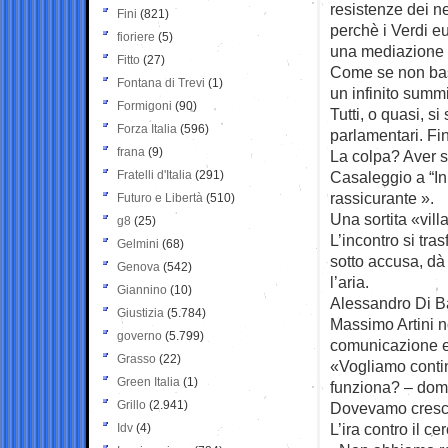
resistenze dei ne
Fini
(821)
perchè i Verdi e
fioriere
(5)
una mediazione so
Fitto
(27)
Come se non bast
Fontana di Trevi
(1)
un infinito summi
Formigoni
(90)
Tutti, o quasi, s
Forza Italia
(596)
parlamentari. Fin
frana
(9)
La colpa? Aver s
Fratelli d'Italia
(291)
Casaleggio a “In
rassicurante ».
Futuro e Libertà
(510)
Una sortita «vill
g8
(25)
L’incontro si tra
Gelmini
(68)
sotto accusa, dà
Genova
(542)
l’aria.
Giannino
(10)
Alessandro Di Ba
Giustizia
(5.784)
Massimo Artini n
governo
(5.799)
comunicazione e
Grasso
(22)
«Vogliamo contin
Green Italia
(1)
funziona? – doma
Grillo
(2.941)
Dovevamo cresc
L’ira contro il c
Idv
(4)