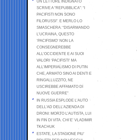
UN LETTORE INDIGNATO
SCRIVE A “REPUBBLICA”: “I
PACIFISTI NON SONO
FILORUSSI”. E MERLO LO
SMASCHERA: “DISARMANDO
L’UCRAINA, QUESTO
‘PACIFISMO’ NON LA
CONSEGNEREBBE
ALL’OCCIDENTE E AI SUOI
VALORI ‘PACIFISTI’ MA
ALL’IMPERIALISMO DI PUTIN
CHE, ARMATO SINO AI DENTI E
RINGALLUZZITO, NE
USCIREBBE AFFAMATO DI
NUOVE GUERRE”
IN RUSSIA ESPLODE L’AUTO
DELL’AD DELL’AZIENDA DI
DRONI: MORTO L’AUTISTA, LUI
IN FIN DI VITA. CHI E’ VLADIMIR
TKACHUK
ESTATE, LA STAGIONE PIU’