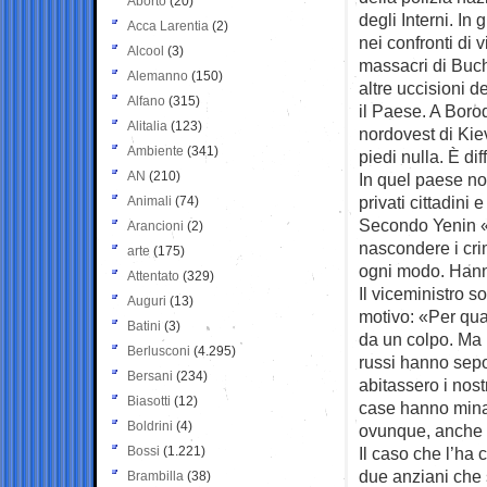
Aborto
(20)
degli Interni. In
Acca Larentia
(2)
nei confronti di v
Alcool
(3)
massacri di Buc
Alemanno
(150)
altre uccisioni del
Alfano
(315)
il Paese. A Boro
Alitalia
(123)
nordovest di Kiev
Ambiente
(341)
piedi nulla. È di
AN
(210)
In quel paese non
privati cittadini 
Animali
(74)
Secondo Yenin «a
Arancioni
(2)
nascondere i cri
arte
(175)
ogni modo. Hanno 
Attentato
(329)
Il viceministro s
Auguri
(13)
motivo: «Per qua
Batini
(3)
da un colpo. Ma 
Berlusconi
(4.295)
russi hanno sepo
Bersani
(234)
abitassero i nost
Biasotti
(12)
case hanno minat
Boldrini
(4)
ovunque, anche n
Bossi
(1.221)
Il caso che l’ha 
due anziani che 
Brambilla
(38)