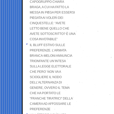
CAPOGRUPPO CHIARA
BRAGA, A CUI HA FATTO LA
MESSA IN PIEGA PER ESSERSI
PIEGATA AI VOLERI DEI
CINQUESTELLE: “AVETE
LETTO BENE QUELLO CHE
AVETE SOTTOSCRITTO? È UNA
COSA INVOTABILE”
IL BLUFF ESTIVO SULLE
PREFERENZE. L’ARMATA
BRANCA-MELONI ANNUNCIA
TRIONFANTE UN’INTESA
SULLA LEGGE ELETTORALE
CHE PERO’ NON VA A
SCIOGLIERE IL NODO
DELL’ALTERNANZA DI
GENERE, OVVERO IL TEMA
CHE HA PORTATO LE
“FRANCHE TIRATRICI” DELLA
CAMERA AD AFFOSSARE LE
PREFERENZE