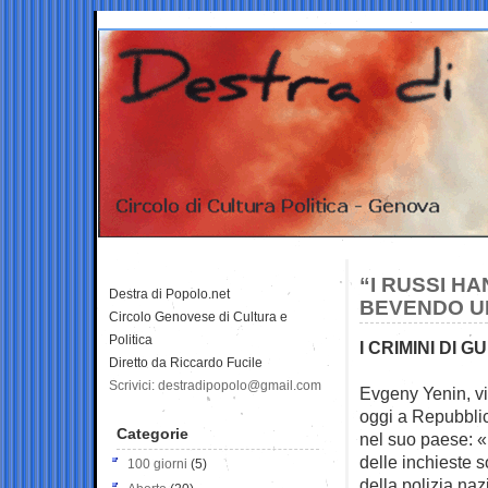
“I RUSSI H
Destra di Popolo.net
BEVENDO UN
Circolo Genovese di Cultura e
Politica
I CRIMINI DI G
Diretto da Riccardo Fucile
Scrivici: destradipopolo@gmail.com
Evgeny Yenin, vic
oggi
a Repubblica
Categorie
nel suo paese: «
delle inchieste s
100 giorni
(5)
della polizia na