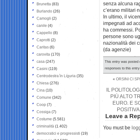
senza alcuna ra
Brunetta
(83)
c’erano militari 
Burlando
(26)
In ultimo, il vic
Camogli
(2)
impegnati ad acce
canile
(4)
ha commessi. Por
Cappello
(8)
persone sono ugu
Caprotti
(2)
nazionalità dei c
Caritas
(6)
(da agenzie)
carovita
(170)
casa
(247)
This entry was posted o
responses to this entr
Casini
(119)
Centrodestra in Liguria
(35)
«
ORSINI CI S
Chiesa
(276)
IL POLITOLO
Cina
(10)
PIÙ ALTO T
Comune
(342)
EURO. E S
Coop
(7)
POSITIVA
Cossiga
(7)
Leave a Rep
Costume
(5.581)
criminalità
(1.402)
You must be
log
democratici e progressisti
(19)