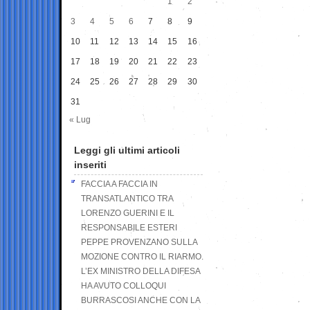
1
2
3
4
5
6
7
8
9
10
11
12
13
14
15
16
17
18
19
20
21
22
23
24
25
26
27
28
29
30
31
« Lug
Leggi gli ultimi articoli
inseriti
FACCIA A FACCIA IN
TRANSATLANTICO TRA
LORENZO GUERINI E IL
RESPONSABILE ESTERI
PEPPE PROVENZANO SULLA
MOZIONE CONTRO IL RIARMO.
L’EX MINISTRO DELLA DIFESA
HA AVUTO COLLOQUI
BURRASCOSI ANCHE CON LA