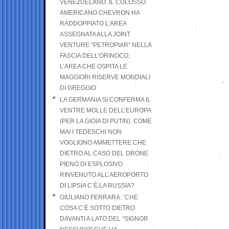
VENEZUELANO .IL COLOSSO
AMERICANO CHEVRON HA
RADDOPPIATO L’AREA
ASSEGNATA ALLA JOINT
VENTURE “PETROPIAR” NELLA
FASCIA DELL’ORINOCO,
L’AREA CHE OSPITA LE
MAGGIORI RISERVE MONDIALI
DI GREGGIO
LA GERMANIA SI CONFERMA IL
VENTRE MOLLE DELL’EUROPA
(PER LA GIOIA DI PUTIN). COME
MAI I TEDESCHI NON
VOGLIONO AMMETTERE CHE
DIETRO AL CASO DEL DRONE
PIENO DI ESPLOSIVO
RINVENUTO ALL’AEROPORTO
DI LIPSIA C’È LA RUSSIA?
GIULIANO FERRARA: ’CHE
COSA C’È SOTTO DIETRO
DAVANTI A LATO DEL “SIGNOR