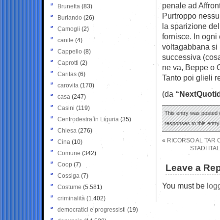
penale ad Affron
Brunetta
(83)
Purtroppo nessun
Burlando
(26)
la sparizione del
Camogli
(2)
fornisce. In ogni
canile
(4)
voltagabbana si 
Cappello
(8)
successiva (cosa
Caprotti
(2)
ne va, Beppe o C
Caritas
(6)
Tanto poi glieli 
carovita
(170)
(da
“NextQuotid
casa
(247)
Casini
(119)
This entry was posted 
Centrodestra in Liguria
(35)
responses to this entr
Chiesa
(276)
«
RICORSO AL TAR 
Cina
(10)
STADI ITA
Comune
(342)
Coop
(7)
Leave a Rep
Cossiga
(7)
You must be
log
Costume
(5.581)
criminalità
(1.402)
democratici e progressisti
(19)