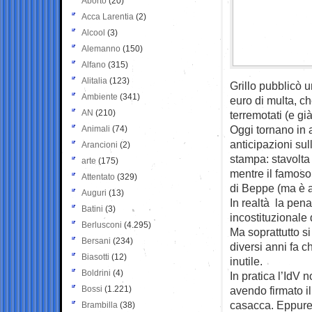
Aborto
(20)
Acca Larentia
(2)
Alcool
(3)
Alemanno
(150)
Alfano
(315)
Alitalia
(123)
Grillo pubblicò u
Ambiente
(341)
euro di multa, 
AN
(210)
terremotati (e già
Oggi tornano in 
Animali
(74)
anticipazioni su
Arancioni
(2)
stampa: stavolta 
arte
(175)
mentre il famoso 
Attentato
(329)
di Beppe (ma è a
Auguri
(13)
In realtà la penal
Batini
(3)
incostituzionale
Berlusconi
(4.295)
Ma soprattutto si
Bersani
(234)
diversi anni fa c
Biasotti
(12)
inutile.
Boldrini
(4)
In pratica l’IdV 
Bossi
(1.221)
avendo firmato 
casacca. Eppure 
Brambilla
(38)