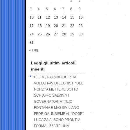
1
2
3
4
5
6
7
8
9
10
11
12
13
14
15
16
17
18
19
20
21
22
23
24
25
26
27
28
29
30
31
« Lug
Leggi gli ultimi articoli
inseriti
CE LA FARANNO QUESTA
VOLTA I PAVIDI LEGHISTI “DEL
NORD” A METTERE SOTTO
SCHIAFFO SALVINI? I
GOVERNATORI ATTILIO
FONTANA E MASSIMILIANO
FEDRIGA, INSIEME AL “DOGE”
LUCA ZAIA, SONO PRONTI A
FORMALIZZARE UNA