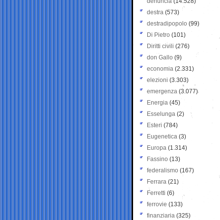
denuncia
(14.528)
destra
(573)
destradipopolo
(99)
Di Pietro
(101)
Diritti civili
(276)
don Gallo
(9)
economia
(2.331)
elezioni
(3.303)
emergenza
(3.077)
Energia
(45)
Esselunga
(2)
Esteri
(784)
Eugenetica
(3)
Europa
(1.314)
Fassino
(13)
federalismo
(167)
Ferrara
(21)
Ferretti
(6)
ferrovie
(133)
finanziaria
(325)