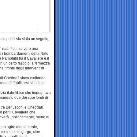
e se poi ci sia stato un seguito,
’ naà¯f di risolvere una
o i bombardamenti della Nato
a Pamphili) tra il Cavaliere e il
 un certo fastidio la fermezza
nel fronte degli interventisti
 di Gheddafi stava crollando,
o di riabilitarsi all’ultimo
izia italo-libico che impegnava
 mandato due dei suoi fondi di
, tra Berlusconi e Gheddafi.
o per il Cavaliere che
vviverà , politicamente, meno di
non agire direttamente,
ome si dice in gergo, cioè
 i ribelli libici).