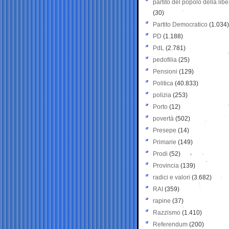
partito del popolo della libe
(30)
Partito Democratico
(1.034)
PD
(1.188)
PdL
(2.781)
pedofilia
(25)
Pensioni
(129)
Politica
(40.833)
polizia
(253)
Porto
(12)
povertà
(502)
Presepe
(14)
Primarie
(149)
Prodi
(52)
Provincia
(139)
radici e valori
(3.682)
RAI
(359)
rapine
(37)
Razzismo
(1.410)
Referendum
(200)