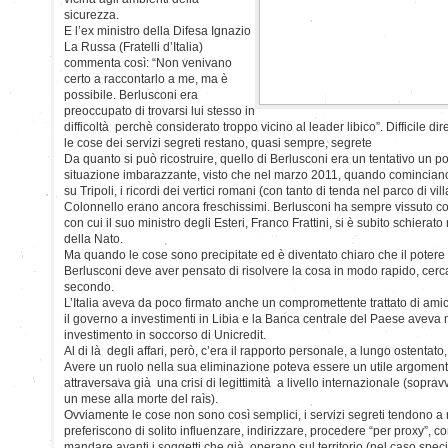
sicurezza.
E l’ex ministro della Difesa Ignazio
La Russa (Fratelli d’Italia)
commenta così: “Non venivano
certo a raccontarlo a me, ma è
possibile. Berlusconi era
preoccupato di trovarsi lui stesso in
difficoltà perchè considerato troppo vicino al leader libico”. Difficile dir
le cose dei servizi segreti restano, quasi sempre, segrete
Da quanto si può ricostruire, quello di Berlusconi era un tentativo un po
situazione imbarazzante, visto che nel marzo 2011, quando comincian
su Tripoli, i ricordi dei vertici romani (con tanto di tenda nel parco di vill
Colonnello erano ancora freschissimi. Berlusconi ha sempre vissuto con
con cui il suo ministro degli Esteri, Franco Frattini, si è subito schierato 
della Nato.
Ma quando le cose sono precipitate ed è diventato chiaro che il potere
Berlusconi deve aver pensato di risolvere la cosa in modo rapido, cercand
secondo.
L’Italia aveva da poco firmato anche un compromettente trattato di amic
il governo a investimenti in Libia e la Banca centrale del Paese aveva
investimento in soccorso di Unicredit.
Al di là degli affari, però, c’era il rapporto personale, a lungo ostentato
Avere un ruolo nella sua eliminazione poteva essere un utile argoment
attraversava già una crisi di legittimità a livello internazionale (sopra
un mese alla morte del raìs).
Ovviamente le cose non sono così semplici, i servizi segreti tendono a 
preferiscono di solito influenzare, indirizzare, procedere “per proxy”, c
mandare avanti i soggetti che già operano sul territorio (nel caso specifico