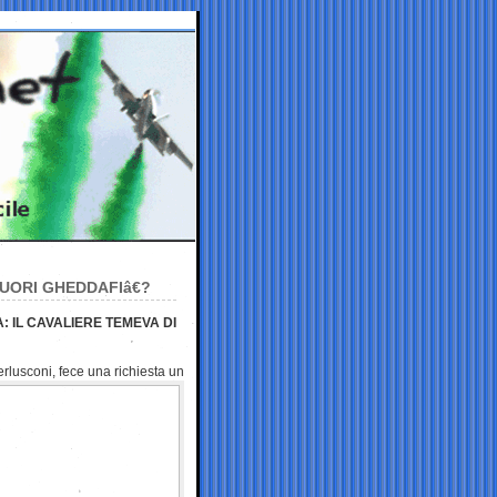
UORI GHEDDAFIâ€?
 IL CAVALIERE TEMEVA DI
Berlusconi, fece una
richiesta un