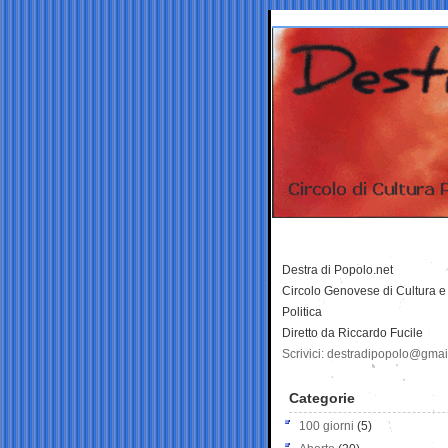
Destra di Popolo.net
Circolo Genovese di Cultura e
Politica
Diretto da Riccardo Fucile
Scrivici: destradipopolo@gma
Categorie
100 giorni
(5)