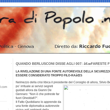
QUANDO BERLUSCONI DISSE AGLI 007: â€œFARESTE F
LA RIVELAZIONE DI UNA FONTE AUTOREVOLE DELLA SICUREZZA:
ESSERE CONSIDERATO TROPPO FILO-RAàŒS
Nelmezzo della crisi libica il presidente del Consiglio di allora, Silvio 
po’ irrituale ai servizi segreti
il.com
guidati allora da Gianni De
Gennaro: “Non è che potreste far
fuori Gheddafi?”.
Il Fatto Quotidiano lo apprende da
una fonte diplomatica autorevole
vicina agli ambienti della