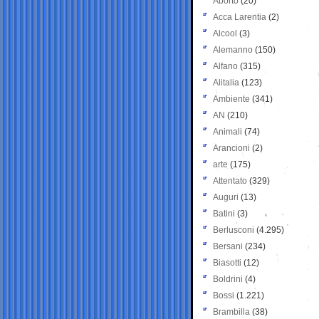
Aborto
(20)
Acca Larentia
(2)
Alcool
(3)
Alemanno
(150)
Alfano
(315)
Alitalia
(123)
Ambiente
(341)
AN
(210)
Animali
(74)
Arancioni
(2)
arte
(175)
Attentato
(329)
Auguri
(13)
Batini
(3)
Berlusconi
(4.295)
Bersani
(234)
Biasotti
(12)
Boldrini
(4)
Bossi
(1.221)
Brambilla
(38)