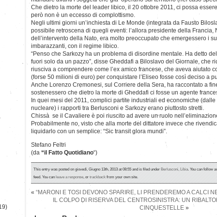
Che dietro la morte del leader libico, il 20 ottobre 2011, ci possa essere
però non è un eccesso di complottismo.
Negli ultimi giorni un’inchiesta di Le Monde (integrata da Fausto Bilosl
possibile retroscena di quegli eventi: l’allora presidente della Francia,
dell’intervento della Nato, era molto preoccupato che emergessero i suo
imbarazzanti, con il regime libico.
“Penso che Sarkozy ha un problema di disordine mentale. Ha detto del
fuori solo da un pazzo”, disse Gheddafi a Biloslavo del Giornale, che ri
riusciva a comprendere come l’ex amico francese, che aveva aiutato 
(forse 50 milioni di euro) per conquistare l’Eliseo fosse così deciso a pu
Anche Lorenzo Cremonesi, sul Corriere della Sera, ha raccontato a fine
sostenessero che dietro la morte di Gheddafi ci fosse un agente france
In quei mesi del 2011, complici partite industriali ed economiche (dall
nucleare) i rapporti tra Berlusconi e Sarkozy erano piuttosto stretti.
Chissà se il Cavaliere è poi riuscito ad avere un ruolo nell’eliminazio
)
Probabilmente no, visto che alla morte del dittatore invece che rivendica
liquidarlo con un semplice: “Sic transit glora mundi”.
Stefano Feltri
(da
“il Fatto Quotidiano
“)
This entry was posted on giovedì, Giugno 13th, 2013 at 08:55 and is filed under
Berlusconi
,
Libia
. You can follow a
feed. You can
leave a response
, or
trackback
from your own site.
«
“MARONI E TOSI DEVONO SPARIRE, LI PRENDEREMO A CALCI N
IL COLPO DI RISERVA DEL CENTROSINISTRA: UN RIBALTO
19)
CINQUESTELLE
»