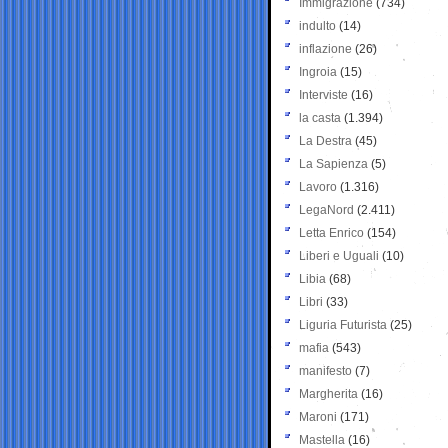
Immigrazione
(734)
indulto
(14)
inflazione
(26)
Ingroia
(15)
Interviste
(16)
la casta
(1.394)
La Destra
(45)
La Sapienza
(5)
Lavoro
(1.316)
LegaNord
(2.411)
Letta Enrico
(154)
Liberi e Uguali
(10)
Libia
(68)
Libri
(33)
Liguria Futurista
(25)
mafia
(543)
manifesto
(7)
Margherita
(16)
Maroni
(171)
Mastella
(16)