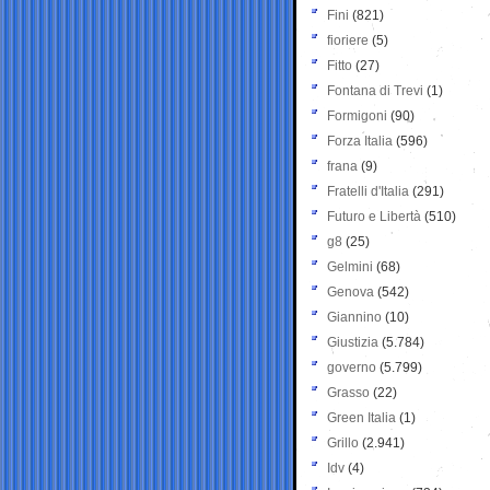
Fini
(821)
fioriere
(5)
Fitto
(27)
Fontana di Trevi
(1)
Formigoni
(90)
Forza Italia
(596)
frana
(9)
Fratelli d'Italia
(291)
Futuro e Libertà
(510)
g8
(25)
Gelmini
(68)
Genova
(542)
Giannino
(10)
Giustizia
(5.784)
governo
(5.799)
Grasso
(22)
Green Italia
(1)
Grillo
(2.941)
Idv
(4)