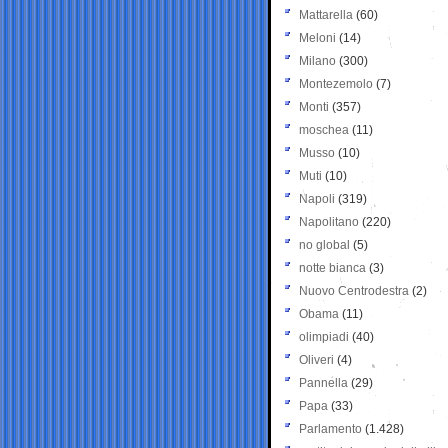
Mattarella
(60)
Meloni
(14)
Milano
(300)
Montezemolo
(7)
Monti
(357)
moschea
(11)
Musso
(10)
Muti
(10)
Napoli
(319)
Napolitano
(220)
no global
(5)
notte bianca
(3)
Nuovo Centrodestra
(2)
Obama
(11)
olimpiadi
(40)
Oliveri
(4)
Pannella
(29)
Papa
(33)
Parlamento
(1.428)