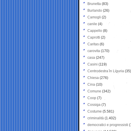
Brunetta
(83)
Burlando
(26)
Camogli
(2)
canile
(4)
Cappello
(8)
Caprotti
(2)
Caritas
(6)
carovita
(170)
casa
(247)
Casini
(119)
Centrodestra in Liguria
(35
Chiesa
(276)
Cina
(10)
Comune
(342)
Coop
(7)
Cossiga
(7)
Costume
(5.581)
criminalità
(1.402)
democratici e progressisti
(