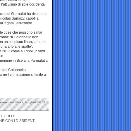
 l’attivismo di spie occidentali
avo sul Giornale) ha rivelato un
 Nicolas Sarkozy, capofila
i legami, altrettanto
le cose che possono saltar
corda: “Il Colonnello non
con un cospicuo finanziamento
gnalarlo alle spalle”.
 2012 come a Tripoli in tanti
se.
e nomine in Bce alla Parmalat al
ne del Colonnello.
rne l’eliminazione si limitò a
ny responses to this entry through the
RSS 2.0
EL CULO”
NE CON I DISSIDENTI