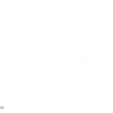
)
19)