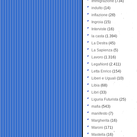
Immigrazione
(734)
indulto
(14)
inflazione
(26)
Ingroia
(15)
Interviste
(16)
la casta
(1.394)
La Destra
(45)
La Sapienza
(5)
Lavoro
(1.316)
LegaNord
(2.411)
Letta Enrico
(154)
Liberi e Uguali
(10)
Libia
(68)
Libri
(33)
Liguria Futurista
(25)
mafia
(543)
manifesto
(7)
Margherita
(16)
Maroni
(171)
Mastella
(16)