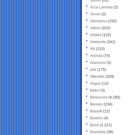
Aborto
(20)
Acca Larentia
(2)
Alcool
(3)
Alemanno
(150)
Alfano
(315)
Alitalia
(123)
Ambiente
(341)
AN
(210)
Animali
(74)
Arancioni
(2)
arte
(175)
Attentato
(329)
Auguri
(13)
Batini
(3)
Berlusconi
(4.295)
Bersani
(234)
Biasotti
(12)
Boldrini
(4)
Bossi
(1.221)
Brambilla
(38)