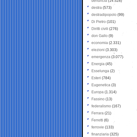
denuncia
(14.528)
destra
(573)
destradipopolo
(99)
Di Pietro
(101)
Diritti civili
(276)
don Gallo
(9)
economia
(2.331)
elezioni
(3.303)
emergenza
(3.077)
Energia
(45)
Esselunga
(2)
Esteri
(784)
Eugenetica
(3)
Europa
(1.314)
Fassino
(13)
federalismo
(167)
Ferrara
(21)
Ferretti
(6)
ferrovie
(133)
finanziaria
(325)