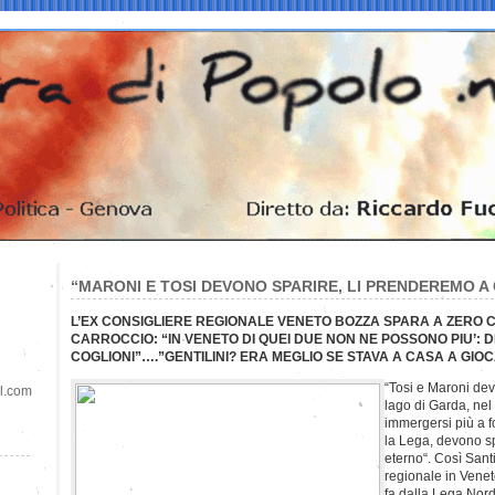
“MARONI E TOSI DEVONO SPARIRE, LI PRENDEREMO A
L’EX CONSIGLIERE REGIONALE VENETO BOZZA SPARA A ZERO C
CARROCCIO: “IN VENETO DI QUEI DUE NON NE POSSONO PIU’:
COGLIONI”….”GENTILINI? ERA MEGLIO SE STAVA A CASA A GIO
“Tosi e Maroni de
il.com
lago di Garda, nel
immergersi più a f
la Lega, devono s
eterno“. Così Sant
regionale in Vene
fa dalla Lega Nord