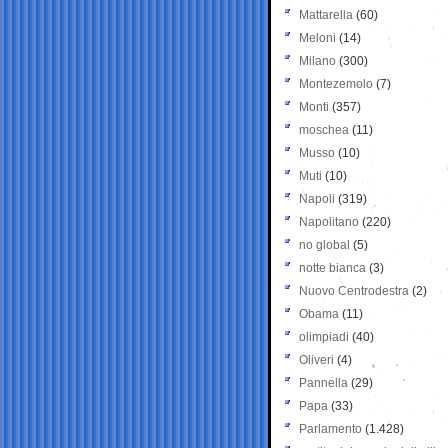
Mattarella
(60)
Meloni
(14)
Milano
(300)
Montezemolo
(7)
Monti
(357)
moschea
(11)
Musso
(10)
Muti
(10)
Napoli
(319)
Napolitano
(220)
no global
(5)
notte bianca
(3)
Nuovo Centrodestra
(2)
Obama
(11)
olimpiadi
(40)
Oliveri
(4)
Pannella
(29)
Papa
(33)
Parlamento
(1.428)