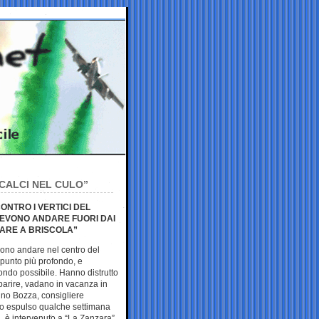
 CALCI NEL CULO”
ONTRO I VERTICI DEL
 DEVONO ANDARE FUORI DAI
CARE A BRISCOLA”
vono andare nel centro del
 punto più profondo, e
ondo possibile. Hanno distrutto
parire, vadano in vacanza in
ino Bozza, consigliere
to espulso qualche settimana
, è intervenuto a “La Zanzara”