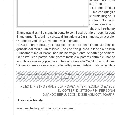
su Radio 24.
“Li prenderemo a ca
— ma con quegli s
le punte lunghe. 
coglioni. Siamo in
continua — che no
Maroni, il settanta
Siamo gasatissimi e siamo in contatto con Bossi per riprenderci la Lega,
E aggiunge: “Maroni ha cercato di imitarlo ma è un nanetto, un piccolo
Quando lo vedi in tv fa venire il voltastomaco“.
Bozza poi pronuncia una lunga filippica contro Tosi: “La colpa della scon
gonfiato dai media. Un fascista, uno che non guarda in faccia a nessun
E rincara: “A me di Maroni non me ne frega niente. Appartengo sempre a
La nostra Lega poteva dare ancora fastidio al potere centrale e l’hanno 
Poi il bossiano se la prende anche con Giancarlo Gentilini, sconfitto nel
“Doveva stare a casa e farsi delle belle passeggiate e qualche partita a
This entry was posted on giovedì, Giugno 13th, 2013 at 08:34 and is filed under
LegaNord
,
Maroni
. You can follow
feed. You can
leave a response
, or
trackback
from your own site.
«
L’EX MINISTRO BRAMBILLA INDAGATA PER PECULATO E ABUSO
ELICOTTERI DI STATO A FINI PERSONA
QUANDO BERLUSCONI DISSE AGLI 007: â€œFAR
Leave a Reply
You must be
logged in
to post a comment.