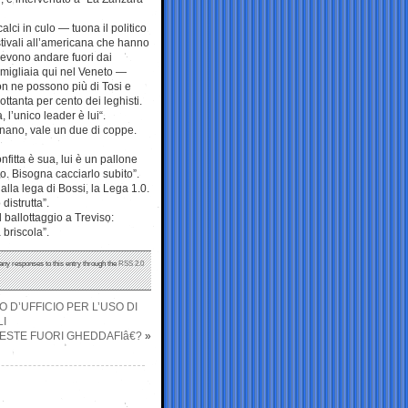
lci in culo — tuona il politico
tivali all’americana che hanno
Devono andare fuori dai
 migliaia qui nel Veneto —
n ne possono più di Tosi e
-ottanta per cento dei leghisti.
 l’unico leader è lui“.
 nano, vale un due di coppe.
fitta è sua, lui è un pallone
o. Bisogna cacciarlo subito”.
lla lega di Bossi, la Lega 1.0.
distrutta”.
 ballottaggio a Treviso:
 briscola”.
 any responses to this entry through the
RSS 2.0
 D’UFFICIO PER L’USO DI
LI
ESTE FUORI GHEDDAFIâ€?
»