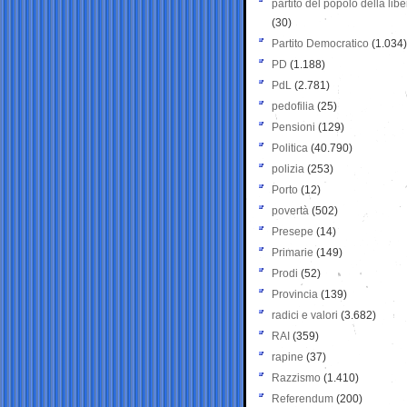
partito del popolo della libe
(30)
Partito Democratico
(1.034)
PD
(1.188)
PdL
(2.781)
pedofilia
(25)
Pensioni
(129)
Politica
(40.790)
polizia
(253)
Porto
(12)
povertà
(502)
Presepe
(14)
Primarie
(149)
Prodi
(52)
Provincia
(139)
radici e valori
(3.682)
RAI
(359)
rapine
(37)
Razzismo
(1.410)
Referendum
(200)