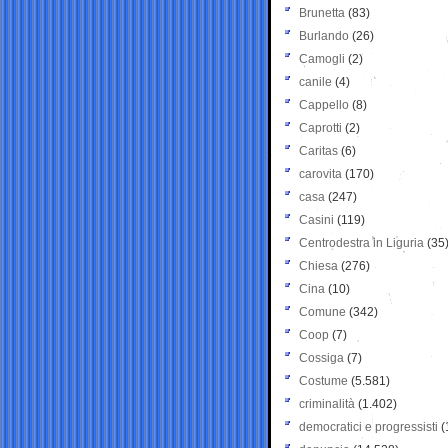
Brunetta
(83)
Burlando
(26)
Camogli
(2)
canile
(4)
Cappello
(8)
Caprotti
(2)
Caritas
(6)
carovita
(170)
casa
(247)
Casini
(119)
Centrodestra in Liguria
(35
Chiesa
(276)
Cina
(10)
Comune
(342)
Coop
(7)
Cossiga
(7)
Costume
(5.581)
criminalità
(1.402)
democratici e progressisti
(