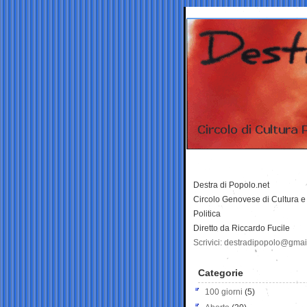
Destra di Popolo.net
Circolo Genovese di Cultura e
Politica
Diretto da Riccardo Fucile
Scrivici: destradipopolo@gma
Categorie
100 giorni
(5)