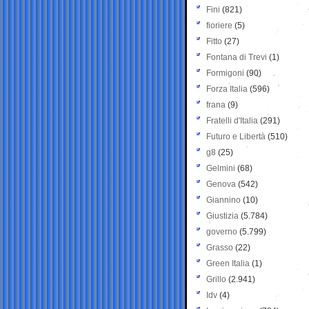
Fini
(821)
fioriere
(5)
Fitto
(27)
Fontana di Trevi
(1)
Formigoni
(90)
Forza Italia
(596)
frana
(9)
Fratelli d'Italia
(291)
Futuro e Libertà
(510)
g8
(25)
Gelmini
(68)
Genova
(542)
Giannino
(10)
Giustizia
(5.784)
governo
(5.799)
Grasso
(22)
Green Italia
(1)
Grillo
(2.941)
Idv
(4)